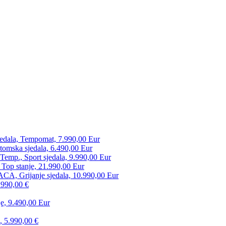
edala, Tempomat, 7.990,00 Eur
tomska sjedala, 6.490,00 Eur
mp., Sport sjedala, 9.990,00 Eur
 Top stanje, 21.990,00 Eur
CA, Grijanje sjedala, 10.990,00 Eur
.990,00 €
e, 9.490,00 Eur
, 5.990,00 €