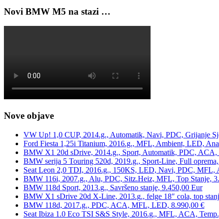
Novi BMW M5 na stazi …
Nove objave
VW Up! 1,0 CUP, 2014.g., Automatik, Navi, PDC, Grijanje Sj
Ford Fiesta 1,25i Titanium, 2016.g., MFL, Ambient, LED, Ana
BMW X1 20d sDrive, 2014.g., Sport, Automatik, PDC, ACA, Te
BMW serija 5 Touring 520d, 2019.g., Sport-Line, Full oprema,
Seat Leon 2,0 TDI, 2016.g., 150KS, LED, Navi, PDC, MFL, A
BMW 116i, 2007.g., Alu, PDC, Sitz.Heiz, MFL, Top Stanje, 3
BMW 118d Sport, 2013.g., Savršeno stanje, 9.450,00 Eur
BMW X1 sDrive 20d X-Line, 2013.g., felge 18″ cola, top stanj
BMW 118d, 2017.g., PDC, ACA, MFL, LED, 8.990,00 €
Seat Ibiza 1.0 Eco TSI S&S Style, 2016.g., MFL, ACA, Temp.