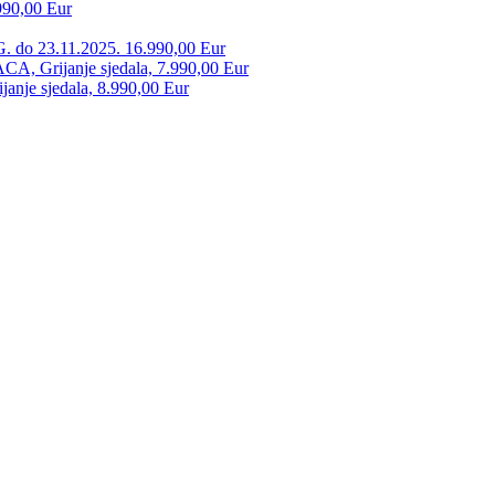
990,00 Eur
. do 23.11.2025. 16.990,00 Eur
 Grijanje sjedala, 7.990,00 Eur
anje sjedala, 8.990,00 Eur