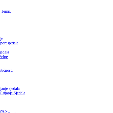
, Temp.
je
ort sjedala
jedala
Felge
tičnosti
nje sjedala
ijanje Sjedala
PANO.,...