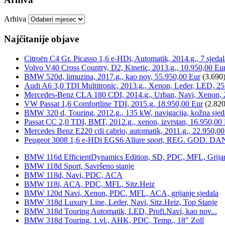
Arhiva
Najčitanije objave
Citroën C4 Gr. Picasso 1,6 e-HDi, Automatik, 2014.g., 7 sjeda
Volvo V40 Cross Country, D2, Kinetic, 2013.g., 10.950,00 Eu
BMW 520d, limuzina, 2017.g., kao nov, 55.950,00 Eur
(3.690
Audi A6 3,0 TDI Multitronic, 2013.g., Xenon, Leder, LED, 25
Mercedes-Benz CLA 180 CDI, 2014.g., Urban, Navi, Xenon, 
VW Passat 1,6 Comfortline TDI, 2015.g, 18.950,00 Eur
(2.820
BMW 320 d, Touring, 2012.g., 135 kW, navigacija, kožna sjed
Passat CC 2,0 TDI, BMT, 2012.g., xenon, izvrstan, 16.950,00
Mercedes Benz E220 cdi cabrio, automatik, 2011.g., 22.950,00
Peugeot 3008 1,6 e-HDi EGS6 Allure sport, REG. GOD. DA
BMW 116d EfficientDynamics Edition, SD, PDC, MFL, Grijanje
BMW 118d Sport, Savršeno stanje
BMW 118d, Navi, PDC, ACA
BMW 118i, ACA, PDC, MFL, Sitz.Heiz
BMW 120d Navi, Xenon, PDC, MFL, ACA, grijanje sjedala
BMW 318d Luxury Line, Leder, Navi, Sitz.Heiz, Top Stanje
BMW 318d Touring Automatik, LED, Profi.Navi, kao nov...
BMW 318d Touring, 1.vl., AHK, PDC, Temp., 18" Zoll