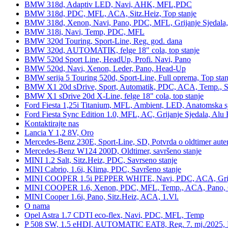
BMW 318d, Adaptiv LED, Navi, AHK, MFL,PDC
BMW 318d, PDC, MFL, ACA, Sitz.Heiz, Top stanje
BMW 318d, Xenon, Navi, Pano, PDC, MFL, Grijanje Sjedala
BMW 318i, Navi, Temp, PDC, MFL
BMW 320d Touring, Sport-Line, Reg. god. dana
BMW 320d, AUTOMATIK, felge 18" cola, top stanje
BMW 520d Sport Line, HeadUp, Profi. Navi, Pano
BMW 520d, Navi, Xenon, Leder, Pano, Head-Up
BMW serija 5 Touring 520d, Sport-Line, Full oprema, Top stan
BMW X1 20d sDrive, Sport, Automatik, PDC, ACA, Temp., Sp
BMW X1 sDrive 20d X-Line, felge 18" cola, top stanje
Ford Fiesta 1,25i Titanium, MFL, Ambient, LED, Anatomska s
Ford Fiesta Sync Edition 1.0, MFL, AC, Grijanje Sjedala, Alu 
Kontaktirajte nas
Lancia Y 1,2 8V, Oro
Mercedes-Benz 230E, Sport-Line, SD, Potvrda o oldtimer auten
Mercedes-Benz W124 200D, Oldtimer, savršeno stanje
MINI 1.2 Salt, Sitz.Heiz, PDC, Savrseno stanje
MINI Cabrio, 1.6i, Klima, PDC, Savršeno stanje
MINI COOPER 1.5i PEPPER WHITE, Navi, PDC, ACA, Grija
MINI COOPER 1.6, Xenon, PDC, MFL, Temp., ACA, Pano, Gr
MINI Cooper 1.6i, Pano, Sitz.Heiz, ACA, 1.Vl.
O nama
Opel Astra 1.7 CDTI eco-flex, Navi, PDC, MFL, Temp
P 508 SW, 1.5 eHDI, AUTOMATIC EAT8, Reg. 7. mj./2025, 