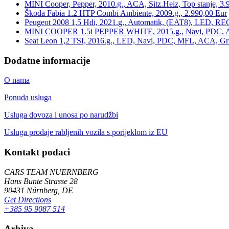
MINI Cooper, Pepper, 2010.g., ACA, Sitz.Heiz, Top stanje, 3.
Škoda Fabia 1.2 HTP Combi Ambiente, 2009.g., 2.990,00 Eur
Peugeot 2008 1,5 Hdi, 2021.g., Automatik, (EAT8), LED, REG
MINI COOPER 1.5i PEPPER WHITE, 2015.g., Navi, PDC, ACA,
Seat Leon 1,2 TSI, 2016.g., LED, Navi, PDC, MFL, ACA, Grij
Dodatne informacije
O nama
Ponuda usluga
Usluga dovoza i unosa po narudžbi
Usluga prodaje rabljenih vozila s porijeklom iz EU
Kontakt podaci
CARS TEAM NUERNBERG
Hans Bunte Strasse 28
90431 Nürnberg, DE
Get Directions
+385 95 9087 514
Arhiva