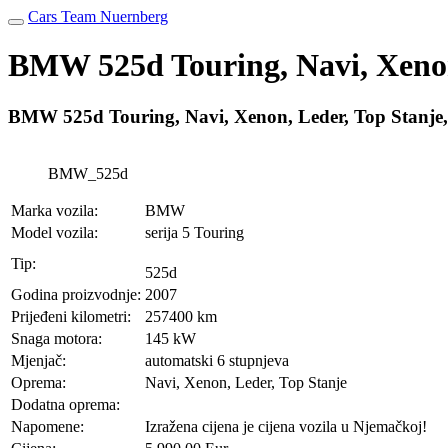
Cars Team Nuernberg
BMW 525d Touring, Navi, Xeno
BMW 525d Touring, Navi, Xenon, Leder, Top Stan
BMW_525d
Marka vozila:
BMW
Model vozila:
serija 5 Touring
Tip:
525d
Godina proizvodnje:
2007
Prijeđeni kilometri:
257400 km
Snaga motora:
145 kW
Mjenjač:
automatski 6 stupnjeva
Oprema:
Navi, Xenon, Leder, Top Stanje
Dodatna oprema:
Napomene:
Izražena cijena je cijena vozila u Njemačkoj!