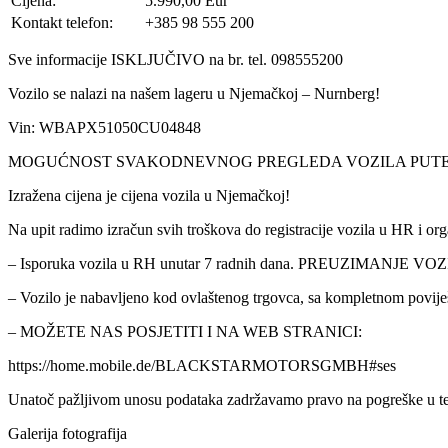
Cijena:
5.990,00 Eur
Kontakt telefon:
+385 98 555 200
Sve informacije ISKLJUČIVO na br. tel. 098555200
Vozilo se nalazi na našem lageru u Njemačkoj – Nurnberg!
Vin: WBAPX51050CU04848
MOGUĆNOST SVAKODNEVNOG PREGLEDA VOZILA PUTEM VID
Izražena cijena je cijena vozila u Njemačkoj!
Na upit radimo izračun svih troškova do registracije vozila u HR i o
– Isporuka vozila u RH unutar 7 radnih dana. PREUZIMANJE VO
– Vozilo je nabavljeno kod ovlaštenog trgovca, sa kompletnom pov
– MOŽETE NAS POSJETITI I NA WEB STRANICI:
https://home.mobile.de/BLACKSTARMOTORSGMBH#ses
Unatoč pažljivom unosu podataka zadržavamo pravo na pogreške u te
Galerija fotografija