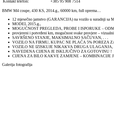
Kontakt telefon:
+385 95 908 7514
BMW M4 coupe, 430 KS, 2014.g., 60000 km, full oprema…
12 mjesečno jamstvo (GARANCIJA) na vozilo u surad
MODEL 2015.g.,
MOGUĆNOST PREGLEDA, PROBE I ISPORUKE – ODM
provjereni i potvrđeni km, mogućnost svake provjere – vizual
SAVRŠENO STANJE, MAKSIMALNO SAČUVAN, . . .
VOZILO NA FIRMU, KUPAC NE PLAĆA 5% POREZA ZA
VOZILO NE IZISKUJE NIKAKVA DRUGA ULAGANJA,
NAVEDENA CIJENA JE ISKLJUČIVO ZA GOTOVINU !
CIJENA ZA BILO KAKVE ZAMJENE – KOMBINACIJE JE 1
Galerija fotografija