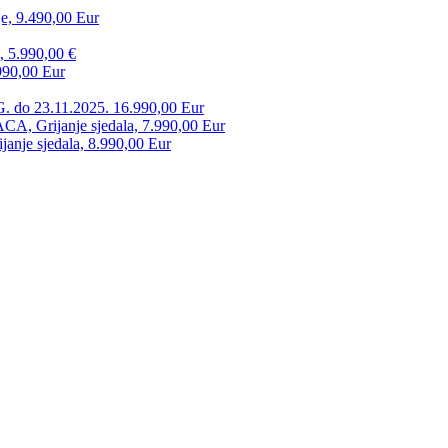
e, 9.490,00 Eur
, 5.990,00 €
990,00 Eur
. do 23.11.2025. 16.990,00 Eur
 Grijanje sjedala, 7.990,00 Eur
anje sjedala, 8.990,00 Eur