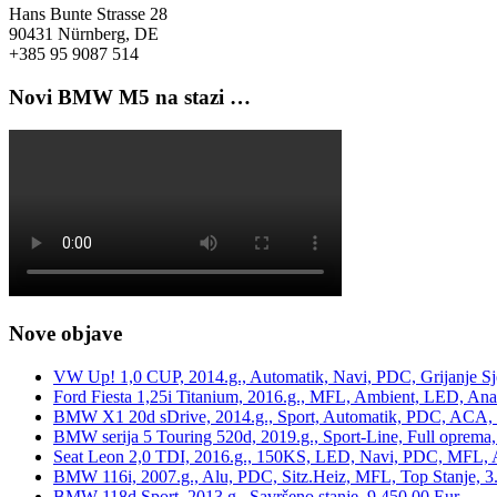
Hans Bunte Strasse 28
90431 Nürnberg, DE
+385 95 9087 514
Novi BMW M5 na stazi …
Nove objave
VW Up! 1,0 CUP, 2014.g., Automatik, Navi, PDC, Grijanje Sj
Ford Fiesta 1,25i Titanium, 2016.g., MFL, Ambient, LED, Ana
BMW X1 20d sDrive, 2014.g., Sport, Automatik, PDC, ACA, Te
BMW serija 5 Touring 520d, 2019.g., Sport-Line, Full oprema,
Seat Leon 2,0 TDI, 2016.g., 150KS, LED, Navi, PDC, MFL, A
BMW 116i, 2007.g., Alu, PDC, Sitz.Heiz, MFL, Top Stanje, 3
BMW 118d Sport, 2013.g., Savršeno stanje, 9.450,00 Eur