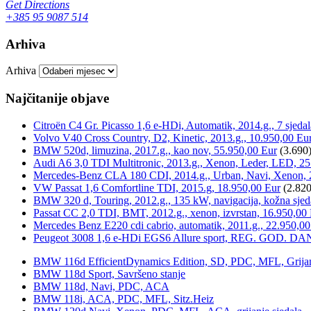
Get Directions
+385 95 9087 514
Arhiva
Arhiva
Najčitanije objave
Citroën C4 Gr. Picasso 1,6 e-HDi, Automatik, 2014.g., 7 sjeda
Volvo V40 Cross Country, D2, Kinetic, 2013.g., 10.950,00 Eu
BMW 520d, limuzina, 2017.g., kao nov, 55.950,00 Eur
(3.690
Audi A6 3,0 TDI Multitronic, 2013.g., Xenon, Leder, LED, 25
Mercedes-Benz CLA 180 CDI, 2014.g., Urban, Navi, Xenon, 
VW Passat 1,6 Comfortline TDI, 2015.g, 18.950,00 Eur
(2.820
BMW 320 d, Touring, 2012.g., 135 kW, navigacija, kožna sjed
Passat CC 2,0 TDI, BMT, 2012.g., xenon, izvrstan, 16.950,00
Mercedes Benz E220 cdi cabrio, automatik, 2011.g., 22.950,00
Peugeot 3008 1,6 e-HDi EGS6 Allure sport, REG. GOD. DA
BMW 116d EfficientDynamics Edition, SD, PDC, MFL, Grijanje
BMW 118d Sport, Savršeno stanje
BMW 118d, Navi, PDC, ACA
BMW 118i, ACA, PDC, MFL, Sitz.Heiz