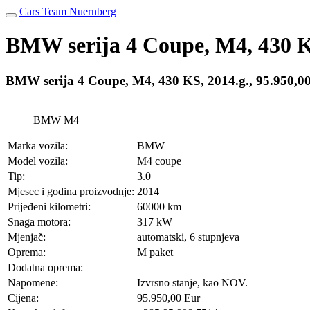
Cars Team Nuernberg
BMW serija 4 Coupe, M4, 430 
BMW serija 4 Coupe, M4, 430 KS, 2014.g., 95.950
BMW M4
Marka vozila:
BMW
Model vozila:
M4 coupe
Tip:
3.0
Mjesec i godina proizvodnje:
2014
Prijeđeni kilometri:
60000 km
Snaga motora:
317 kW
Mjenjač:
automatski, 6 stupnjeva
Oprema:
M paket
Dodatna oprema:
Napomene:
Izvrsno stanje, kao NOV.
Cijena:
95.950,00 Eur