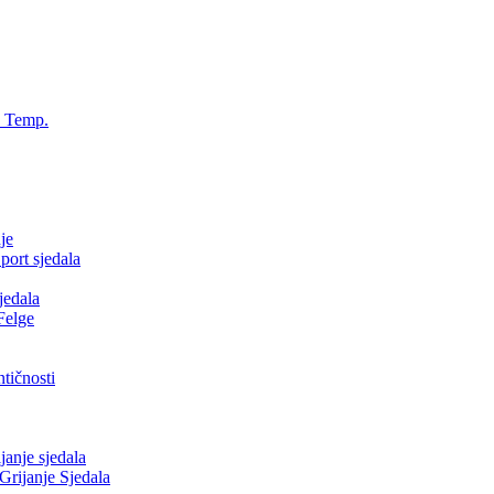
, Temp.
je
ort sjedala
jedala
Felge
tičnosti
nje sjedala
ijanje Sjedala