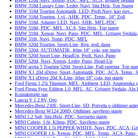
BMW 120d Navi, Xenon, PDC, MFL, ACA, grijanje sjedala
BMW 318d Luxury Line, Leder, Navi, Sitz.Heiz, Top Stanje
BMW 318d Touring Automatik, LED, Profi.Navi, kao nov...
BMW 318d Touring, 1.vl., AHK, PDC, Temp., 18" Zoll
BMW 318d, Adaptiv LED, Navi, AHK, MFL,PDC
BMW 318d, PDC, MFL, ACA, Sitz.Heiz, Top stanje
BMW 318d, Xenon, Navi, Pano, PDC, MFL, Grijanje Sjedala
BMW 318i, Navi, Temp, PDC, MFL
BMW 320d Touring, Sport-Line, Reg. god. dana
BMW 320d, AUTOMATIK, felge 18" cola, top stanje
BMW 520d Sport Line, HeadUp, Profi. Navi, Pano
BMW 520d, Navi, Xenon, Leder, Pano, Head-Up
BMW serija 5 Touring 520d, Sport-Line, Full oprema, Top stan
BMW X1 20d sDrive, Sport, Automatik, PDC, ACA, Temp., Sp
BMW X1 sDrive 20d X-Line, felge 18" cola, top stanje
Ford Fiesta 1,25i Titanium, MFL, Ambient, LED, Anatomska s
Ford Fiesta Sync Edition 1.0, MFL, AC, Grijanje Sjedala, Alu 
Kontaktirajte nas
Lancia Y 1,2 8V, Oro
Mercedes-Benz 230E, Sport-Line, SD, Potvrda o oldtimer auten
Mercedes-Benz W124 200D, Oldtimer, savršeno stanje
MINI 1.2 Salt, Sitz.Heiz, PDC, Savrseno stanje
MINI Cabrio, 1.6i, Klima, PDC, Savršeno stanje
MINI COOPER 1.5i PEPPER WHITE, Navi, PDC, ACA, Grija
MINI COOPER 1.6, Xenon, PDC, MFL, Temp., ACA, Pano, Gr