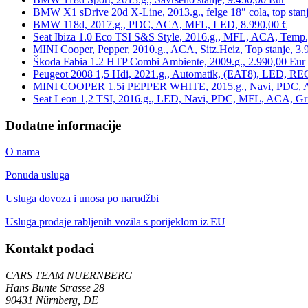
BMW X1 sDrive 20d X-Line, 2013.g., felge 18″ cola, top stanj
BMW 118d, 2017.g., PDC, ACA, MFL, LED, 8.990,00 €
Seat Ibiza 1.0 Eco TSI S&S Style, 2016.g., MFL, ACA, Temp.
MINI Cooper, Pepper, 2010.g., ACA, Sitz.Heiz, Top stanje, 3.
Škoda Fabia 1.2 HTP Combi Ambiente, 2009.g., 2.990,00 Eur
Peugeot 2008 1,5 Hdi, 2021.g., Automatik, (EAT8), LED, REG
MINI COOPER 1.5i PEPPER WHITE, 2015.g., Navi, PDC, ACA,
Seat Leon 1,2 TSI, 2016.g., LED, Navi, PDC, MFL, ACA, Grij
Dodatne informacije
O nama
Ponuda usluga
Usluga dovoza i unosa po narudžbi
Usluga prodaje rabljenih vozila s porijeklom iz EU
Kontakt podaci
CARS TEAM NUERNBERG
Hans Bunte Strasse 28
90431 Nürnberg, DE