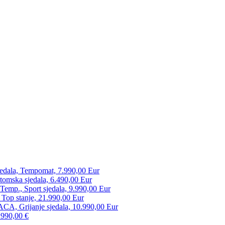
edala, Tempomat, 7.990,00 Eur
tomska sjedala, 6.490,00 Eur
mp., Sport sjedala, 9.990,00 Eur
 Top stanje, 21.990,00 Eur
CA, Grijanje sjedala, 10.990,00 Eur
.990,00 €