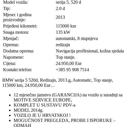
Model vozila:
serija 5, 520 d
Tip:
2.0 d
Mjesec i godina
2013
proizvodnje:
Prijeđeni kilometri:
115000 km
Snaga motora:
135 kW
Mjenjač:
automatski, 8 stupnjeva
Oprema:
redizajn
Dodatna oprema:
Navigacija proffesional, kožna sjedala
Napomene:
Top stanje.
Cijena:
24.950,00 Eur
Kontakt telefon:
+385 95 908 7514
BMW serija 5 520d, Redizajn, 2013.g, Automatic, Top stanje,
115000 km, 24.950,00 Eur…
12 mjesečno jamstvo (GARANCIJA) na vozilo u suradnji sa
MOTIVE SERVICE EUROPE,
KOMPLET U SUSTAVU PDV-a
MODEL 2014g.
VOZILO JE U HRVATSKOJ !
MOGUĆNOST PREGLEDA, PROBE I ISPORUKE –
ODMAH