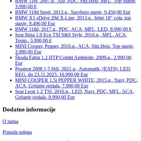
BMW 116i, 2007.g., Alu, PDC, Sitz.Heiz, MFL, Top Stanje,
3.990,00 €
BMW 118d Sport, 2013.g., Savršeno stanje, 9.450,00 Eur
BMW X1 sDrive 20d X-Line, 2013.g., felge 18″ cola, top
stanje, 9.490,00 Eur
BMW 118d, 2017.g., PDC, ACA, MFL, LED, 8.990,00 €
Seat Ibiza 1.0 Eco TSI S&S Style, 2016.g., MFL, ACA,
Temp., 5.990,00 €
MINI Cooper, Pepper, 2010.g., ACA, Sitz.Heiz, Top stanje,
3.990,00 Eur
Škoda Fabia 1.2 HTP Combi Ambiente, 2009.g., 2.990,00
Eur
Peugeot 2008 1,5 Hdi, 2021.g., Automatik, (EAT8), LED,
REG. do 23.11.2025. 16.990,00 Eur
MINI COOPER 1.5i PEPPER WHITE, 2015.g., Navi, PDC,
ACA, Grijanje sjedala, 7.990,00 Eur
Seat Leon 1,2 TSI, 2016.g., LED, Navi, PDC, MFL, ACA,
Grijanje sjedala, 8.990,00 Eur
Dodatne informacije
O nama
Ponuda usluga