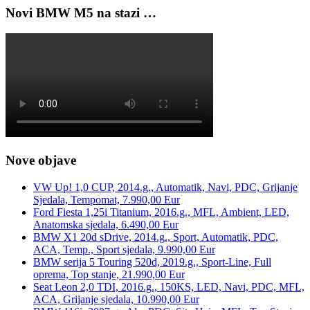
Novi BMW M5 na stazi …
Nove objave
VW Up! 1,0 CUP, 2014.g., Automatik, Navi, PDC, Grijanje
Sjedala, Tempomat, 7.990,00 Eur
Ford Fiesta 1,25i Titanium, 2016.g., MFL, Ambient, LED,
Anatomska sjedala, 6.490,00 Eur
BMW X1 20d sDrive, 2014.g., Sport, Automatik, PDC,
ACA, Temp., Sport sjedala, 9.990,00 Eur
BMW serija 5 Touring 520d, 2019.g., Sport-Line, Full
oprema, Top stanje, 21.990,00 Eur
Seat Leon 2,0 TDI, 2016.g., 150KS, LED, Navi, PDC, MFL,
ACA, Grijanje sjedala, 10.990,00 Eur