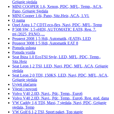
Grijanje sjedala
MINI COOPER 1.6, Xenon, PDC, MFL, Temp., ACA,
Pano, Grijanje Sjedala
MINI Cooper 1.6i, Pano, Sitz.Heiz, ACA, 1.Vl.
O nama
Opel Astra 1.7 CDTI eco-flex, Navi, PDC, MFL, Temp
P 508 SW, 1.5 eHDI, AUTOMATIC EAT8, Reg. 7.
mj./2025, PANO.,...
Peugeot 2008 1,5 Hdi, Automatik, (EAT8), LED
Peugeot 3008 1.5 Hdi, Automatik EAT 8
Ponuda usluga
Ponuda vozila
Seat Ibiza 1.0 EcoTSI Style, LED, MFL, PDC, Temp.,
Sitz.Heiz
Seat Leon 1,2 TSI, LED, Navi, PDC, MFL, ACA, Grijanje
sjedala
Seat Leon 2,0 TDI, 150KS, LED, Navi, PDC, MFL, ACA,
Grijanje sjedala
Uvjeti plaćanja
Vijesti i novosti
Volvo V40 2.0D, Navi., Pdc, Temp., Euro6
Volvo V40 2.0D, Navi., Pdc, Temp., Euro6, Reg. god. dana
VW Caddy 1,6 TDI, Maxi, 7 sjedala, Navi, PDC, Grijanje
sjedala, Temp
VW Golf 6 1,2 TSI, Sport paket, Top stanje