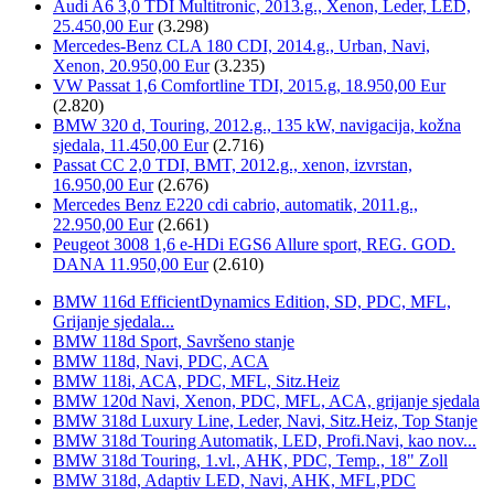
Audi A6 3,0 TDI Multitronic, 2013.g., Xenon, Leder, LED,
25.450,00 Eur
(3.298)
Mercedes-Benz CLA 180 CDI, 2014.g., Urban, Navi,
Xenon, 20.950,00 Eur
(3.235)
VW Passat 1,6 Comfortline TDI, 2015.g, 18.950,00 Eur
(2.820)
BMW 320 d, Touring, 2012.g., 135 kW, navigacija, kožna
sjedala, 11.450,00 Eur
(2.716)
Passat CC 2,0 TDI, BMT, 2012.g., xenon, izvrstan,
16.950,00 Eur
(2.676)
Mercedes Benz E220 cdi cabrio, automatik, 2011.g.,
22.950,00 Eur
(2.661)
Peugeot 3008 1,6 e-HDi EGS6 Allure sport, REG. GOD.
DANA 11.950,00 Eur
(2.610)
BMW 116d EfficientDynamics Edition, SD, PDC, MFL,
Grijanje sjedala...
BMW 118d Sport, Savršeno stanje
BMW 118d, Navi, PDC, ACA
BMW 118i, ACA, PDC, MFL, Sitz.Heiz
BMW 120d Navi, Xenon, PDC, MFL, ACA, grijanje sjedala
BMW 318d Luxury Line, Leder, Navi, Sitz.Heiz, Top Stanje
BMW 318d Touring Automatik, LED, Profi.Navi, kao nov...
BMW 318d Touring, 1.vl., AHK, PDC, Temp., 18" Zoll
BMW 318d, Adaptiv LED, Navi, AHK, MFL,PDC