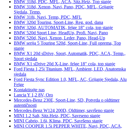
BMW 318d, PDC, MFL, ACA, Sitz.Heiz, Top stanje
BMW 318d, Xenon, Navi, Pano, PDC, MFL, Grijanje
Sjedala, Temp.
BMW 318i, Navi, Temp, PDC, MFL
BMW 320d Touring, Sport-Line, Reg. god. dana
BMW 320d, AUTOMATIK, felge 18" cola, top stanje
BMW 520d Sport Line, HeadUp, Profi. Navi, Pano
BMW 520d, Navi, Xenon, Leder, Pano, Head-Up
BMW serija 5 Touring 520d, Sport-Line, Full oprema, Top
stanje
BMW X1 20d sDrive, Sport, Automatik, PDC, ACA, Temp.,
Sport sjedala
BMW X1 sDrive 20d X-Line, felge 18" cola, top stanje
Ford Fiesta 1,25i Titanium, MFL, Ambient, LED, Anatomska
sjedala
Ford Fiesta Sync Edition 1.0, MFL, AC, Grijanje Sjedala, Alu
Felge
Kontaktirajte nas
Lancia Y 1,2 8V, Oro
Mercedes-Benz 230E, Sport-Line, SD, Potvrda o oldtimer
autentičnosti
Mercedes-Benz W124 200D, Oldtimer, savršeno stanje
MINI 1.2 Salt, Sitz.Heiz, PDC, Savrseno stanje
MINI Cabrio, 1.6i, Klima, PDC, Savršeno stanje
MINI COOPER 1.5i PEPPER WHITE, Navi, PDC, ACA,