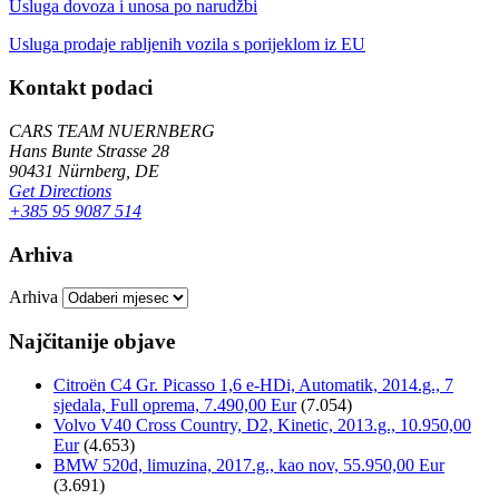
Usluga dovoza i unosa po narudžbi
Usluga prodaje rabljenih vozila s porijeklom iz EU
Kontakt podaci
CARS TEAM NUERNBERG
Hans Bunte Strasse 28
90431 Nürnberg, DE
Get Directions
+385 95 9087 514
Arhiva
Arhiva
Najčitanije objave
Citroën C4 Gr. Picasso 1,6 e-HDi, Automatik, 2014.g., 7
sjedala, Full oprema, 7.490,00 Eur
(7.054)
Volvo V40 Cross Country, D2, Kinetic, 2013.g., 10.950,00
Eur
(4.653)
BMW 520d, limuzina, 2017.g., kao nov, 55.950,00 Eur
(3.691)