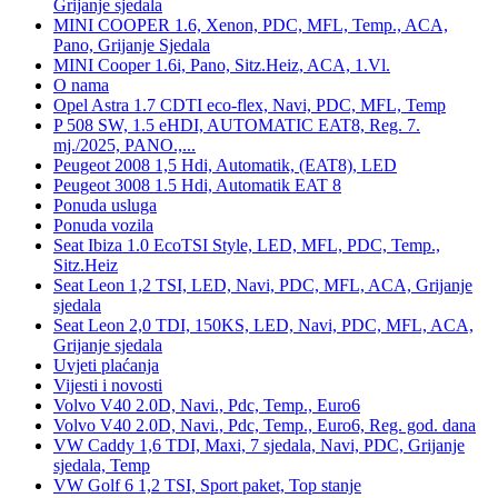
Grijanje sjedala
MINI COOPER 1.6, Xenon, PDC, MFL, Temp., ACA,
Pano, Grijanje Sjedala
MINI Cooper 1.6i, Pano, Sitz.Heiz, ACA, 1.Vl.
O nama
Opel Astra 1.7 CDTI eco-flex, Navi, PDC, MFL, Temp
P 508 SW, 1.5 eHDI, AUTOMATIC EAT8, Reg. 7.
mj./2025, PANO.,...
Peugeot 2008 1,5 Hdi, Automatik, (EAT8), LED
Peugeot 3008 1.5 Hdi, Automatik EAT 8
Ponuda usluga
Ponuda vozila
Seat Ibiza 1.0 EcoTSI Style, LED, MFL, PDC, Temp.,
Sitz.Heiz
Seat Leon 1,2 TSI, LED, Navi, PDC, MFL, ACA, Grijanje
sjedala
Seat Leon 2,0 TDI, 150KS, LED, Navi, PDC, MFL, ACA,
Grijanje sjedala
Uvjeti plaćanja
Vijesti i novosti
Volvo V40 2.0D, Navi., Pdc, Temp., Euro6
Volvo V40 2.0D, Navi., Pdc, Temp., Euro6, Reg. god. dana
VW Caddy 1,6 TDI, Maxi, 7 sjedala, Navi, PDC, Grijanje
sjedala, Temp
VW Golf 6 1,2 TSI, Sport paket, Top stanje