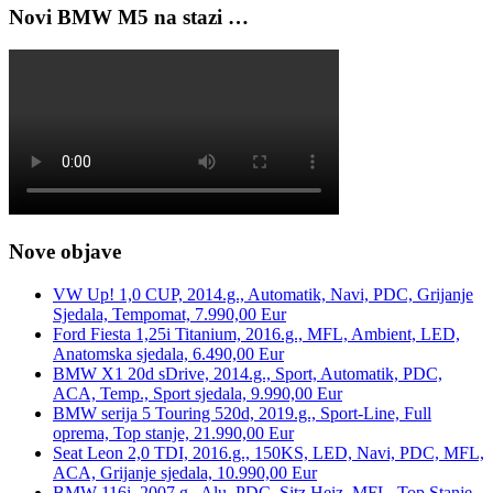
Novi BMW M5 na stazi …
Nove objave
VW Up! 1,0 CUP, 2014.g., Automatik, Navi, PDC, Grijanje
Sjedala, Tempomat, 7.990,00 Eur
Ford Fiesta 1,25i Titanium, 2016.g., MFL, Ambient, LED,
Anatomska sjedala, 6.490,00 Eur
BMW X1 20d sDrive, 2014.g., Sport, Automatik, PDC,
ACA, Temp., Sport sjedala, 9.990,00 Eur
BMW serija 5 Touring 520d, 2019.g., Sport-Line, Full
oprema, Top stanje, 21.990,00 Eur
Seat Leon 2,0 TDI, 2016.g., 150KS, LED, Navi, PDC, MFL,
ACA, Grijanje sjedala, 10.990,00 Eur
BMW 116i, 2007.g., Alu, PDC, Sitz.Heiz, MFL, Top Stanje,