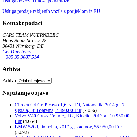
Usluga dovoza i unosa po narudžbi
Usluga prodaje rabljenih vozila s porijeklom iz EU
Kontakt podaci
CARS TEAM NUERNBERG
Hans Bunte Strasse 28
90431 Nürnberg, DE
Get Directions
+385 95 9087 514
Arhiva
Arhiva
Najčitanije objave
Citroën C4 Gr. Picasso 1,6 e-HDi, Automatik, 2014.g., 7
sjedala, Full oprema, 7.490,00 Eur
(7.056)
Volvo V40 Cross Country, D2, Kinetic, 2013.g., 10.950,00
Eur
(4.654)
BMW 520d, limuzina, 2017.g., kao nov, 55.950,00 Eur
(3.692)