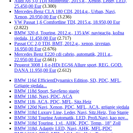
Audi A6 3,0 TDI Multitronic, 2013.g., Xenon, Leder, LED,
25.450,00 Eur
(3.300)
Mercedes-Benz CLA 180 CDI, 2014.g., Urban, Navi,
Xenon, 20.950,00 Eur
(3.236)
VW Passat 1,6 Comfortline TDI, 2015.g, 18.950,00 Eur
(2.822)
BMW 320 d, Touring, 2012.g., 135 kW, navigacija, kožna
sjedala, 11.450,00 Eur
(2.717)
Passat CC 2,0 TDI, BMT, 2012.g., xenon, izvrstan,
16.950,00 Eur
(2.676)
Mercedes Benz E220 cdi cabrio, automatik, 2011.g.,
22.950,00 Eur
(2.661)
Peugeot 3008 1,6 e-HDi EGS6 Allure sport, REG. GOD.
DANA 11.950,00 Eur
(2.612)
BMW 116d EfficientDynamics Edition, SD, PDC, MFL,
Grijanje sjedala...
BMW 118d Sport, Savršeno stanje
BMW 118d, Navi, PDC, ACA
BMW 118i, ACA, PDC, MFL, Sitz.Heiz
BMW 120d Navi, Xenon, PDC, MFL, ACA, grijanje sjedala
BMW 318d Luxury Line, Leder, Navi, Sitz.Heiz, Top Stanje
BMW 318d Touring Automatik, LED, Profi.Navi, kao nov...
BMW 318d Touring, 1.vl., AHK, PDC, Temp., 18" Zoll
BMW 318d, Adaptiv LED, Navi, AHK, MFL,PDC