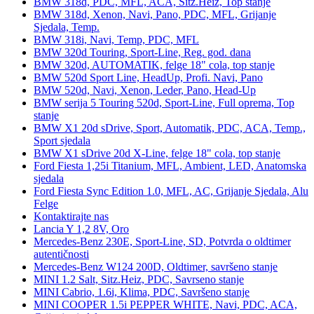
BMW 318d, PDC, MFL, ACA, Sitz.Heiz, Top stanje
BMW 318d, Xenon, Navi, Pano, PDC, MFL, Grijanje
Sjedala, Temp.
BMW 318i, Navi, Temp, PDC, MFL
BMW 320d Touring, Sport-Line, Reg. god. dana
BMW 320d, AUTOMATIK, felge 18" cola, top stanje
BMW 520d Sport Line, HeadUp, Profi. Navi, Pano
BMW 520d, Navi, Xenon, Leder, Pano, Head-Up
BMW serija 5 Touring 520d, Sport-Line, Full oprema, Top
stanje
BMW X1 20d sDrive, Sport, Automatik, PDC, ACA, Temp.,
Sport sjedala
BMW X1 sDrive 20d X-Line, felge 18" cola, top stanje
Ford Fiesta 1,25i Titanium, MFL, Ambient, LED, Anatomska
sjedala
Ford Fiesta Sync Edition 1.0, MFL, AC, Grijanje Sjedala, Alu
Felge
Kontaktirajte nas
Lancia Y 1,2 8V, Oro
Mercedes-Benz 230E, Sport-Line, SD, Potvrda o oldtimer
autentičnosti
Mercedes-Benz W124 200D, Oldtimer, savršeno stanje
MINI 1.2 Salt, Sitz.Heiz, PDC, Savrseno stanje
MINI Cabrio, 1.6i, Klima, PDC, Savršeno stanje
MINI COOPER 1.5i PEPPER WHITE, Navi, PDC, ACA,