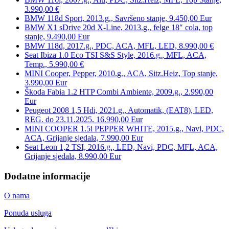
3.990,00 €
BMW 118d Sport, 2013.g., Savršeno stanje, 9.450,00 Eur
BMW X1 sDrive 20d X-Line, 2013.g., felge 18″ cola, top
stanje, 9.490,00 Eur
BMW 118d, 2017.g., PDC, ACA, MFL, LED, 8.990,00 €
Seat Ibiza 1.0 Eco TSI S&S Style, 2016.g., MFL, ACA,
Temp., 5.990,00 €
MINI Cooper, Pepper, 2010.g., ACA, Sitz.Heiz, Top stanje,
3.990,00 Eur
Škoda Fabia 1.2 HTP Combi Ambiente, 2009.g., 2.990,00
Eur
Peugeot 2008 1,5 Hdi, 2021.g., Automatik, (EAT8), LED,
REG. do 23.11.2025. 16.990,00 Eur
MINI COOPER 1.5i PEPPER WHITE, 2015.g., Navi, PDC,
ACA, Grijanje sjedala, 7.990,00 Eur
Seat Leon 1,2 TSI, 2016.g., LED, Navi, PDC, MFL, ACA,
Grijanje sjedala, 8.990,00 Eur
Dodatne informacije
O nama
Ponuda usluga