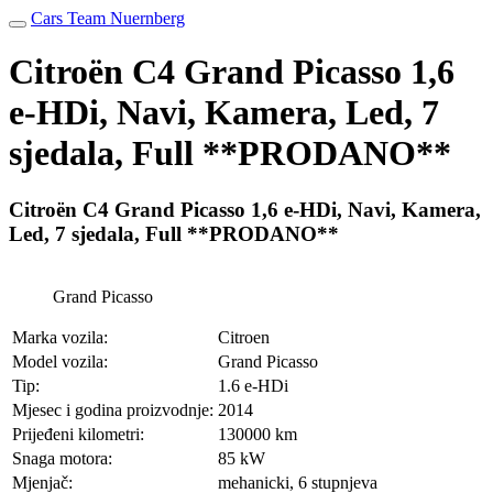
Cars Team Nuernberg
Citroën C4 Grand Picasso 1,6
e-HDi, Navi, Kamera, Led, 7
sjedala, Full **PRODANO**
Citroën C4 Grand Picasso 1,6 e-HDi, Navi, Kamera,
Led, 7 sjedala, Full **PRODANO**
Grand Picasso
Marka vozila:
Citroen
Model vozila:
Grand Picasso
Tip:
1.6 e-HDi
Mjesec i godina proizvodnje:
2014
Prijeđeni kilometri:
130000 km
Snaga motora:
85 kW
Mjenjač:
mehanicki, 6 stupnjeva