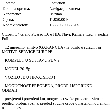
Oprema:
Seduction
Dodatna oprema:
Navigacija, kamera
Napomene:
Izvrstan
Cijena:
11.950,00 Eur
Kontakt telefon:
+385 95 908 7514
Citroën C4 Grand Picasso 1,6 e-HDi, Navi, Kamera, Led, 7 sjedala,
Full
– 12 mjesečno jamstvo (GARANCIJA) na vozilo u suradnji sa
MOTIVE SERVICE EUROPE
– KOMPLET U SUSTAVU PDV-a
– MODEL 2015g.
– VOZILO JE U HRVATSKOJ !
– MOGUĆNOST PREGLEDA, PROBE I ISPORUKE –
ODMAH !
– provjereni i potvrđeni km, mogućnost svake provjere – vizualni
pregled, probna vožnja, pregled stručne osobe ovlaštenom opremom
na licu mjesta…