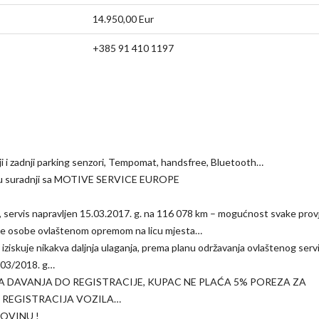
14.950,00 Eur
+385 91 410 1197
nji i zadnji parking senzori, Tempomat, handsfree, Bluetooth…
o u suradnji sa MOTIVE SERVICE EUROPE
m, servis napravljen 15.03.2017. g. na 116 078 km – mogućnost svake prov
učne osobe ovlaštenom opremom na licu mjesta…
 iziskuje nikakva daljnja ulaganja, prema planu održavanja ovlaštenog serv
u 03/2018. g…
A DAVANJA DO REGISTRACIJE, KUPAC NE PLAĆA 5% POREZA ZA
O REGISTRACIJA VOZILA…
OVINU !