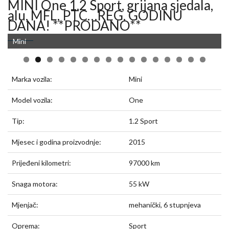
MINI One 1.2 Sport, grijana sjedala,
alu, MFL, PTC…REG. GODINU
DANA! **PRODANO**
Mini
Marka vozila:
Mini
Model vozila:
One
Tip:
1.2 Sport
Mjesec i godina proizvodnje:
2015
Prijeđeni kilometri:
97000 km
Snaga motora:
55 kW
Mjenjač:
mehanički, 6 stupnjeva
Oprema:
Sport