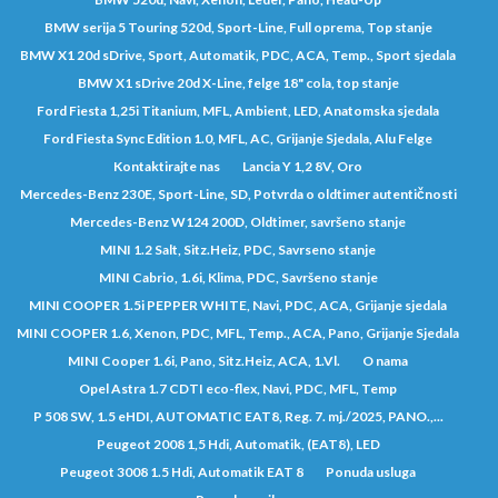
BMW serija 5 Touring 520d, Sport-Line, Full oprema, Top stanje
BMW X1 20d sDrive, Sport, Automatik, PDC, ACA, Temp., Sport sjedala
BMW X1 sDrive 20d X-Line, felge 18" cola, top stanje
Ford Fiesta 1,25i Titanium, MFL, Ambient, LED, Anatomska sjedala
Ford Fiesta Sync Edition 1.0, MFL, AC, Grijanje Sjedala, Alu Felge
Kontaktirajte nas
Lancia Y 1,2 8V, Oro
Mercedes-Benz 230E, Sport-Line, SD, Potvrda o oldtimer autentičnosti
Mercedes-Benz W124 200D, Oldtimer, savršeno stanje
MINI 1.2 Salt, Sitz.Heiz, PDC, Savrseno stanje
MINI Cabrio, 1.6i, Klima, PDC, Savršeno stanje
MINI COOPER 1.5i PEPPER WHITE, Navi, PDC, ACA, Grijanje sjedala
MINI COOPER 1.6, Xenon, PDC, MFL, Temp., ACA, Pano, Grijanje Sjedala
MINI Cooper 1.6i, Pano, Sitz.Heiz, ACA, 1.Vl.
O nama
Opel Astra 1.7 CDTI eco-flex, Navi, PDC, MFL, Temp
P 508 SW, 1.5 eHDI, AUTOMATIC EAT8, Reg. 7. mj./2025, PANO.,...
Peugeot 2008 1,5 Hdi, Automatik, (EAT8), LED
Peugeot 3008 1.5 Hdi, Automatik EAT 8
Ponuda usluga