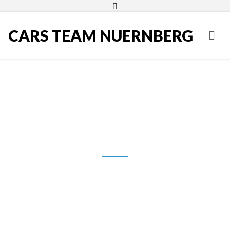
CARS TEAM NUERNBERG
MINI One 1.2 Sport, grijana
sjedala, alu, MFL, PTC…REG.
GODINU DANA! **PRODANO**