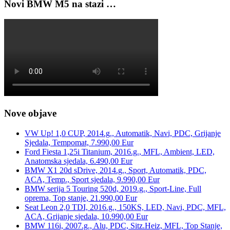
Novi BMW M5 na stazi …
Nove objave
VW Up! 1,0 CUP, 2014.g., Automatik, Navi, PDC, Grijanje
Sjedala, Tempomat, 7.990,00 Eur
Ford Fiesta 1,25i Titanium, 2016.g., MFL, Ambient, LED,
Anatomska sjedala, 6.490,00 Eur
BMW X1 20d sDrive, 2014.g., Sport, Automatik, PDC,
ACA, Temp., Sport sjedala, 9.990,00 Eur
BMW serija 5 Touring 520d, 2019.g., Sport-Line, Full
oprema, Top stanje, 21.990,00 Eur
Seat Leon 2,0 TDI, 2016.g., 150KS, LED, Navi, PDC, MFL,
ACA, Grijanje sjedala, 10.990,00 Eur
BMW 116i, 2007.g., Alu, PDC, Sitz.Heiz, MFL, Top Stanje,