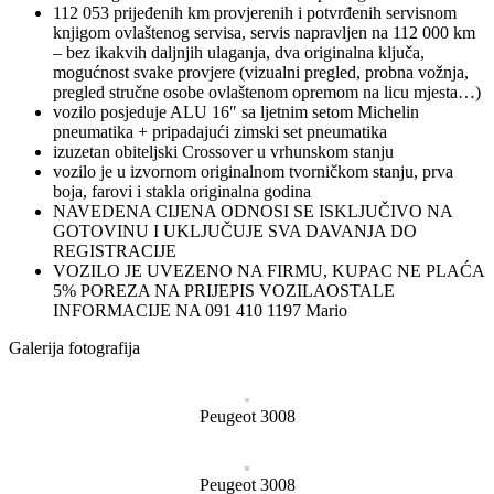
112 053 prijeđenih km provjerenih i potvrđenih servisnom
knjigom ovlaštenog servisa, servis napravljen na 112 000 km
– bez ikakvih daljnjih ulaganja, dva originalna ključa,
mogućnost svake provjere (vizualni pregled, probna vožnja,
pregled stručne osobe ovlaštenom opremom na licu mjesta…)
vozilo posjeduje ALU 16″ sa ljetnim setom Michelin
pneumatika + pripadajući zimski set pneumatika
izuzetan obiteljski Crossover u vrhunskom stanju
vozilo je u izvornom originalnom tvorničkom stanju, prva
boja, farovi i stakla originalna godina
NAVEDENA CIJENA ODNOSI SE ISKLJUČIVO NA
GOTOVINU I UKLJUČUJE SVA DAVANJA DO
REGISTRACIJE
VOZILO JE UVEZENO NA FIRMU, KUPAC NE PLAĆA
5% POREZA NA PRIJEPIS VOZILAOSTALE
INFORMACIJE NA 091 410 1197 Mario
Galerija fotografija
Peugeot 3008
Peugeot 3008