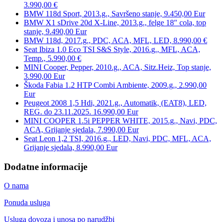
3.990,00 €
BMW 118d Sport, 2013.g., Savršeno stanje, 9.450,00 Eur
BMW X1 sDrive 20d X-Line, 2013.g., felge 18″ cola, top
stanje, 9.490,00 Eur
BMW 118d, 2017.g., PDC, ACA, MFL, LED, 8.990,00 €
Seat Ibiza 1.0 Eco TSI S&S Style, 2016.g., MFL, ACA,
Temp., 5.990,00 €
MINI Cooper, Pepper, 2010.g., ACA, Sitz.Heiz, Top stanje,
3.990,00 Eur
Škoda Fabia 1.2 HTP Combi Ambiente, 2009.g., 2.990,00
Eur
Peugeot 2008 1,5 Hdi, 2021.g., Automatik, (EAT8), LED,
REG. do 23.11.2025. 16.990,00 Eur
MINI COOPER 1.5i PEPPER WHITE, 2015.g., Navi, PDC,
ACA, Grijanje sjedala, 7.990,00 Eur
Seat Leon 1,2 TSI, 2016.g., LED, Navi, PDC, MFL, ACA,
Grijanje sjedala, 8.990,00 Eur
Dodatne informacije
O nama
Ponuda usluga
Usluga dovoza i unosa po narudžbi