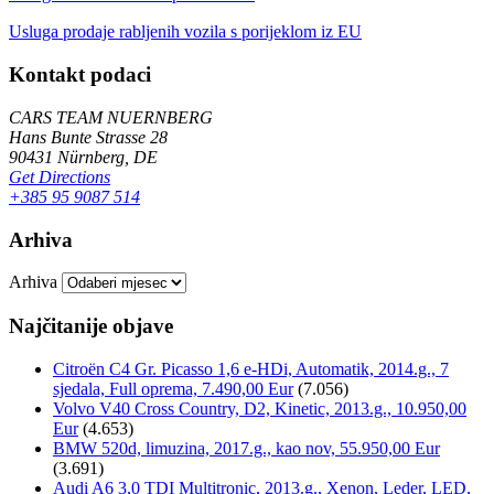
Usluga prodaje rabljenih vozila s porijeklom iz EU
Kontakt podaci
CARS TEAM NUERNBERG
Hans Bunte Strasse 28
90431 Nürnberg, DE
Get Directions
+385 95 9087 514
Arhiva
Arhiva
Najčitanije objave
Citroën C4 Gr. Picasso 1,6 e-HDi, Automatik, 2014.g., 7
sjedala, Full oprema, 7.490,00 Eur
(7.056)
Volvo V40 Cross Country, D2, Kinetic, 2013.g., 10.950,00
Eur
(4.653)
BMW 520d, limuzina, 2017.g., kao nov, 55.950,00 Eur
(3.691)
Audi A6 3,0 TDI Multitronic, 2013.g., Xenon, Leder, LED,