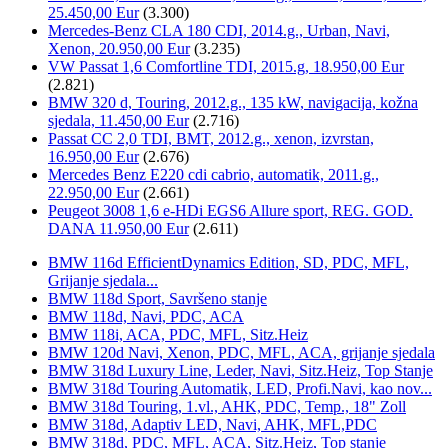
25.450,00 Eur
(3.300)
Mercedes-Benz CLA 180 CDI, 2014.g., Urban, Navi,
Xenon, 20.950,00 Eur
(3.235)
VW Passat 1,6 Comfortline TDI, 2015.g, 18.950,00 Eur
(2.821)
BMW 320 d, Touring, 2012.g., 135 kW, navigacija, kožna
sjedala, 11.450,00 Eur
(2.716)
Passat CC 2,0 TDI, BMT, 2012.g., xenon, izvrstan,
16.950,00 Eur
(2.676)
Mercedes Benz E220 cdi cabrio, automatik, 2011.g.,
22.950,00 Eur
(2.661)
Peugeot 3008 1,6 e-HDi EGS6 Allure sport, REG. GOD.
DANA 11.950,00 Eur
(2.611)
BMW 116d EfficientDynamics Edition, SD, PDC, MFL,
Grijanje sjedala...
BMW 118d Sport, Savršeno stanje
BMW 118d, Navi, PDC, ACA
BMW 118i, ACA, PDC, MFL, Sitz.Heiz
BMW 120d Navi, Xenon, PDC, MFL, ACA, grijanje sjedala
BMW 318d Luxury Line, Leder, Navi, Sitz.Heiz, Top Stanje
BMW 318d Touring Automatik, LED, Profi.Navi, kao nov...
BMW 318d Touring, 1.vl., AHK, PDC, Temp., 18" Zoll
BMW 318d, Adaptiv LED, Navi, AHK, MFL,PDC
BMW 318d, PDC, MFL, ACA, Sitz.Heiz, Top stanje