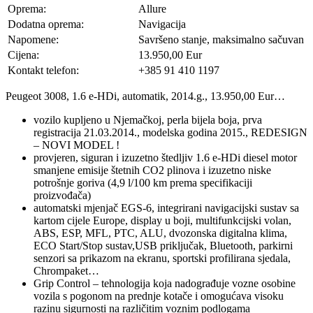
Oprema:
Allure
Dodatna oprema:
Navigacija
Napomene:
Savršeno stanje, maksimalno sačuvan
Cijena:
13.950,00 Eur
Kontakt telefon:
+385 91 410 1197
Peugeot 3008, 1.6 e-HDi, automatik, 2014.g., 13.950,00 Eur…
vozilo kupljeno u Njemačkoj, perla bijela boja, prva
registracija 21.03.2014., modelska godina 2015., REDESIGN
– NOVI MODEL !
provjeren, siguran i izuzetno štedljiv 1.6 e-HDi diesel motor
smanjene emisije štetnih CO2 plinova i izuzetno niske
potrošnje goriva (4,9 l/100 km prema specifikaciji
proizvođača)
automatski mjenjač EGS-6, integrirani navigacijski sustav sa
kartom cijele Europe, display u boji, multifunkcijski volan,
ABS, ESP, MFL, PTC, ALU, dvozonska digitalna klima,
ECO Start/Stop sustav,USB priključak, Bluetooth, parkirni
senzori sa prikazom na ekranu, sportski profilirana sjedala,
Chrompaket…
Grip Control – tehnologija koja nadograđuje vozne osobine
vozila s pogonom na prednje kotače i omogućava visoku
razinu sigurnosti na različitim voznim podlogama