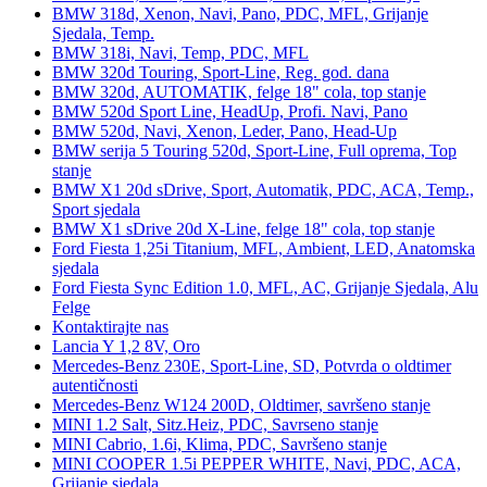
BMW 318d, Xenon, Navi, Pano, PDC, MFL, Grijanje
Sjedala, Temp.
BMW 318i, Navi, Temp, PDC, MFL
BMW 320d Touring, Sport-Line, Reg. god. dana
BMW 320d, AUTOMATIK, felge 18" cola, top stanje
BMW 520d Sport Line, HeadUp, Profi. Navi, Pano
BMW 520d, Navi, Xenon, Leder, Pano, Head-Up
BMW serija 5 Touring 520d, Sport-Line, Full oprema, Top
stanje
BMW X1 20d sDrive, Sport, Automatik, PDC, ACA, Temp.,
Sport sjedala
BMW X1 sDrive 20d X-Line, felge 18" cola, top stanje
Ford Fiesta 1,25i Titanium, MFL, Ambient, LED, Anatomska
sjedala
Ford Fiesta Sync Edition 1.0, MFL, AC, Grijanje Sjedala, Alu
Felge
Kontaktirajte nas
Lancia Y 1,2 8V, Oro
Mercedes-Benz 230E, Sport-Line, SD, Potvrda o oldtimer
autentičnosti
Mercedes-Benz W124 200D, Oldtimer, savršeno stanje
MINI 1.2 Salt, Sitz.Heiz, PDC, Savrseno stanje
MINI Cabrio, 1.6i, Klima, PDC, Savršeno stanje
MINI COOPER 1.5i PEPPER WHITE, Navi, PDC, ACA,
Grijanje sjedala