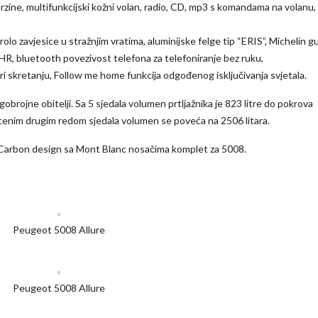
zine, multifunkcijski kožni volan, radio, CD, mp3 s komandama na volanu,
rolo zavjesice u stražnjim vratima, aluminijske felge tip “ERIS”, Michelin 
HR, bluetooth povezivost telefona za telefoniranje bez ruku,
pri skretanju, Follow me home funkcija odgođenog isključivanja svjetala.
gobrojne obitelji. Sa 5 sjedala volumen prtljažnika je 823 litre do pokrova
uštenim drugim redom sjedala volumen se poveća na 2506 litara.
 Carbon design sa Mont Blanc nosačima komplet za 5008.
Peugeot 5008 Allure
Peugeot 5008 Allure