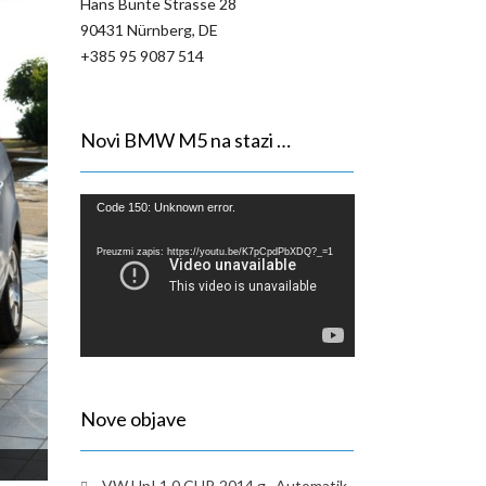
Hans Bunte Strasse 28
90431 Nürnberg, DE
+385 95 9087 514
Novi BMW M5 na stazi …
Reproduktor
Code 150: Unknown error.
videozapisa
Preuzmi zapis: https://youtu.be/K7pCpdPbXDQ?_=1
Nove objave
VW Up! 1,0 CUP, 2014.g., Automatik,