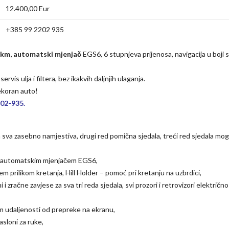
12.400,00 Eur
+385 99 2202 935
0 km, automatski mjenjač
EGS6, 6 stupnjeva prijenosa, navigacija u boji 
vis ulja i filtera, bez ikakvih daljnjih ulaganja.
jekoran auto!
202-935.
a sva zasebno namjestiva, drugi red pomična sjedala, treći red sjedala mo
im automatskim mjenjačem EGS6,
 prilikom kretanja, Hill Holder – pomoć pri kretanju na uzbrdici,
 zračne zavjese za sva tri reda sjedala, svi prozori i retrovizori električno
om udaljenosti od prepreke na ekranu,
asloni za ruke,