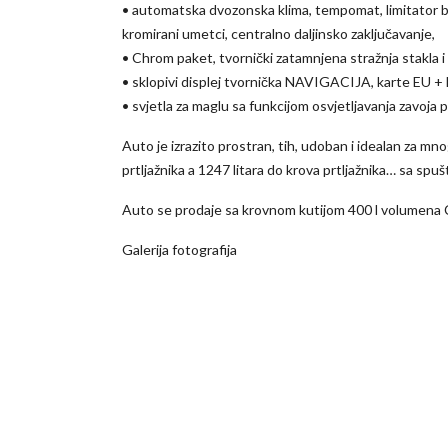
• automatska dvozonska klima, tempomat, limitator br
kromirani umetci, centralno daljinsko zaključavanje,
• Chrom paket, tvornički zatamnjena stražnja stakla i 
• sklopivi displej tvornička NAVIGACIJA, karte EU + 
• svjetla za maglu sa funkcijom osvjetljavanja zavoja 
Auto je izrazito prostran, tih, udoban i idealan za mno
prtljažnika a 1247 litara do krova prtljažnika… sa sp
Auto se prodaje sa krovnom kutijom 400 l volumena
Galerija fotografija