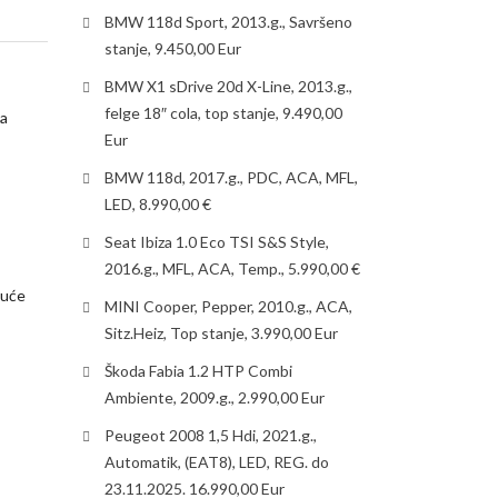
BMW 118d Sport, 2013.g., Savršeno
stanje, 9.450,00 Eur
BMW X1 sDrive 20d X-Line, 2013.g.,
felge 18″ cola, top stanje, 9.490,00
sa
Eur
BMW 118d, 2017.g., PDC, ACA, MFL,
LED, 8.990,00 €
Seat Ibiza 1.0 Eco TSI S&S Style,
2016.g., MFL, ACA, Temp., 5.990,00 €
guće
MINI Cooper, Pepper, 2010.g., ACA,
Sitz.Heiz, Top stanje, 3.990,00 Eur
Škoda Fabia 1.2 HTP Combi
Ambiente, 2009.g., 2.990,00 Eur
Peugeot 2008 1,5 Hdi, 2021.g.,
Automatik, (EAT8), LED, REG. do
23.11.2025. 16.990,00 Eur