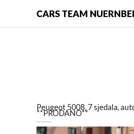
CARS TEAM NUERNBE
Peugeot 5008, 7 sjedal
Peugeot 5008, 7 sjedala, auto
**PRODANO**