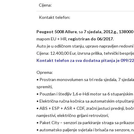
Cijena:
Kontakt telefon:
Peugeot 5008 Allure
, sa
7 sjedala, 2012.g., 13800
mapom EU + HR,
registriran do 06/2017.
Auto je u odličnom stanju, upravo napravljen redovni ser
Cijena: 12.400,00 Eur, izvrsna prilika, tehnički bespri
Kontakt telefon za sva dodatna pitanja je 099/2
Oprema:
• Prostran monovolumen sa tri reda sjedala, 7 sjedal
spremiti,
• Pouzdan i štedljiv 1,6 e-Hdi motor sa 6 stupanjsk
• Električna ručna kočnica sa automatskim otpuštanjem
• ABS + ESP + ASR + CDF, zračni jastuci prednji, bočni i
namjestivi, električno grijani retrovizori,
• Paket City – senzori za parkiranje straga sa prikaz
• automatsko paljenje svjetala i brisača na senzore, n