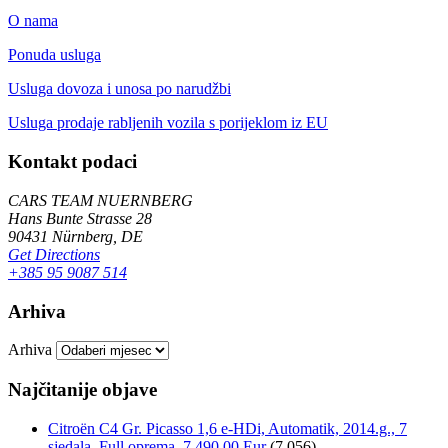
O nama
Ponuda usluga
Usluga dovoza i unosa po narudžbi
Usluga prodaje rabljenih vozila s porijeklom iz EU
Kontakt podaci
CARS TEAM NUERNBERG
Hans Bunte Strasse 28
90431 Nürnberg, DE
Get Directions
+385 95 9087 514
Arhiva
Arhiva
Najčitanije objave
Citroën C4 Gr. Picasso 1,6 e-HDi, Automatik, 2014.g., 7
sjedala, Full oprema, 7.490,00 Eur
(7.056)