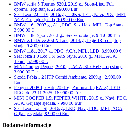
BMW serija 5 Touring 520d, 2019.g., Sport-Line, Full
oprema, Top stanje, 21.990,00 Eur
Seat Leon 2,0 TDI, 2016.g., 150KS, LED, Navi, PDC, MFL,
ACA, Grijanje sjedala, 10.990,00 Eur
BMW 116i, 2007.g., Alu, PDC, Sitz.Heiz, MFL, Top Stanje,
3.990,00 €
BMW 118d Sport, 2013.g., Savršeno stanje, 9.450,00 Eur
BMW X1 sDrive 20d X-Line, 2013.g., felge 18″ cola, top
stanje, 9.490,00 Eur
BMW 118d, 2017.g., PDC, ACA, MFL, LED, 8.990,00 €
Seat Ibiza 1.0 Eco TSI S&S Style, 2016.g., MFL, ACA,
Temp., 5.990,00 €
MINI Cooper, Pepper, 2010.g., ACA, Sitz.Heiz, Top stanje,
3.990,00 Eur
Škoda Fabia 1.2 HTP Combi Ambiente, 2009.g., 2.990,00
Eur
Peugeot 2008 1,5 Hdi, 2021.g., Automatik, (EAT8), LED,
REG. do 23.11.2025. 16.990,00 Eur
MINI COOPER 1.5i PEPPER WHITE, 2015.g., Navi, PDC,
ACA, Grijanje sjedala, 7.990,00 Eur
Seat Leon 1,2 TSI, 2016.g., LED, Navi, PDC, MFL, ACA,
Grijanje sjedala, 8.990,00 Eur
Dodatne informacije