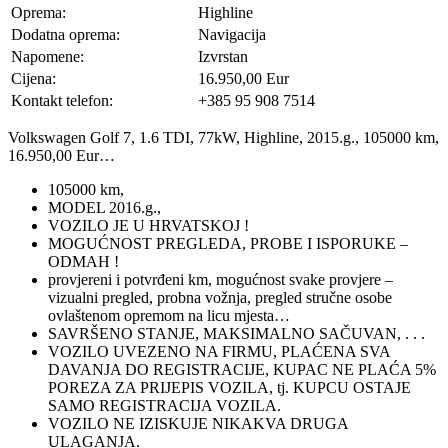
Oprema:
Highline
Dodatna oprema:
Navigacija
Napomene:
Izvrstan
Cijena:
16.950,00 Eur
Kontakt telefon:
+385 95 908 7514
Volkswagen Golf 7, 1.6 TDI, 77kW, Highline, 2015.g., 105000 km,
16.950,00 Eur…
105000 km,
MODEL 2016.g.,
VOZILO JE U HRVATSKOJ !
MOGUĆNOST PREGLEDA, PROBE I ISPORUKE –
ODMAH !
provjereni i potvrđeni km, mogućnost svake provjere –
vizualni pregled, probna vožnja, pregled stručne osobe
ovlaštenom opremom na licu mjesta…
SAVRŠENO STANJE, MAKSIMALNO SAČUVAN, . . .
VOZILO UVEZENO NA FIRMU, PLAĆENA SVA
DAVANJA DO REGISTRACIJE, KUPAC NE PLAĆA 5%
POREZA ZA PRIJEPIS VOZILA, tj. KUPCU OSTAJE
SAMO REGISTRACIJA VOZILA.
VOZILO NE IZISKUJE NIKAKVA DRUGA
ULAGANJA.