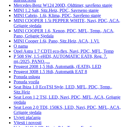
autentičnosti
Mercedes-Benz W124 200D, Oldtimer, savršeno stanje
MINI 1.2 Salt, Sitz.Heiz, PDC, Savrseno stanje
MINI Cabrio, 1.6i, Klima, PDC, Savršeno stanje
MINI COOPER 1.5i PEPPER WHITE, Navi, PDC, ACA,
Grijanje sjedala
MINI COOPER 1.6, Xenon, PDC, MFL, Temp., ACA,
Pano, Grijanje Sjedala
MINI Cooper 1.6i, Pano, Sitz.Heiz, ACA, 1.Vl.
O nama
Opel Astra 1.7 CDTI eco-flex, Navi, PDC, MFL, Temp
P 508 SW, 1.5 eHDI, AUTOMATIC EAT8, Reg. 7.
mj./2025, PANO.,...
Peugeot 2008 1,5 Hdi, Automatik, (EAT8), LED
Peugeot 3008 1.5 Hdi, Automatik EAT 8
Ponuda usluga
Ponuda vozila
Seat Ibiza 1.0 EcoTSI Style, LED, MFL, PDC, Temp.,
Sitz.Heiz
Seat Leon 1,2 TSI, LED, Navi, PDC, MFL, ACA, Grijanje
sjedala
Seat Leon 2,0 TDI, 150KS, LED, Navi, PDC, MFL, ACA,
Grijanje sjedala
Uvjeti plaćanja
Vijesti i novosti