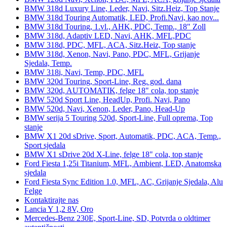
BMW 318d Luxury Line, Leder, Navi, Sitz.Heiz, Top Stanje
BMW 318d Touring Automatik, LED, Profi.Navi, kao nov...
BMW 318d Touring, 1.vl., AHK, PDC, Temp., 18" Zoll
BMW 318d, Adaptiv LED, Navi, AHK, MFL,PDC
BMW 318d, PDC, MFL, ACA, Sitz.Heiz, Top stanje
BMW 318d, Xenon, Navi, Pano, PDC, MFL, Grijanje
Sjedala, Temp.
BMW 318i, Navi, Temp, PDC, MFL
BMW 320d Touring, Sport-Line, Reg. god. dana
BMW 320d, AUTOMATIK, felge 18" cola, top stanje
BMW 520d Sport Line, HeadUp, Profi. Navi, Pano
BMW 520d, Navi, Xenon, Leder, Pano, Head-Up
BMW serija 5 Touring 520d, Sport-Line, Full oprema, Top
stanje
BMW X1 20d sDrive, Sport, Automatik, PDC, ACA, Temp.,
Sport sjedala
BMW X1 sDrive 20d X-Line, felge 18" cola, top stanje
Ford Fiesta 1,25i Titanium, MFL, Ambient, LED, Anatomska
sjedala
Ford Fiesta Sync Edition 1.0, MFL, AC, Grijanje Sjedala, Alu
Felge
Kontaktirajte nas
Lancia Y 1,2 8V, Oro
Mercedes-Benz 230E, Sport-Line, SD, Potvrda o oldtimer