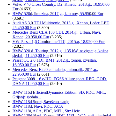
Volvo V40 Cross Country, D2, Kinetic, 2013.g., 10.950,00
Eur
(4.653)
BMW 520d, limuzina, 2017.g., kao nov, 55.950,00 Eur
(3.691)
Audi A6 3,0 TDI Multitronic, 2013.g., Xenon, Leder, LED,
25.450,00 Eur
(3.300)
Mercedes-Benz CLA 180 CDI, 2014.g., Urban, Navi,
Xenon, 20.950,00 Eur
(3.235)
VW Passat 1,6 Comfortline TDI, 2015.g, 18.950,00 Eur
(2.821)
BMW 320 d, Touring, 2012.g., 135 kW, navigacija, kožna
sjedala, 11.450,00 Eur
(2.716)
Passat CC 2,0 TDI, BMT, 2012.g., xenon, izvrstan,
16.950,00 Eur
(2.676)
Mercedes Benz E220 cdi cabrio, automatik, 2011.g.,
22.950,00 Eur
(2.661)
Peugeot 3008 1,6 e-HDi EGS6 Allure sport, REG. GOD.
DANA 11.950,00 Eur
(2.610)
BMW 116d EfficientDynamics Edition, SD, PDC, MFL,
Grijanje sjedala...
BMW 118d Sport, Savršeno stanje
BMW 118d, Navi, PDC, ACA
BMW 118i, ACA, PDC, MFL, Sitz.Heiz
BMW 120d Navi, Xenon, PDC, MFL, ACA, grijanje sjedala