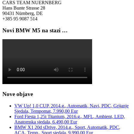
CARS TEAM NUERNBERG
Hans Bunte Strasse 28
90431 Nürnberg, DE
+385 95 9087 514
Novi BMW M5 na stazi …
Nove objave
VW Up! 1,0 CUP, 2014.g., Automatik, Navi, PDC, Grijanje
Sjedala, Tempomat, 7.990,00 Eur
Ford Fiesta 1,25i Titanium, 2016.g., MFL, Ambient, LED,
Anatomska sjedala, 6.490,00 Eur
BMW X1 20d sDrive, 2014.g., Sport, Automatik, PDC,
ACA, Temp., Sport sjedala, 9.990,00 Eur