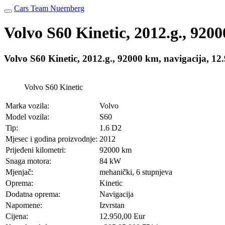
Cars Team Nuernberg
Volvo S60 Kinetic, 2012.g., 92
Volvo S60 Kinetic, 2012.g., 92000 km, navigacija,
Volvo S60 Kinetic
Marka vozila:
Volvo
Model vozila:
S60
Tip:
1.6 D2
Mjesec i godina proizvodnje:
2012
Prijeđeni kilometri:
92000 km
Snaga motora:
84 kW
Mjenjač:
mehanički, 6 stupnjeva
Oprema:
Kinetic
Dodatna oprema:
Navigacija
Napomene:
Izvrstan
Cijena:
12.950,00 Eur