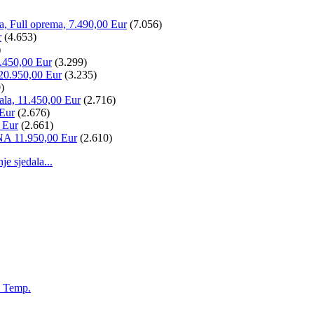
la, Full oprema, 7.490,00 Eur
(7.056)
r
(4.653)
)
.450,00 Eur
(3.299)
20.950,00 Eur
(3.235)
)
ala, 11.450,00 Eur
(2.716)
 Eur
(2.676)
 Eur
(2.661)
NA 11.950,00 Eur
(2.610)
 sjedala...
, Temp.