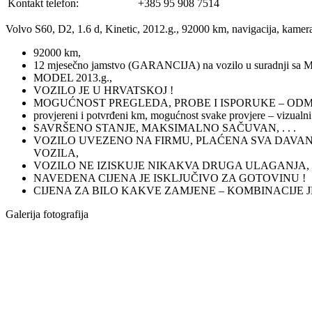
Kontakt telefon:
+385 95 908 7514
Volvo S60, D2, 1.6 d, Kinetic, 2012.g., 92000 km, navigacija, kame
92000 km,
12 mjesečno jamstvo (GARANCIJA) na vozilo u suradnji
MODEL 2013.g.,
VOZILO JE U HRVATSKOJ !
MOGUĆNOST PREGLEDA, PROBE I ISPORUKE – ODM
provjereni i potvrđeni km, mogućnost svake provjere – vizual
SAVRŠENO STANJE, MAKSIMALNO SAČUVAN, . . .
VOZILO UVEZENO NA FIRMU, PLAĆENA SVA DAVANJA
VOZILA,
VOZILO NE IZISKUJE NIKAKVA DRUGA ULAGANJA,
NAVEDENA CIJENA JE ISKLJUČIVO ZA GOTOVINU !
CIJENA ZA BILO KAKVE ZAMJENE – KOMBINACIJE JE 1
Galerija fotografija