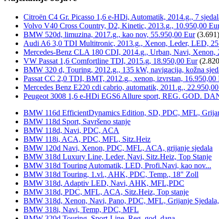
Citroën C4 Gr. Picasso 1,6 e-HDi, Automatik, 2014.g., 7 sjeda
Volvo V40 Cross Country, D2, Kinetic, 2013.g., 10.950,00 Eu
BMW 520d, limuzina, 2017.g., kao nov, 55.950,00 Eur
(3.691
Audi A6 3,0 TDI Multitronic, 2013.g., Xenon, Leder, LED, 25
Mercedes-Benz CLA 180 CDI, 2014.g., Urban, Navi, Xenon, 
VW Passat 1,6 Comfortline TDI, 2015.g, 18.950,00 Eur
(2.820
BMW 320 d, Touring, 2012.g., 135 kW, navigacija, kožna sjed
Passat CC 2,0 TDI, BMT, 2012.g., xenon, izvrstan, 16.950,00
Mercedes Benz E220 cdi cabrio, automatik, 2011.g., 22.950,00
Peugeot 3008 1,6 e-HDi EGS6 Allure sport, REG. GOD. DA
BMW 116d EfficientDynamics Edition, SD, PDC, MFL, Grijanje
BMW 118d Sport, Savršeno stanje
BMW 118d, Navi, PDC, ACA
BMW 118i, ACA, PDC, MFL, Sitz.Heiz
BMW 120d Navi, Xenon, PDC, MFL, ACA, grijanje sjedala
BMW 318d Luxury Line, Leder, Navi, Sitz.Heiz, Top Stanje
BMW 318d Touring Automatik, LED, Profi.Navi, kao nov...
BMW 318d Touring, 1.vl., AHK, PDC, Temp., 18" Zoll
BMW 318d, Adaptiv LED, Navi, AHK, MFL,PDC
BMW 318d, PDC, MFL, ACA, Sitz.Heiz, Top stanje
BMW 318d, Xenon, Navi, Pano, PDC, MFL, Grijanje Sjedala
BMW 318i, Navi, Temp, PDC, MFL
BMW 320d Touring, Sport-Line, Reg. god. dana