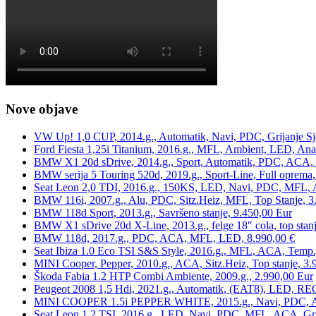
Nove objave
VW Up! 1,0 CUP, 2014.g., Automatik, Navi, PDC, Grijanje Sj
Ford Fiesta 1,25i Titanium, 2016.g., MFL, Ambient, LED, Ana
BMW X1 20d sDrive, 2014.g., Sport, Automatik, PDC, ACA, Te
BMW serija 5 Touring 520d, 2019.g., Sport-Line, Full oprema,
Seat Leon 2,0 TDI, 2016.g., 150KS, LED, Navi, PDC, MFL, A
BMW 116i, 2007.g., Alu, PDC, Sitz.Heiz, MFL, Top Stanje, 3
BMW 118d Sport, 2013.g., Savršeno stanje, 9.450,00 Eur
BMW X1 sDrive 20d X-Line, 2013.g., felge 18″ cola, top stanj
BMW 118d, 2017.g., PDC, ACA, MFL, LED, 8.990,00 €
Seat Ibiza 1.0 Eco TSI S&S Style, 2016.g., MFL, ACA, Temp.
MINI Cooper, Pepper, 2010.g., ACA, Sitz.Heiz, Top stanje, 3.
Škoda Fabia 1.2 HTP Combi Ambiente, 2009.g., 2.990,00 Eur
Peugeot 2008 1,5 Hdi, 2021.g., Automatik, (EAT8), LED, REG
MINI COOPER 1.5i PEPPER WHITE, 2015.g., Navi, PDC, ACA,
Seat Leon 1,2 TSI, 2016.g., LED, Navi, PDC, MFL, ACA, Grij