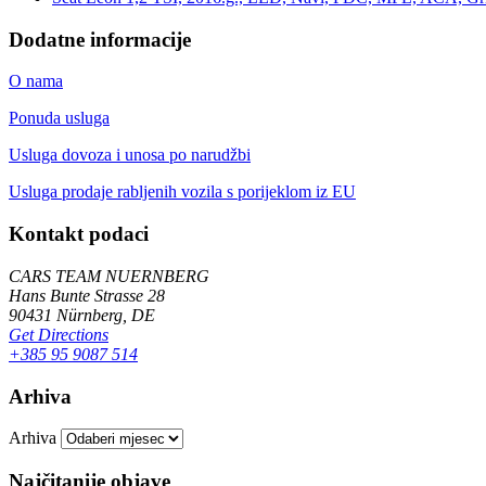
Dodatne informacije
O nama
Ponuda usluga
Usluga dovoza i unosa po narudžbi
Usluga prodaje rabljenih vozila s porijeklom iz EU
Kontakt podaci
CARS TEAM NUERNBERG
Hans Bunte Strasse 28
90431 Nürnberg, DE
Get Directions
+385 95 9087 514
Arhiva
Arhiva
Najčitanije objave