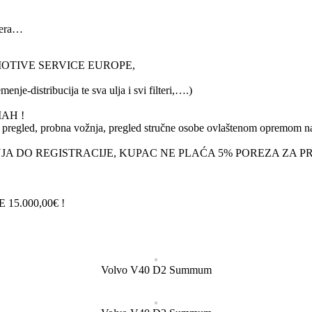
mera…
 sa MOTIVE SERVICE EUROPE,
tribucija te sva ulja i svi filteri,….)
AH !
ni pregled, probna vožnja, pregled stručne osobe ovlaštenom opremom n
 DO REGISTRACIJE, KUPAC NE PLAĆA 5% POREZA ZA PRIJ
5.000,00€ !
Volvo V40 D2 Summum