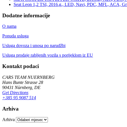
Seat Leon 1,2 TSI, 2016.g., LED, Navi, PDC, MFL, ACA, Grij
Dodatne informacije
O nama
Ponuda usluga
Usluga dovoza i unosa po narudžbi
Usluga prodaje rabljenih vozila s porijeklom iz EU
Kontakt podaci
CARS TEAM NUERNBERG
Hans Bunte Strasse 28
90431 Nürnberg, DE
Get Directions
+385 95 9087 514
Arhiva
Arhiva