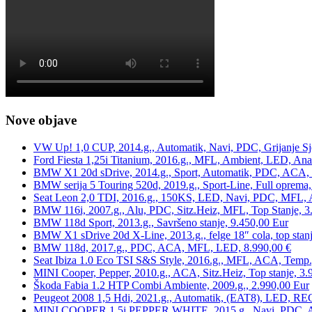
Nove objave
VW Up! 1,0 CUP, 2014.g., Automatik, Navi, PDC, Grijanje Sj
Ford Fiesta 1,25i Titanium, 2016.g., MFL, Ambient, LED, Ana
BMW X1 20d sDrive, 2014.g., Sport, Automatik, PDC, ACA, Te
BMW serija 5 Touring 520d, 2019.g., Sport-Line, Full oprema,
Seat Leon 2,0 TDI, 2016.g., 150KS, LED, Navi, PDC, MFL, A
BMW 116i, 2007.g., Alu, PDC, Sitz.Heiz, MFL, Top Stanje, 3
BMW 118d Sport, 2013.g., Savršeno stanje, 9.450,00 Eur
BMW X1 sDrive 20d X-Line, 2013.g., felge 18″ cola, top stanj
BMW 118d, 2017.g., PDC, ACA, MFL, LED, 8.990,00 €
Seat Ibiza 1.0 Eco TSI S&S Style, 2016.g., MFL, ACA, Temp.
MINI Cooper, Pepper, 2010.g., ACA, Sitz.Heiz, Top stanje, 3.
Škoda Fabia 1.2 HTP Combi Ambiente, 2009.g., 2.990,00 Eur
Peugeot 2008 1,5 Hdi, 2021.g., Automatik, (EAT8), LED, REG
MINI COOPER 1.5i PEPPER WHITE, 2015.g., Navi, PDC, ACA,