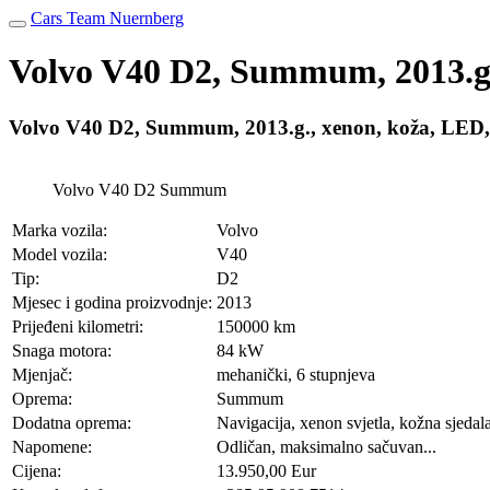
Cars Team Nuernberg
Volvo V40 D2, Summum, 2013.g
Volvo V40 D2, Summum, 2013.g., xenon, koža, LE
Volvo V40 D2 Summum
Marka vozila:
Volvo
Model vozila:
V40
Tip:
D2
Mjesec i godina proizvodnje:
2013
Prijeđeni kilometri:
150000 km
Snaga motora:
84 kW
Mjenjač:
mehanički, 6 stupnjeva
Oprema:
Summum
Dodatna oprema:
Navigacija, xenon svjetla, kožna sjedal
Napomene:
Odličan, maksimalno sačuvan...
Cijena:
13.950,00 Eur