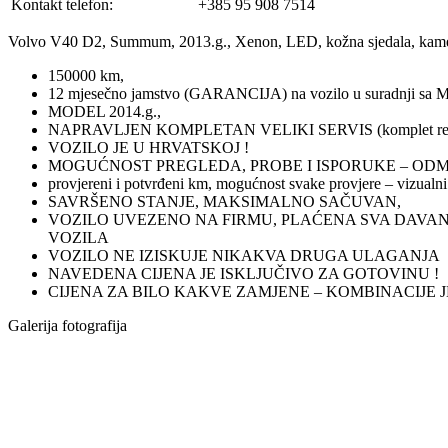
Kontakt telefon:
+385 95 908 7514
Volvo V40 D2, Summum, 2013.g., Xenon, LED, kožna sjedala, ka
150000 km,
12 mjesečno jamstvo (GARANCIJA) na vozilo u suradnji
MODEL 2014.g.,
NAPRAVLJEN KOMPLETAN VELIKI SERVIS (komplet remenje-dis
VOZILO JE U HRVATSKOJ !
MOGUĆNOST PREGLEDA, PROBE I ISPORUKE – ODM
provjereni i potvrđeni km, mogućnost svake provjere – vizual
SAVRŠENO STANJE, MAKSIMALNO SAČUVAN,
VOZILO UVEZENO NA FIRMU, PLAĆENA SVA DAVANJA
VOZILA
VOZILO NE IZISKUJE NIKAKVA DRUGA ULAGANJA
NAVEDENA CIJENA JE ISKLJUČIVO ZA GOTOVINU !
CIJENA ZA BILO KAKVE ZAMJENE – KOMBINACIJE JE 1
Galerija fotografija