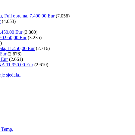
la, Full oprema, 7.490,00 Eur
(7.056)
r
(4.653)
)
.450,00 Eur
(3.300)
20.950,00 Eur
(3.235)
)
ala, 11.450,00 Eur
(2.716)
 Eur
(2.676)
 Eur
(2.661)
NA 11.950,00 Eur
(2.610)
 sjedala...
, Temp.