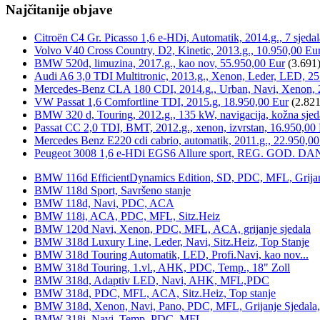
Najčitanije objave
Citroën C4 Gr. Picasso 1,6 e-HDi, Automatik, 2014.g., 7 sjeda
Volvo V40 Cross Country, D2, Kinetic, 2013.g., 10.950,00 Eu
BMW 520d, limuzina, 2017.g., kao nov, 55.950,00 Eur
(3.691
Audi A6 3,0 TDI Multitronic, 2013.g., Xenon, Leder, LED, 25
Mercedes-Benz CLA 180 CDI, 2014.g., Urban, Navi, Xenon, 
VW Passat 1,6 Comfortline TDI, 2015.g, 18.950,00 Eur
(2.821
BMW 320 d, Touring, 2012.g., 135 kW, navigacija, kožna sjed
Passat CC 2,0 TDI, BMT, 2012.g., xenon, izvrstan, 16.950,00
Mercedes Benz E220 cdi cabrio, automatik, 2011.g., 22.950,00
Peugeot 3008 1,6 e-HDi EGS6 Allure sport, REG. GOD. DA
BMW 116d EfficientDynamics Edition, SD, PDC, MFL, Grijanje
BMW 118d Sport, Savršeno stanje
BMW 118d, Navi, PDC, ACA
BMW 118i, ACA, PDC, MFL, Sitz.Heiz
BMW 120d Navi, Xenon, PDC, MFL, ACA, grijanje sjedala
BMW 318d Luxury Line, Leder, Navi, Sitz.Heiz, Top Stanje
BMW 318d Touring Automatik, LED, Profi.Navi, kao nov...
BMW 318d Touring, 1.vl., AHK, PDC, Temp., 18" Zoll
BMW 318d, Adaptiv LED, Navi, AHK, MFL,PDC
BMW 318d, PDC, MFL, ACA, Sitz.Heiz, Top stanje
BMW 318d, Xenon, Navi, Pano, PDC, MFL, Grijanje Sjedala
BMW 318i, Navi, Temp, PDC, MFL