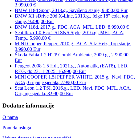
3.990,00 €
BMW 118d Sport, 2013.g., Savršeno stanje, 9.450,00 Eur
BMW X1 sDrive 20d X-Line, 2013.g., felge 18″ cola, top
stanje, 9.490,00 Eur
BMW 118d, 2017.g., PDC, ACA, MFL, LED, 8.990,00 €
Seat Ibiza 1.0 Eco TSI S&S Style, 2016.g., MFL, ACA,
Temp., 5.990,00 €
MINI Cooper, Pepper, 2010.g., ACA, Sitz.Heiz, Top stanje,
3.990,00 Eur
Škoda Fabia 1.2 HTP Combi Ambiente, 2009.g., 2.990,00
Eur
Peugeot 2008 1,5 Hdi, 2021.g., Automatik, (EAT8), LED,
REG. do 23.11.2025. 16.990,00 Eur
MINI COOPER 1.5i PEPPER WHITE, 2015.g., Navi, PDC,
ACA, Grijanje sjedala, 7.990,00 Eur
Seat Leon 1,2 TSI, 2016.g., LED, Navi, PDC, MFL, ACA,
Grijanje sjedala, 8.990,00 Eur
Dodatne informacije
O nama
Ponuda usluga