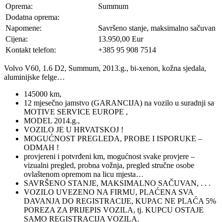
Oprema:
Summum
Dodatna oprema:
Napomene:
Savršeno stanje, maksimalno sačuvan
Cijena:
13.950,00 Eur
Kontakt telefon:
+385 95 908 7514
Volvo V60, 1.6 D2, Summum, 2013.g., bi-xenon, kožna sjedala,
aluminijske felge…
145000 km,
12 mjesečno jamstvo (GARANCIJA) na vozilo u suradnji sa
MOTIVE SERVICE EUROPE ,
MODEL 2014.g.,
VOZILO JE U HRVATSKOJ !
MOGUĆNOST PREGLEDA, PROBE I ISPORUKE –
ODMAH !
provjereni i potvrđeni km, mogućnost svake provjere –
vizualni pregled, probna vožnja, pregled stručne osobe
ovlaštenom opremom na licu mjesta…
SAVRŠENO STANJE, MAKSIMALNO SAČUVAN, . . .
VOZILO UVEZENO NA FIRMU, PLAĆENA SVA
DAVANJA DO REGISTRACIJE, KUPAC NE PLAĆA 5%
POREZA ZA PRIJEPIS VOZILA, tj. KUPCU OSTAJE
SAMO REGISTRACIJA VOZILA.