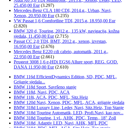
Audi A6 3,0 TDI Multitronic, 2013.g., Xenon, Leder, LED,
25.450,00 Eur
(3.297)
Mercedes-Benz CLA 180 CDI, 2014.g., Urban, Navi,
Xenon, 20.950,00 Eur
(3.235)
VW Passat 1,6 Comfortline TDI, 2015.g, 18.950,00 Eur
(2.820)
BMW 320 d, Touring, 2012.g., 135 kW, navigacija, kožna
sjedala, 11.450,00 Eur
(2.715)
Passat CC 2,0 TDI, BMT, 2012.g., xenon, izvrstan,
16.950,00 Eur
(2.676)
Mercedes Benz E220 cdi cabrio, automatik, 2011.g.,
22.950,00 Eur
(2.661)
Peugeot 3008 1,6 e-HDi EGS6 Allure sport, REG. GOD.
DANA 11.950,00 Eur
(2.610)
BMW 116d EfficientDynamics Edition, SD, PDC, MFL,
Grijanje sjedala...
BMW 118d Sport, Savršeno stanje
BMW 118d, Navi, PDC, ACA
BMW 118i, ACA, PDC, MFL, Sitz.Heiz
BMW 120d Navi, Xenon, PDC, MFL, ACA, grijanje sjedala
BMW 318d Luxury Line, Leder, Navi, Sitz.Heiz, Top Stanje
BMW 318d Touring Automatik, LED, Profi.Navi, kao nov...
BMW 318d Touring, 1.vl., AHK, PDC, Temp., 18" Zoll
BMW 318d, Adaptiv LED, Navi, AHK, MFL,PDC