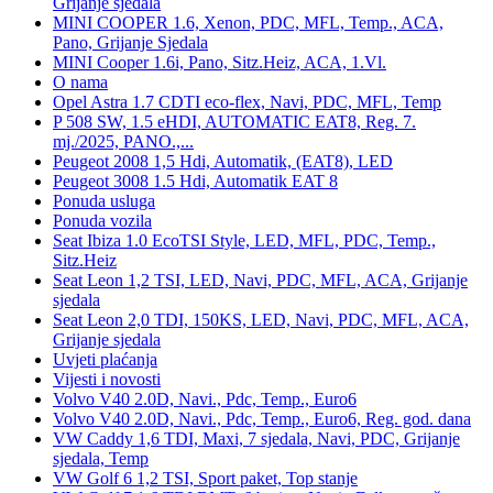
Grijanje sjedala
MINI COOPER 1.6, Xenon, PDC, MFL, Temp., ACA,
Pano, Grijanje Sjedala
MINI Cooper 1.6i, Pano, Sitz.Heiz, ACA, 1.Vl.
O nama
Opel Astra 1.7 CDTI eco-flex, Navi, PDC, MFL, Temp
P 508 SW, 1.5 eHDI, AUTOMATIC EAT8, Reg. 7.
mj./2025, PANO.,...
Peugeot 2008 1,5 Hdi, Automatik, (EAT8), LED
Peugeot 3008 1.5 Hdi, Automatik EAT 8
Ponuda usluga
Ponuda vozila
Seat Ibiza 1.0 EcoTSI Style, LED, MFL, PDC, Temp.,
Sitz.Heiz
Seat Leon 1,2 TSI, LED, Navi, PDC, MFL, ACA, Grijanje
sjedala
Seat Leon 2,0 TDI, 150KS, LED, Navi, PDC, MFL, ACA,
Grijanje sjedala
Uvjeti plaćanja
Vijesti i novosti
Volvo V40 2.0D, Navi., Pdc, Temp., Euro6
Volvo V40 2.0D, Navi., Pdc, Temp., Euro6, Reg. god. dana
VW Caddy 1,6 TDI, Maxi, 7 sjedala, Navi, PDC, Grijanje
sjedala, Temp
VW Golf 6 1,2 TSI, Sport paket, Top stanje