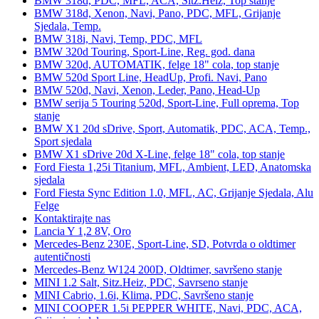
BMW 318d, PDC, MFL, ACA, Sitz.Heiz, Top stanje
BMW 318d, Xenon, Navi, Pano, PDC, MFL, Grijanje
Sjedala, Temp.
BMW 318i, Navi, Temp, PDC, MFL
BMW 320d Touring, Sport-Line, Reg. god. dana
BMW 320d, AUTOMATIK, felge 18" cola, top stanje
BMW 520d Sport Line, HeadUp, Profi. Navi, Pano
BMW 520d, Navi, Xenon, Leder, Pano, Head-Up
BMW serija 5 Touring 520d, Sport-Line, Full oprema, Top
stanje
BMW X1 20d sDrive, Sport, Automatik, PDC, ACA, Temp.,
Sport sjedala
BMW X1 sDrive 20d X-Line, felge 18" cola, top stanje
Ford Fiesta 1,25i Titanium, MFL, Ambient, LED, Anatomska
sjedala
Ford Fiesta Sync Edition 1.0, MFL, AC, Grijanje Sjedala, Alu
Felge
Kontaktirajte nas
Lancia Y 1,2 8V, Oro
Mercedes-Benz 230E, Sport-Line, SD, Potvrda o oldtimer
autentičnosti
Mercedes-Benz W124 200D, Oldtimer, savršeno stanje
MINI 1.2 Salt, Sitz.Heiz, PDC, Savrseno stanje
MINI Cabrio, 1.6i, Klima, PDC, Savršeno stanje
MINI COOPER 1.5i PEPPER WHITE, Navi, PDC, ACA,