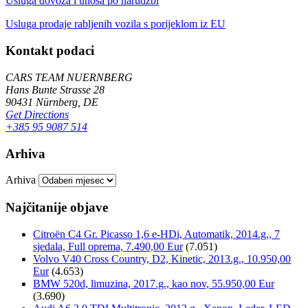
Usluga dovoza i unosa po narudžbi
Usluga prodaje rabljenih vozila s porijeklom iz EU
Kontakt podaci
CARS TEAM NUERNBERG
Hans Bunte Strasse 28
90431 Nürnberg, DE
Get Directions
+385 95 9087 514
Arhiva
Arhiva
Najčitanije objave
Citroën C4 Gr. Picasso 1,6 e-HDi, Automatik, 2014.g., 7
sjedala, Full oprema, 7.490,00 Eur
(7.051)
Volvo V40 Cross Country, D2, Kinetic, 2013.g., 10.950,00
Eur
(4.653)
BMW 520d, limuzina, 2017.g., kao nov, 55.950,00 Eur
(3.690)