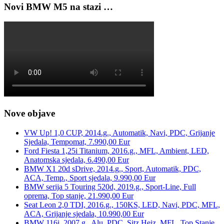
Novi BMW M5 na stazi …
Nove objave
VW Up! 1,0 CUP, 2014.g., Automatik, Navi, PDC, Grijanje
Sjedala, Tempomat, 7.990,00 Eur
Ford Fiesta 1,25i Titanium, 2016.g., MFL, Ambient, LED,
Anatomska sjedala, 6.490,00 Eur
BMW X1 20d sDrive, 2014.g., Sport, Automatik, PDC,
ACA, Temp., Sport sjedala, 9.990,00 Eur
BMW serija 5 Touring 520d, 2019.g., Sport-Line, Full
oprema, Top stanje, 21.990,00 Eur
Seat Leon 2,0 TDI, 2016.g., 150KS, LED, Navi, PDC, MFL,
ACA, Grijanje sjedala, 10.990,00 Eur
BMW 116i, 2007.g., Alu, PDC, Sitz.Heiz, MFL, Top Stanje,