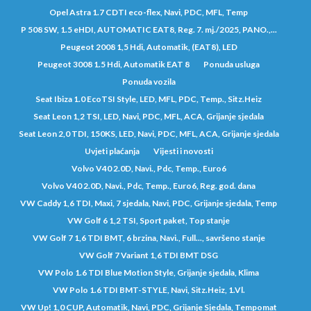
Opel Astra 1.7 CDTI eco-flex, Navi, PDC, MFL, Temp
P 508 SW, 1.5 eHDI, AUTOMATIC EAT8, Reg. 7. mj./2025, PANO.,...
Peugeot 2008 1,5 Hdi, Automatik, (EAT8), LED
Peugeot 3008 1.5 Hdi, Automatik EAT 8
Ponuda usluga
Ponuda vozila
Seat Ibiza 1.0 EcoTSI Style, LED, MFL, PDC, Temp., Sitz.Heiz
Seat Leon 1,2 TSI, LED, Navi, PDC, MFL, ACA, Grijanje sjedala
Seat Leon 2,0 TDI, 150KS, LED, Navi, PDC, MFL, ACA, Grijanje sjedala
Uvjeti plaćanja
Vijesti i novosti
Volvo V40 2.0D, Navi., Pdc, Temp., Euro6
Volvo V40 2.0D, Navi., Pdc, Temp., Euro6, Reg. god. dana
VW Caddy 1,6 TDI, Maxi, 7 sjedala, Navi, PDC, Grijanje sjedala, Temp
VW Golf 6 1,2 TSI, Sport paket, Top stanje
VW Golf 7 1,6 TDI BMT, 6 brzina, Navi., Full..., savršeno stanje
VW Golf 7 Variant 1,6 TDI BMT DSG
VW Polo 1.6 TDI Blue Motion Style, Grijanje sjedala, Klima
VW Polo 1.6 TDI BMT-STYLE, Navi, Sitz.Heiz, 1.Vl.
VW Up! 1,0 CUP, Automatik, Navi, PDC, Grijanje Sjedala, Tempomat