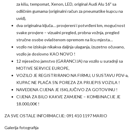
za kišu, tempomat, Xenon, LED, original Audi Alu 16″ sa
odličnim gumama (originalni račun za pneumatike kupcu na
uvid),
dva originalna ključa… provjereni i potvrđeni km, mogućnost
svake provjere – vizualni pregled, probna vožnja, pregled
stručne osobe ovlaštenom opremom na licu mjesta…
vozilo ne iziskuje nikakva daljnja ulaganja, izuzetno očuvano,
vozilo je doslovno KAO NOVO !
12 mjesečno jamstvo (GARANCIJA) na vozilo u suradnji sa
MOTIVE SERVICE EUROPE,
VOZILO JE REGISTRIRANO NA FIRMU, U SUSTAVU PDV-a,
KUPAC NE PLAĆA 5% POREZA ZA PRIJEPIS VOZILA !
NAVEDENA CIJENA JE ISKLJUČIVO ZA GOTOVINU !
CIJENA ZA BILO KAKVE ZAMJENE – KOMBINACIJE JE
18.000,00€ !
ZA SVE OSTALE INFORMACIJE: 091 410 1197 MARIO
Galerija fotografija