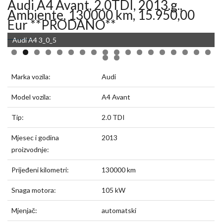
Audi A4 Avant, 2.0TDI, 2013.g.,
Ambiente, 130000 km, 15.950,00
Eur **PRODANO**
Audi A4 3_0_5
Marka vozila:
Audi
Model vozila:
A4 Avant
Tip:
2.0 TDI
Mjesec i godina
2013
proizvodnje:
Prijeđeni kilometri:
130000 km
Snaga motora:
105 kW
Mjenjač:
automatski