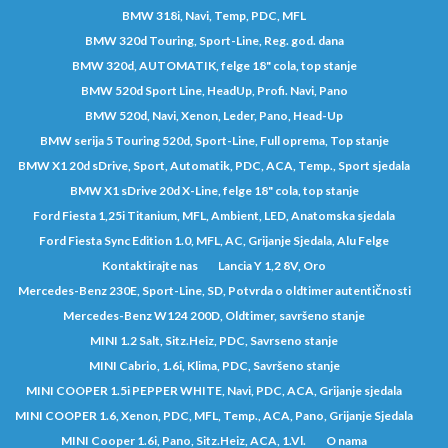
BMW 318i, Navi, Temp, PDC, MFL
BMW 320d Touring, Sport-Line, Reg. god. dana
BMW 320d, AUTOMATIK, felge 18" cola, top stanje
BMW 520d Sport Line, HeadUp, Profi. Navi, Pano
BMW 520d, Navi, Xenon, Leder, Pano, Head-Up
BMW serija 5 Touring 520d, Sport-Line, Full oprema, Top stanje
BMW X1 20d sDrive, Sport, Automatik, PDC, ACA, Temp., Sport sjedala
BMW X1 sDrive 20d X-Line, felge 18" cola, top stanje
Ford Fiesta 1,25i Titanium, MFL, Ambient, LED, Anatomska sjedala
Ford Fiesta Sync Edition 1.0, MFL, AC, Grijanje Sjedala, Alu Felge
Kontaktirajte nas
Lancia Y 1,2 8V, Oro
Mercedes-Benz 230E, Sport-Line, SD, Potvrda o oldtimer autentičnosti
Mercedes-Benz W124 200D, Oldtimer, savršeno stanje
MINI 1.2 Salt, Sitz.Heiz, PDC, Savrseno stanje
MINI Cabrio, 1.6i, Klima, PDC, Savršeno stanje
MINI COOPER 1.5i PEPPER WHITE, Navi, PDC, ACA, Grijanje sjedala
MINI COOPER 1.6, Xenon, PDC, MFL, Temp., ACA, Pano, Grijanje Sjedala
MINI Cooper 1.6i, Pano, Sitz.Heiz, ACA, 1.Vl.
O nama