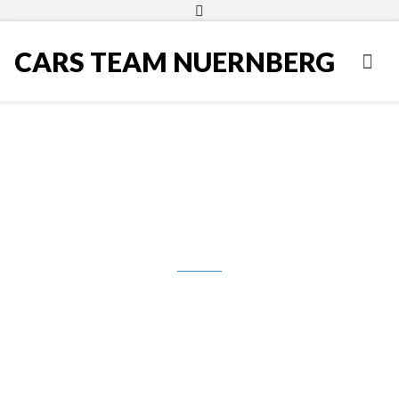
CARS TEAM NUERNBERG
Audi A4 Avant, 2.0TDI, 2013.g.,
Ambiente, 130000 km, 15.950,00
Eur **PRODANO**