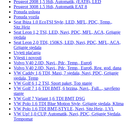
Peugeot 2008 1,5 Hdi, Automatik, (EAT8), LED
Peugeot 3008 1.5 Hdi, Automatik EAT 8
Ponuda usluga
Ponuda vozila
Seat Ibiza 1.0 EcoTSI Style, LED, MFL, PDC, Temp.,
Sitz.Heiz
Seat Leon 1,2 TSI, LED, Navi, PDC, MFL, ACA, Grijanje
sjedala
Seat Leon 2,0 TDI, 150KS, LED, Navi, PDC, MFL, ACA,
Grijanje sjedala
Uvjeti plaćanja
Vijesti i novosti
Volvo V40 2.0D, Navi., Pdc, Temp., Euro6
Volvo V40 2.0D, Navi., Pdc, Temp., Euro6, Reg. god. dana
VW Caddy 1,6 TDI, Maxi, 7 sjedala, Navi, PDC, Grijanje
sjedala, Temp
VW Golf 6 1,2 TSI, Sport paket, Top stanje
VW Golf 7 1,6 TDI BMT, 6 brzina, Navi., Full..., savršeno
stanje
VW Golf 7 Variant 1,6 TDI BMT DSG
VW Polo 1.6 TDI Blue Motion Style, Grijanje sjedala, Klima
VW Polo 1.6 TDI BMT-STYLE, Navi, Sitz.Heiz, 1.Vl.
VW Up! 1,0 CUP, Automatik, Navi, PDC, Grijanje Sjedala,
Tempomat