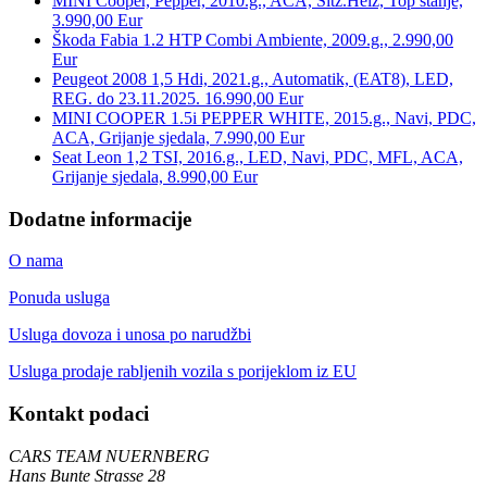
MINI Cooper, Pepper, 2010.g., ACA, Sitz.Heiz, Top stanje,
3.990,00 Eur
Škoda Fabia 1.2 HTP Combi Ambiente, 2009.g., 2.990,00
Eur
Peugeot 2008 1,5 Hdi, 2021.g., Automatik, (EAT8), LED,
REG. do 23.11.2025. 16.990,00 Eur
MINI COOPER 1.5i PEPPER WHITE, 2015.g., Navi, PDC,
ACA, Grijanje sjedala, 7.990,00 Eur
Seat Leon 1,2 TSI, 2016.g., LED, Navi, PDC, MFL, ACA,
Grijanje sjedala, 8.990,00 Eur
Dodatne informacije
O nama
Ponuda usluga
Usluga dovoza i unosa po narudžbi
Usluga prodaje rabljenih vozila s porijeklom iz EU
Kontakt podaci
CARS TEAM NUERNBERG
Hans Bunte Strasse 28