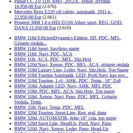
Passat CC 2,0 TDI, BMT, 2012.g., xenon, izvrstan,
16.950,00 Eur
(2.676)
Mercedes Benz E220 cdi cabrio, automatik, 2011.g.,
22.950,00 Eur
(2.661)
Peugeot 3008 1,6 e-HDi EGS6 Allure sport, REG. GOD.
DANA 11.950,00 Eur
(2.610)
BMW 116d EfficientDynamics Edition, SD, PDC, MFL,
Grijanje sjedala...
BMW 118d Sport, Savršeno stanje
BMW 118d, Navi, PDC, ACA
BMW 118i, ACA, PDC, MFL, Sitz.Heiz
BMW 120d Navi, Xenon, PDC, MFL, ACA, grijanje sjedala
BMW 318d Luxury Line, Leder, Navi, Sitz.Heiz, Top Stanje
BMW 318d Touring Automatik, LED, Profi.Navi, kao nov...
BMW 318d Touring, 1.vl., AHK, PDC, Temp., 18" Zoll
BMW 318d, Adaptiv LED, Navi, AHK, MFL,PDC
BMW 318d, PDC, MFL, ACA, Sitz.Heiz, Top stanje
BMW 318d, Xenon, Navi, Pano, PDC, MFL, Grijanje
Sjedala, Temp.
BMW 318i, Navi, Temp, PDC, MFL
BMW 320d Touring, Sport-Line, Reg. god. dana
BMW 320d, AUTOMATIK, felge 18" cola, top stanje
BMW 520d Sport Line, HeadUp, Profi. Navi, Pano
BMW 520d, Navi, Xenon, Leder, Pano, Head-Up