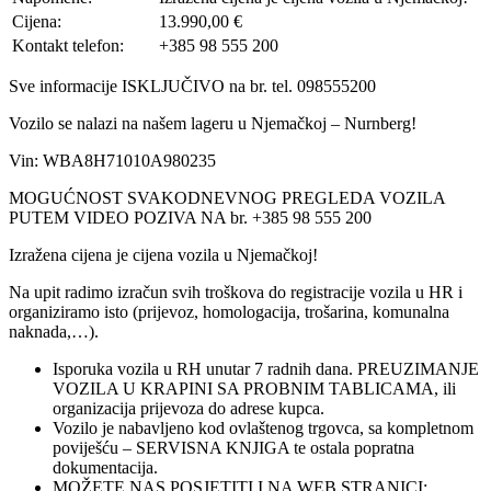
Cijena:
13.990,00 €
Kontakt telefon:
+385 98 555 200
Sve informacije ISKLJUČIVO na br. tel. 098555200
Vozilo se nalazi na našem lageru u Njemačkoj – Nurnberg!
Vin: WBA8H71010A980235
MOGUĆNOST SVAKODNEVNOG PREGLEDA VOZILA
PUTEM VIDEO POZIVA NA br. +385 98 555 200
Izražena cijena je cijena vozila u Njemačkoj!
Na upit radimo izračun svih troškova do registracije vozila u HR i
organiziramo isto (prijevoz, homologacija, trošarina, komunalna
naknada,…).
Isporuka vozila u RH unutar 7 radnih dana. PREUZIMANJE
VOZILA U KRAPINI SA PROBNIM TABLICAMA, ili
organizacija prijevoza do adrese kupca.
Vozilo je nabavljeno kod ovlaštenog trgovca, sa kompletnom
poviješću – SERVISNA KNJIGA te ostala popratna
dokumentacija.
MOŽETE NAS POSJETITI I NA WEB STRANICI: