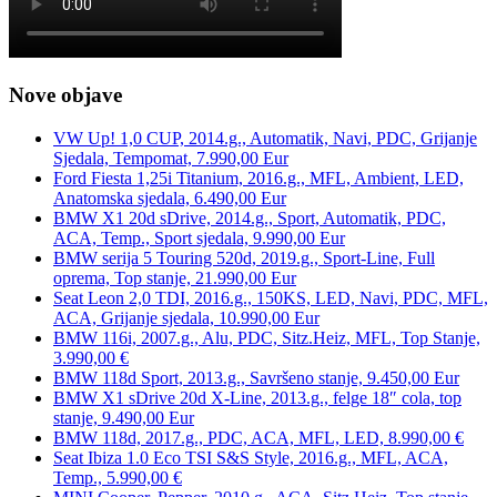
Nove objave
VW Up! 1,0 CUP, 2014.g., Automatik, Navi, PDC, Grijanje
Sjedala, Tempomat, 7.990,00 Eur
Ford Fiesta 1,25i Titanium, 2016.g., MFL, Ambient, LED,
Anatomska sjedala, 6.490,00 Eur
BMW X1 20d sDrive, 2014.g., Sport, Automatik, PDC,
ACA, Temp., Sport sjedala, 9.990,00 Eur
BMW serija 5 Touring 520d, 2019.g., Sport-Line, Full
oprema, Top stanje, 21.990,00 Eur
Seat Leon 2,0 TDI, 2016.g., 150KS, LED, Navi, PDC, MFL,
ACA, Grijanje sjedala, 10.990,00 Eur
BMW 116i, 2007.g., Alu, PDC, Sitz.Heiz, MFL, Top Stanje,
3.990,00 €
BMW 118d Sport, 2013.g., Savršeno stanje, 9.450,00 Eur
BMW X1 sDrive 20d X-Line, 2013.g., felge 18″ cola, top
stanje, 9.490,00 Eur
BMW 118d, 2017.g., PDC, ACA, MFL, LED, 8.990,00 €
Seat Ibiza 1.0 Eco TSI S&S Style, 2016.g., MFL, ACA,
Temp., 5.990,00 €