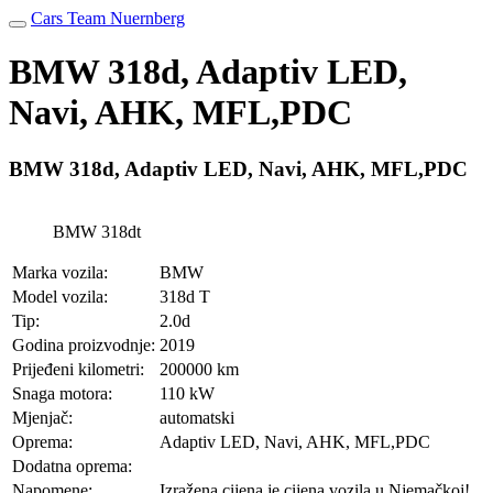
Cars Team Nuernberg
BMW 318d, Adaptiv LED,
Navi, AHK, MFL,PDC
BMW 318d, Adaptiv LED, Navi, AHK, MFL,PDC
BMW 318dt
Marka vozila:
BMW
Model vozila:
318d T
Tip:
2.0d
Godina proizvodnje:
2019
Prijeđeni kilometri:
200000 km
Snaga motora:
110 kW
Mjenjač:
automatski
Oprema:
Adaptiv LED, Navi, AHK, MFL,PDC
Dodatna oprema:
Napomene:
Izražena cijena je cijena vozila u Njemačkoj!