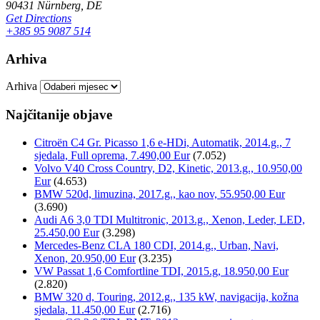
90431 Nürnberg, DE
Get Directions
+385 95 9087 514
Arhiva
Arhiva
Najčitanije objave
Citroën C4 Gr. Picasso 1,6 e-HDi, Automatik, 2014.g., 7
sjedala, Full oprema, 7.490,00 Eur
(7.052)
Volvo V40 Cross Country, D2, Kinetic, 2013.g., 10.950,00
Eur
(4.653)
BMW 520d, limuzina, 2017.g., kao nov, 55.950,00 Eur
(3.690)
Audi A6 3,0 TDI Multitronic, 2013.g., Xenon, Leder, LED,
25.450,00 Eur
(3.298)
Mercedes-Benz CLA 180 CDI, 2014.g., Urban, Navi,
Xenon, 20.950,00 Eur
(3.235)
VW Passat 1,6 Comfortline TDI, 2015.g, 18.950,00 Eur
(2.820)
BMW 320 d, Touring, 2012.g., 135 kW, navigacija, kožna
sjedala, 11.450,00 Eur
(2.716)