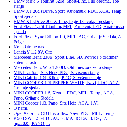
BMW serija 5 Touring 520d, Sport-Line, Full oprema, Top
stanje
BMW X1 20d sDrive, Sport, Automatik, PDC, ACA, Temp.,
Sport sjedala
BMW X1 sDrive 20d X-Line, felge 18" cola, top stanje
Ford Fiesta 1,25i Titanium, MFL, Ambient, LED, Anatomska
sjedala
Ford Fiesta Sync Edition 1.0, MFL, AC, Grijanje Sjedala, Alu
Felge
Kontaktirajte nas
Lancia Y 1,2 8V, Oro
Mercedes-Benz 230E, Sport-Line, SD, Potvrda o oldtimer
autentičnosti
Mercedes-Benz W124 200D, Oldtimer, savršeno stanje
MINI 1.2 Salt, Sitz.Heiz, PDC, Savrseno stanje
MINI Cabrio, 1.6i, Klima, PDC, Savršeno stanje
MINI COOPER 1.5i PEPPER WHITE, Navi, PDC, ACA,
Grijanje sjedala
MINI COOPER 1.6, Xenon, PDC, MFL, Temp., ACA,
Pano, Grijanje Sjedala
MINI Cooper 1.6i, Pano, Sitz.Heiz, ACA, 1.Vl.
O nama
Opel Astra 1.7 CDTI eco-flex, Navi, PDC, MFL, Temp
P 508 SW, 1.5 eHDI, AUTOMATIC EAT8, Reg. 7.
mj./2025, PANO.,...