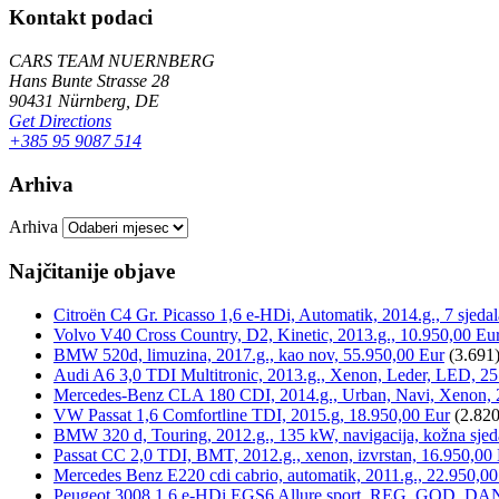
Kontakt podaci
CARS TEAM NUERNBERG
Hans Bunte Strasse 28
90431 Nürnberg, DE
Get Directions
+385 95 9087 514
Arhiva
Arhiva
Najčitanije objave
Citroën C4 Gr. Picasso 1,6 e-HDi, Automatik, 2014.g., 7 sjeda
Volvo V40 Cross Country, D2, Kinetic, 2013.g., 10.950,00 Eu
BMW 520d, limuzina, 2017.g., kao nov, 55.950,00 Eur
(3.691
Audi A6 3,0 TDI Multitronic, 2013.g., Xenon, Leder, LED, 25
Mercedes-Benz CLA 180 CDI, 2014.g., Urban, Navi, Xenon, 
VW Passat 1,6 Comfortline TDI, 2015.g, 18.950,00 Eur
(2.820
BMW 320 d, Touring, 2012.g., 135 kW, navigacija, kožna sjed
Passat CC 2,0 TDI, BMT, 2012.g., xenon, izvrstan, 16.950,00
Mercedes Benz E220 cdi cabrio, automatik, 2011.g., 22.950,00
Peugeot 3008 1,6 e-HDi EGS6 Allure sport, REG. GOD. DA