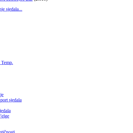
 sjedala...
, Temp.
je
ort sjedala
jedala
Felge
tičnosti