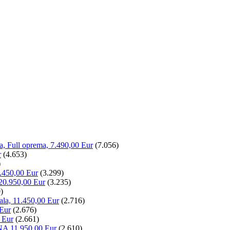
la, Full oprema, 7.490,00 Eur
(7.056)
r
(4.653)
)
.450,00 Eur
(3.299)
20.950,00 Eur
(3.235)
)
ala, 11.450,00 Eur
(2.716)
 Eur
(2.676)
 Eur
(2.661)
NA 11.950,00 Eur
(2.610)