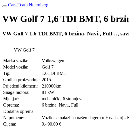
Cars Team Nuernberg
VW Golf 7 1,6 TDI BMT, 6 brzin
VW Golf 7 1,6 TDI BMT, 6 brzina, Navi., Full…, savr
VW Golf 7
Marka vozila:
Volkswagen
Model vozila:
Golf 7
Tip:
1.6TDI BMT
Godina proizvodnje:
2015.
Prijeđeni kilometri:
210000km
Snaga motora:
81 kW
Mjenjač:
mehanički, 6 stupnjeva
Oprema:
6 brzina, Navi., Full
Dodatna oprema:
Napomene:
Vozilo se nalazi na našem lageru u Hrvatskoj - 
Cijena:
9.490,00 €