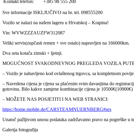
Kontakt telefon:
+385 98 555 200
Sve informacije ISKLJUČIVO na br. tel. 098555200
Vozilo se nalazi na našem lageru u Hrvatskoj – Krapina!
Vin: WVWZZZAUZFW312087
Veliki servis(zupčasti remen + sve ostalo) napravljen na 166000km.
Dva seta kotača zimski + ljetnji.
MOGUĆNOST SVAKODNEVNOG PREGLEDA VOZILA PUTEM VID
– Vozilo je nabavljeno kod ovlaštenog trgovca, sa kompletnom pov
– Navedena cijena je cijena sa plaćenim svim davanjima do registracije
gotovinu. Bilo kakve zamjene kombinacije cijena je 10500€(10900€)
– MOŽETE NAS POSJETITI I NA WEB STRANICI:
https://home.mobile.de/CARSTEAMNUERNBERG#ses
Unatoč pažljivom unosu podataka zadržavamo pravo na pogreške u te
Galerija fotografija