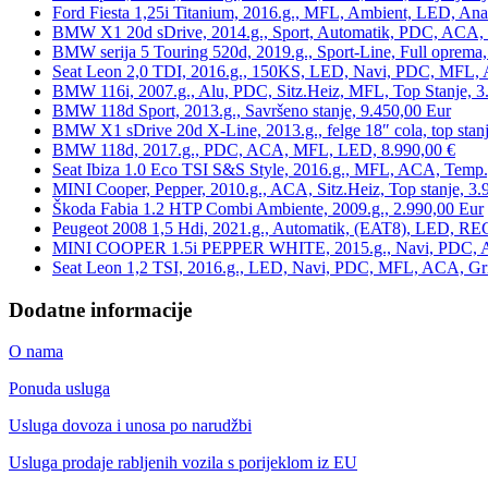
Ford Fiesta 1,25i Titanium, 2016.g., MFL, Ambient, LED, Ana
BMW X1 20d sDrive, 2014.g., Sport, Automatik, PDC, ACA, Te
BMW serija 5 Touring 520d, 2019.g., Sport-Line, Full oprema,
Seat Leon 2,0 TDI, 2016.g., 150KS, LED, Navi, PDC, MFL, A
BMW 116i, 2007.g., Alu, PDC, Sitz.Heiz, MFL, Top Stanje, 3
BMW 118d Sport, 2013.g., Savršeno stanje, 9.450,00 Eur
BMW X1 sDrive 20d X-Line, 2013.g., felge 18″ cola, top stanj
BMW 118d, 2017.g., PDC, ACA, MFL, LED, 8.990,00 €
Seat Ibiza 1.0 Eco TSI S&S Style, 2016.g., MFL, ACA, Temp.
MINI Cooper, Pepper, 2010.g., ACA, Sitz.Heiz, Top stanje, 3.
Škoda Fabia 1.2 HTP Combi Ambiente, 2009.g., 2.990,00 Eur
Peugeot 2008 1,5 Hdi, 2021.g., Automatik, (EAT8), LED, REG
MINI COOPER 1.5i PEPPER WHITE, 2015.g., Navi, PDC, ACA,
Seat Leon 1,2 TSI, 2016.g., LED, Navi, PDC, MFL, ACA, Grij
Dodatne informacije
O nama
Ponuda usluga
Usluga dovoza i unosa po narudžbi
Usluga prodaje rabljenih vozila s porijeklom iz EU