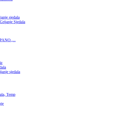
nje sjedala
ijanje Sjedala
PANO.,...
iz
dala
anje sjedala
ala, Temp
nje