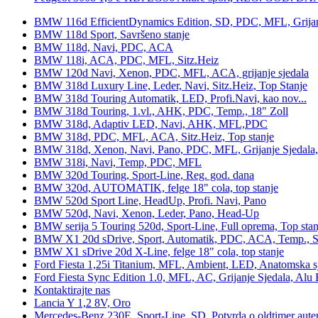
BMW 116d EfficientDynamics Edition, SD, PDC, MFL, Grijanje
BMW 118d Sport, Savršeno stanje
BMW 118d, Navi, PDC, ACA
BMW 118i, ACA, PDC, MFL, Sitz.Heiz
BMW 120d Navi, Xenon, PDC, MFL, ACA, grijanje sjedala
BMW 318d Luxury Line, Leder, Navi, Sitz.Heiz, Top Stanje
BMW 318d Touring Automatik, LED, Profi.Navi, kao nov...
BMW 318d Touring, 1.vl., AHK, PDC, Temp., 18" Zoll
BMW 318d, Adaptiv LED, Navi, AHK, MFL,PDC
BMW 318d, PDC, MFL, ACA, Sitz.Heiz, Top stanje
BMW 318d, Xenon, Navi, Pano, PDC, MFL, Grijanje Sjedala
BMW 318i, Navi, Temp, PDC, MFL
BMW 320d Touring, Sport-Line, Reg. god. dana
BMW 320d, AUTOMATIK, felge 18" cola, top stanje
BMW 520d Sport Line, HeadUp, Profi. Navi, Pano
BMW 520d, Navi, Xenon, Leder, Pano, Head-Up
BMW serija 5 Touring 520d, Sport-Line, Full oprema, Top stan
BMW X1 20d sDrive, Sport, Automatik, PDC, ACA, Temp., Sp
BMW X1 sDrive 20d X-Line, felge 18" cola, top stanje
Ford Fiesta 1,25i Titanium, MFL, Ambient, LED, Anatomska s
Ford Fiesta Sync Edition 1.0, MFL, AC, Grijanje Sjedala, Alu 
Kontaktirajte nas
Lancia Y 1,2 8V, Oro
Mercedes-Benz 230E, Sport-Line, SD, Potvrda o oldtimer auten