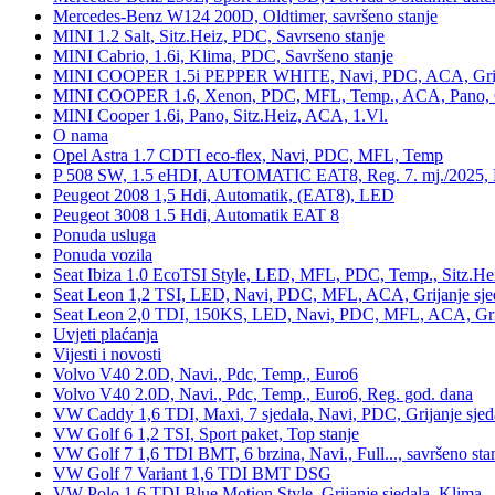
Mercedes-Benz W124 200D, Oldtimer, savršeno stanje
MINI 1.2 Salt, Sitz.Heiz, PDC, Savrseno stanje
MINI Cabrio, 1.6i, Klima, PDC, Savršeno stanje
MINI COOPER 1.5i PEPPER WHITE, Navi, PDC, ACA, Grija
MINI COOPER 1.6, Xenon, PDC, MFL, Temp., ACA, Pano, Gr
MINI Cooper 1.6i, Pano, Sitz.Heiz, ACA, 1.Vl.
O nama
Opel Astra 1.7 CDTI eco-flex, Navi, PDC, MFL, Temp
P 508 SW, 1.5 eHDI, AUTOMATIC EAT8, Reg. 7. mj./2025, 
Peugeot 2008 1,5 Hdi, Automatik, (EAT8), LED
Peugeot 3008 1.5 Hdi, Automatik EAT 8
Ponuda usluga
Ponuda vozila
Seat Ibiza 1.0 EcoTSI Style, LED, MFL, PDC, Temp., Sitz.He
Seat Leon 1,2 TSI, LED, Navi, PDC, MFL, ACA, Grijanje sje
Seat Leon 2,0 TDI, 150KS, LED, Navi, PDC, MFL, ACA, Grij
Uvjeti plaćanja
Vijesti i novosti
Volvo V40 2.0D, Navi., Pdc, Temp., Euro6
Volvo V40 2.0D, Navi., Pdc, Temp., Euro6, Reg. god. dana
VW Caddy 1,6 TDI, Maxi, 7 sjedala, Navi, PDC, Grijanje sjed
VW Golf 6 1,2 TSI, Sport paket, Top stanje
VW Golf 7 1,6 TDI BMT, 6 brzina, Navi., Full..., savršeno sta
VW Golf 7 Variant 1,6 TDI BMT DSG
VW Polo 1.6 TDI Blue Motion Style, Grijanje sjedala, Klima