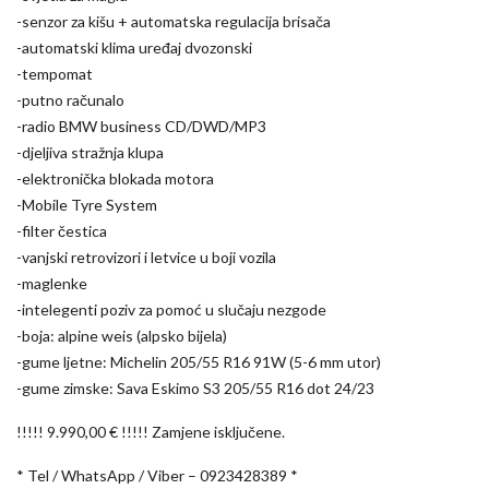
-senzor za kišu + automatska regulacija brisača
-automatski klima uređaj dvozonski
-tempomat
-putno računalo
-radio BMW business CD/DWD/MP3
-djeljiva stražnja klupa
-elektronička blokada motora
-Mobile Tyre System
-filter čestica
-vanjski retrovizori i letvice u boji vozila
-maglenke
-intelegenti poziv za pomoć u slučaju nezgode
-boja: alpine weis (alpsko bijela)
-gume ljetne: Michelin 205/55 R16 91W (5-6 mm utor)
-gume zimske: Sava Eskimo S3 205/55 R16 dot 24/23
!!!!! 9.990,00 € !!!!! Zamjene isključene.
* Tel / WhatsApp / Viber – 0923428389 *