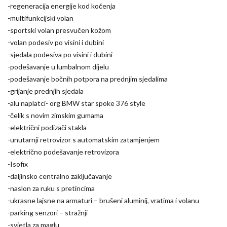
-regeneracija energije kod kočenja
-multifunkcijski volan
-sportski volan presvučen kožom
-volan podesiv po visini i dubini
-sjedala podesiva po visini i dubini
-podešavanje u lumbalnom dijelu
-podešavanje bočnih potpora na prednjim sjedalima
-grijanje prednjih sjedala
-alu naplatci- org BMW star spoke 376 style
-čelik s novim zimskim gumama
-električni podizači stakla
-unutarnji retrovizor s automatskim zatamjenjem
-električno podešavanje retrovizora
-Isofix
-daljinsko centralno zaključavanje
-naslon za ruku s pretincima
-ukrasne lajsne na armaturi – brušeni aluminij, vratima i volanu
-parking senzori – stražnji
-svjetla za maglu