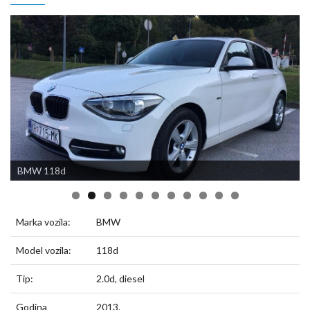
BMW 118d
BMW 118d
BMW 118d
BMW 118d
BMW 118d
BMW 118d
BMW 118d
BMW 118d
BMW 118d
BMW 118d
BMW 118d
Marka vozila:
BMW
Model vozila:
118d
Tip:
2.0d, diesel
Godina
2013.