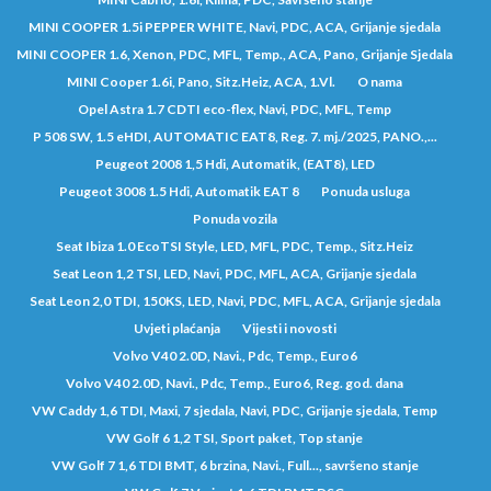
MINI COOPER 1.5i PEPPER WHITE, Navi, PDC, ACA, Grijanje sjedala
MINI COOPER 1.6, Xenon, PDC, MFL, Temp., ACA, Pano, Grijanje Sjedala
MINI Cooper 1.6i, Pano, Sitz.Heiz, ACA, 1.Vl.
O nama
Opel Astra 1.7 CDTI eco-flex, Navi, PDC, MFL, Temp
P 508 SW, 1.5 eHDI, AUTOMATIC EAT8, Reg. 7. mj./2025, PANO.,...
Peugeot 2008 1,5 Hdi, Automatik, (EAT8), LED
Peugeot 3008 1.5 Hdi, Automatik EAT 8
Ponuda usluga
Ponuda vozila
Seat Ibiza 1.0 EcoTSI Style, LED, MFL, PDC, Temp., Sitz.Heiz
Seat Leon 1,2 TSI, LED, Navi, PDC, MFL, ACA, Grijanje sjedala
Seat Leon 2,0 TDI, 150KS, LED, Navi, PDC, MFL, ACA, Grijanje sjedala
Uvjeti plaćanja
Vijesti i novosti
Volvo V40 2.0D, Navi., Pdc, Temp., Euro6
Volvo V40 2.0D, Navi., Pdc, Temp., Euro6, Reg. god. dana
VW Caddy 1,6 TDI, Maxi, 7 sjedala, Navi, PDC, Grijanje sjedala, Temp
VW Golf 6 1,2 TSI, Sport paket, Top stanje
VW Golf 7 1,6 TDI BMT, 6 brzina, Navi., Full..., savršeno stanje