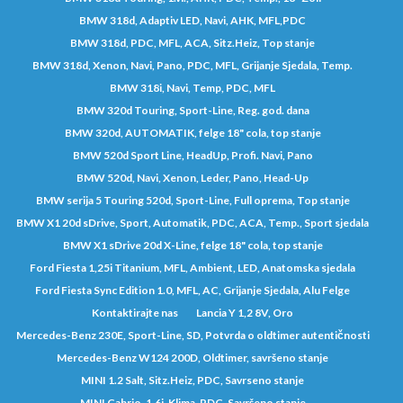
BMW 318d, Adaptiv LED, Navi, AHK, MFL,PDC
BMW 318d, PDC, MFL, ACA, Sitz.Heiz, Top stanje
BMW 318d, Xenon, Navi, Pano, PDC, MFL, Grijanje Sjedala, Temp.
BMW 318i, Navi, Temp, PDC, MFL
BMW 320d Touring, Sport-Line, Reg. god. dana
BMW 320d, AUTOMATIK, felge 18" cola, top stanje
BMW 520d Sport Line, HeadUp, Profi. Navi, Pano
BMW 520d, Navi, Xenon, Leder, Pano, Head-Up
BMW serija 5 Touring 520d, Sport-Line, Full oprema, Top stanje
BMW X1 20d sDrive, Sport, Automatik, PDC, ACA, Temp., Sport sjedala
BMW X1 sDrive 20d X-Line, felge 18" cola, top stanje
Ford Fiesta 1,25i Titanium, MFL, Ambient, LED, Anatomska sjedala
Ford Fiesta Sync Edition 1.0, MFL, AC, Grijanje Sjedala, Alu Felge
Kontaktirajte nas
Lancia Y 1,2 8V, Oro
Mercedes-Benz 230E, Sport-Line, SD, Potvrda o oldtimer autentičnosti
Mercedes-Benz W124 200D, Oldtimer, savršeno stanje
MINI 1.2 Salt, Sitz.Heiz, PDC, Savrseno stanje
MINI Cabrio, 1.6i, Klima, PDC, Savršeno stanje