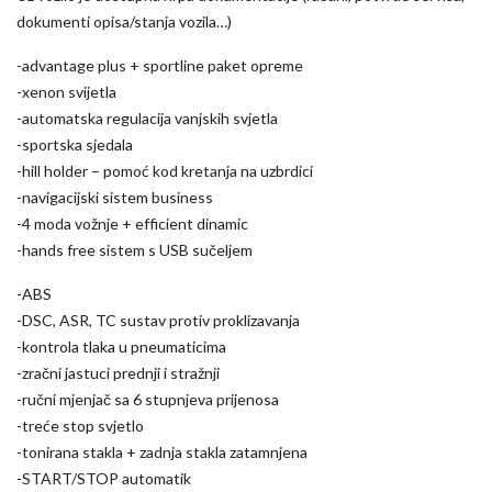
dokumenti opisa/stanja vozila…)
-advantage plus + sportline paket opreme
-xenon svijetla
-automatska regulacija vanjskih svjetla
-sportska sjedala
-hill holder – pomoć kod kretanja na uzbrdici
-navigacijski sistem business
-4 moda vožnje + efficient dinamic
-hands free sistem s USB sučeljem
-ABS
-DSC, ASR, TC sustav protiv proklizavanja
-kontrola tlaka u pneumaticima
-zračni jastuci prednji i stražnji
-ručni mjenjač sa 6 stupnjeva prijenosa
-treće stop svjetlo
-tonirana stakla + zadnja stakla zatamnjena
-START/STOP automatik