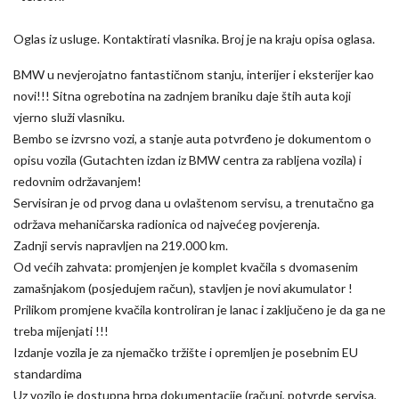
Oglas iz usluge. Kontaktirati vlasnika. Broj je na kraju opisa oglasa.
BMW u nevjerojatno fantastičnom stanju, interijer i eksterijer kao
novi!!! Sitna ogrebotina na zadnjem braniku daje štih auta koji
vjerno služi vlasniku.
Bembo se izvrsno vozi, a stanje auta potvrđeno je dokumentom o
opisu vozila (Gutachten izdan iz BMW centra za rabljena vozila) i
redovnim održavanjem!
Servisiran je od prvog dana u ovlaštenom servisu, a trenutačno ga
održava mehaničarska radionica od najvećeg povjerenja.
Zadnji servis napravljen na 219.000 km.
Od većih zahvata: promjenjen je komplet kvačila s dvomasenim
zamašnjakom (posjedujem račun), stavljen je novi akumulator !
Prilikom promjene kvačila kontroliran je lanac i zaključeno je da ga ne
treba mijenjati !!!
Izdanje vozila je za njemačko tržište i opremljen je posebnim EU
standardima
Uz vozilo je dostupna hrpa dokumentacije (računi, potvrde servisa,