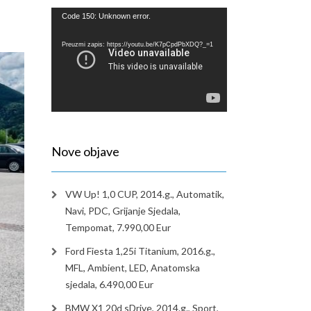
Reproduktor
Code 150: Unknown error.
videozapisa
Preuzmi zapis: https://youtu.be/K7pCpdPbXDQ?_=1
Nove objave
VW Up! 1,0 CUP, 2014.g., Automatik,
Navi, PDC, Grijanje Sjedala,
Tempomat, 7.990,00 Eur
Ford Fiesta 1,25i Titanium, 2016.g.,
MFL, Ambient, LED, Anatomska
sjedala, 6.490,00 Eur
BMW X1 20d sDrive, 2014.g., Sport,