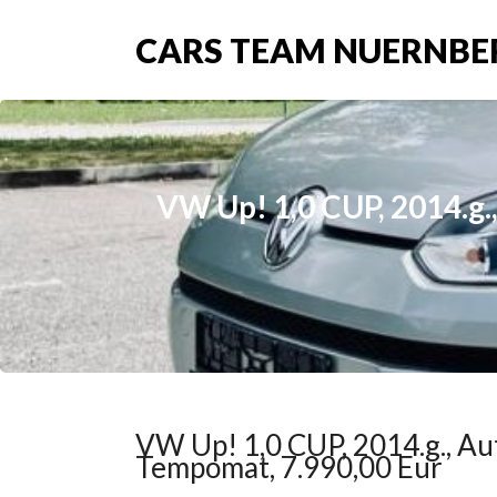
CARS TEAM NUERNBE
VW Up! 1,0 CUP, 2014.g.,
VW Up! 1,0 CUP, 2014.g., Aut
Tempomat, 7.990,00 Eur