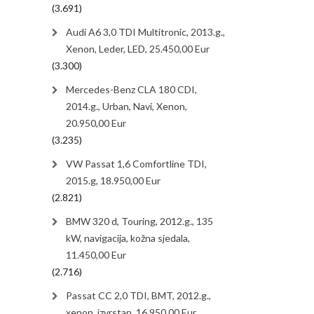
(3.691)
Audi A6 3,0 TDI Multitronic, 2013.g.,
Xenon, Leder, LED, 25.450,00 Eur
(3.300)
Mercedes-Benz CLA 180 CDI,
2014.g., Urban, Navi, Xenon,
20.950,00 Eur
(3.235)
VW Passat 1,6 Comfortline TDI,
2015.g, 18.950,00 Eur
(2.821)
BMW 320 d, Touring, 2012.g., 135
kW, navigacija, kožna sjedala,
11.450,00 Eur
(2.716)
Passat CC 2,0 TDI, BMT, 2012.g.,
xenon, izvrstan, 16.950,00 Eur