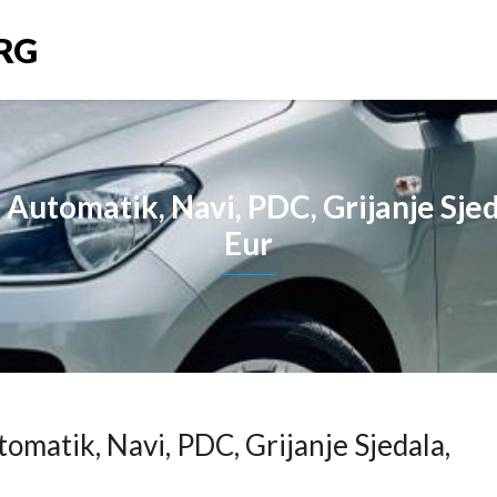
RG
 Automatik, Navi, PDC, Grijanje Sj
Eur
omatik, Navi, PDC, Grijanje Sjedala,