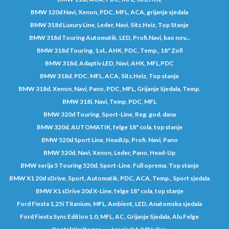
BMW 120d Navi, Xenon, PDC, MFL, ACA, grijanje sjedala
BMW 318d Luxury Line, Leder, Navi, Sitz.Heiz, Top Stanje
BMW 318d Touring Automatik, LED, Profi.Navi, kao nov...
BMW 318d Touring, 1.vl., AHK, PDC, Temp., 18" Zoll
BMW 318d, Adaptiv LED, Navi, AHK, MFL,PDC
BMW 318d, PDC, MFL, ACA, Sitz.Heiz, Top stanje
BMW 318d, Xenon, Navi, Pano, PDC, MFL, Grijanje Sjedala, Temp.
BMW 318i, Navi, Temp, PDC, MFL
BMW 320d Touring, Sport-Line, Reg. god. dana
BMW 320d, AUTOMATIK, felge 18" cola, top stanje
BMW 520d Sport Line, HeadUp, Profi. Navi, Pano
BMW 520d, Navi, Xenon, Leder, Pano, Head-Up
BMW serija 5 Touring 520d, Sport-Line, Full oprema, Top stanje
BMW X1 20d sDrive, Sport, Automatik, PDC, ACA, Temp., Sport sjedala
BMW X1 sDrive 20d X-Line, felge 18" cola, top stanje
Ford Fiesta 1,25i Titanium, MFL, Ambient, LED, Anatomska sjedala
Ford Fiesta Sync Edition 1.0, MFL, AC, Grijanje Sjedala, Alu Felge