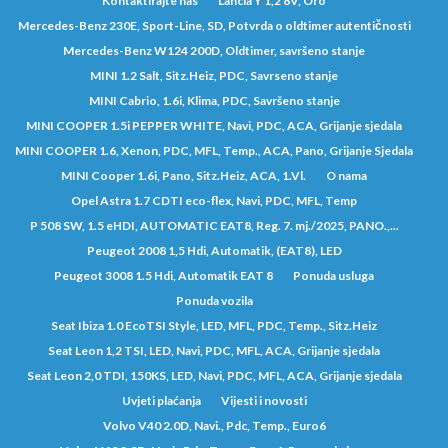
Kontaktirajte nas
Lancia Y 1,2 8V, Oro
Mercedes-Benz 230E, Sport-Line, SD, Potvrda o oldtimer autentičnosti
Mercedes-Benz W124 200D, Oldtimer, savršeno stanje
MINI 1.2 Salt, Sitz.Heiz, PDC, Savrseno stanje
MINI Cabrio, 1.6i, Klima, PDC, Savršeno stanje
MINI COOPER 1.5i PEPPER WHITE, Navi, PDC, ACA, Grijanje sjedala
MINI COOPER 1.6, Xenon, PDC, MFL, Temp., ACA, Pano, Grijanje Sjedala
MINI Cooper 1.6i, Pano, Sitz.Heiz, ACA, 1.Vl.
O nama
Opel Astra 1.7 CDTI eco-flex, Navi, PDC, MFL, Temp
P 508 SW, 1.5 eHDI, AUTOMATIC EAT8, Reg. 7. mj./2025, PANO.,...
Peugeot 2008 1,5 Hdi, Automatik, (EAT8), LED
Peugeot 3008 1.5 Hdi, Automatik EAT 8
Ponuda usluga
Ponuda vozila
Seat Ibiza 1.0 EcoTSI Style, LED, MFL, PDC, Temp., Sitz.Heiz
Seat Leon 1,2 TSI, LED, Navi, PDC, MFL, ACA, Grijanje sjedala
Seat Leon 2,0 TDI, 150KS, LED, Navi, PDC, MFL, ACA, Grijanje sjedala
Uvjeti plaćanja
Vijesti i novosti
Volvo V40 2.0D, Navi., Pdc, Temp., Euro6