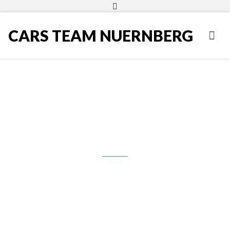
CARS TEAM NUERNBERG
Audi A1 Sportback, 5 vrata, 1.6
TDI, 12.900,00 Eur,
**PRODANO**