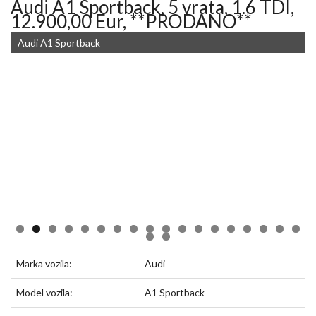
Audi A1 Sportback, 5 vrata, 1.6 TDI,
12.900,00 Eur, **PRODANO**
Audi A1 Sportback
Audi A1 Sportback
Marka vozila:
Audi
Model vozila:
A1 Sportback