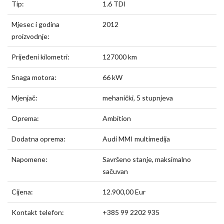
Tip:
1.6 TDI
Mjesec i godina
2012
proizvodnje:
Prijeđeni kilometri:
127000 km
Snaga motora:
66 kW
Mjenjač:
mehanički, 5 stupnjeva
Oprema:
Ambition
Dodatna oprema:
Audi MMI multimedija
Napomene:
Savršeno stanje, maksimalno
sačuvan
Cijena:
12.900,00 Eur
Kontakt telefon:
+385 99 2202 935