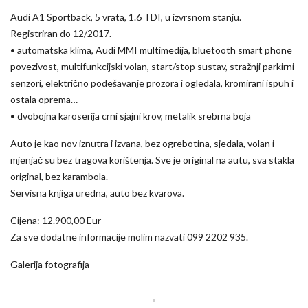
Audi A1 Sportback, 5 vrata, 1.6 TDI, u izvrsnom stanju.
Registriran do 12/2017.
• automatska klima, Audi MMI multimedija, bluetooth smart phone
povezivost, multifunkcijski volan, start/stop sustav, stražnji parkirni
senzori, električno podešavanje prozora i ogledala, kromirani ispuh i
ostala oprema…
• dvobojna karoserija crni sjajni krov, metalik srebrna boja
Auto je kao nov iznutra i izvana, bez ogrebotina, sjedala, volan i
mjenjač su bez tragova korištenja. Sve je original na autu, sva stakla
original, bez karambola.
Servisna knjiga uredna, auto bez kvarova.
Cijena: 12.900,00 Eur
Za sve dodatne informacije molim nazvati 099 2202 935.
Galerija fotografija