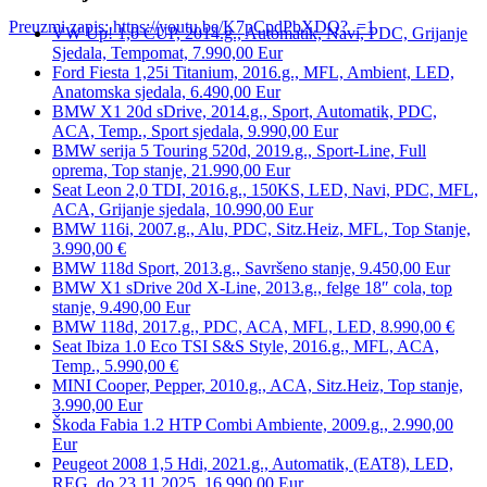
Preuzmi zapis: https://youtu.be/K7pCpdPbXDQ?_=1
VW Up! 1,0 CUP, 2014.g., Automatik, Navi, PDC, Grijanje
Sjedala, Tempomat, 7.990,00 Eur
Ford Fiesta 1,25i Titanium, 2016.g., MFL, Ambient, LED,
00:00
Anatomska sjedala, 6.490,00 Eur
BMW X1 20d sDrive, 2014.g., Sport, Automatik, PDC,
ACA, Temp., Sport sjedala, 9.990,00 Eur
BMW serija 5 Touring 520d, 2019.g., Sport-Line, Full
oprema, Top stanje, 21.990,00 Eur
Seat Leon 2,0 TDI, 2016.g., 150KS, LED, Navi, PDC, MFL,
ACA, Grijanje sjedala, 10.990,00 Eur
BMW 116i, 2007.g., Alu, PDC, Sitz.Heiz, MFL, Top Stanje,
3.990,00 €
BMW 118d Sport, 2013.g., Savršeno stanje, 9.450,00 Eur
BMW X1 sDrive 20d X-Line, 2013.g., felge 18″ cola, top
stanje, 9.490,00 Eur
BMW 118d, 2017.g., PDC, ACA, MFL, LED, 8.990,00 €
Seat Ibiza 1.0 Eco TSI S&S Style, 2016.g., MFL, ACA,
Temp., 5.990,00 €
MINI Cooper, Pepper, 2010.g., ACA, Sitz.Heiz, Top stanje,
3.990,00 Eur
Škoda Fabia 1.2 HTP Combi Ambiente, 2009.g., 2.990,00
Eur
Peugeot 2008 1,5 Hdi, 2021.g., Automatik, (EAT8), LED,
REG. do 23.11.2025. 16.990,00 Eur