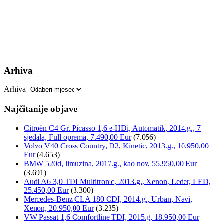
Arhiva
Arhiva
Najčitanije objave
Citroën C4 Gr. Picasso 1,6 e-HDi, Automatik, 2014.g., 7
sjedala, Full oprema, 7.490,00 Eur
(7.056)
Volvo V40 Cross Country, D2, Kinetic, 2013.g., 10.950,00
Eur
(4.653)
BMW 520d, limuzina, 2017.g., kao nov, 55.950,00 Eur
(3.691)
Audi A6 3,0 TDI Multitronic, 2013.g., Xenon, Leder, LED,
25.450,00 Eur
(3.300)
Mercedes-Benz CLA 180 CDI, 2014.g., Urban, Navi,
Xenon, 20.950,00 Eur
(3.235)
VW Passat 1,6 Comfortline TDI, 2015.g, 18.950,00 Eur