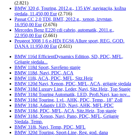
(2.821)
BMW 320 d, Touring, 2012.g., 135 kW, navigacija, kožna
sjedala, 11.450,00 Eur
(2.716)
Passat CC 2,0 TDI, BMT, 2012.g., xenon, izvrstan,
16.950,00 Eur
(2.676)
Mercedes Benz E220 cdi cabrio, automatik, 2011.g.,
22.950,00 Eur
(2.661)
Peugeot 3008 1,6 e-HDi EGS6 Allure sport, REG. GOD.
DANA 11.950,00 Eur
(2.611)
BMW 116d EfficientDynamics Edition, SD, PDC, MFL,
Grijanje sjedala...
BMW 118d Sport, Savršeno stanje
BMW 118d, Navi, PDC, ACA
BMW 118i, ACA, PDC, MFL, Sitz.Heiz
BMW 120d Navi, Xenon, PDC, MFL, ACA, grijanje sjedala
BMW 318d Luxury Line, Leder, Navi, Sitz.Heiz, Top Stanje
BMW 318d Touring Automatik, LED, Profi.Navi, kao nov...
BMW 318d Touring, 1.vl., AHK, PDC, Temp., 18" Zoll
BMW 318d, Adaptiv LED, Navi, AHK, MFL,PDC
BMW 318d, PDC, MFL, ACA, Sitz.Heiz, Top stanje
BMW 318d, Xenon, Navi, Pano, PDC, MFL, Grijanje
Sjedala, Temp.
BMW 318i, Navi, Temp, PDC, MFL
BMW 320d Touring, Sport-Line, Reg. god. dana