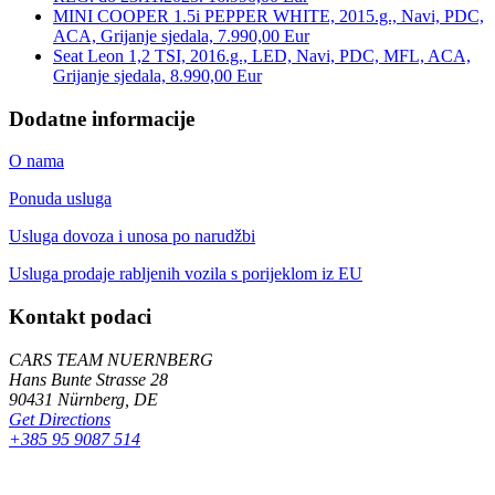
MINI COOPER 1.5i PEPPER WHITE, 2015.g., Navi, PDC,
ACA, Grijanje sjedala, 7.990,00 Eur
Seat Leon 1,2 TSI, 2016.g., LED, Navi, PDC, MFL, ACA,
Grijanje sjedala, 8.990,00 Eur
Dodatne informacije
O nama
Ponuda usluga
Usluga dovoza i unosa po narudžbi
Usluga prodaje rabljenih vozila s porijeklom iz EU
Kontakt podaci
CARS TEAM NUERNBERG
Hans Bunte Strasse 28
90431 Nürnberg, DE
Get Directions
+385 95 9087 514