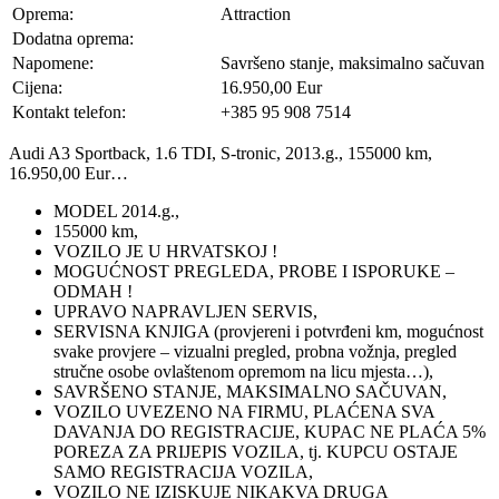
Oprema:
Attraction
Dodatna oprema:
Napomene:
Savršeno stanje, maksimalno sačuvan
Cijena:
16.950,00 Eur
Kontakt telefon:
+385 95 908 7514
Audi A3 Sportback, 1.6 TDI, S-tronic, 2013.g., 155000 km,
16.950,00 Eur…
MODEL 2014.g.,
155000 km,
VOZILO JE U HRVATSKOJ !
MOGUĆNOST PREGLEDA, PROBE I ISPORUKE –
ODMAH !
UPRAVO NAPRAVLJEN SERVIS,
SERVISNA KNJIGA (provjereni i potvrđeni km, mogućnost
svake provjere – vizualni pregled, probna vožnja, pregled
stručne osobe ovlaštenom opremom na licu mjesta…),
SAVRŠENO STANJE, MAKSIMALNO SAČUVAN,
VOZILO UVEZENO NA FIRMU, PLAĆENA SVA
DAVANJA DO REGISTRACIJE, KUPAC NE PLAĆA 5%
POREZA ZA PRIJEPIS VOZILA, tj. KUPCU OSTAJE
SAMO REGISTRACIJA VOZILA,
VOZILO NE IZISKUJE NIKAKVA DRUGA