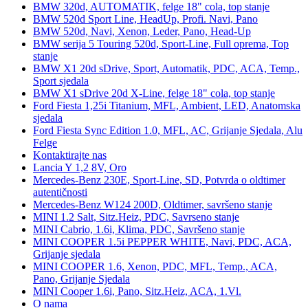
BMW 320d, AUTOMATIK, felge 18" cola, top stanje
BMW 520d Sport Line, HeadUp, Profi. Navi, Pano
BMW 520d, Navi, Xenon, Leder, Pano, Head-Up
BMW serija 5 Touring 520d, Sport-Line, Full oprema, Top
stanje
BMW X1 20d sDrive, Sport, Automatik, PDC, ACA, Temp.,
Sport sjedala
BMW X1 sDrive 20d X-Line, felge 18" cola, top stanje
Ford Fiesta 1,25i Titanium, MFL, Ambient, LED, Anatomska
sjedala
Ford Fiesta Sync Edition 1.0, MFL, AC, Grijanje Sjedala, Alu
Felge
Kontaktirajte nas
Lancia Y 1,2 8V, Oro
Mercedes-Benz 230E, Sport-Line, SD, Potvrda o oldtimer
autentičnosti
Mercedes-Benz W124 200D, Oldtimer, savršeno stanje
MINI 1.2 Salt, Sitz.Heiz, PDC, Savrseno stanje
MINI Cabrio, 1.6i, Klima, PDC, Savršeno stanje
MINI COOPER 1.5i PEPPER WHITE, Navi, PDC, ACA,
Grijanje sjedala
MINI COOPER 1.6, Xenon, PDC, MFL, Temp., ACA,
Pano, Grijanje Sjedala
MINI Cooper 1.6i, Pano, Sitz.Heiz, ACA, 1.Vl.
O nama