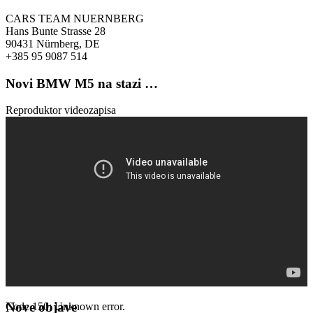
CARS TEAM NUERNBERG
Hans Bunte Strasse 28
90431 Nürnberg, DE
+385 95 9087 514
Novi BMW M5 na stazi …
Reproduktor videozapisa
Nove objave
Code 150: Unknown error.