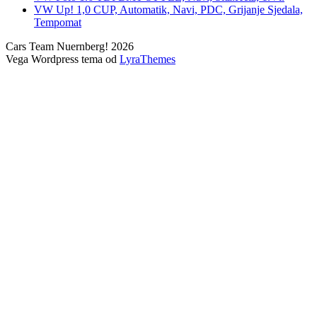
VW Up! 1,0 CUP, Automatik, Navi, PDC, Grijanje Sjedala,
Tempomat
Cars Team Nuernberg! 2026
Vega Wordpress tema od
LyraThemes