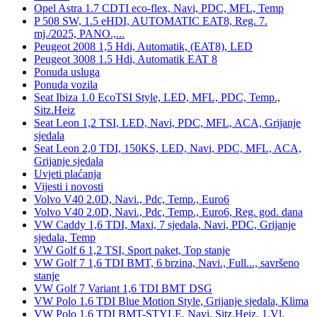
Opel Astra 1.7 CDTI eco-flex, Navi, PDC, MFL, Temp
P 508 SW, 1.5 eHDI, AUTOMATIC EAT8, Reg. 7.
mj./2025, PANO.,...
Peugeot 2008 1,5 Hdi, Automatik, (EAT8), LED
Peugeot 3008 1.5 Hdi, Automatik EAT 8
Ponuda usluga
Ponuda vozila
Seat Ibiza 1.0 EcoTSI Style, LED, MFL, PDC, Temp.,
Sitz.Heiz
Seat Leon 1,2 TSI, LED, Navi, PDC, MFL, ACA, Grijanje
sjedala
Seat Leon 2,0 TDI, 150KS, LED, Navi, PDC, MFL, ACA,
Grijanje sjedala
Uvjeti plaćanja
Vijesti i novosti
Volvo V40 2.0D, Navi., Pdc, Temp., Euro6
Volvo V40 2.0D, Navi., Pdc, Temp., Euro6, Reg. god. dana
VW Caddy 1,6 TDI, Maxi, 7 sjedala, Navi, PDC, Grijanje
sjedala, Temp
VW Golf 6 1,2 TSI, Sport paket, Top stanje
VW Golf 7 1,6 TDI BMT, 6 brzina, Navi., Full..., savršeno
stanje
VW Golf 7 Variant 1,6 TDI BMT DSG
VW Polo 1.6 TDI Blue Motion Style, Grijanje sjedala, Klima
VW Polo 1.6 TDI BMT-STYLE, Navi, Sitz.Heiz, 1.Vl.