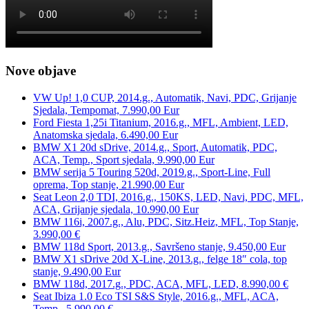
Nove objave
VW Up! 1,0 CUP, 2014.g., Automatik, Navi, PDC, Grijanje
Sjedala, Tempomat, 7.990,00 Eur
Ford Fiesta 1,25i Titanium, 2016.g., MFL, Ambient, LED,
Anatomska sjedala, 6.490,00 Eur
BMW X1 20d sDrive, 2014.g., Sport, Automatik, PDC,
ACA, Temp., Sport sjedala, 9.990,00 Eur
BMW serija 5 Touring 520d, 2019.g., Sport-Line, Full
oprema, Top stanje, 21.990,00 Eur
Seat Leon 2,0 TDI, 2016.g., 150KS, LED, Navi, PDC, MFL,
ACA, Grijanje sjedala, 10.990,00 Eur
BMW 116i, 2007.g., Alu, PDC, Sitz.Heiz, MFL, Top Stanje,
3.990,00 €
BMW 118d Sport, 2013.g., Savršeno stanje, 9.450,00 Eur
BMW X1 sDrive 20d X-Line, 2013.g., felge 18″ cola, top
stanje, 9.490,00 Eur
BMW 118d, 2017.g., PDC, ACA, MFL, LED, 8.990,00 €
Seat Ibiza 1.0 Eco TSI S&S Style, 2016.g., MFL, ACA,
Temp., 5.990,00 €