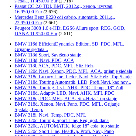
sjedala, 11.450,00 Eur
(2.716)
Passat CC 2,0 TDI, BMT, 2012.g., xenon, izvrstan,
16.950,00 Eur
(2.676)
Mercedes Benz E220 cdi cabrio, automatik, 2011.g.,
22.950,00 Eur
(2.661)
Peugeot 3008 1,6 e-HDi EGS6 Allure sport, REG. GOD.
DANA 11.950,00 Eur
(2.611)
BMW 116d EfficientDynamics Edition, SD, PDC, MFL,
Grijanje sjedala...
BMW 118d Sport, Savršeno stanje
BMW 118d, Navi, PDC, ACA
BMW 118i, ACA, PDC, MFL, Sitz.Heiz
BMW 120d Navi, Xenon, PDC, MFL, ACA, grijanje sjedala
BMW 318d Luxury Line, Leder, Navi, Sitz.Heiz, Top Stanje
BMW 318d Touring Automatik, LED, Profi.Navi, kao nov...
BMW 318d Touring, 1.vl., AHK, PDC, Temp., 18" Zoll
BMW 318d, Adaptiv LED, Navi, AHK, MFL,PDC
BMW 318d, PDC, MFL, ACA, Sitz.Heiz, Top stanje
BMW 318d, Xenon, Navi, Pano, PDC, MFL, Grijanje
Sjedala, Temp.
BMW 318i, Navi, Temp, PDC, MFL
BMW 320d Touring, Sport-Line, Reg. god. dana
BMW 320d, AUTOMATIK, felge 18" cola, top stanje
BMW 520d Sport Line, HeadUp, Profi. Navi, Pano