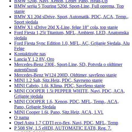
BMW 520d, Navi, Xenon, Leder, Pano, Head-Up
BMW serija 5 Touring 520d, Sport-Line, Full oprema, Top
stanje
BMW X1 20d sDrive, Sport, Automatik, PDC, ACA, Temp.,
Sport sjedala
BMW X1 sDrive 20d X-Line, felge 18" cola, top stanje
Ford Fiesta 1,25i Titanium, MFL, Ambient, LED, Anatomska
sjedala
Ford Fiesta Sync Edition 1.0, MFL, AC, Grijanje Sjedala, Alu
Felge
Kontaktirajte nas
Lancia Y 1,2 8V, Oro
Mercedes-Benz 230E, Sport-Line, SD, Potvrda o oldtimer
autentičnosti
Mercedes-Benz W124 200D, Oldtimer, savršeno stanje
MINI 1.2 Salt, Sitz.Heiz, PDC, Savrseno stanje
MINI Cabrio, 1.6i, Klima, PDC, Savršeno stanje
MINI COOPER 1.5i PEPPER WHITE, Navi, PDC, ACA,
Grijanje sjedala
MINI COOPER 1.6, Xenon, PDC, MFL, Temp., ACA,
Pano, Grijanje Sjedala
MINI Cooper 1.6i, Pano, Sitz.Heiz, ACA, 1.Vl.
O nama
Opel Astra 1.7 CDTI eco-flex, Navi, PDC, MFL, Temp
P 508 SW, 1.5 eHDI, AUTOMATIC EAT8, Reg. 7.