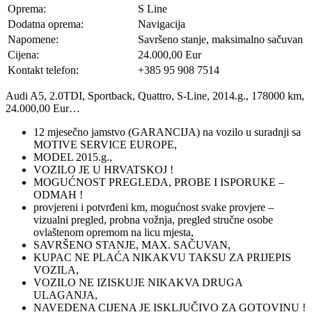
Oprema:
S Line
Dodatna oprema:
Navigacija
Napomene:
Savršeno stanje, maksimalno sačuvan
Cijena:
24.000,00 Eur
Kontakt telefon:
+385 95 908 7514
Audi A5, 2.0TDI, Sportback, Quattro, S-Line, 2014.g., 178000 km,
24.000,00 Eur…
12 mjesečno jamstvo (GARANCIJA) na vozilo u suradnji sa
MOTIVE SERVICE EUROPE,
MODEL 2015.g.,
VOZILO JE U HRVATSKOJ !
MOGUĆNOST PREGLEDA, PROBE I ISPORUKE –
ODMAH !
provjereni i potvrđeni km, mogućnost svake provjere –
vizualni pregled, probna vožnja, pregled stručne osobe
ovlaštenom opremom na licu mjesta,
SAVRŠENO STANJE, MAX. SAČUVAN,
KUPAC NE PLAĆA NIKAKVU TAKSU ZA PRIJEPIS
VOZILA,
VOZILO NE IZISKUJE NIKAKVA DRUGA
ULAGANJA,
NAVEDENA CIJENA JE ISKLJUČIVO ZA GOTOVINU !