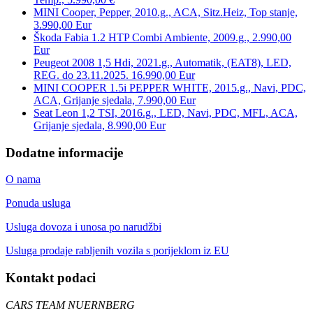
MINI Cooper, Pepper, 2010.g., ACA, Sitz.Heiz, Top stanje,
3.990,00 Eur
Škoda Fabia 1.2 HTP Combi Ambiente, 2009.g., 2.990,00
Eur
Peugeot 2008 1,5 Hdi, 2021.g., Automatik, (EAT8), LED,
REG. do 23.11.2025. 16.990,00 Eur
MINI COOPER 1.5i PEPPER WHITE, 2015.g., Navi, PDC,
ACA, Grijanje sjedala, 7.990,00 Eur
Seat Leon 1,2 TSI, 2016.g., LED, Navi, PDC, MFL, ACA,
Grijanje sjedala, 8.990,00 Eur
Dodatne informacije
O nama
Ponuda usluga
Usluga dovoza i unosa po narudžbi
Usluga prodaje rabljenih vozila s porijeklom iz EU
Kontakt podaci
CARS TEAM NUERNBERG