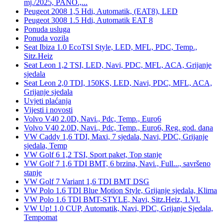
mj./2025, PANO.,...
Peugeot 2008 1,5 Hdi, Automatik, (EAT8), LED
Peugeot 3008 1.5 Hdi, Automatik EAT 8
Ponuda usluga
Ponuda vozila
Seat Ibiza 1.0 EcoTSI Style, LED, MFL, PDC, Temp.,
Sitz.Heiz
Seat Leon 1,2 TSI, LED, Navi, PDC, MFL, ACA, Grijanje
sjedala
Seat Leon 2,0 TDI, 150KS, LED, Navi, PDC, MFL, ACA,
Grijanje sjedala
Uvjeti plaćanja
Vijesti i novosti
Volvo V40 2.0D, Navi., Pdc, Temp., Euro6
Volvo V40 2.0D, Navi., Pdc, Temp., Euro6, Reg. god. dana
VW Caddy 1,6 TDI, Maxi, 7 sjedala, Navi, PDC, Grijanje
sjedala, Temp
VW Golf 6 1,2 TSI, Sport paket, Top stanje
VW Golf 7 1,6 TDI BMT, 6 brzina, Navi., Full..., savršeno
stanje
VW Golf 7 Variant 1,6 TDI BMT DSG
VW Polo 1.6 TDI Blue Motion Style, Grijanje sjedala, Klima
VW Polo 1.6 TDI BMT-STYLE, Navi, Sitz.Heiz, 1.Vl.
VW Up! 1,0 CUP, Automatik, Navi, PDC, Grijanje Sjedala,
Tempomat