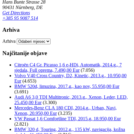
Hans Bunte Strasse 28
90431 Nürnberg, DE
Get Directions
+385 95 9087 514
Arhiva
Arhiva
Najčitanije objave
Citroën C4 Gr. Picasso 1,6 e-HDi, Automatik, 2014.g., 7
sjedala, Full oprema, 7.490,00 Eur
(7.056)
Volvo V40 Cross Country, D2, Kinetic, 2013.g., 10.950,00
Eur
(4.653)
BMW 520d, limuzina, 2017.g., kao nov, 55.950,00 Eur
(3.691)
Audi A6 3,0 TDI Multitronic, 2013.g., Xenon, Leder, LED,
25.450,00 Eur
(3.300)
Mercedes-Benz CLA 180 CDI, 2014.g., Urban, Navi,
Xenon, 20.950,00 Eur
(3.235)
VW Passat 1,6 Comfortline TDI, 2015.g, 18.950,00 Eur
(2.821)
BMW 320 d, Touring, 2012.g., 135 kW, navigacija, kožna