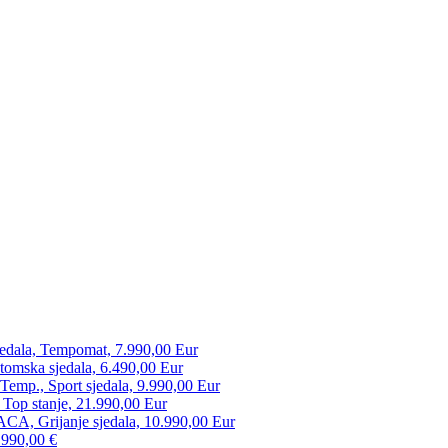
edala, Tempomat, 7.990,00 Eur
tomska sjedala, 6.490,00 Eur
mp., Sport sjedala, 9.990,00 Eur
 Top stanje, 21.990,00 Eur
CA, Grijanje sjedala, 10.990,00 Eur
.990,00 €