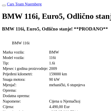
Cars Team Nuernberg
BMW 116i, Euro5, Odlično st
BMW 116i, Euro5, Odlično stanje! **PRODANO**
BMW 116i
Marka vozila:
BMW
Model vozila:
116i
Tip:
1.6i
Mjesec i godina proizvodnje:
2009
Prijeđeni kilometri:
159000 km
Snaga motora:
90 kW
Mjenjač:
mehanički, 6 stupnjeva
Oprema:
Dodatna oprema:
Napomene:
Cijena u Njemačkoj
Cijena:
4.490,00 Eur