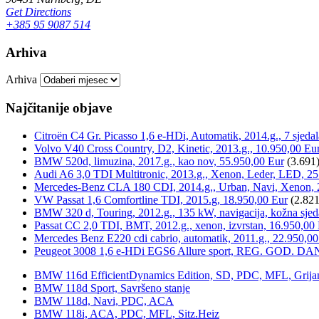
Get Directions
+385 95 9087 514
Arhiva
Arhiva
Najčitanije objave
Citroën C4 Gr. Picasso 1,6 e-HDi, Automatik, 2014.g., 7 sjeda
Volvo V40 Cross Country, D2, Kinetic, 2013.g., 10.950,00 Eu
BMW 520d, limuzina, 2017.g., kao nov, 55.950,00 Eur
(3.691
Audi A6 3,0 TDI Multitronic, 2013.g., Xenon, Leder, LED, 25
Mercedes-Benz CLA 180 CDI, 2014.g., Urban, Navi, Xenon, 
VW Passat 1,6 Comfortline TDI, 2015.g, 18.950,00 Eur
(2.821
BMW 320 d, Touring, 2012.g., 135 kW, navigacija, kožna sjed
Passat CC 2,0 TDI, BMT, 2012.g., xenon, izvrstan, 16.950,00
Mercedes Benz E220 cdi cabrio, automatik, 2011.g., 22.950,00
Peugeot 3008 1,6 e-HDi EGS6 Allure sport, REG. GOD. DA
BMW 116d EfficientDynamics Edition, SD, PDC, MFL, Grijanje
BMW 118d Sport, Savršeno stanje
BMW 118d, Navi, PDC, ACA
BMW 118i, ACA, PDC, MFL, Sitz.Heiz