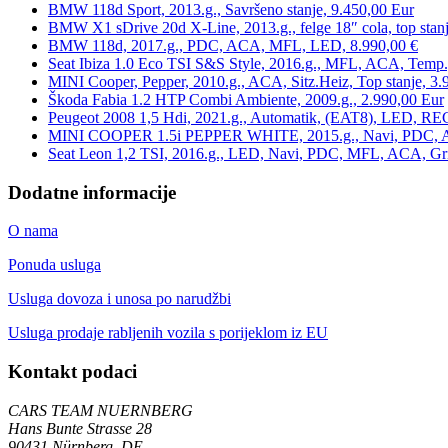
BMW 118d Sport, 2013.g., Savršeno stanje, 9.450,00 Eur
BMW X1 sDrive 20d X-Line, 2013.g., felge 18″ cola, top stanj
BMW 118d, 2017.g., PDC, ACA, MFL, LED, 8.990,00 €
Seat Ibiza 1.0 Eco TSI S&S Style, 2016.g., MFL, ACA, Temp.
MINI Cooper, Pepper, 2010.g., ACA, Sitz.Heiz, Top stanje, 3.
Škoda Fabia 1.2 HTP Combi Ambiente, 2009.g., 2.990,00 Eur
Peugeot 2008 1,5 Hdi, 2021.g., Automatik, (EAT8), LED, REG
MINI COOPER 1.5i PEPPER WHITE, 2015.g., Navi, PDC, ACA,
Seat Leon 1,2 TSI, 2016.g., LED, Navi, PDC, MFL, ACA, Grij
Dodatne informacije
O nama
Ponuda usluga
Usluga dovoza i unosa po narudžbi
Usluga prodaje rabljenih vozila s porijeklom iz EU
Kontakt podaci
CARS TEAM NUERNBERG
Hans Bunte Strasse 28
90431 Nürnberg, DE