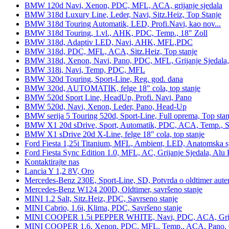
BMW 120d Navi, Xenon, PDC, MFL, ACA, grijanje sjedala
BMW 318d Luxury Line, Leder, Navi, Sitz.Heiz, Top Stanje
BMW 318d Touring Automatik, LED, Profi.Navi, kao nov...
BMW 318d Touring, 1.vl., AHK, PDC, Temp., 18" Zoll
BMW 318d, Adaptiv LED, Navi, AHK, MFL,PDC
BMW 318d, PDC, MFL, ACA, Sitz.Heiz, Top stanje
BMW 318d, Xenon, Navi, Pano, PDC, MFL, Grijanje Sjedala
BMW 318i, Navi, Temp, PDC, MFL
BMW 320d Touring, Sport-Line, Reg. god. dana
BMW 320d, AUTOMATIK, felge 18" cola, top stanje
BMW 520d Sport Line, HeadUp, Profi. Navi, Pano
BMW 520d, Navi, Xenon, Leder, Pano, Head-Up
BMW serija 5 Touring 520d, Sport-Line, Full oprema, Top stan
BMW X1 20d sDrive, Sport, Automatik, PDC, ACA, Temp., Sp
BMW X1 sDrive 20d X-Line, felge 18" cola, top stanje
Ford Fiesta 1,25i Titanium, MFL, Ambient, LED, Anatomska s
Ford Fiesta Sync Edition 1.0, MFL, AC, Grijanje Sjedala, Alu 
Kontaktirajte nas
Lancia Y 1,2 8V, Oro
Mercedes-Benz 230E, Sport-Line, SD, Potvrda o oldtimer auten
Mercedes-Benz W124 200D, Oldtimer, savršeno stanje
MINI 1.2 Salt, Sitz.Heiz, PDC, Savrseno stanje
MINI Cabrio, 1.6i, Klima, PDC, Savršeno stanje
MINI COOPER 1.5i PEPPER WHITE, Navi, PDC, ACA, Grija
MINI COOPER 1.6, Xenon, PDC, MFL, Temp., ACA, Pano, Gr