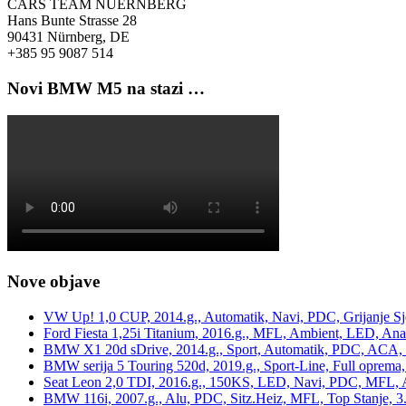
CARS TEAM NUERNBERG
Hans Bunte Strasse 28
90431 Nürnberg, DE
+385 95 9087 514
Novi BMW M5 na stazi …
Nove objave
VW Up! 1,0 CUP, 2014.g., Automatik, Navi, PDC, Grijanje Sj
Ford Fiesta 1,25i Titanium, 2016.g., MFL, Ambient, LED, Ana
BMW X1 20d sDrive, 2014.g., Sport, Automatik, PDC, ACA, Te
BMW serija 5 Touring 520d, 2019.g., Sport-Line, Full oprema,
Seat Leon 2,0 TDI, 2016.g., 150KS, LED, Navi, PDC, MFL, A
BMW 116i, 2007.g., Alu, PDC, Sitz.Heiz, MFL, Top Stanje, 3