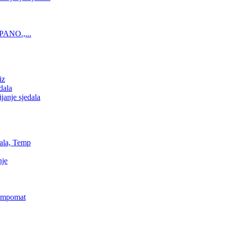
PANO.,...
iz
dala
anje sjedala
ala, Temp
nje
Tempomat