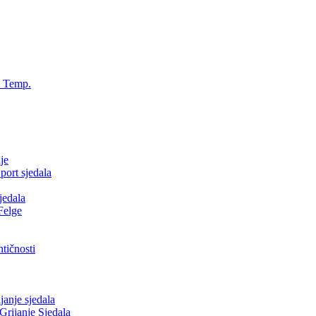
, Temp.
je
ort sjedala
jedala
Felge
tičnosti
nje sjedala
ijanje Sjedala