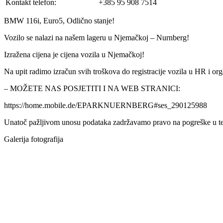
Kontakt telefon:
+385 95 908 7514
BMW 116i, Euro5, Odlično stanje!
Vozilo se nalazi na našem lageru u Njemačkoj – Nurnberg!
Izražena cijena je cijena vozila u Njemačkoj!
Na upit radimo izračun svih troškova do registracije vozila u HR i o
– MOŽETE NAS POSJETITI I NA WEB STRANICI:
https://home.mobile.de/EPARKNUERNBERG#ses_290125988
Unatoč pažljivom unosu podataka zadržavamo pravo na pogreške u te
Galerija fotografija