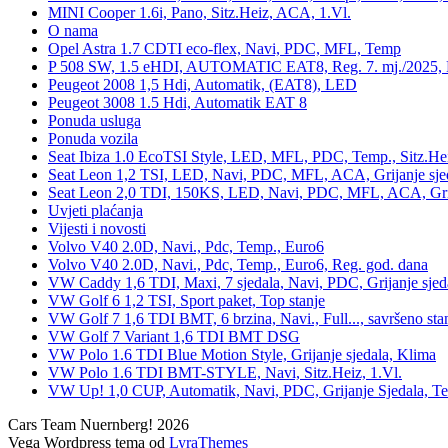
MINI Cooper 1.6i, Pano, Sitz.Heiz, ACA, 1.Vl.
O nama
Opel Astra 1.7 CDTI eco-flex, Navi, PDC, MFL, Temp
P 508 SW, 1.5 eHDI, AUTOMATIC EAT8, Reg. 7. mj./2025, 
Peugeot 2008 1,5 Hdi, Automatik, (EAT8), LED
Peugeot 3008 1.5 Hdi, Automatik EAT 8
Ponuda usluga
Ponuda vozila
Seat Ibiza 1.0 EcoTSI Style, LED, MFL, PDC, Temp., Sitz.He
Seat Leon 1,2 TSI, LED, Navi, PDC, MFL, ACA, Grijanje sje
Seat Leon 2,0 TDI, 150KS, LED, Navi, PDC, MFL, ACA, Grij
Uvjeti plaćanja
Vijesti i novosti
Volvo V40 2.0D, Navi., Pdc, Temp., Euro6
Volvo V40 2.0D, Navi., Pdc, Temp., Euro6, Reg. god. dana
VW Caddy 1,6 TDI, Maxi, 7 sjedala, Navi, PDC, Grijanje sjed
VW Golf 6 1,2 TSI, Sport paket, Top stanje
VW Golf 7 1,6 TDI BMT, 6 brzina, Navi., Full..., savršeno sta
VW Golf 7 Variant 1,6 TDI BMT DSG
VW Polo 1.6 TDI Blue Motion Style, Grijanje sjedala, Klima
VW Polo 1.6 TDI BMT-STYLE, Navi, Sitz.Heiz, 1.Vl.
VW Up! 1,0 CUP, Automatik, Navi, PDC, Grijanje Sjedala, 
Cars Team Nuernberg! 2026
Vega Wordpress tema od
LyraThemes