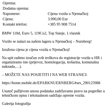
Oprema:
Dodatna oprema:
Napomene:
Cijena vozila u Njemačkoj
Cijena:
3.990,00 Eur
Kontakt telefon:
+385 95 908 7514
BMW 118d, Euro 5, 119Co2, Top Stanje, 1.vlasnik
Vozilo se nalazi na našem lageru u Njemačkoj – Nurnberg!
Izražena cijena je cijena vozila u Njemačkoj!
Na upit radimo izračun svih troškova do registracije vozila u HR i
organiziramo isto (prijevoz, homologacija, trošarina, komunalna
naknada,…).
– MOŽETE NAS POSJETITI I NA WEB STRANICI:
https://home.mobile.de/EPARKNUERNBERG#ses_290125988
Unatoč pažljivom unosu podataka zadržavamo pravo na pogreške u
tehničkom opisu i tekstualnom sadržaju opreme vozila.
Galerija fotografija