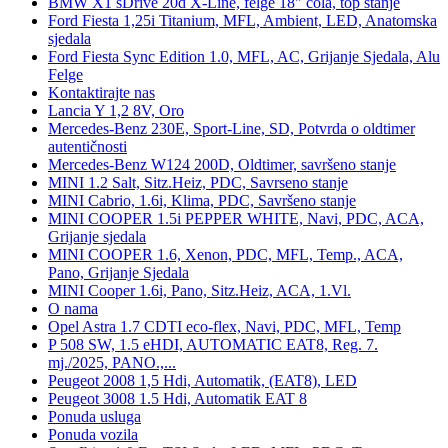
BMW X1 sDrive 20d X-Line, felge 18" cola, top stanje
Ford Fiesta 1,25i Titanium, MFL, Ambient, LED, Anatomska
sjedala
Ford Fiesta Sync Edition 1.0, MFL, AC, Grijanje Sjedala, Alu
Felge
Kontaktirajte nas
Lancia Y 1,2 8V, Oro
Mercedes-Benz 230E, Sport-Line, SD, Potvrda o oldtimer
autentičnosti
Mercedes-Benz W124 200D, Oldtimer, savršeno stanje
MINI 1.2 Salt, Sitz.Heiz, PDC, Savrseno stanje
MINI Cabrio, 1.6i, Klima, PDC, Savršeno stanje
MINI COOPER 1.5i PEPPER WHITE, Navi, PDC, ACA,
Grijanje sjedala
MINI COOPER 1.6, Xenon, PDC, MFL, Temp., ACA,
Pano, Grijanje Sjedala
MINI Cooper 1.6i, Pano, Sitz.Heiz, ACA, 1.Vl.
O nama
Opel Astra 1.7 CDTI eco-flex, Navi, PDC, MFL, Temp
P 508 SW, 1.5 eHDI, AUTOMATIC EAT8, Reg. 7.
mj./2025, PANO.,...
Peugeot 2008 1,5 Hdi, Automatik, (EAT8), LED
Peugeot 3008 1.5 Hdi, Automatik EAT 8
Ponuda usluga
Ponuda vozila