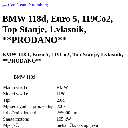
Cars Team Nuernberg
BMW 118d, Euro 5, 119Co2,
Top Stanje, 1.vlasnik,
**PRODANO**
BMW 118d, Euro 5, 119Co2, Top Stanje, 1.vlasnik,
**PRODANO**
BMW 118d
Marka vozila:
BMW
Model vozila:
118d
Tip:
2.0d
Mjesec i godina proizvodnje:
2008
Prijeđeni kilometri:
255000 km
Snaga motora:
105 kW
Mjenjač:
mehanički, 6 stupnjeva