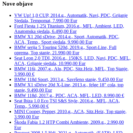
Nove objave
VW Up! 1,0 CUP, 2014.g., Automatik, Navi, PDC, Grijanje
Sjedala, Tempomat, 7.990,00 Eur
Ford Fiesta 1,25i Titanium, 2016.g., MFL, Ambient, LED,
Anatomska sjedala, 6.490,00 Eur
BMW X1 20d sDrive, 2014.g., Sport, Automatik, PDC,
ACA, Temp., Sport sjedala, 9.990,00 Eur
BMW serija 5 Touring 520d, 2019.g., Sport-Line, Full
oprema, Top stanje, 21.990,00 Eur
Seat Leon 2,0 TDI, 2016.g., 150KS, LED, Navi, PDC, MFL,
ACA, Grijanje sjedala, 10.990,00 Eur
BMW 116i, 2007.g., Alu, PDC, Sitz.Heiz, MFL, Top Stanje,
3.990,00 €
BMW 118d Sport, 2013.g., Savršeno stanje, 9.450,00 Eur
BMW X1 sDrive 20d X-Line, 2013.g., felge 18″ cola, top
stanje, 9.490,00 Eur
BMW 118d, 2017.g., PDC, ACA, MFL, LED, 8.990,00 €
Seat Ibiza 1.0 Eco TSI S&S Style, 2016.g., MFL, ACA,
Temp., 5.990,00 €
MINI Cooper, Pepper, 2010.g., ACA, Sitz.Heiz, Top stanje,
3.990,00 Eur
Škoda Fabia 1.2 HTP Combi Ambiente, 2009.g., 2.990,00
Eur
Peugeot 2008 1,5 Hdi, 2021.g., Automatik, (EAT8), LED,