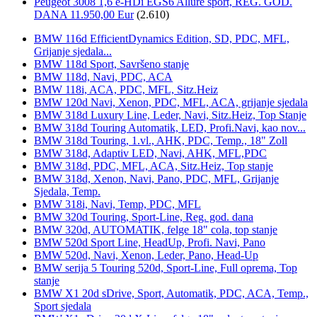
Peugeot 3008 1,6 e-HDi EGS6 Allure sport, REG. GOD.
DANA 11.950,00 Eur
(2.610)
BMW 116d EfficientDynamics Edition, SD, PDC, MFL,
Grijanje sjedala...
BMW 118d Sport, Savršeno stanje
BMW 118d, Navi, PDC, ACA
BMW 118i, ACA, PDC, MFL, Sitz.Heiz
BMW 120d Navi, Xenon, PDC, MFL, ACA, grijanje sjedala
BMW 318d Luxury Line, Leder, Navi, Sitz.Heiz, Top Stanje
BMW 318d Touring Automatik, LED, Profi.Navi, kao nov...
BMW 318d Touring, 1.vl., AHK, PDC, Temp., 18" Zoll
BMW 318d, Adaptiv LED, Navi, AHK, MFL,PDC
BMW 318d, PDC, MFL, ACA, Sitz.Heiz, Top stanje
BMW 318d, Xenon, Navi, Pano, PDC, MFL, Grijanje
Sjedala, Temp.
BMW 318i, Navi, Temp, PDC, MFL
BMW 320d Touring, Sport-Line, Reg. god. dana
BMW 320d, AUTOMATIK, felge 18" cola, top stanje
BMW 520d Sport Line, HeadUp, Profi. Navi, Pano
BMW 520d, Navi, Xenon, Leder, Pano, Head-Up
BMW serija 5 Touring 520d, Sport-Line, Full oprema, Top
stanje
BMW X1 20d sDrive, Sport, Automatik, PDC, ACA, Temp.,
Sport sjedala