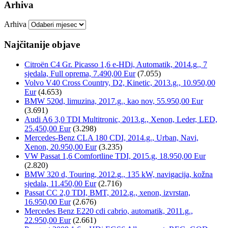
Arhiva
Arhiva
Najčitanije objave
Citroën C4 Gr. Picasso 1,6 e-HDi, Automatik, 2014.g., 7
sjedala, Full oprema, 7.490,00 Eur
(7.055)
Volvo V40 Cross Country, D2, Kinetic, 2013.g., 10.950,00
Eur
(4.653)
BMW 520d, limuzina, 2017.g., kao nov, 55.950,00 Eur
(3.691)
Audi A6 3,0 TDI Multitronic, 2013.g., Xenon, Leder, LED,
25.450,00 Eur
(3.298)
Mercedes-Benz CLA 180 CDI, 2014.g., Urban, Navi,
Xenon, 20.950,00 Eur
(3.235)
VW Passat 1,6 Comfortline TDI, 2015.g, 18.950,00 Eur
(2.820)
BMW 320 d, Touring, 2012.g., 135 kW, navigacija, kožna
sjedala, 11.450,00 Eur
(2.716)
Passat CC 2,0 TDI, BMT, 2012.g., xenon, izvrstan,
16.950,00 Eur
(2.676)
Mercedes Benz E220 cdi cabrio, automatik, 2011.g.,
22.950,00 Eur
(2.661)