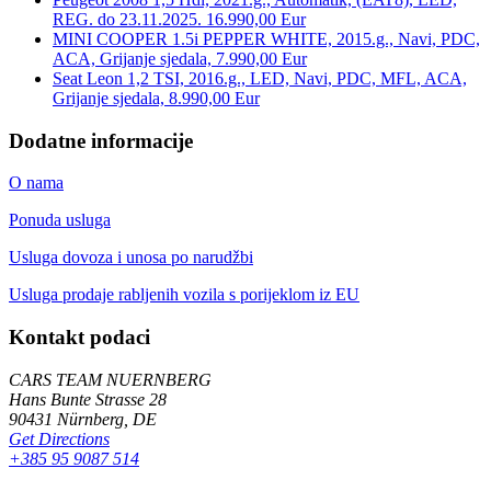
REG. do 23.11.2025. 16.990,00 Eur
MINI COOPER 1.5i PEPPER WHITE, 2015.g., Navi, PDC,
ACA, Grijanje sjedala, 7.990,00 Eur
Seat Leon 1,2 TSI, 2016.g., LED, Navi, PDC, MFL, ACA,
Grijanje sjedala, 8.990,00 Eur
Dodatne informacije
O nama
Ponuda usluga
Usluga dovoza i unosa po narudžbi
Usluga prodaje rabljenih vozila s porijeklom iz EU
Kontakt podaci
CARS TEAM NUERNBERG
Hans Bunte Strasse 28
90431 Nürnberg, DE
Get Directions
+385 95 9087 514