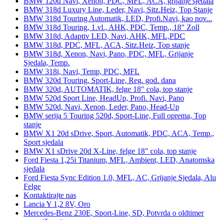
BMW 120d Navi, Xenon, PDC, MFL, ACA, grijanje sjedala
BMW 318d Luxury Line, Leder, Navi, Sitz.Heiz, Top Stanje
BMW 318d Touring Automatik, LED, Profi.Navi, kao nov...
BMW 318d Touring, 1.vl., AHK, PDC, Temp., 18" Zoll
BMW 318d, Adaptiv LED, Navi, AHK, MFL,PDC
BMW 318d, PDC, MFL, ACA, Sitz.Heiz, Top stanje
BMW 318d, Xenon, Navi, Pano, PDC, MFL, Grijanje
Sjedala, Temp.
BMW 318i, Navi, Temp, PDC, MFL
BMW 320d Touring, Sport-Line, Reg. god. dana
BMW 320d, AUTOMATIK, felge 18" cola, top stanje
BMW 520d Sport Line, HeadUp, Profi. Navi, Pano
BMW 520d, Navi, Xenon, Leder, Pano, Head-Up
BMW serija 5 Touring 520d, Sport-Line, Full oprema, Top
stanje
BMW X1 20d sDrive, Sport, Automatik, PDC, ACA, Temp.,
Sport sjedala
BMW X1 sDrive 20d X-Line, felge 18" cola, top stanje
Ford Fiesta 1,25i Titanium, MFL, Ambient, LED, Anatomska
sjedala
Ford Fiesta Sync Edition 1.0, MFL, AC, Grijanje Sjedala, Alu
Felge
Kontaktirajte nas
Lancia Y 1,2 8V, Oro
Mercedes-Benz 230E, Sport-Line, SD, Potvrda o oldtimer