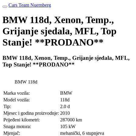
Cars Team Nuernberg
BMW 118d, Xenon, Temp.,
Grijanje sjedala, MFL, Top
Stanje! **PRODANO**
BMW 118d, Xenon, Temp., Grijanje sjedala, MFL,
Top Stanje! **PRODANO**
BMW 118d
Marka vozila:
BMW
Model vozila:
118d
Tip:
2.0 d
Mjesec i godina proizvodnje:
2010
Prijeđeni kilometri:
287000 km
Snaga motora:
105 kW
Mjenjač:
mehanički, 6 stupnjeva