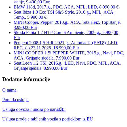
stanje, 9.490,00 Eur
BMW 118d, 2017.g., PDC, ACA, MFL, LED, 8.990,00 €
Seat Ibiza 1.0 Eco TSI S&S Style, 2016.g., MFL, ACA,
Temp., 5.990,00 €
MINI Cooper, Pepper, 2010.g., ACA, Sitz.Heiz, Top stanje,
3.990,00 Eur
Škoda Fabia 1.2 HTP Combi Ambiente, 2009.g., 2.990,00
Eur
Peugeot 2008 1,5 Hdi, 2021.g., Automatik, (EAT8), LED,
REG. do 23.11.2025. 16.990,00 Eur
MINI COOPER 1.5i PEPPER WHITE, 2015.g., Navi, PDC,
ACA, Grijanje sjedala, 7.990,00 Eur
Seat Leon 1,2 TSI, 2016.g., LED, Navi, PDC, MFL, ACA,
Grijanje sjedala, 8.990,00 Eur
Dodatne informacije
O nama
Ponuda usluga
Usluga dovoza i unosa po narudžbi
Usluga prodaje rabljenih vozila s porijeklom iz EU