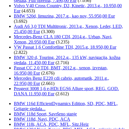
sjedala, Full oprema, 7.490,00 Eur
(7.056)
Volvo V40 Cross Country, D2, Kinetic, 2013.g., 10.950,00
Eur
(4.653)
BMW 520d, limuzina, 2017.g., kao nov, 55.950,00 Eur
(3.692)
Audi A6 3,0 TDI Multitronic, 2013.g., Xenon, Leder, LED,
25.450,00 Eur
(3.300)
Mercedes-Benz CLA 180 CDI, 2014.g., Urban, Navi,
Xenon, 20.950,00 Eur
(3.235)
VW Passat 1,6 Comfortline TDI, 2015.g, 18.950,00 Eur
(2.822)
BMW 320 d, Touring, 2012.g., 135 kW, navigacija, kožna
sjedala, 11.450,00 Eur
(2.716)
Passat CC 2,0 TDI, BMT, 2012.g., xenon, izvrstan,
16.950,00 Eur
(2.676)
Mercedes Benz E220 cdi cabrio, automatik, 2011.g.,
22.950,00 Eur
(2.661)
Peugeot 3008 1,6 e-HDi EGS6 Allure sport, REG. GOD.
DANA 11.950,00 Eur
(2.612)
BMW 116d EfficientDynamics Edition, SD, PDC, MFL,
Grijanje sjedala...
BMW 118d Sport, Savršeno stanje
BMW 118d, Navi, PDC, ACA
BMW 118i, ACA, PDC, MFL, Sitz.Heiz