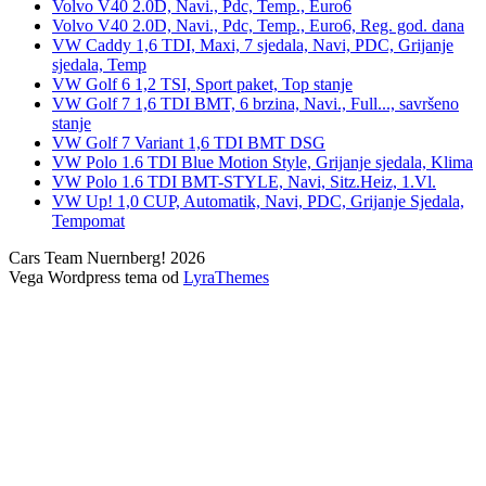
Volvo V40 2.0D, Navi., Pdc, Temp., Euro6
Volvo V40 2.0D, Navi., Pdc, Temp., Euro6, Reg. god. dana
VW Caddy 1,6 TDI, Maxi, 7 sjedala, Navi, PDC, Grijanje
sjedala, Temp
VW Golf 6 1,2 TSI, Sport paket, Top stanje
VW Golf 7 1,6 TDI BMT, 6 brzina, Navi., Full..., savršeno
stanje
VW Golf 7 Variant 1,6 TDI BMT DSG
VW Polo 1.6 TDI Blue Motion Style, Grijanje sjedala, Klima
VW Polo 1.6 TDI BMT-STYLE, Navi, Sitz.Heiz, 1.Vl.
VW Up! 1,0 CUP, Automatik, Navi, PDC, Grijanje Sjedala,
Tempomat
Cars Team Nuernberg! 2026
Vega Wordpress tema od
LyraThemes