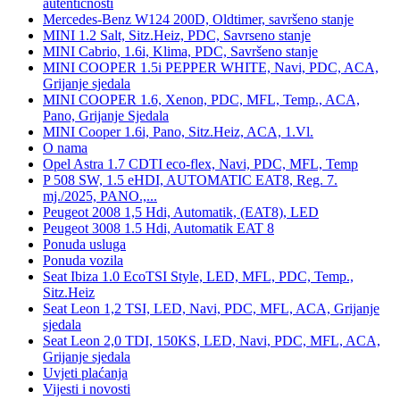
autentičnosti
Mercedes-Benz W124 200D, Oldtimer, savršeno stanje
MINI 1.2 Salt, Sitz.Heiz, PDC, Savrseno stanje
MINI Cabrio, 1.6i, Klima, PDC, Savršeno stanje
MINI COOPER 1.5i PEPPER WHITE, Navi, PDC, ACA,
Grijanje sjedala
MINI COOPER 1.6, Xenon, PDC, MFL, Temp., ACA,
Pano, Grijanje Sjedala
MINI Cooper 1.6i, Pano, Sitz.Heiz, ACA, 1.Vl.
O nama
Opel Astra 1.7 CDTI eco-flex, Navi, PDC, MFL, Temp
P 508 SW, 1.5 eHDI, AUTOMATIC EAT8, Reg. 7.
mj./2025, PANO.,...
Peugeot 2008 1,5 Hdi, Automatik, (EAT8), LED
Peugeot 3008 1.5 Hdi, Automatik EAT 8
Ponuda usluga
Ponuda vozila
Seat Ibiza 1.0 EcoTSI Style, LED, MFL, PDC, Temp.,
Sitz.Heiz
Seat Leon 1,2 TSI, LED, Navi, PDC, MFL, ACA, Grijanje
sjedala
Seat Leon 2,0 TDI, 150KS, LED, Navi, PDC, MFL, ACA,
Grijanje sjedala
Uvjeti plaćanja
Vijesti i novosti