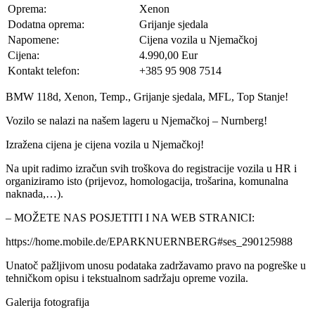
Oprema:
Xenon
Dodatna oprema:
Grijanje sjedala
Napomene:
Cijena vozila u Njemačkoj
Cijena:
4.990,00 Eur
Kontakt telefon:
+385 95 908 7514
BMW 118d, Xenon, Temp., Grijanje sjedala, MFL, Top Stanje!
Vozilo se nalazi na našem lageru u Njemačkoj – Nurnberg!
Izražena cijena je cijena vozila u Njemačkoj!
Na upit radimo izračun svih troškova do registracije vozila u HR i
organiziramo isto (prijevoz, homologacija, trošarina, komunalna
naknada,…).
– MOŽETE NAS POSJETITI I NA WEB STRANICI:
https://home.mobile.de/EPARKNUERNBERG#ses_290125988
Unatoč pažljivom unosu podataka zadržavamo pravo na pogreške u
tehničkom opisu i tekstualnom sadržaju opreme vozila.
Galerija fotografija