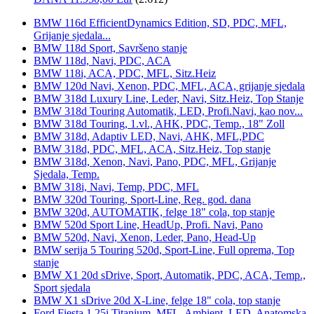
BMW 116d EfficientDynamics Edition, SD, PDC, MFL,
Grijanje sjedala...
BMW 118d Sport, Savršeno stanje
BMW 118d, Navi, PDC, ACA
BMW 118i, ACA, PDC, MFL, Sitz.Heiz
BMW 120d Navi, Xenon, PDC, MFL, ACA, grijanje sjedala
BMW 318d Luxury Line, Leder, Navi, Sitz.Heiz, Top Stanje
BMW 318d Touring Automatik, LED, Profi.Navi, kao nov...
BMW 318d Touring, 1.vl., AHK, PDC, Temp., 18" Zoll
BMW 318d, Adaptiv LED, Navi, AHK, MFL,PDC
BMW 318d, PDC, MFL, ACA, Sitz.Heiz, Top stanje
BMW 318d, Xenon, Navi, Pano, PDC, MFL, Grijanje
Sjedala, Temp.
BMW 318i, Navi, Temp, PDC, MFL
BMW 320d Touring, Sport-Line, Reg. god. dana
BMW 320d, AUTOMATIK, felge 18" cola, top stanje
BMW 520d Sport Line, HeadUp, Profi. Navi, Pano
BMW 520d, Navi, Xenon, Leder, Pano, Head-Up
BMW serija 5 Touring 520d, Sport-Line, Full oprema, Top
stanje
BMW X1 20d sDrive, Sport, Automatik, PDC, ACA, Temp.,
Sport sjedala
BMW X1 sDrive 20d X-Line, felge 18" cola, top stanje
Ford Fiesta 1,25i Titanium, MFL, Ambient, LED, Anatomska