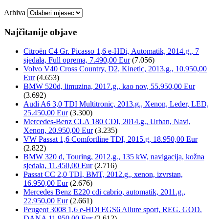
Arhiva
Najčitanije objave
Citroën C4 Gr. Picasso 1,6 e-HDi, Automatik, 2014.g., 7
sjedala, Full oprema, 7.490,00 Eur
(7.056)
Volvo V40 Cross Country, D2, Kinetic, 2013.g., 10.950,00
Eur
(4.653)
BMW 520d, limuzina, 2017.g., kao nov, 55.950,00 Eur
(3.692)
Audi A6 3,0 TDI Multitronic, 2013.g., Xenon, Leder, LED,
25.450,00 Eur
(3.300)
Mercedes-Benz CLA 180 CDI, 2014.g., Urban, Navi,
Xenon, 20.950,00 Eur
(3.235)
VW Passat 1,6 Comfortline TDI, 2015.g, 18.950,00 Eur
(2.822)
BMW 320 d, Touring, 2012.g., 135 kW, navigacija, kožna
sjedala, 11.450,00 Eur
(2.716)
Passat CC 2,0 TDI, BMT, 2012.g., xenon, izvrstan,
16.950,00 Eur
(2.676)
Mercedes Benz E220 cdi cabrio, automatik, 2011.g.,
22.950,00 Eur
(2.661)
Peugeot 3008 1,6 e-HDi EGS6 Allure sport, REG. GOD.
DANA 11.950,00 Eur
(2.612)