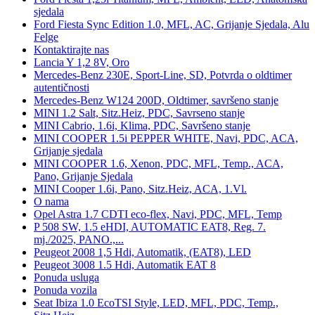
sjedala
Ford Fiesta Sync Edition 1.0, MFL, AC, Grijanje Sjedala, Alu
Felge
Kontaktirajte nas
Lancia Y 1,2 8V, Oro
Mercedes-Benz 230E, Sport-Line, SD, Potvrda o oldtimer
autentičnosti
Mercedes-Benz W124 200D, Oldtimer, savršeno stanje
MINI 1.2 Salt, Sitz.Heiz, PDC, Savrseno stanje
MINI Cabrio, 1.6i, Klima, PDC, Savršeno stanje
MINI COOPER 1.5i PEPPER WHITE, Navi, PDC, ACA,
Grijanje sjedala
MINI COOPER 1.6, Xenon, PDC, MFL, Temp., ACA,
Pano, Grijanje Sjedala
MINI Cooper 1.6i, Pano, Sitz.Heiz, ACA, 1.Vl.
O nama
Opel Astra 1.7 CDTI eco-flex, Navi, PDC, MFL, Temp
P 508 SW, 1.5 eHDI, AUTOMATIC EAT8, Reg. 7.
mj./2025, PANO.,...
Peugeot 2008 1,5 Hdi, Automatik, (EAT8), LED
Peugeot 3008 1.5 Hdi, Automatik EAT 8
Ponuda usluga
Ponuda vozila
Seat Ibiza 1.0 EcoTSI Style, LED, MFL, PDC, Temp.,