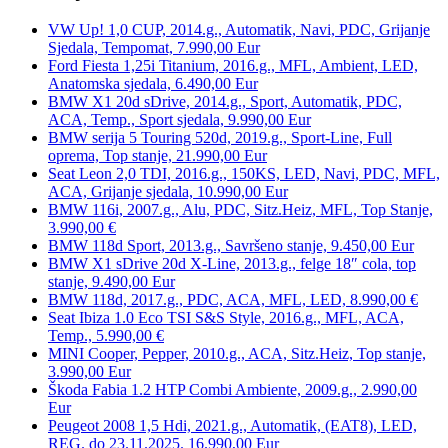
VW Up! 1,0 CUP, 2014.g., Automatik, Navi, PDC, Grijanje
Sjedala, Tempomat, 7.990,00 Eur
Ford Fiesta 1,25i Titanium, 2016.g., MFL, Ambient, LED,
Anatomska sjedala, 6.490,00 Eur
BMW X1 20d sDrive, 2014.g., Sport, Automatik, PDC,
ACA, Temp., Sport sjedala, 9.990,00 Eur
BMW serija 5 Touring 520d, 2019.g., Sport-Line, Full
oprema, Top stanje, 21.990,00 Eur
Seat Leon 2,0 TDI, 2016.g., 150KS, LED, Navi, PDC, MFL,
ACA, Grijanje sjedala, 10.990,00 Eur
BMW 116i, 2007.g., Alu, PDC, Sitz.Heiz, MFL, Top Stanje,
3.990,00 €
BMW 118d Sport, 2013.g., Savršeno stanje, 9.450,00 Eur
BMW X1 sDrive 20d X-Line, 2013.g., felge 18″ cola, top
stanje, 9.490,00 Eur
BMW 118d, 2017.g., PDC, ACA, MFL, LED, 8.990,00 €
Seat Ibiza 1.0 Eco TSI S&S Style, 2016.g., MFL, ACA,
Temp., 5.990,00 €
MINI Cooper, Pepper, 2010.g., ACA, Sitz.Heiz, Top stanje,
3.990,00 Eur
Škoda Fabia 1.2 HTP Combi Ambiente, 2009.g., 2.990,00
Eur
Peugeot 2008 1,5 Hdi, 2021.g., Automatik, (EAT8), LED,
REG. do 23.11.2025. 16.990,00 Eur