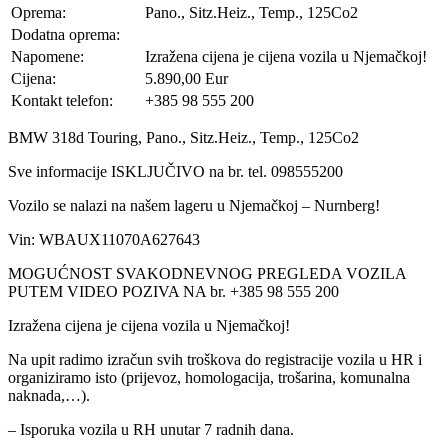
Oprema:
Pano., Sitz.Heiz., Temp., 125Co2
Dodatna oprema:
Napomene:
Izražena cijena je cijena vozila u Njemačkoj!
Cijena:
5.890,00 Eur
Kontakt telefon:
+385 98 555 200
BMW 318d Touring, Pano., Sitz.Heiz., Temp., 125Co2
Sve informacije ISKLJUČIVO na br. tel. 098555200
Vozilo se nalazi na našem lageru u Njemačkoj – Nurnberg!
Vin: WBAUX11070A627643
MOGUĆNOST SVAKODNEVNOG PREGLEDA VOZILA
PUTEM VIDEO POZIVA NA br. +385 98 555 200
Izražena cijena je cijena vozila u Njemačkoj!
Na upit radimo izračun svih troškova do registracije vozila u HR i
organiziramo isto (prijevoz, homologacija, trošarina, komunalna
naknada,…).
– Isporuka vozila u RH unutar 7 radnih dana.