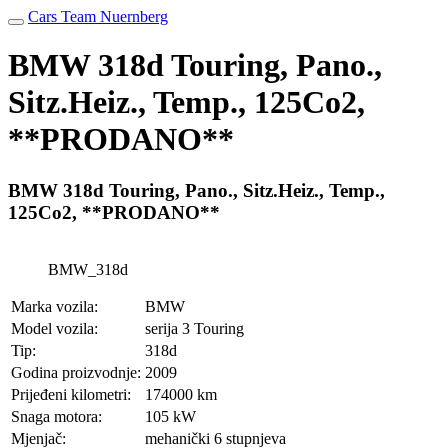
Cars Team Nuernberg
BMW 318d Touring, Pano.,
Sitz.Heiz., Temp., 125Co2,
**PRODANO**
BMW 318d Touring, Pano., Sitz.Heiz., Temp.,
125Co2, **PRODANO**
BMW_318d
Marka vozila:
BMW
Model vozila:
serija 3 Touring
Tip:
318d
Godina proizvodnje:
2009
Prijeđeni kilometri:
174000 km
Snaga motora:
105 kW
Mjenjač:
mehanički 6 stupnjeva