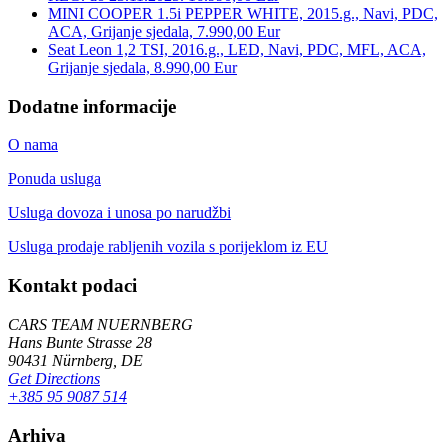
MINI COOPER 1.5i PEPPER WHITE, 2015.g., Navi, PDC,
ACA, Grijanje sjedala, 7.990,00 Eur
Seat Leon 1,2 TSI, 2016.g., LED, Navi, PDC, MFL, ACA,
Grijanje sjedala, 8.990,00 Eur
Dodatne informacije
O nama
Ponuda usluga
Usluga dovoza i unosa po narudžbi
Usluga prodaje rabljenih vozila s porijeklom iz EU
Kontakt podaci
CARS TEAM NUERNBERG
Hans Bunte Strasse 28
90431 Nürnberg, DE
Get Directions
+385 95 9087 514
Arhiva