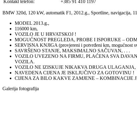
Kontakt telefon:
+385 91 410 1197
BMW 320d, 120 kW, automatik F1, 2012.g., Sportline, navigacija, 
MODEL 2013.g.,
116000 km,
VOZILO JE U HRVATSKOJ !
MOGUĆNOST PREGLEDA, PROBE I ISPORUKE – ODM
SERVISNA KNJIGA (provjereni i potvrđeni km, mogućnost svak
SAVRŠENO STANJE, MAKSIMALNO SAČUVAN, . . .
VOZILO UVEZENO NA FIRMU, PLAĆENA SVA DAVANJA
VOZILA.
VOZILO NE IZISKUJE NIKAKVA DRUGA ULAGANJA,
NAVEDENA CIJENA JE ISKLJUČIVO ZA GOTOVINU !
CIJENA ZA BILO KAKVE ZAMJENE – KOMBINACIJE JE 2
Galerija fotografija