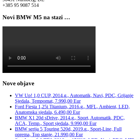
+385 95 9087 514
Novi BMW M5 na stazi …
Nove objave
VW Up! 1,0 CUP, 2014.g., Automatik, Navi, PDC, Grijanje
Sjedala, Tempomat, 7.990,00 Eur
Ford Fiesta 1,25i Titanium, 2016.g., MFL, Ambient, LED,
Anatomska sjedala, 6.490,00 Eur
BMW X1 20d sDrive, 2014.g., Sport, Automatik, PDC,
ACA, Temp., Sport sjedala, 9.990,00 Eur
BMW serija 5 Touring 520d, 2019.g., Sport-Line, Full
oprema, Top stanje, 21.990,00 Eur