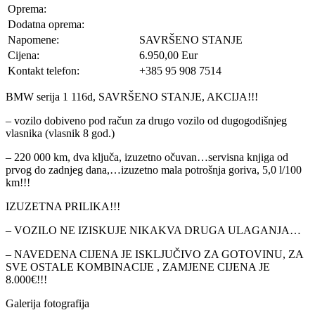
Oprema:
Dodatna oprema:
Napomene:
SAVRŠENO STANJE
Cijena:
6.950,00 Eur
Kontakt telefon:
+385 95 908 7514
BMW serija 1 116d, SAVRŠENO STANJE, AKCIJA!!!
– vozilo dobiveno pod račun za drugo vozilo od dugogodišnjeg
vlasnika (vlasnik 8 god.)
– 220 000 km, dva ključa, izuzetno očuvan…servisna knjiga od
prvog do zadnjeg dana,…izuzetno mala potrošnja goriva, 5,0 l/100
km!!!
IZUZETNA PRILIKA!!!
– VOZILO NE IZISKUJE NIKAKVA DRUGA ULAGANJA…
– NAVEDENA CIJENA JE ISKLJUČIVO ZA GOTOVINU, ZA
SVE OSTALE KOMBINACIJE , ZAMJENE CIJENA JE
8.000€!!!
Galerija fotografija