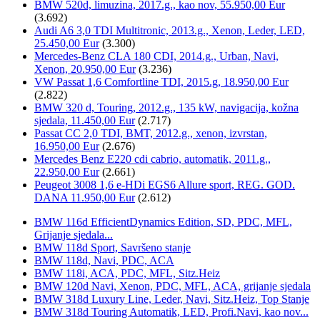
BMW 520d, limuzina, 2017.g., kao nov, 55.950,00 Eur
(3.692)
Audi A6 3,0 TDI Multitronic, 2013.g., Xenon, Leder, LED,
25.450,00 Eur
(3.300)
Mercedes-Benz CLA 180 CDI, 2014.g., Urban, Navi,
Xenon, 20.950,00 Eur
(3.236)
VW Passat 1,6 Comfortline TDI, 2015.g, 18.950,00 Eur
(2.822)
BMW 320 d, Touring, 2012.g., 135 kW, navigacija, kožna
sjedala, 11.450,00 Eur
(2.717)
Passat CC 2,0 TDI, BMT, 2012.g., xenon, izvrstan,
16.950,00 Eur
(2.676)
Mercedes Benz E220 cdi cabrio, automatik, 2011.g.,
22.950,00 Eur
(2.661)
Peugeot 3008 1,6 e-HDi EGS6 Allure sport, REG. GOD.
DANA 11.950,00 Eur
(2.612)
BMW 116d EfficientDynamics Edition, SD, PDC, MFL,
Grijanje sjedala...
BMW 118d Sport, Savršeno stanje
BMW 118d, Navi, PDC, ACA
BMW 118i, ACA, PDC, MFL, Sitz.Heiz
BMW 120d Navi, Xenon, PDC, MFL, ACA, grijanje sjedala
BMW 318d Luxury Line, Leder, Navi, Sitz.Heiz, Top Stanje
BMW 318d Touring Automatik, LED, Profi.Navi, kao nov...