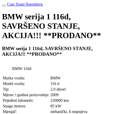
Cars Team Nuernberg
BMW serija 1 116d,
SAVRŠENO STANJE,
AKCIJA!!! **PRODANO**
BMW serija 1 116d, SAVRŠENO STANJE,
AKCIJA!!! **PRODANO**
BMW 116d
Marka vozila:
BMW
Model vozila:
116 d
Tip:
2.0 diesel
Mjesec i godina proizvodnje:
2009
Prijeđeni kilometri:
220000 km
Snaga motora:
85 kW
Mjenjač:
mehanički, 6 stupnjeva