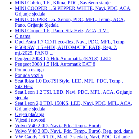
MINI Cabrio, 1.6i, Klima, PDC, Savršeno stanje
MINI COOPER 1.5i PEPPER WHITE, Navi, PDC, ACA,
Grijanje sjedala
MINI COOPER 1.6, Xenon, PDC, MFL, Temp., ACA,
Pano, Grijanje Sjedala
MINI Cooper 1.6i, Pano, Sitz.Heiz, ACA, 1.Vl.
O nama
Opel Astra 1.7 CDTI eco-flex, Navi, PDC, MFL, Temp
P 508 SW, 1.5 eHDI, AUTOMATIC EAT8, Reg. 7.
mj./2025, PANO.,...
Peugeot 2008 1,5 Hdi, Automatik, (EAT8), LED
Peugeot 3008 1.5 Hdi, Automatik EAT 8
Ponuda usluga
Ponuda vozila
Seat Ibiza 1.0 EcoTSI Style, LED, MFL, PDC, Temp.,
Sitz.Heiz
Seat Leon 1,2 TSI, LED, Navi, PDC, MFL, ACA, Grijanje
sjedala
Seat Leon 2,0 TDI, 150KS, LED, Navi, PDC, MFL, ACA,
Grijanje sjedala
Uvjeti plaćanja
Vijesti i novosti
Volvo V40 2.0D, Navi., Pdc, Temp., Euro6
Volvo V40 2.0D, Navi., Pdc, Temp., Euro6, Reg. god. dana
VW Caddy 1,6 TDI, Maxi, 7 sjedala, Navi, PDC, Grijanje