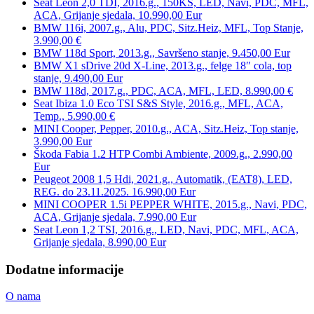
Seat Leon 2,0 TDI, 2016.g., 150KS, LED, Navi, PDC, MFL,
ACA, Grijanje sjedala, 10.990,00 Eur
BMW 116i, 2007.g., Alu, PDC, Sitz.Heiz, MFL, Top Stanje,
3.990,00 €
BMW 118d Sport, 2013.g., Savršeno stanje, 9.450,00 Eur
BMW X1 sDrive 20d X-Line, 2013.g., felge 18″ cola, top
stanje, 9.490,00 Eur
BMW 118d, 2017.g., PDC, ACA, MFL, LED, 8.990,00 €
Seat Ibiza 1.0 Eco TSI S&S Style, 2016.g., MFL, ACA,
Temp., 5.990,00 €
MINI Cooper, Pepper, 2010.g., ACA, Sitz.Heiz, Top stanje,
3.990,00 Eur
Škoda Fabia 1.2 HTP Combi Ambiente, 2009.g., 2.990,00
Eur
Peugeot 2008 1,5 Hdi, 2021.g., Automatik, (EAT8), LED,
REG. do 23.11.2025. 16.990,00 Eur
MINI COOPER 1.5i PEPPER WHITE, 2015.g., Navi, PDC,
ACA, Grijanje sjedala, 7.990,00 Eur
Seat Leon 1,2 TSI, 2016.g., LED, Navi, PDC, MFL, ACA,
Grijanje sjedala, 8.990,00 Eur
Dodatne informacije
O nama