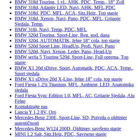
BMW 318d Touring, 1.vl., AHK, PDC, Temp., 18" Zoll
BMW 318d, Adaptiv LED, Navi, AHK, MFL,PDC
BMW 318d, PDC, MFL, ACA, Sitz.Heiz, Top stanje
BMW 318d, Xenon, Navi, Pano, PDC, MFL, Grijanje
Sjedala, Temp.
BMW 318i, Navi, Temp, PDC, MFL
BMW 320d Touring, Sport-Line, Reg. god. dana
BMW 320d, AUTOMATIK, felge 18" cola, top stanje
BMW 520d Sport Line, HeadUp, Profi. Navi, Pano
BMW 520d, Navi, Xenon, Leder, Pano, Head-Up
BMW serija 5 Touring 520d, Sport-Line, Full oprema, Top
stanje
BMW X1 20d sDrive, Sport, Automatik, PDC, ACA, Temp.,
Sport sjedala
BMW X1 sDrive 20d X-Line, felge 18" cola, top stanje
Ford Fiesta 1,25i Titanium, MFL, Ambient, LED, Anatomska
sjedala
Ford Fiesta Sync Edition 1.0, MFL, AC, Grijanje Sjedala, Alu
Felge
Kontaktirajte nas
Lancia Y 1,2 8V, Oro
Mercedes-Benz 230E, Sport-Line, SD, Potvrda o oldtimer
autentičnosti
Mercedes-Benz W124 200D, Oldtimer, savršeno stanje
MINI 1.2 Salt, Sitz.Heiz, PDC, Savrseno stanje