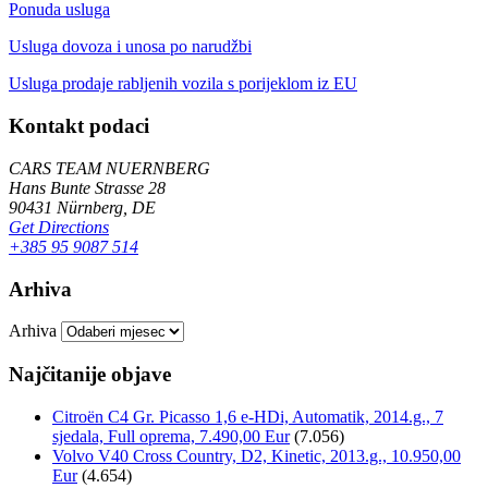
Ponuda usluga
Usluga dovoza i unosa po narudžbi
Usluga prodaje rabljenih vozila s porijeklom iz EU
Kontakt podaci
CARS TEAM NUERNBERG
Hans Bunte Strasse 28
90431 Nürnberg, DE
Get Directions
+385 95 9087 514
Arhiva
Arhiva
Najčitanije objave
Citroën C4 Gr. Picasso 1,6 e-HDi, Automatik, 2014.g., 7
sjedala, Full oprema, 7.490,00 Eur
(7.056)
Volvo V40 Cross Country, D2, Kinetic, 2013.g., 10.950,00
Eur
(4.654)