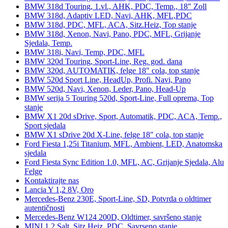
BMW 318d Touring, 1.vl., AHK, PDC, Temp., 18" Zoll
BMW 318d, Adaptiv LED, Navi, AHK, MFL,PDC
BMW 318d, PDC, MFL, ACA, Sitz.Heiz, Top stanje
BMW 318d, Xenon, Navi, Pano, PDC, MFL, Grijanje
Sjedala, Temp.
BMW 318i, Navi, Temp, PDC, MFL
BMW 320d Touring, Sport-Line, Reg. god. dana
BMW 320d, AUTOMATIK, felge 18" cola, top stanje
BMW 520d Sport Line, HeadUp, Profi. Navi, Pano
BMW 520d, Navi, Xenon, Leder, Pano, Head-Up
BMW serija 5 Touring 520d, Sport-Line, Full oprema, Top
stanje
BMW X1 20d sDrive, Sport, Automatik, PDC, ACA, Temp.,
Sport sjedala
BMW X1 sDrive 20d X-Line, felge 18" cola, top stanje
Ford Fiesta 1,25i Titanium, MFL, Ambient, LED, Anatomska
sjedala
Ford Fiesta Sync Edition 1.0, MFL, AC, Grijanje Sjedala, Alu
Felge
Kontaktirajte nas
Lancia Y 1,2 8V, Oro
Mercedes-Benz 230E, Sport-Line, SD, Potvrda o oldtimer
autentičnosti
Mercedes-Benz W124 200D, Oldtimer, savršeno stanje
MINI 1.2 Salt, Sitz.Heiz, PDC, Savrseno stanje