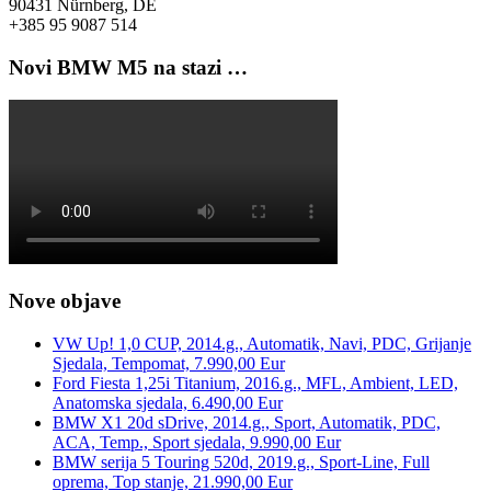
90431 Nürnberg, DE
+385 95 9087 514
Novi BMW M5 na stazi …
Nove objave
VW Up! 1,0 CUP, 2014.g., Automatik, Navi, PDC, Grijanje
Sjedala, Tempomat, 7.990,00 Eur
Ford Fiesta 1,25i Titanium, 2016.g., MFL, Ambient, LED,
Anatomska sjedala, 6.490,00 Eur
BMW X1 20d sDrive, 2014.g., Sport, Automatik, PDC,
ACA, Temp., Sport sjedala, 9.990,00 Eur
BMW serija 5 Touring 520d, 2019.g., Sport-Line, Full
oprema, Top stanje, 21.990,00 Eur