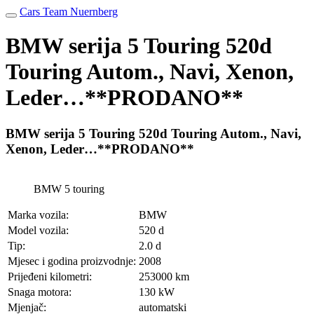
Cars Team Nuernberg
BMW serija 5 Touring 520d
Touring Autom., Navi, Xenon,
Leder…**PRODANO**
BMW serija 5 Touring 520d Touring Autom., Navi,
Xenon, Leder…**PRODANO**
BMW 5 touring
Marka vozila:
BMW
Model vozila:
520 d
Tip:
2.0 d
Mjesec i godina proizvodnje:
2008
Prijeđeni kilometri:
253000 km
Snaga motora:
130 kW
Mjenjač:
automatski