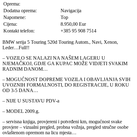
Oprema:
Dodatna oprema:
Navigacija
Napomene:
Top
Cijena:
8.950,00 Eur
Kontakt telefon:
+385 95 908 7514
BMW serija 5 Touring 520d Touring Autom., Navi, Xenon,
Leder…Full!!
– VOZILO SE NALAZI NA NAŠEM LAGERU U
NJEMAČKOJ, GDJE GA KUPAC MOŽE VIDJETI SVAKIM
RADNIM DANOM…
– MOGUĆNOST DOPREME VOZILA I OBAVLJANJA SVIH
UVOZNIH FORMALNOSTI, DO REGISTRACIJE, U ROKU
OD 3-5 DANA…
– NIJE U SUSTAVU PDV-a
– MODEL 2009.g.
– servisna knjiga, provjereni i potvrđeni km, mogućnost svake
provjere – vizualni pregled, probna vožnja, pregled stručne osobe
ovlaštenom opremom na licu mjesta…