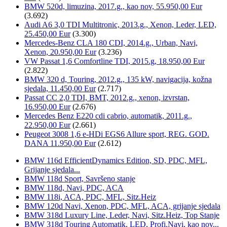
BMW 520d, limuzina, 2017.g., kao nov, 55.950,00 Eur
(3.692)
Audi A6 3,0 TDI Multitronic, 2013.g., Xenon, Leder, LED,
25.450,00 Eur
(3.300)
Mercedes-Benz CLA 180 CDI, 2014.g., Urban, Navi,
Xenon, 20.950,00 Eur
(3.236)
VW Passat 1,6 Comfortline TDI, 2015.g, 18.950,00 Eur
(2.822)
BMW 320 d, Touring, 2012.g., 135 kW, navigacija, kožna
sjedala, 11.450,00 Eur
(2.717)
Passat CC 2,0 TDI, BMT, 2012.g., xenon, izvrstan,
16.950,00 Eur
(2.676)
Mercedes Benz E220 cdi cabrio, automatik, 2011.g.,
22.950,00 Eur
(2.661)
Peugeot 3008 1,6 e-HDi EGS6 Allure sport, REG. GOD.
DANA 11.950,00 Eur
(2.612)
BMW 116d EfficientDynamics Edition, SD, PDC, MFL,
Grijanje sjedala...
BMW 118d Sport, Savršeno stanje
BMW 118d, Navi, PDC, ACA
BMW 118i, ACA, PDC, MFL, Sitz.Heiz
BMW 120d Navi, Xenon, PDC, MFL, ACA, grijanje sjedala
BMW 318d Luxury Line, Leder, Navi, Sitz.Heiz, Top Stanje
BMW 318d Touring Automatik, LED, Profi.Navi, kao nov...