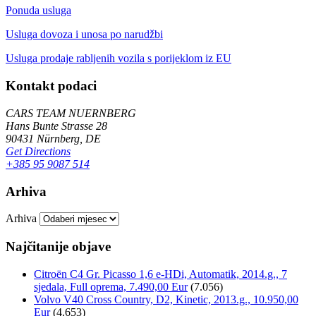
Ponuda usluga
Usluga dovoza i unosa po narudžbi
Usluga prodaje rabljenih vozila s porijeklom iz EU
Kontakt podaci
CARS TEAM NUERNBERG
Hans Bunte Strasse 28
90431 Nürnberg, DE
Get Directions
+385 95 9087 514
Arhiva
Arhiva
Najčitanije objave
Citroën C4 Gr. Picasso 1,6 e-HDi, Automatik, 2014.g., 7
sjedala, Full oprema, 7.490,00 Eur
(7.056)
Volvo V40 Cross Country, D2, Kinetic, 2013.g., 10.950,00
Eur
(4.653)