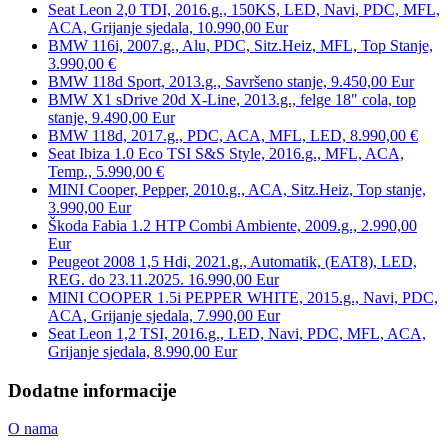
Seat Leon 2,0 TDI, 2016.g., 150KS, LED, Navi, PDC, MFL,
ACA, Grijanje sjedala, 10.990,00 Eur
BMW 116i, 2007.g., Alu, PDC, Sitz.Heiz, MFL, Top Stanje,
3.990,00 €
BMW 118d Sport, 2013.g., Savršeno stanje, 9.450,00 Eur
BMW X1 sDrive 20d X-Line, 2013.g., felge 18″ cola, top
stanje, 9.490,00 Eur
BMW 118d, 2017.g., PDC, ACA, MFL, LED, 8.990,00 €
Seat Ibiza 1.0 Eco TSI S&S Style, 2016.g., MFL, ACA,
Temp., 5.990,00 €
MINI Cooper, Pepper, 2010.g., ACA, Sitz.Heiz, Top stanje,
3.990,00 Eur
Škoda Fabia 1.2 HTP Combi Ambiente, 2009.g., 2.990,00
Eur
Peugeot 2008 1,5 Hdi, 2021.g., Automatik, (EAT8), LED,
REG. do 23.11.2025. 16.990,00 Eur
MINI COOPER 1.5i PEPPER WHITE, 2015.g., Navi, PDC,
ACA, Grijanje sjedala, 7.990,00 Eur
Seat Leon 1,2 TSI, 2016.g., LED, Navi, PDC, MFL, ACA,
Grijanje sjedala, 8.990,00 Eur
Dodatne informacije
O nama