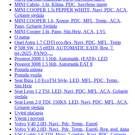
MINI Cabrio, 1.6i, Klima, PDC, Savršeno stanje
MINI COOPER 1.5i PEPPER WHITE, Navi, PDC, ACA,
Grijanje sjedala
MINI COOPER 1.6, Xenon, PDC, MFL, Temp., ACA,
Pano, Grijanje Sjedala
MINI Cooper 1.6i, Pano, Sitz.Heiz, ACA, 1.Vl.
O nama
Opel Astra 1.7 CDTI eco-flex, Navi, PDC, MFL, Temp
P 508 SW, 1.5 eHDI, AUTOMATIC EAT8, Reg. 7.
mj./2025, PANO.,...
Peugeot 2008 1,5 Hdi, Automatik, (EAT8), LED
Peugeot 3008 1.5 Hdi, Automatik EAT 8
Ponuda usluga
Ponuda vozila
Seat Ibiza 1.0 EcoTSI Style, LED, MFL, PDC, Temp.,
Sitz.Heiz
Seat Leon 1,2 TSI, LED, Navi, PDC, MFL, ACA, Grijanje
sjedala
Seat Leon 2,0 TDI, 150KS, LED, Navi, PDC, MFL, ACA,
Grijanje sjedala
Uvjeti plaćanja
Vijesti i novosti
Volvo V40 2.0D, Navi., Pdc, Temp., Euro6
Volvo V40 2.0D, Navi., Pdc, Temp., Euro6, Reg. god. dana
VW Caddy 1,6 TDI, Maxi, 7 sjedala, Navi, PDC, Grijanje