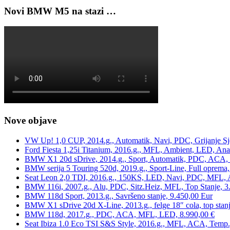
Novi BMW M5 na stazi …
Nove objave
VW Up! 1,0 CUP, 2014.g., Automatik, Navi, PDC, Grijanje Sj
Ford Fiesta 1,25i Titanium, 2016.g., MFL, Ambient, LED, Ana
BMW X1 20d sDrive, 2014.g., Sport, Automatik, PDC, ACA, Te
BMW serija 5 Touring 520d, 2019.g., Sport-Line, Full oprema,
Seat Leon 2,0 TDI, 2016.g., 150KS, LED, Navi, PDC, MFL, A
BMW 116i, 2007.g., Alu, PDC, Sitz.Heiz, MFL, Top Stanje, 3
BMW 118d Sport, 2013.g., Savršeno stanje, 9.450,00 Eur
BMW X1 sDrive 20d X-Line, 2013.g., felge 18″ cola, top stanj
BMW 118d, 2017.g., PDC, ACA, MFL, LED, 8.990,00 €
Seat Ibiza 1.0 Eco TSI S&S Style, 2016.g., MFL, ACA, Temp.