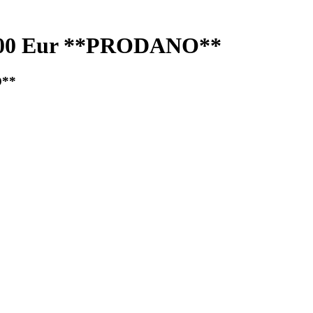
0,00 Eur **PRODANO**
O**