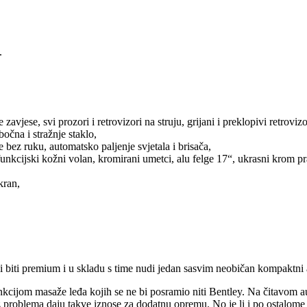
.
vjese, svi prozori i retrovizori na struju, grijani i preklopivi retroviz
očna i stražnje staklo,
 bez ruku, automatsko paljenje svjetala i brisača,
nkcijski kožni volan, kromirani umetci, alu felge 17“, ukrasni krom prag
kran,
 želi biti premium i u skladu s time nudi jedan sasvim neobičan kompa
kcijom masaže leđa kojih se ne bi posramio niti Bentley. Na čitavom 
z problema daju takve iznose za dodatnu opremu. No je li i po ostalome