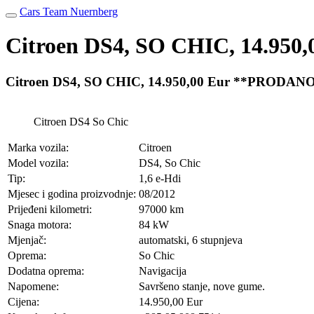
Cars Team Nuernberg
Citroen DS4, SO CHIC, 14.95
Citroen DS4, SO CHIC, 14.950,00 Eur **PRODAN
Citroen DS4 So Chic
Marka vozila:
Citroen
Model vozila:
DS4, So Chic
Tip:
1,6 e-Hdi
Mjesec i godina proizvodnje:
08/2012
Prijeđeni kilometri:
97000 km
Snaga motora:
84 kW
Mjenjač:
automatski, 6 stupnjeva
Oprema:
So Chic
Dodatna oprema:
Navigacija
Napomene:
Savršeno stanje, nove gume.
Cijena:
14.950,00 Eur