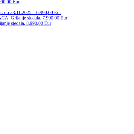
990,00 Eur
. do 23.11.2025. 16.990,00 Eur
 Grijanje sjedala, 7.990,00 Eur
anje sjedala, 8.990,00 Eur