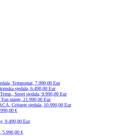
edala, Tempomat, 7.990,00 Eur
tomska sjedala, 6.490,00 Eur
mp., Sport sjedala, 9.990,00 Eur
 Top stanje, 21.990,00 Eur
CA, Grijanje sjedala, 10.990,00 Eur
.990,00 €
e, 9.490,00 Eur
, 5.990,00 €