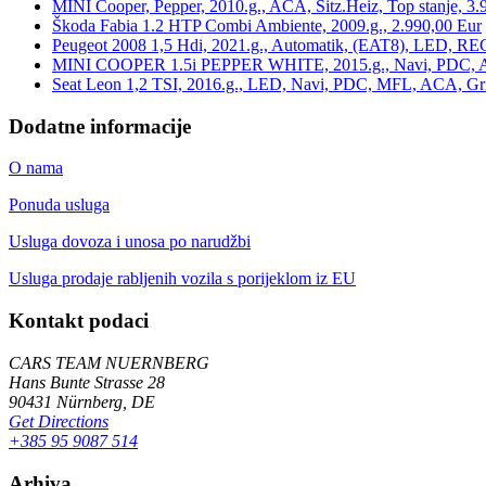
MINI Cooper, Pepper, 2010.g., ACA, Sitz.Heiz, Top stanje, 3.
Škoda Fabia 1.2 HTP Combi Ambiente, 2009.g., 2.990,00 Eur
Peugeot 2008 1,5 Hdi, 2021.g., Automatik, (EAT8), LED, REG
MINI COOPER 1.5i PEPPER WHITE, 2015.g., Navi, PDC, ACA,
Seat Leon 1,2 TSI, 2016.g., LED, Navi, PDC, MFL, ACA, Grij
Dodatne informacije
O nama
Ponuda usluga
Usluga dovoza i unosa po narudžbi
Usluga prodaje rabljenih vozila s porijeklom iz EU
Kontakt podaci
CARS TEAM NUERNBERG
Hans Bunte Strasse 28
90431 Nürnberg, DE
Get Directions
+385 95 9087 514
Arhiva