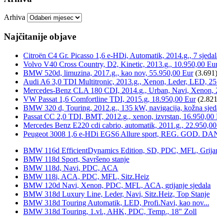
Arhiva
Najčitanije objave
Citroën C4 Gr. Picasso 1,6 e-HDi, Automatik, 2014.g., 7 sjeda
Volvo V40 Cross Country, D2, Kinetic, 2013.g., 10.950,00 Eu
BMW 520d, limuzina, 2017.g., kao nov, 55.950,00 Eur
(3.691
Audi A6 3,0 TDI Multitronic, 2013.g., Xenon, Leder, LED, 25
Mercedes-Benz CLA 180 CDI, 2014.g., Urban, Navi, Xenon, 
VW Passat 1,6 Comfortline TDI, 2015.g, 18.950,00 Eur
(2.821
BMW 320 d, Touring, 2012.g., 135 kW, navigacija, kožna sjed
Passat CC 2,0 TDI, BMT, 2012.g., xenon, izvrstan, 16.950,00
Mercedes Benz E220 cdi cabrio, automatik, 2011.g., 22.950,00
Peugeot 3008 1,6 e-HDi EGS6 Allure sport, REG. GOD. DA
BMW 116d EfficientDynamics Edition, SD, PDC, MFL, Grijanje
BMW 118d Sport, Savršeno stanje
BMW 118d, Navi, PDC, ACA
BMW 118i, ACA, PDC, MFL, Sitz.Heiz
BMW 120d Navi, Xenon, PDC, MFL, ACA, grijanje sjedala
BMW 318d Luxury Line, Leder, Navi, Sitz.Heiz, Top Stanje
BMW 318d Touring Automatik, LED, Profi.Navi, kao nov...
BMW 318d Touring, 1.vl., AHK, PDC, Temp., 18" Zoll