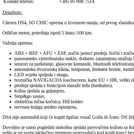
Kontakt telefon:
+385 95 908 7514
Detaljnije:
Citroen DS4, SO CHIC oprema u izvrsnom stanju, od prvog vlasnika
Odličan motor, potrošnja ispod 5 litara /100 km.
Važnija oprema:
ABS + REF + AFU + ESP, zračni jastuci prednji, bočni i zračne za
panoramsko vjetrobransko staklo, dodatno zatamnjena stražnja b
senzori za parkiranje, glasovne komande, bluetooth telefoniranje
automatska dvozonska klima, tempomat, limitator brzine, multifu
LED svjetla sprijeda i straga,
tvornička NAVIGACIJA touchscreen, karte EU + HR, veliki e
prednja sjedala s funkcijom masaže leđa (lumbalno),
kožna sjedala sa grijanjem,
Stop&go sustav,
električna ručna kočnica, Hill holder
servisna knjiga uredno ispunjena,
DS4 nije automobil koji će kupiti tipičan vozač Golfa ili Astre. DS
Dovoljno je samo pogledati raskošna sjedala presvučena kožom sa fun
nešto je na razini isključivo premium proizvođača kod kojih kupci be