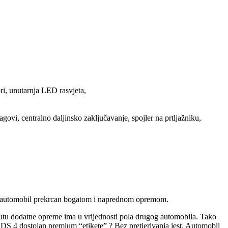
ori, unutarnja LED rasvjeta,
ovi, centralno daljinsko zaključavanje, spojler na prtljažniku,
ktni automobil prekrcan bogatom i naprednom opremom.
autu dodatne opreme ima u vrijednosti pola drugog automobila. Tako
 DS 4 dostojan premium “etikete” ? Bez pretjerivanja jest. Automobil