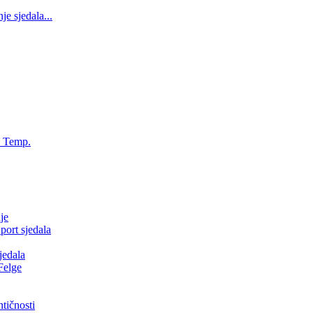
 sjedala...
, Temp.
je
ort sjedala
jedala
Felge
tičnosti