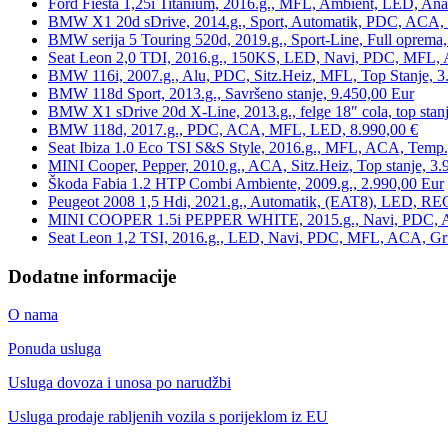
Ford Fiesta 1,25i Titanium, 2016.g., MFL, Ambient, LED, Ana
BMW X1 20d sDrive, 2014.g., Sport, Automatik, PDC, ACA, Te
BMW serija 5 Touring 520d, 2019.g., Sport-Line, Full oprema,
Seat Leon 2,0 TDI, 2016.g., 150KS, LED, Navi, PDC, MFL, A
BMW 116i, 2007.g., Alu, PDC, Sitz.Heiz, MFL, Top Stanje, 3
BMW 118d Sport, 2013.g., Savršeno stanje, 9.450,00 Eur
BMW X1 sDrive 20d X-Line, 2013.g., felge 18″ cola, top stanj
BMW 118d, 2017.g., PDC, ACA, MFL, LED, 8.990,00 €
Seat Ibiza 1.0 Eco TSI S&S Style, 2016.g., MFL, ACA, Temp.
MINI Cooper, Pepper, 2010.g., ACA, Sitz.Heiz, Top stanje, 3.
Škoda Fabia 1.2 HTP Combi Ambiente, 2009.g., 2.990,00 Eur
Peugeot 2008 1,5 Hdi, 2021.g., Automatik, (EAT8), LED, REG
MINI COOPER 1.5i PEPPER WHITE, 2015.g., Navi, PDC, ACA,
Seat Leon 1,2 TSI, 2016.g., LED, Navi, PDC, MFL, ACA, Grij
Dodatne informacije
O nama
Ponuda usluga
Usluga dovoza i unosa po narudžbi
Usluga prodaje rabljenih vozila s porijeklom iz EU