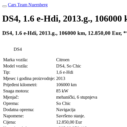
Cars Team Nuernberg
DS4, 1.6 e-Hdi, 2013.g., 1060
DS4, 1.6 e-Hdi, 2013.g., 106000 km, 12.850,00 Eu
DS4
Marka vozila:
Citroen
Model vozila:
DS4, So Chic
Tip:
1,6 e-Hdi
Mjesec i godina proizvodnje:
2013
Prijeđeni kilometri:
106000 km
Snaga motora:
85 kW
Mjenjač:
mehanički, 6 stupnjeva
Oprema:
So Chic
Dodatna oprema:
Navigacija
Napomene:
Savršeno stanje.
Cijena:
12.850,00 Eur