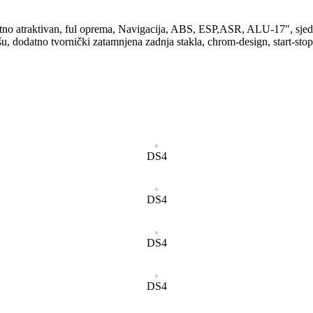
etno atraktivan, ful oprema, Navigacija, ABS, ESP,ASR, ALU-17″, sjed
šu, dodatno tvornički zatamnjena zadnja stakla, chrom-design, start-stop 
DS4
DS4
DS4
DS4