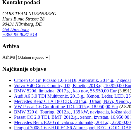
Kontakt podaci
CARS TEAM NUERNBERG
Hans Bunte Strasse 28
90431 Nürnberg, DE
Get Directions
+385 95 9087 514
Arhiva
Arhiva
Najčitanije objave
Citroën C4 Gr. Picasso 1,6 e-HDi, Automatik, 2014.g., 7 sjeda
Volvo V40 Cross Country, D2, Kinetic, 2013.g., 10.950,00 Eu
BMW 520d, limuzina, 2017.g., kao nov, 55.950,00 Eur
(3.691
Audi A6 3,0 TDI Multitronic, 2013.g., Xenon, Leder, LED, 25
Mercedes-Benz CLA 180 CDI, 2014.g., Urban, Navi, Xenon, 
VW Passat 1,6 Comfortline TDI, 2015.g, 18.950,00 Eur
(2.820
BMW 320 d, Touring, 2012.g., 135 kW, navigacija, kožna sjed
Passat CC 2,0 TDI, BMT, 2012.g., xenon, izvrstan, 16.950,00
Mercedes Benz E220 cdi cabrio, automatik, 2011.g., 22.950,00
Peugeot 3008 1,6 e-HDi EGS6 Allure sport, REG. GOD. DA