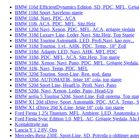
BMW 116d EfficientDynamics Edition, SD, PDC, MFL, Grijanje
BMW 118d Sport, Savršeno stanje
BMW 118d, Navi, PDC, ACA
BMW 118i, ACA, PDC, MFL, Sitz.Heiz
BMW 120d Navi, Xenon, PDC, MFL, ACA, grijanje sjedala
BMW 318d Luxury Line, Leder, Navi, Sitz.Heiz, Top Stanje
BMW 318d Touring Automatik, LED, Profi.Navi, kao nov...
BMW 318d Touring, 1.vl., AHK, PDC, Temp., 18" Zoll
BMW 318d, Adaptiv LED, Navi, AHK, MFL,PDC
BMW 318d, PDC, MFL, ACA, Sitz.Heiz, Top stanje
BMW 318d, Xenon, Navi, Pano, PDC, MFL, Grijanje Sjedala
BMW 318i, Navi, Temp, PDC, MFL
BMW 320d Touring, Sport-Line, Reg. god. dana
BMW 320d, AUTOMATIK, felge 18" cola, top stanje
BMW 520d Sport Line, HeadUp, Profi. Navi, Pano
BMW 520d, Navi, Xenon, Leder, Pano, Head-Up
BMW serija 5 Touring 520d, Sport-Line, Full oprema, Top stan
BMW X1 20d sDrive, Sport, Automatik, PDC, ACA, Temp., Sp
BMW X1 sDrive 20d X-Line, felge 18" cola, top stanje
Ford Fiesta 1,25i Titanium, MFL, Ambient, LED, Anatomska s
Ford Fiesta Sync Edition 1.0, MFL, AC, Grijanje Sjedala, Alu 
Kontaktirajte nas
Lancia Y 1,2 8V, Oro
Mercedes-Benz 230E, Sport-Line, SD, Potvrda o oldtimer auten