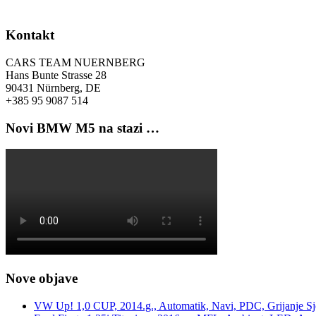
Kontakt
CARS TEAM NUERNBERG
Hans Bunte Strasse 28
90431 Nürnberg, DE
+385 95 9087 514
Novi BMW M5 na stazi …
Nove objave
VW Up! 1,0 CUP, 2014.g., Automatik, Navi, PDC, Grijanje Sj