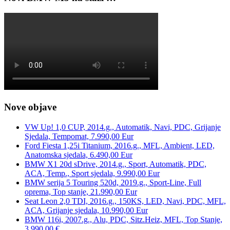
Nove objave
VW Up! 1,0 CUP, 2014.g., Automatik, Navi, PDC, Grijanje
Sjedala, Tempomat, 7.990,00 Eur
Ford Fiesta 1,25i Titanium, 2016.g., MFL, Ambient, LED,
Anatomska sjedala, 6.490,00 Eur
BMW X1 20d sDrive, 2014.g., Sport, Automatik, PDC,
ACA, Temp., Sport sjedala, 9.990,00 Eur
BMW serija 5 Touring 520d, 2019.g., Sport-Line, Full
oprema, Top stanje, 21.990,00 Eur
Seat Leon 2,0 TDI, 2016.g., 150KS, LED, Navi, PDC, MFL,
ACA, Grijanje sjedala, 10.990,00 Eur
BMW 116i, 2007.g., Alu, PDC, Sitz.Heiz, MFL, Top Stanje,
3.990,00 €