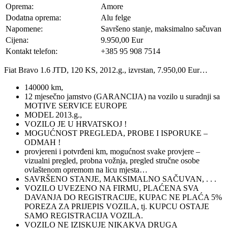
Oprema:
Amore
Dodatna oprema:
Alu felge
Napomene:
Savršeno stanje, maksimalno sačuvan
Cijena:
9.950,00 Eur
Kontakt telefon:
+385 95 908 7514
Fiat Bravo 1.6 JTD, 120 KS, 2012.g., izvrstan, 7.950,00 Eur…
140000 km,
12 mjesečno jamstvo (GARANCIJA) na vozilo u suradnji sa
MOTIVE SERVICE EUROPE
MODEL 2013.g.,
VOZILO JE U HRVATSKOJ !
MOGUĆNOST PREGLEDA, PROBE I ISPORUKE –
ODMAH !
provjereni i potvrđeni km, mogućnost svake provjere –
vizualni pregled, probna vožnja, pregled stručne osobe
ovlaštenom opremom na licu mjesta…
SAVRŠENO STANJE, MAKSIMALNO SAČUVAN, . . .
VOZILO UVEZENO NA FIRMU, PLAĆENA SVA
DAVANJA DO REGISTRACIJE, KUPAC NE PLAĆA 5%
POREZA ZA PRIJEPIS VOZILA, tj. KUPCU OSTAJE
SAMO REGISTRACIJA VOZILA.
VOZILO NE IZISKUJE NIKAKVA DRUGA