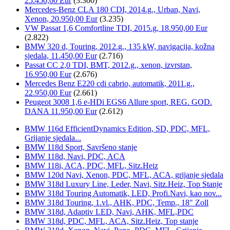
25.450,00 Eur
(3.300)
Mercedes-Benz CLA 180 CDI, 2014.g., Urban, Navi,
Xenon, 20.950,00 Eur
(3.235)
VW Passat 1,6 Comfortline TDI, 2015.g, 18.950,00 Eur
(2.822)
BMW 320 d, Touring, 2012.g., 135 kW, navigacija, kožna
sjedala, 11.450,00 Eur
(2.716)
Passat CC 2,0 TDI, BMT, 2012.g., xenon, izvrstan,
16.950,00 Eur
(2.676)
Mercedes Benz E220 cdi cabrio, automatik, 2011.g.,
22.950,00 Eur
(2.661)
Peugeot 3008 1,6 e-HDi EGS6 Allure sport, REG. GOD.
DANA 11.950,00 Eur
(2.612)
BMW 116d EfficientDynamics Edition, SD, PDC, MFL,
Grijanje sjedala...
BMW 118d Sport, Savršeno stanje
BMW 118d, Navi, PDC, ACA
BMW 118i, ACA, PDC, MFL, Sitz.Heiz
BMW 120d Navi, Xenon, PDC, MFL, ACA, grijanje sjedala
BMW 318d Luxury Line, Leder, Navi, Sitz.Heiz, Top Stanje
BMW 318d Touring Automatik, LED, Profi.Navi, kao nov...
BMW 318d Touring, 1.vl., AHK, PDC, Temp., 18" Zoll
BMW 318d, Adaptiv LED, Navi, AHK, MFL,PDC
BMW 318d, PDC, MFL, ACA, Sitz.Heiz, Top stanje