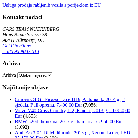
Usluga prodaje rabljenih vozila s porijeklom iz EU
Kontakt podaci
CARS TEAM NUERNBERG
Hans Bunte Strasse 28
90431 Nürnberg, DE
Get Directions
+385 95 9087 514
Arhiva
Arhiva
Najčitanije objave
Citroën C4 Gr. Picasso 1,6 e-HDi, Automatik, 2014.g., 7
sjedala, Full oprema, 7.490,00 Eur
(7.056)
Volvo V40 Cross Country, D2, Kinetic, 2013.g., 10.950,00
Eur
(4.653)
BMW 520d, limuzina, 2017.g., kao nov, 55.950,00 Eur
(3.692)
Audi A6 3,0 TDI Multitronic, 2013.g., Xenon, Leder, LED,