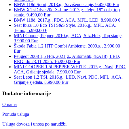
BMW 118d Sport, 2013.g., Savršeno stanje, 9.450,00 Eur
BMW X1 sDrive 20d X-Line, 2013.g., felge 18″ cola, top
stanje, 9.490,00 Eur
BMW 118d, 2017.g., PDC, ACA, MFL, LED, 8.990,00 €
Seat Ibiza 1.0 Eco TSI S&S Style, 2016.g., MFL, ACA,
Temp., 5.990,00 €
MINI Cooper, Pepper, 2010.g., ACA, Sitz.Heiz, Top stanje,
3.990,00 Eur
Škoda Fabia 1.2 HTP Combi Ambiente, 2009.g., 2.990,00
Eur
Peugeot 2008 1,5 Hdi, 2021.g., Automatik, (EAT8), LED,
REG. do 23.11.2025. 16.990,00 Eur
MINI COOPER 1.5i PEPPER WHITE, 2015.g., Navi, PDC,
ACA, Grijanje sjedala, 7.990,00 Eur
Seat Leon 1,2 TSI, 2016.g., LED, Navi, PDC, MFL, ACA,
Grijanje sjedala, 8.990,00 Eur
Dodatne informacije
O nama
Ponuda usluga
Usluga dovoza i unosa po narudžbi