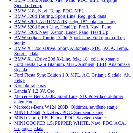
BMW 318d, Xenon, Navi, Pano, PDC, MFL, Grijanje
Sjedala, Temp.
BMW 318i, Navi, Temp, PDC, MFL
BMW 320d Touring, Sport-Line, Reg. god. dana
BMW 320d, AUTOMATIK, felge 18" cola, top stanje
BMW 520d Sport Line, HeadUp, Profi. Navi, Pano
BMW 520d, Navi, Xenon, Leder, Pano, Head-Up
BMW serija 5 Touring 520d, Sport-Line, Full oprema, Top
stanje
BMW X1 20d sDrive, Sport, Automatik, PDC, ACA, Temp.,
Sport sjedala
BMW X1 sDrive 20d X-Line, felge 18" cola, top stanje
Ford Fiesta 1,25i Titanium, MFL, Ambient, LED, Anatomska
sjedala
Ford Fiesta Sync Edition 1.0, MFL, AC, Grijanje Sjedala, Alu
Felge
Kontaktirajte nas
Lancia Y 1,2 8V, Oro
Mercedes-Benz 230E, Sport-Line, SD, Potvrda o oldtimer
autentičnosti
Mercedes-Benz W124 200D, Oldtimer, savršeno stanje
MINI 1.2 Salt, Sitz.Heiz, PDC, Savrseno stanje
MINI Cabrio, 1.6i, Klima, PDC, Savršeno stanje
MINI COOPER 1.5i PEPPER WHITE, Navi, PDC, ACA,
Grijanje sjedala