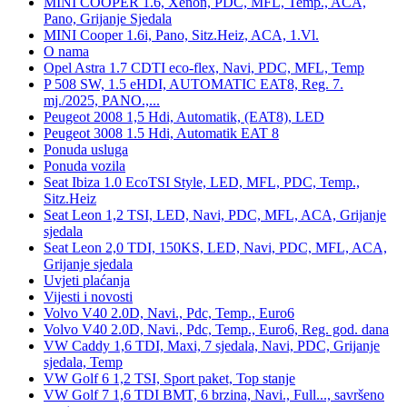
MINI COOPER 1.6, Xenon, PDC, MFL, Temp., ACA,
Pano, Grijanje Sjedala
MINI Cooper 1.6i, Pano, Sitz.Heiz, ACA, 1.Vl.
O nama
Opel Astra 1.7 CDTI eco-flex, Navi, PDC, MFL, Temp
P 508 SW, 1.5 eHDI, AUTOMATIC EAT8, Reg. 7.
mj./2025, PANO.,...
Peugeot 2008 1,5 Hdi, Automatik, (EAT8), LED
Peugeot 3008 1.5 Hdi, Automatik EAT 8
Ponuda usluga
Ponuda vozila
Seat Ibiza 1.0 EcoTSI Style, LED, MFL, PDC, Temp.,
Sitz.Heiz
Seat Leon 1,2 TSI, LED, Navi, PDC, MFL, ACA, Grijanje
sjedala
Seat Leon 2,0 TDI, 150KS, LED, Navi, PDC, MFL, ACA,
Grijanje sjedala
Uvjeti plaćanja
Vijesti i novosti
Volvo V40 2.0D, Navi., Pdc, Temp., Euro6
Volvo V40 2.0D, Navi., Pdc, Temp., Euro6, Reg. god. dana
VW Caddy 1,6 TDI, Maxi, 7 sjedala, Navi, PDC, Grijanje
sjedala, Temp
VW Golf 6 1,2 TSI, Sport paket, Top stanje
VW Golf 7 1,6 TDI BMT, 6 brzina, Navi., Full..., savršeno