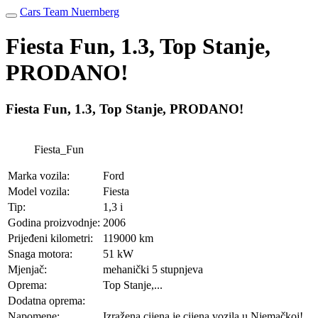
Cars Team Nuernberg
Fiesta Fun, 1.3, Top Stanje,
PRODANO!
Fiesta Fun, 1.3, Top Stanje, PRODANO!
Fiesta_Fun
Marka vozila:
Ford
Model vozila:
Fiesta
Tip:
1,3 i
Godina proizvodnje:
2006
Prijeđeni kilometri:
119000 km
Snaga motora:
51 kW
Mjenjač:
mehanički 5 stupnjeva
Oprema:
Top Stanje,...
Dodatna oprema:
Napomene:
Izražena cijena je cijena vozila u Njemačkoj!