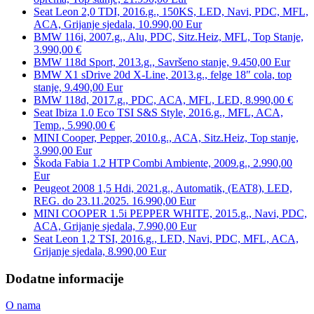
Seat Leon 2,0 TDI, 2016.g., 150KS, LED, Navi, PDC, MFL,
ACA, Grijanje sjedala, 10.990,00 Eur
BMW 116i, 2007.g., Alu, PDC, Sitz.Heiz, MFL, Top Stanje,
3.990,00 €
BMW 118d Sport, 2013.g., Savršeno stanje, 9.450,00 Eur
BMW X1 sDrive 20d X-Line, 2013.g., felge 18″ cola, top
stanje, 9.490,00 Eur
BMW 118d, 2017.g., PDC, ACA, MFL, LED, 8.990,00 €
Seat Ibiza 1.0 Eco TSI S&S Style, 2016.g., MFL, ACA,
Temp., 5.990,00 €
MINI Cooper, Pepper, 2010.g., ACA, Sitz.Heiz, Top stanje,
3.990,00 Eur
Škoda Fabia 1.2 HTP Combi Ambiente, 2009.g., 2.990,00
Eur
Peugeot 2008 1,5 Hdi, 2021.g., Automatik, (EAT8), LED,
REG. do 23.11.2025. 16.990,00 Eur
MINI COOPER 1.5i PEPPER WHITE, 2015.g., Navi, PDC,
ACA, Grijanje sjedala, 7.990,00 Eur
Seat Leon 1,2 TSI, 2016.g., LED, Navi, PDC, MFL, ACA,
Grijanje sjedala, 8.990,00 Eur
Dodatne informacije
O nama