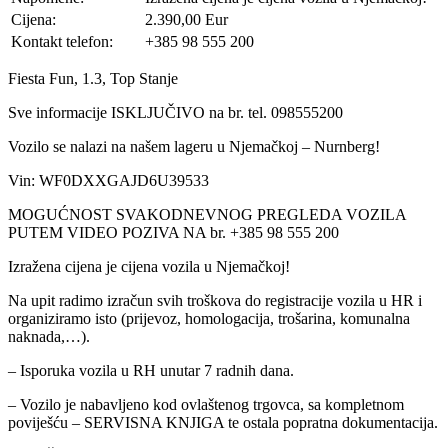
Cijena:
2.390,00 Eur
Kontakt telefon:
+385 98 555 200
Fiesta Fun, 1.3, Top Stanje
Sve informacije ISKLJUČIVO na br. tel. 098555200
Vozilo se nalazi na našem lageru u Njemačkoj – Nurnberg!
Vin: WF0DXXGAJD6U39533
MOGUĆNOST SVAKODNEVNOG PREGLEDA VOZILA
PUTEM VIDEO POZIVA NA br. +385 98 555 200
Izražena cijena je cijena vozila u Njemačkoj!
Na upit radimo izračun svih troškova do registracije vozila u HR i
organiziramo isto (prijevoz, homologacija, trošarina, komunalna
naknada,…).
– Isporuka vozila u RH unutar 7 radnih dana.
– Vozilo je nabavljeno kod ovlaštenog trgovca, sa kompletnom
poviješću – SERVISNA KNJIGA te ostala popratna dokumentacija.