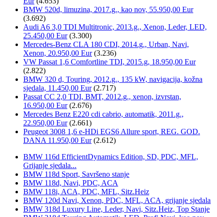
Eur
(4.653)
BMW 520d, limuzina, 2017.g., kao nov, 55.950,00 Eur
(3.692)
Audi A6 3,0 TDI Multitronic, 2013.g., Xenon, Leder, LED,
25.450,00 Eur
(3.300)
Mercedes-Benz CLA 180 CDI, 2014.g., Urban, Navi,
Xenon, 20.950,00 Eur
(3.236)
VW Passat 1,6 Comfortline TDI, 2015.g, 18.950,00 Eur
(2.822)
BMW 320 d, Touring, 2012.g., 135 kW, navigacija, kožna
sjedala, 11.450,00 Eur
(2.717)
Passat CC 2,0 TDI, BMT, 2012.g., xenon, izvrstan,
16.950,00 Eur
(2.676)
Mercedes Benz E220 cdi cabrio, automatik, 2011.g.,
22.950,00 Eur
(2.661)
Peugeot 3008 1,6 e-HDi EGS6 Allure sport, REG. GOD.
DANA 11.950,00 Eur
(2.612)
BMW 116d EfficientDynamics Edition, SD, PDC, MFL,
Grijanje sjedala...
BMW 118d Sport, Savršeno stanje
BMW 118d, Navi, PDC, ACA
BMW 118i, ACA, PDC, MFL, Sitz.Heiz
BMW 120d Navi, Xenon, PDC, MFL, ACA, grijanje sjedala
BMW 318d Luxury Line, Leder, Navi, Sitz.Heiz, Top Stanje