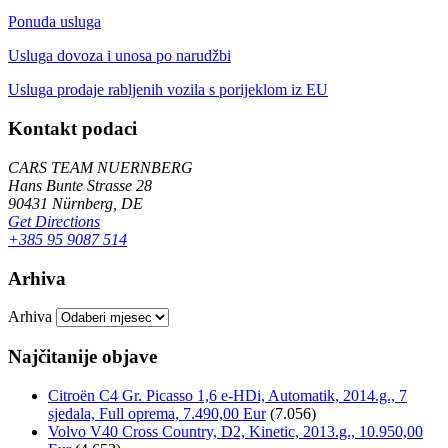
Ponuda usluga
Usluga dovoza i unosa po narudžbi
Usluga prodaje rabljenih vozila s porijeklom iz EU
Kontakt podaci
CARS TEAM NUERNBERG
Hans Bunte Strasse 28
90431 Nürnberg, DE
Get Directions
+385 95 9087 514
Arhiva
Arhiva
Najčitanije objave
Citroën C4 Gr. Picasso 1,6 e-HDi, Automatik, 2014.g., 7
sjedala, Full oprema, 7.490,00 Eur
(7.056)
Volvo V40 Cross Country, D2, Kinetic, 2013.g., 10.950,00