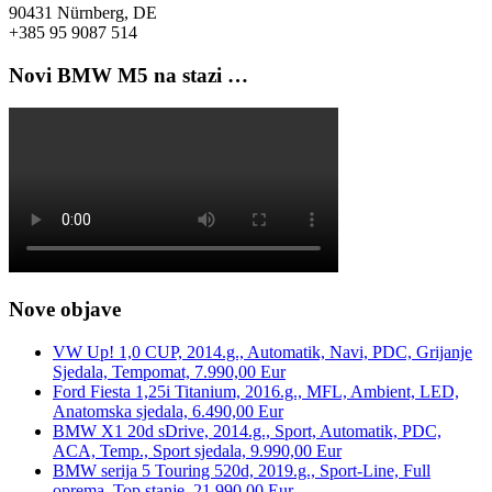
90431 Nürnberg, DE
+385 95 9087 514
Novi BMW M5 na stazi …
Nove objave
VW Up! 1,0 CUP, 2014.g., Automatik, Navi, PDC, Grijanje
Sjedala, Tempomat, 7.990,00 Eur
Ford Fiesta 1,25i Titanium, 2016.g., MFL, Ambient, LED,
Anatomska sjedala, 6.490,00 Eur
BMW X1 20d sDrive, 2014.g., Sport, Automatik, PDC,
ACA, Temp., Sport sjedala, 9.990,00 Eur
BMW serija 5 Touring 520d, 2019.g., Sport-Line, Full
oprema, Top stanje, 21.990,00 Eur