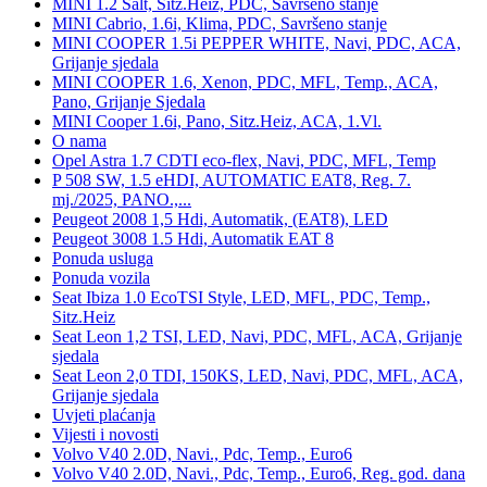
MINI 1.2 Salt, Sitz.Heiz, PDC, Savrseno stanje
MINI Cabrio, 1.6i, Klima, PDC, Savršeno stanje
MINI COOPER 1.5i PEPPER WHITE, Navi, PDC, ACA,
Grijanje sjedala
MINI COOPER 1.6, Xenon, PDC, MFL, Temp., ACA,
Pano, Grijanje Sjedala
MINI Cooper 1.6i, Pano, Sitz.Heiz, ACA, 1.Vl.
O nama
Opel Astra 1.7 CDTI eco-flex, Navi, PDC, MFL, Temp
P 508 SW, 1.5 eHDI, AUTOMATIC EAT8, Reg. 7.
mj./2025, PANO.,...
Peugeot 2008 1,5 Hdi, Automatik, (EAT8), LED
Peugeot 3008 1.5 Hdi, Automatik EAT 8
Ponuda usluga
Ponuda vozila
Seat Ibiza 1.0 EcoTSI Style, LED, MFL, PDC, Temp.,
Sitz.Heiz
Seat Leon 1,2 TSI, LED, Navi, PDC, MFL, ACA, Grijanje
sjedala
Seat Leon 2,0 TDI, 150KS, LED, Navi, PDC, MFL, ACA,
Grijanje sjedala
Uvjeti plaćanja
Vijesti i novosti
Volvo V40 2.0D, Navi., Pdc, Temp., Euro6
Volvo V40 2.0D, Navi., Pdc, Temp., Euro6, Reg. god. dana