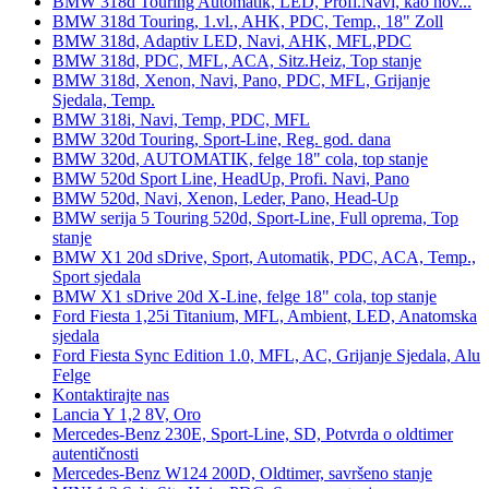
BMW 318d Touring Automatik, LED, Profi.Navi, kao nov...
BMW 318d Touring, 1.vl., AHK, PDC, Temp., 18" Zoll
BMW 318d, Adaptiv LED, Navi, AHK, MFL,PDC
BMW 318d, PDC, MFL, ACA, Sitz.Heiz, Top stanje
BMW 318d, Xenon, Navi, Pano, PDC, MFL, Grijanje
Sjedala, Temp.
BMW 318i, Navi, Temp, PDC, MFL
BMW 320d Touring, Sport-Line, Reg. god. dana
BMW 320d, AUTOMATIK, felge 18" cola, top stanje
BMW 520d Sport Line, HeadUp, Profi. Navi, Pano
BMW 520d, Navi, Xenon, Leder, Pano, Head-Up
BMW serija 5 Touring 520d, Sport-Line, Full oprema, Top
stanje
BMW X1 20d sDrive, Sport, Automatik, PDC, ACA, Temp.,
Sport sjedala
BMW X1 sDrive 20d X-Line, felge 18" cola, top stanje
Ford Fiesta 1,25i Titanium, MFL, Ambient, LED, Anatomska
sjedala
Ford Fiesta Sync Edition 1.0, MFL, AC, Grijanje Sjedala, Alu
Felge
Kontaktirajte nas
Lancia Y 1,2 8V, Oro
Mercedes-Benz 230E, Sport-Line, SD, Potvrda o oldtimer
autentičnosti
Mercedes-Benz W124 200D, Oldtimer, savršeno stanje