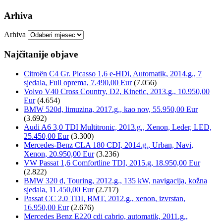
Arhiva
Arhiva
Najčitanije objave
Citroën C4 Gr. Picasso 1,6 e-HDi, Automatik, 2014.g., 7
sjedala, Full oprema, 7.490,00 Eur
(7.056)
Volvo V40 Cross Country, D2, Kinetic, 2013.g., 10.950,00
Eur
(4.654)
BMW 520d, limuzina, 2017.g., kao nov, 55.950,00 Eur
(3.692)
Audi A6 3,0 TDI Multitronic, 2013.g., Xenon, Leder, LED,
25.450,00 Eur
(3.300)
Mercedes-Benz CLA 180 CDI, 2014.g., Urban, Navi,
Xenon, 20.950,00 Eur
(3.236)
VW Passat 1,6 Comfortline TDI, 2015.g, 18.950,00 Eur
(2.822)
BMW 320 d, Touring, 2012.g., 135 kW, navigacija, kožna
sjedala, 11.450,00 Eur
(2.717)
Passat CC 2,0 TDI, BMT, 2012.g., xenon, izvrstan,
16.950,00 Eur
(2.676)
Mercedes Benz E220 cdi cabrio, automatik, 2011.g.,