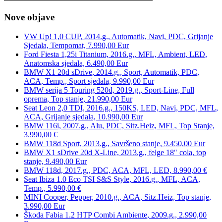
Nove objave
VW Up! 1,0 CUP, 2014.g., Automatik, Navi, PDC, Grijanje
Sjedala, Tempomat, 7.990,00 Eur
Ford Fiesta 1,25i Titanium, 2016.g., MFL, Ambient, LED,
Anatomska sjedala, 6.490,00 Eur
BMW X1 20d sDrive, 2014.g., Sport, Automatik, PDC,
ACA, Temp., Sport sjedala, 9.990,00 Eur
BMW serija 5 Touring 520d, 2019.g., Sport-Line, Full
oprema, Top stanje, 21.990,00 Eur
Seat Leon 2,0 TDI, 2016.g., 150KS, LED, Navi, PDC, MFL,
ACA, Grijanje sjedala, 10.990,00 Eur
BMW 116i, 2007.g., Alu, PDC, Sitz.Heiz, MFL, Top Stanje,
3.990,00 €
BMW 118d Sport, 2013.g., Savršeno stanje, 9.450,00 Eur
BMW X1 sDrive 20d X-Line, 2013.g., felge 18″ cola, top
stanje, 9.490,00 Eur
BMW 118d, 2017.g., PDC, ACA, MFL, LED, 8.990,00 €
Seat Ibiza 1.0 Eco TSI S&S Style, 2016.g., MFL, ACA,
Temp., 5.990,00 €
MINI Cooper, Pepper, 2010.g., ACA, Sitz.Heiz, Top stanje,
3.990,00 Eur
Škoda Fabia 1.2 HTP Combi Ambiente, 2009.g., 2.990,00