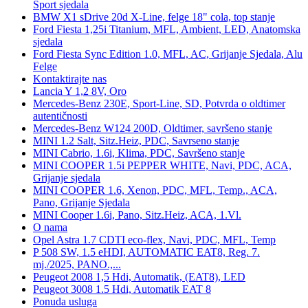
Sport sjedala
BMW X1 sDrive 20d X-Line, felge 18" cola, top stanje
Ford Fiesta 1,25i Titanium, MFL, Ambient, LED, Anatomska
sjedala
Ford Fiesta Sync Edition 1.0, MFL, AC, Grijanje Sjedala, Alu
Felge
Kontaktirajte nas
Lancia Y 1,2 8V, Oro
Mercedes-Benz 230E, Sport-Line, SD, Potvrda o oldtimer
autentičnosti
Mercedes-Benz W124 200D, Oldtimer, savršeno stanje
MINI 1.2 Salt, Sitz.Heiz, PDC, Savrseno stanje
MINI Cabrio, 1.6i, Klima, PDC, Savršeno stanje
MINI COOPER 1.5i PEPPER WHITE, Navi, PDC, ACA,
Grijanje sjedala
MINI COOPER 1.6, Xenon, PDC, MFL, Temp., ACA,
Pano, Grijanje Sjedala
MINI Cooper 1.6i, Pano, Sitz.Heiz, ACA, 1.Vl.
O nama
Opel Astra 1.7 CDTI eco-flex, Navi, PDC, MFL, Temp
P 508 SW, 1.5 eHDI, AUTOMATIC EAT8, Reg. 7.
mj./2025, PANO.,...
Peugeot 2008 1,5 Hdi, Automatik, (EAT8), LED
Peugeot 3008 1.5 Hdi, Automatik EAT 8
Ponuda usluga