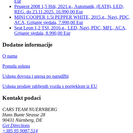
Eur
Peugeot 2008 1,5 Hdi, 2021.g., Automatik, (EAT8), LED,
REG. do 23.11.2025. 16.990,00 Eur
MINI COOPER 1.5i PEPPER WHITE, 2015.g., Navi, PDC,
ACA, Grijanje sjedala, 7.990,00 Eur
Seat Leon 1,2 TSI, 2016.g., LED, Navi, PDC, MFL, ACA,
Grijanje sjedala, 8.990,00 Eur
Dodatne informacije
O nama
Ponuda usluga
Usluga dovoza i unosa po narudžbi
Usluga prodaje rabljenih vozila s porijeklom iz EU
Kontakt podaci
CARS TEAM NUERNBERG
Hans Bunte Strasse 28
90431 Nürnberg, DE
Get Directions
+385 95 9087 514