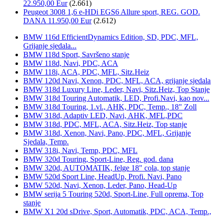
22.950,00 Eur
(2.661)
Peugeot 3008 1,6 e-HDi EGS6 Allure sport, REG. GOD.
DANA 11.950,00 Eur
(2.612)
BMW 116d EfficientDynamics Edition, SD, PDC, MFL,
Grijanje sjedala...
BMW 118d Sport, Savršeno stanje
BMW 118d, Navi, PDC, ACA
BMW 118i, ACA, PDC, MFL, Sitz.Heiz
BMW 120d Navi, Xenon, PDC, MFL, ACA, grijanje sjedala
BMW 318d Luxury Line, Leder, Navi, Sitz.Heiz, Top Stanje
BMW 318d Touring Automatik, LED, Profi.Navi, kao nov...
BMW 318d Touring, 1.vl., AHK, PDC, Temp., 18" Zoll
BMW 318d, Adaptiv LED, Navi, AHK, MFL,PDC
BMW 318d, PDC, MFL, ACA, Sitz.Heiz, Top stanje
BMW 318d, Xenon, Navi, Pano, PDC, MFL, Grijanje
Sjedala, Temp.
BMW 318i, Navi, Temp, PDC, MFL
BMW 320d Touring, Sport-Line, Reg. god. dana
BMW 320d, AUTOMATIK, felge 18" cola, top stanje
BMW 520d Sport Line, HeadUp, Profi. Navi, Pano
BMW 520d, Navi, Xenon, Leder, Pano, Head-Up
BMW serija 5 Touring 520d, Sport-Line, Full oprema, Top
stanje
BMW X1 20d sDrive, Sport, Automatik, PDC, ACA, Temp.,