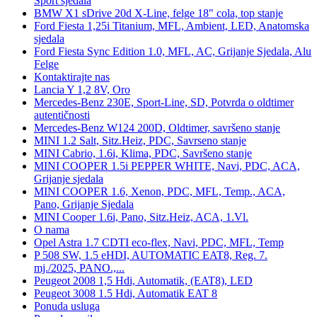
Sport sjedala
BMW X1 sDrive 20d X-Line, felge 18" cola, top stanje
Ford Fiesta 1,25i Titanium, MFL, Ambient, LED, Anatomska
sjedala
Ford Fiesta Sync Edition 1.0, MFL, AC, Grijanje Sjedala, Alu
Felge
Kontaktirajte nas
Lancia Y 1,2 8V, Oro
Mercedes-Benz 230E, Sport-Line, SD, Potvrda o oldtimer
autentičnosti
Mercedes-Benz W124 200D, Oldtimer, savršeno stanje
MINI 1.2 Salt, Sitz.Heiz, PDC, Savrseno stanje
MINI Cabrio, 1.6i, Klima, PDC, Savršeno stanje
MINI COOPER 1.5i PEPPER WHITE, Navi, PDC, ACA,
Grijanje sjedala
MINI COOPER 1.6, Xenon, PDC, MFL, Temp., ACA,
Pano, Grijanje Sjedala
MINI Cooper 1.6i, Pano, Sitz.Heiz, ACA, 1.Vl.
O nama
Opel Astra 1.7 CDTI eco-flex, Navi, PDC, MFL, Temp
P 508 SW, 1.5 eHDI, AUTOMATIC EAT8, Reg. 7.
mj./2025, PANO.,...
Peugeot 2008 1,5 Hdi, Automatik, (EAT8), LED
Peugeot 3008 1.5 Hdi, Automatik EAT 8
Ponuda usluga