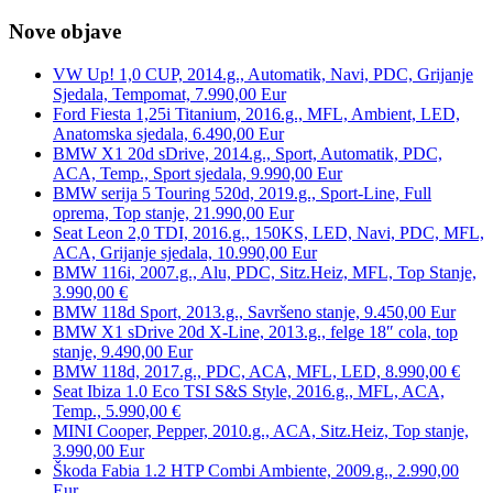
Nove objave
VW Up! 1,0 CUP, 2014.g., Automatik, Navi, PDC, Grijanje
Sjedala, Tempomat, 7.990,00 Eur
Ford Fiesta 1,25i Titanium, 2016.g., MFL, Ambient, LED,
Anatomska sjedala, 6.490,00 Eur
BMW X1 20d sDrive, 2014.g., Sport, Automatik, PDC,
ACA, Temp., Sport sjedala, 9.990,00 Eur
BMW serija 5 Touring 520d, 2019.g., Sport-Line, Full
oprema, Top stanje, 21.990,00 Eur
Seat Leon 2,0 TDI, 2016.g., 150KS, LED, Navi, PDC, MFL,
ACA, Grijanje sjedala, 10.990,00 Eur
BMW 116i, 2007.g., Alu, PDC, Sitz.Heiz, MFL, Top Stanje,
3.990,00 €
BMW 118d Sport, 2013.g., Savršeno stanje, 9.450,00 Eur
BMW X1 sDrive 20d X-Line, 2013.g., felge 18″ cola, top
stanje, 9.490,00 Eur
BMW 118d, 2017.g., PDC, ACA, MFL, LED, 8.990,00 €
Seat Ibiza 1.0 Eco TSI S&S Style, 2016.g., MFL, ACA,
Temp., 5.990,00 €
MINI Cooper, Pepper, 2010.g., ACA, Sitz.Heiz, Top stanje,
3.990,00 Eur
Škoda Fabia 1.2 HTP Combi Ambiente, 2009.g., 2.990,00
Eur