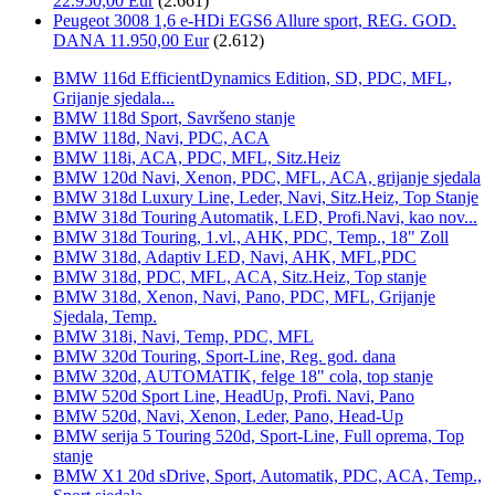
22.950,00 Eur
(2.661)
Peugeot 3008 1,6 e-HDi EGS6 Allure sport, REG. GOD.
DANA 11.950,00 Eur
(2.612)
BMW 116d EfficientDynamics Edition, SD, PDC, MFL,
Grijanje sjedala...
BMW 118d Sport, Savršeno stanje
BMW 118d, Navi, PDC, ACA
BMW 118i, ACA, PDC, MFL, Sitz.Heiz
BMW 120d Navi, Xenon, PDC, MFL, ACA, grijanje sjedala
BMW 318d Luxury Line, Leder, Navi, Sitz.Heiz, Top Stanje
BMW 318d Touring Automatik, LED, Profi.Navi, kao nov...
BMW 318d Touring, 1.vl., AHK, PDC, Temp., 18" Zoll
BMW 318d, Adaptiv LED, Navi, AHK, MFL,PDC
BMW 318d, PDC, MFL, ACA, Sitz.Heiz, Top stanje
BMW 318d, Xenon, Navi, Pano, PDC, MFL, Grijanje
Sjedala, Temp.
BMW 318i, Navi, Temp, PDC, MFL
BMW 320d Touring, Sport-Line, Reg. god. dana
BMW 320d, AUTOMATIK, felge 18" cola, top stanje
BMW 520d Sport Line, HeadUp, Profi. Navi, Pano
BMW 520d, Navi, Xenon, Leder, Pano, Head-Up
BMW serija 5 Touring 520d, Sport-Line, Full oprema, Top
stanje
BMW X1 20d sDrive, Sport, Automatik, PDC, ACA, Temp.,