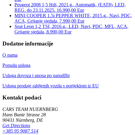
Peugeot 2008 1,5 Hdi, 2021.g., Automatik, (EAT8), LED,
REG. do 23.11.2025. 16.990,00 Eur
MINI COOPER 1.5i PEPPER WHITE, 2015.g., Navi, PDC,
ACA, Grijanje sjedala, 7.990,00 Eur
Seat Leon 1,2 TSI, 2016.g., LED, Navi, PDC, MFL, ACA,
Grijanje sjedala, 8.990,00 Eur
Dodatne informacije
O nama
Ponuda usluga
Usluga dovoza i unosa po narudžbi
Usluga prodaje rabljenih vozila s porijeklom iz EU
Kontakt podaci
CARS TEAM NUERNBERG
Hans Bunte Strasse 28
90431 Nürnberg, DE
Get Directions
+385 95 9087 514