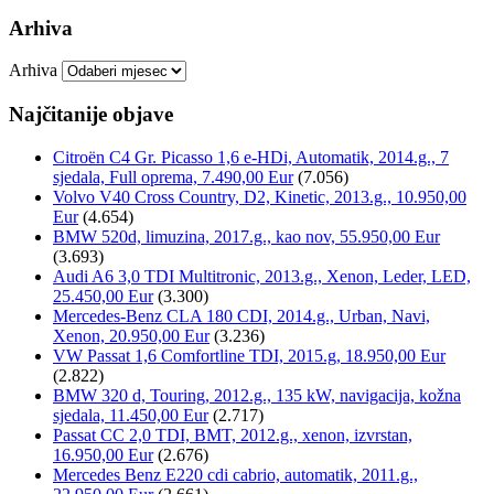
Arhiva
Arhiva
Najčitanije objave
Citroën C4 Gr. Picasso 1,6 e-HDi, Automatik, 2014.g., 7
sjedala, Full oprema, 7.490,00 Eur
(7.056)
Volvo V40 Cross Country, D2, Kinetic, 2013.g., 10.950,00
Eur
(4.654)
BMW 520d, limuzina, 2017.g., kao nov, 55.950,00 Eur
(3.693)
Audi A6 3,0 TDI Multitronic, 2013.g., Xenon, Leder, LED,
25.450,00 Eur
(3.300)
Mercedes-Benz CLA 180 CDI, 2014.g., Urban, Navi,
Xenon, 20.950,00 Eur
(3.236)
VW Passat 1,6 Comfortline TDI, 2015.g, 18.950,00 Eur
(2.822)
BMW 320 d, Touring, 2012.g., 135 kW, navigacija, kožna
sjedala, 11.450,00 Eur
(2.717)
Passat CC 2,0 TDI, BMT, 2012.g., xenon, izvrstan,
16.950,00 Eur
(2.676)
Mercedes Benz E220 cdi cabrio, automatik, 2011.g.,