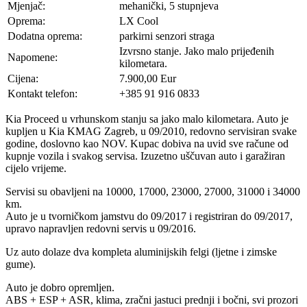
Mjenjač:
mehanički, 5 stupnjeva
Oprema:
LX Cool
Dodatna oprema:
parkirni senzori straga
Izvrsno stanje. Jako malo prijeđenih
Napomene:
kilometara.
Cijena:
7.900,00 Eur
Kontakt telefon:
+385 91 916 0833
Kia Proceed u vrhunskom stanju sa jako malo kilometara. Auto je
kupljen u Kia KMAG Zagreb, u 09/2010, redovno servisiran svake
godine, doslovno kao NOV. Kupac dobiva na uvid sve račune od
kupnje vozila i svakog servisa. Izuzetno uščuvan auto i garažiran
cijelo vrijeme.
Servisi su obavljeni na 10000, 17000, 23000, 27000, 31000 i 34000
km.
Auto je u tvorničkom jamstvu do 09/2017 i registriran do 09/2017,
upravo napravljen redovni servis u 09/2016.
Uz auto dolaze dva kompleta aluminijskih felgi (ljetne i zimske
gume).
Auto je dobro opremljen.
ABS + ESP + ASR, klima, zračni jastuci prednji i bočni, svi prozori