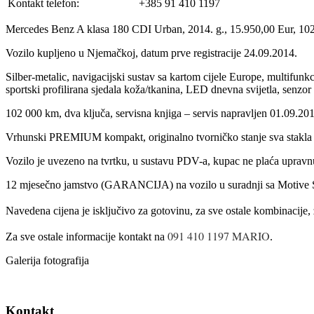
Kontakt telefon:
+385 91 410 1197
Mercedes Benz A klasa 180 CDI Urban, 2014. g., 15.950,00 Eur, 102
Vozilo kupljeno u Njemačkoj, datum prve registracije 24.09.2014.
Silber-metalic, navigacijski sustav sa kartom cijele Europe, multifu
sportski profilirana sjedala koža/tkanina, LED dnevna svijetla, senzor z
102 000 km, dva ključa, servisna knjiga – servis napravljen 01.09.2
Vrhunski PREMIUM kompakt, originalno tvorničko stanje sva stakla i fa
Vozilo je uvezeno na tvrtku, u sustavu PDV-a, kupac ne plaća upravnu 
12 mjesečno jamstvo (GARANCIJA) na vozilo u suradnji sa Motive 
Navedena cijena je isključivo za gotovinu, za sve ostale kombinacije,
091 410 1197 MARIO
Za sve ostale informacije kontakt na
.
Galerija fotografija
Kontakt