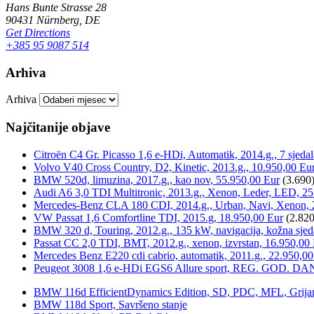
Hans Bunte Strasse 28
90431 Nürnberg, DE
Get Directions
+385 95 9087 514
Arhiva
Arhiva
Najčitanije objave
Citroën C4 Gr. Picasso 1,6 e-HDi, Automatik, 2014.g., 7 sjeda
Volvo V40 Cross Country, D2, Kinetic, 2013.g., 10.950,00 Eu
BMW 520d, limuzina, 2017.g., kao nov, 55.950,00 Eur
(3.690
Audi A6 3,0 TDI Multitronic, 2013.g., Xenon, Leder, LED, 25
Mercedes-Benz CLA 180 CDI, 2014.g., Urban, Navi, Xenon, 
VW Passat 1,6 Comfortline TDI, 2015.g, 18.950,00 Eur
(2.820
BMW 320 d, Touring, 2012.g., 135 kW, navigacija, kožna sjed
Passat CC 2,0 TDI, BMT, 2012.g., xenon, izvrstan, 16.950,00
Mercedes Benz E220 cdi cabrio, automatik, 2011.g., 22.950,00
Peugeot 3008 1,6 e-HDi EGS6 Allure sport, REG. GOD. DA
BMW 116d EfficientDynamics Edition, SD, PDC, MFL, Grijanje
BMW 118d Sport, Savršeno stanje