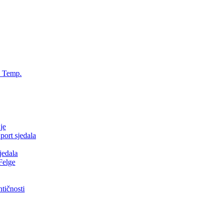
, Temp.
je
ort sjedala
jedala
Felge
tičnosti