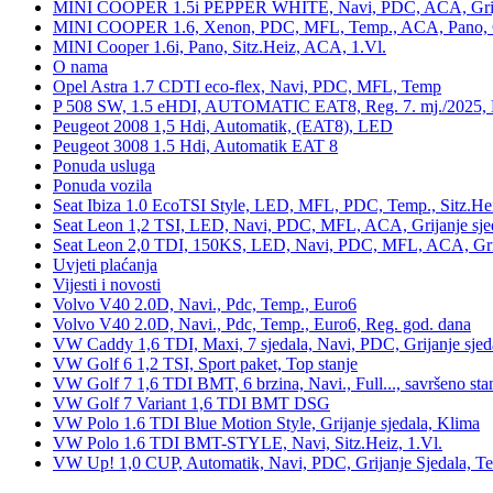
MINI COOPER 1.5i PEPPER WHITE, Navi, PDC, ACA, Grija
MINI COOPER 1.6, Xenon, PDC, MFL, Temp., ACA, Pano, Gr
MINI Cooper 1.6i, Pano, Sitz.Heiz, ACA, 1.Vl.
O nama
Opel Astra 1.7 CDTI eco-flex, Navi, PDC, MFL, Temp
P 508 SW, 1.5 eHDI, AUTOMATIC EAT8, Reg. 7. mj./2025, 
Peugeot 2008 1,5 Hdi, Automatik, (EAT8), LED
Peugeot 3008 1.5 Hdi, Automatik EAT 8
Ponuda usluga
Ponuda vozila
Seat Ibiza 1.0 EcoTSI Style, LED, MFL, PDC, Temp., Sitz.He
Seat Leon 1,2 TSI, LED, Navi, PDC, MFL, ACA, Grijanje sje
Seat Leon 2,0 TDI, 150KS, LED, Navi, PDC, MFL, ACA, Grij
Uvjeti plaćanja
Vijesti i novosti
Volvo V40 2.0D, Navi., Pdc, Temp., Euro6
Volvo V40 2.0D, Navi., Pdc, Temp., Euro6, Reg. god. dana
VW Caddy 1,6 TDI, Maxi, 7 sjedala, Navi, PDC, Grijanje sjed
VW Golf 6 1,2 TSI, Sport paket, Top stanje
VW Golf 7 1,6 TDI BMT, 6 brzina, Navi., Full..., savršeno sta
VW Golf 7 Variant 1,6 TDI BMT DSG
VW Polo 1.6 TDI Blue Motion Style, Grijanje sjedala, Klima
VW Polo 1.6 TDI BMT-STYLE, Navi, Sitz.Heiz, 1.Vl.
VW Up! 1,0 CUP, Automatik, Navi, PDC, Grijanje Sjedala, 