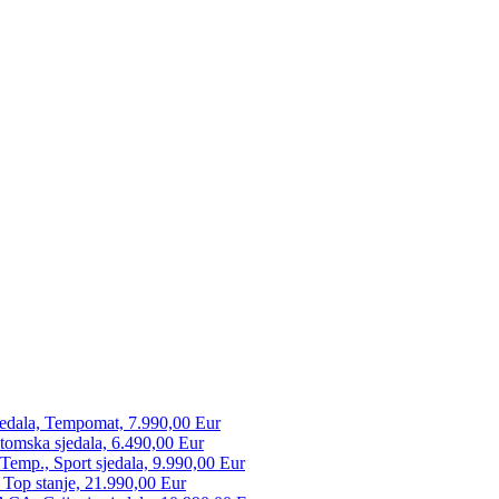
edala, Tempomat, 7.990,00 Eur
tomska sjedala, 6.490,00 Eur
mp., Sport sjedala, 9.990,00 Eur
 Top stanje, 21.990,00 Eur