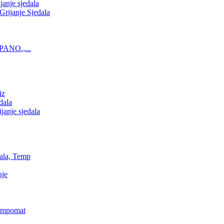
nje sjedala
ijanje Sjedala
PANO.,...
iz
dala
anje sjedala
ala, Temp
nje
Tempomat