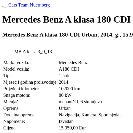
Cars Team Nuernberg
Mercedes Benz A klasa 180 CDI
Mercedes Benz A klasa 180 CDI Urban, 2014. g., 1
MB A klasa 3_0_13
Marka vozila:
Mercedes Benz
Model vozila:
A180 CDI
Tip:
1.5 dci
Mjesec i godina proizvodnje:
2014
Prijeđeni kilometri:
102000 km
Snaga motora:
80 kW
Mjenjač:
mehanički, 6 stupnjeva
Oprema:
Urban
Dodatna oprema:
Navigacija, Kamera, Sport sjedala
Napomene:
Izvrstan
Cijena:
15.950,00 Eur