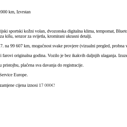
000 km, Izvrstan
nkcijski sportski kožni volan, dvozonska digitalna klima, tempomat, Blu
a kišu, senzor za svijetla, kromirani ukrasni detalji.
017. na 99 607 km, mogućnost svake provjere (vizualni pregled, probna 
rovi originalna godina. Vozilo je bez ikakvih daljnjih ulaganja. Izuze
pristojbu, plaćena sva davanja do registracije.
Service Europe.
7 000€!
 zamjene cijena iznosi 1