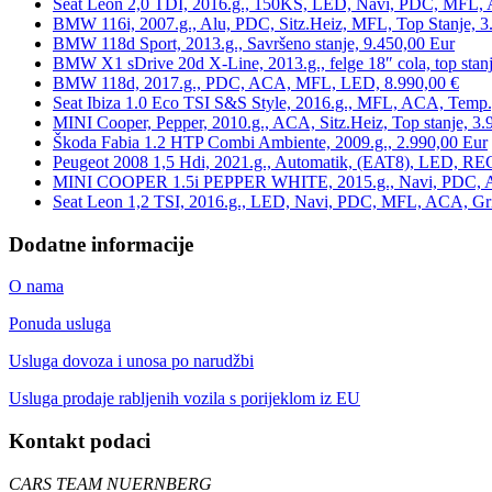
Seat Leon 2,0 TDI, 2016.g., 150KS, LED, Navi, PDC, MFL, A
BMW 116i, 2007.g., Alu, PDC, Sitz.Heiz, MFL, Top Stanje, 3
BMW 118d Sport, 2013.g., Savršeno stanje, 9.450,00 Eur
BMW X1 sDrive 20d X-Line, 2013.g., felge 18″ cola, top stanj
BMW 118d, 2017.g., PDC, ACA, MFL, LED, 8.990,00 €
Seat Ibiza 1.0 Eco TSI S&S Style, 2016.g., MFL, ACA, Temp.
MINI Cooper, Pepper, 2010.g., ACA, Sitz.Heiz, Top stanje, 3.
Škoda Fabia 1.2 HTP Combi Ambiente, 2009.g., 2.990,00 Eur
Peugeot 2008 1,5 Hdi, 2021.g., Automatik, (EAT8), LED, REG
MINI COOPER 1.5i PEPPER WHITE, 2015.g., Navi, PDC, ACA,
Seat Leon 1,2 TSI, 2016.g., LED, Navi, PDC, MFL, ACA, Grij
Dodatne informacije
O nama
Ponuda usluga
Usluga dovoza i unosa po narudžbi
Usluga prodaje rabljenih vozila s porijeklom iz EU
Kontakt podaci
CARS TEAM NUERNBERG