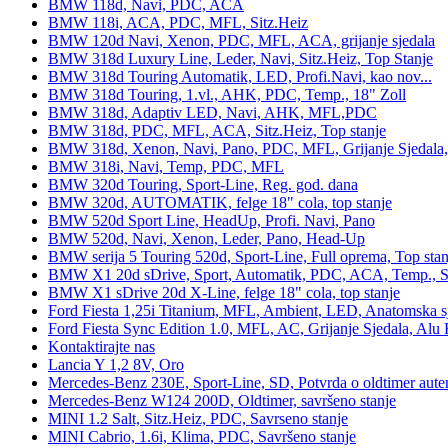
BMW 118d, Navi, PDC, ACA
BMW 118i, ACA, PDC, MFL, Sitz.Heiz
BMW 120d Navi, Xenon, PDC, MFL, ACA, grijanje sjedala
BMW 318d Luxury Line, Leder, Navi, Sitz.Heiz, Top Stanje
BMW 318d Touring Automatik, LED, Profi.Navi, kao nov...
BMW 318d Touring, 1.vl., AHK, PDC, Temp., 18" Zoll
BMW 318d, Adaptiv LED, Navi, AHK, MFL,PDC
BMW 318d, PDC, MFL, ACA, Sitz.Heiz, Top stanje
BMW 318d, Xenon, Navi, Pano, PDC, MFL, Grijanje Sjedala
BMW 318i, Navi, Temp, PDC, MFL
BMW 320d Touring, Sport-Line, Reg. god. dana
BMW 320d, AUTOMATIK, felge 18" cola, top stanje
BMW 520d Sport Line, HeadUp, Profi. Navi, Pano
BMW 520d, Navi, Xenon, Leder, Pano, Head-Up
BMW serija 5 Touring 520d, Sport-Line, Full oprema, Top stan
BMW X1 20d sDrive, Sport, Automatik, PDC, ACA, Temp., Sp
BMW X1 sDrive 20d X-Line, felge 18" cola, top stanje
Ford Fiesta 1,25i Titanium, MFL, Ambient, LED, Anatomska s
Ford Fiesta Sync Edition 1.0, MFL, AC, Grijanje Sjedala, Alu 
Kontaktirajte nas
Lancia Y 1,2 8V, Oro
Mercedes-Benz 230E, Sport-Line, SD, Potvrda o oldtimer auten
Mercedes-Benz W124 200D, Oldtimer, savršeno stanje
MINI 1.2 Salt, Sitz.Heiz, PDC, Savrseno stanje
MINI Cabrio, 1.6i, Klima, PDC, Savršeno stanje