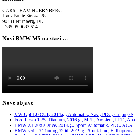
CARS TEAM NUERNBERG
Hans Bunte Strasse 28
90431 Nürnberg, DE
+385 95 9087 514
Novi BMW M5 na stazi …
Nove objave
VW Up! 1,0 CUP, 2014.g., Automatik, Navi, PDC, Grijanje Sj
Ford Fiesta 1,25i Titanium, 2016.g., MFL, Ambient, LED, Ana
BMW X1 20d sDrive, 2014.g., Sport, Automatik, PDC, ACA, Te
BMW serija 5 Touring 520d, 2019.g., Sport-Line, Full oprema,