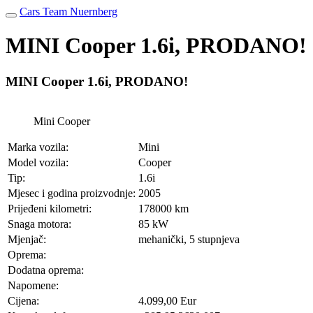
Cars Team Nuernberg
MINI Cooper 1.6i, PRODANO!
MINI Cooper 1.6i, PRODANO!
Mini Cooper
Marka vozila:
Mini
Model vozila:
Cooper
Tip:
1.6i
Mjesec i godina proizvodnje:
2005
Prijeđeni kilometri:
178000 km
Snaga motora:
85 kW
Mjenjač:
mehanički, 5 stupnjeva
Oprema:
Dodatna oprema:
Napomene:
Cijena:
4.099,00 Eur