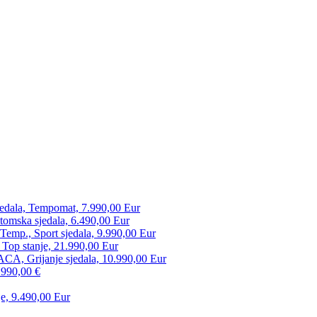
edala, Tempomat, 7.990,00 Eur
tomska sjedala, 6.490,00 Eur
mp., Sport sjedala, 9.990,00 Eur
 Top stanje, 21.990,00 Eur
CA, Grijanje sjedala, 10.990,00 Eur
.990,00 €
e, 9.490,00 Eur