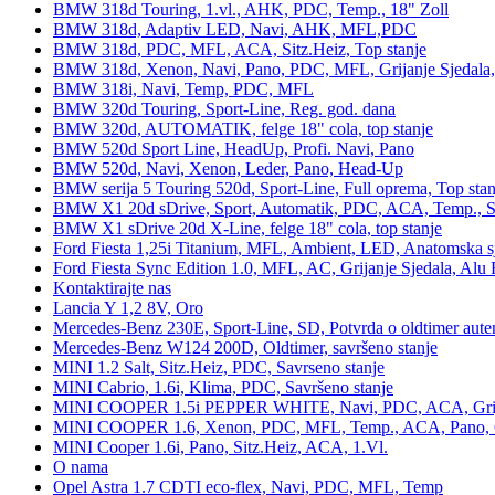
BMW 318d Touring, 1.vl., AHK, PDC, Temp., 18" Zoll
BMW 318d, Adaptiv LED, Navi, AHK, MFL,PDC
BMW 318d, PDC, MFL, ACA, Sitz.Heiz, Top stanje
BMW 318d, Xenon, Navi, Pano, PDC, MFL, Grijanje Sjedala
BMW 318i, Navi, Temp, PDC, MFL
BMW 320d Touring, Sport-Line, Reg. god. dana
BMW 320d, AUTOMATIK, felge 18" cola, top stanje
BMW 520d Sport Line, HeadUp, Profi. Navi, Pano
BMW 520d, Navi, Xenon, Leder, Pano, Head-Up
BMW serija 5 Touring 520d, Sport-Line, Full oprema, Top stan
BMW X1 20d sDrive, Sport, Automatik, PDC, ACA, Temp., Sp
BMW X1 sDrive 20d X-Line, felge 18" cola, top stanje
Ford Fiesta 1,25i Titanium, MFL, Ambient, LED, Anatomska s
Ford Fiesta Sync Edition 1.0, MFL, AC, Grijanje Sjedala, Alu 
Kontaktirajte nas
Lancia Y 1,2 8V, Oro
Mercedes-Benz 230E, Sport-Line, SD, Potvrda o oldtimer auten
Mercedes-Benz W124 200D, Oldtimer, savršeno stanje
MINI 1.2 Salt, Sitz.Heiz, PDC, Savrseno stanje
MINI Cabrio, 1.6i, Klima, PDC, Savršeno stanje
MINI COOPER 1.5i PEPPER WHITE, Navi, PDC, ACA, Grija
MINI COOPER 1.6, Xenon, PDC, MFL, Temp., ACA, Pano, Gr
MINI Cooper 1.6i, Pano, Sitz.Heiz, ACA, 1.Vl.
O nama
Opel Astra 1.7 CDTI eco-flex, Navi, PDC, MFL, Temp