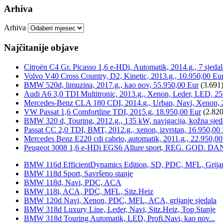
Arhiva
Arhiva
Najčitanije objave
Citroën C4 Gr. Picasso 1,6 e-HDi, Automatik, 2014.g., 7 sjeda
Volvo V40 Cross Country, D2, Kinetic, 2013.g., 10.950,00 Eu
BMW 520d, limuzina, 2017.g., kao nov, 55.950,00 Eur
(3.691
Audi A6 3,0 TDI Multitronic, 2013.g., Xenon, Leder, LED, 25
Mercedes-Benz CLA 180 CDI, 2014.g., Urban, Navi, Xenon, 
VW Passat 1,6 Comfortline TDI, 2015.g, 18.950,00 Eur
(2.820
BMW 320 d, Touring, 2012.g., 135 kW, navigacija, kožna sjed
Passat CC 2,0 TDI, BMT, 2012.g., xenon, izvrstan, 16.950,00
Mercedes Benz E220 cdi cabrio, automatik, 2011.g., 22.950,00
Peugeot 3008 1,6 e-HDi EGS6 Allure sport, REG. GOD. DA
BMW 116d EfficientDynamics Edition, SD, PDC, MFL, Grijanje
BMW 118d Sport, Savršeno stanje
BMW 118d, Navi, PDC, ACA
BMW 118i, ACA, PDC, MFL, Sitz.Heiz
BMW 120d Navi, Xenon, PDC, MFL, ACA, grijanje sjedala
BMW 318d Luxury Line, Leder, Navi, Sitz.Heiz, Top Stanje
BMW 318d Touring Automatik, LED, Profi.Navi, kao nov...