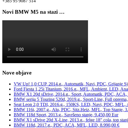
+385 95 9087 514
Novi BMW M5 na stazi …
Nove objave
VW Up! 1,0 CUP, 2014.g., Automatik, Navi, PDC, Grijanje Sj
Ford Fiesta 1,25i Titanium, 2016.g., MFL, Ambient, LED, Ana
BMW X1 20d sDrive, 2014.g., Sport, Automatik, PDC, ACA, Te
BMW serija 5 Touring 520d, 2019.g., Sport-Line, Full oprema,
Seat Leon 2,0 TDI, 2016.g., 150KS, LED, Navi, PDC, MFL, A
BMW 116i, 2007.g., Alu, PDC, Sitz.Heiz, MFL, Top Stanje, 3
BMW 118d Sport, 2013.g., Savršeno stanje, 9.450,00 Eur
BMW X1 sDrive 20d X-Line, 2013.g., felge 18″ cola, top stanj
BMW 118d, 2017.g., PDC, ACA, MFL, LED, 8.990,00 €