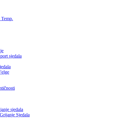
, Temp.
je
ort sjedala
jedala
Felge
tičnosti
nje sjedala
ijanje Sjedala