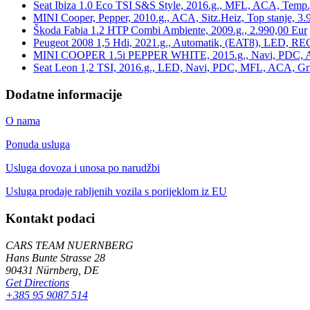
Seat Ibiza 1.0 Eco TSI S&S Style, 2016.g., MFL, ACA, Temp.
MINI Cooper, Pepper, 2010.g., ACA, Sitz.Heiz, Top stanje, 3.
Škoda Fabia 1.2 HTP Combi Ambiente, 2009.g., 2.990,00 Eur
Peugeot 2008 1,5 Hdi, 2021.g., Automatik, (EAT8), LED, REG
MINI COOPER 1.5i PEPPER WHITE, 2015.g., Navi, PDC, ACA,
Seat Leon 1,2 TSI, 2016.g., LED, Navi, PDC, MFL, ACA, Grij
Dodatne informacije
O nama
Ponuda usluga
Usluga dovoza i unosa po narudžbi
Usluga prodaje rabljenih vozila s porijeklom iz EU
Kontakt podaci
CARS TEAM NUERNBERG
Hans Bunte Strasse 28
90431 Nürnberg, DE
Get Directions
+385 95 9087 514