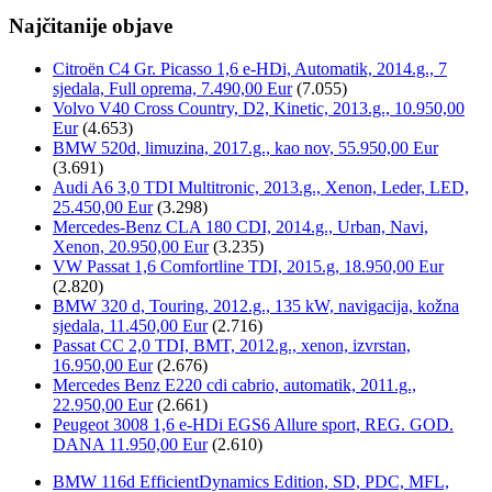
Najčitanije objave
Citroën C4 Gr. Picasso 1,6 e-HDi, Automatik, 2014.g., 7
sjedala, Full oprema, 7.490,00 Eur
(7.055)
Volvo V40 Cross Country, D2, Kinetic, 2013.g., 10.950,00
Eur
(4.653)
BMW 520d, limuzina, 2017.g., kao nov, 55.950,00 Eur
(3.691)
Audi A6 3,0 TDI Multitronic, 2013.g., Xenon, Leder, LED,
25.450,00 Eur
(3.298)
Mercedes-Benz CLA 180 CDI, 2014.g., Urban, Navi,
Xenon, 20.950,00 Eur
(3.235)
VW Passat 1,6 Comfortline TDI, 2015.g, 18.950,00 Eur
(2.820)
BMW 320 d, Touring, 2012.g., 135 kW, navigacija, kožna
sjedala, 11.450,00 Eur
(2.716)
Passat CC 2,0 TDI, BMT, 2012.g., xenon, izvrstan,
16.950,00 Eur
(2.676)
Mercedes Benz E220 cdi cabrio, automatik, 2011.g.,
22.950,00 Eur
(2.661)
Peugeot 3008 1,6 e-HDi EGS6 Allure sport, REG. GOD.
DANA 11.950,00 Eur
(2.610)
BMW 116d EfficientDynamics Edition, SD, PDC, MFL,