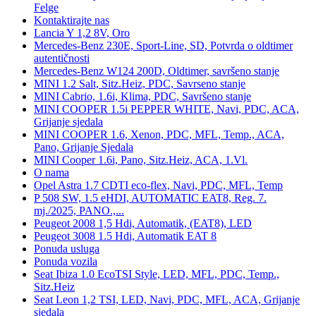
Felge
Kontaktirajte nas
Lancia Y 1,2 8V, Oro
Mercedes-Benz 230E, Sport-Line, SD, Potvrda o oldtimer
autentičnosti
Mercedes-Benz W124 200D, Oldtimer, savršeno stanje
MINI 1.2 Salt, Sitz.Heiz, PDC, Savrseno stanje
MINI Cabrio, 1.6i, Klima, PDC, Savršeno stanje
MINI COOPER 1.5i PEPPER WHITE, Navi, PDC, ACA,
Grijanje sjedala
MINI COOPER 1.6, Xenon, PDC, MFL, Temp., ACA,
Pano, Grijanje Sjedala
MINI Cooper 1.6i, Pano, Sitz.Heiz, ACA, 1.Vl.
O nama
Opel Astra 1.7 CDTI eco-flex, Navi, PDC, MFL, Temp
P 508 SW, 1.5 eHDI, AUTOMATIC EAT8, Reg. 7.
mj./2025, PANO.,...
Peugeot 2008 1,5 Hdi, Automatik, (EAT8), LED
Peugeot 3008 1.5 Hdi, Automatik EAT 8
Ponuda usluga
Ponuda vozila
Seat Ibiza 1.0 EcoTSI Style, LED, MFL, PDC, Temp.,
Sitz.Heiz
Seat Leon 1,2 TSI, LED, Navi, PDC, MFL, ACA, Grijanje
sjedala