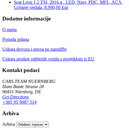
Seat Leon 1,2 TSI, 2016.g., LED, Navi, PDC, MFL, ACA,
Grijanje sjedala, 8.990,00 Eur
Dodatne informacije
O nama
Ponuda usluga
Usluga dovoza i unosa po narudžbi
Usluga prodaje rabljenih vozila s porijeklom iz EU
Kontakt podaci
CARS TEAM NUERNBERG
Hans Bunte Strasse 28
90431 Nürnberg, DE
Get Directions
+385 95 9087 514
Arhiva
Arhiva