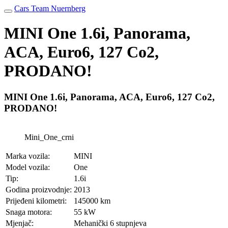
Cars Team Nuernberg
MINI One 1.6i, Panorama,
ACA, Euro6, 127 Co2,
PRODANO!
MINI One 1.6i, Panorama, ACA, Euro6, 127 Co2,
PRODANO!
Mini_One_crni
Marka vozila:
MINI
Model vozila:
One
Tip:
1.6i
Godina proizvodnje:
2013
Prijeđeni kilometri:
145000 km
Snaga motora:
55 kW
Mjenjač:
Mehanički 6 stupnjeva