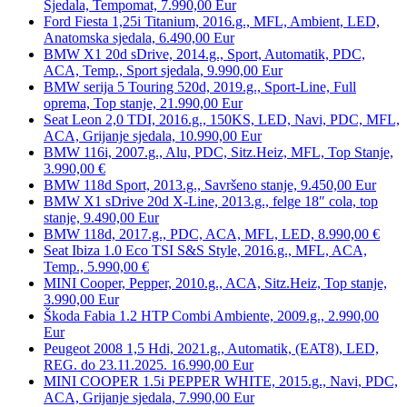
Sjedala, Tempomat, 7.990,00 Eur
Ford Fiesta 1,25i Titanium, 2016.g., MFL, Ambient, LED,
Anatomska sjedala, 6.490,00 Eur
BMW X1 20d sDrive, 2014.g., Sport, Automatik, PDC,
ACA, Temp., Sport sjedala, 9.990,00 Eur
BMW serija 5 Touring 520d, 2019.g., Sport-Line, Full
oprema, Top stanje, 21.990,00 Eur
Seat Leon 2,0 TDI, 2016.g., 150KS, LED, Navi, PDC, MFL,
ACA, Grijanje sjedala, 10.990,00 Eur
BMW 116i, 2007.g., Alu, PDC, Sitz.Heiz, MFL, Top Stanje,
3.990,00 €
BMW 118d Sport, 2013.g., Savršeno stanje, 9.450,00 Eur
BMW X1 sDrive 20d X-Line, 2013.g., felge 18″ cola, top
stanje, 9.490,00 Eur
BMW 118d, 2017.g., PDC, ACA, MFL, LED, 8.990,00 €
Seat Ibiza 1.0 Eco TSI S&S Style, 2016.g., MFL, ACA,
Temp., 5.990,00 €
MINI Cooper, Pepper, 2010.g., ACA, Sitz.Heiz, Top stanje,
3.990,00 Eur
Škoda Fabia 1.2 HTP Combi Ambiente, 2009.g., 2.990,00
Eur
Peugeot 2008 1,5 Hdi, 2021.g., Automatik, (EAT8), LED,
REG. do 23.11.2025. 16.990,00 Eur
MINI COOPER 1.5i PEPPER WHITE, 2015.g., Navi, PDC,
ACA, Grijanje sjedala, 7.990,00 Eur