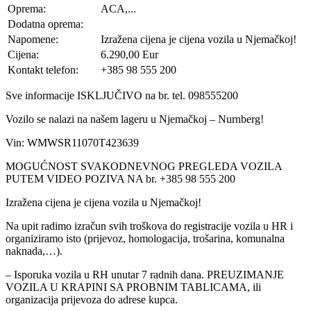
Oprema:
ACA,...
Dodatna oprema:
Napomene:
Izražena cijena je cijena vozila u Njemačkoj!
Cijena:
6.290,00 Eur
Kontakt telefon:
+385 98 555 200
Sve informacije ISKLJUČIVO na br. tel. 098555200
Vozilo se nalazi na našem lageru u Njemačkoj – Nurnberg!
Vin: WMWSR11070T423639
MOGUĆNOST SVAKODNEVNOG PREGLEDA VOZILA
PUTEM VIDEO POZIVA NA br. +385 98 555 200
Izražena cijena je cijena vozila u Njemačkoj!
Na upit radimo izračun svih troškova do registracije vozila u HR i
organiziramo isto (prijevoz, homologacija, trošarina, komunalna
naknada,…).
– Isporuka vozila u RH unutar 7 radnih dana. PREUZIMANJE
VOZILA U KRAPINI SA PROBNIM TABLICAMA, ili
organizacija prijevoza do adrese kupca.