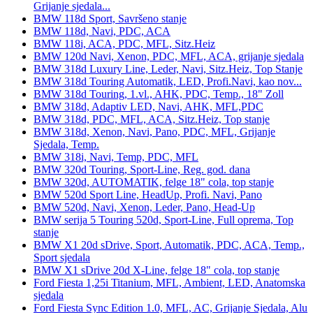
Grijanje sjedala...
BMW 118d Sport, Savršeno stanje
BMW 118d, Navi, PDC, ACA
BMW 118i, ACA, PDC, MFL, Sitz.Heiz
BMW 120d Navi, Xenon, PDC, MFL, ACA, grijanje sjedala
BMW 318d Luxury Line, Leder, Navi, Sitz.Heiz, Top Stanje
BMW 318d Touring Automatik, LED, Profi.Navi, kao nov...
BMW 318d Touring, 1.vl., AHK, PDC, Temp., 18" Zoll
BMW 318d, Adaptiv LED, Navi, AHK, MFL,PDC
BMW 318d, PDC, MFL, ACA, Sitz.Heiz, Top stanje
BMW 318d, Xenon, Navi, Pano, PDC, MFL, Grijanje
Sjedala, Temp.
BMW 318i, Navi, Temp, PDC, MFL
BMW 320d Touring, Sport-Line, Reg. god. dana
BMW 320d, AUTOMATIK, felge 18" cola, top stanje
BMW 520d Sport Line, HeadUp, Profi. Navi, Pano
BMW 520d, Navi, Xenon, Leder, Pano, Head-Up
BMW serija 5 Touring 520d, Sport-Line, Full oprema, Top
stanje
BMW X1 20d sDrive, Sport, Automatik, PDC, ACA, Temp.,
Sport sjedala
BMW X1 sDrive 20d X-Line, felge 18" cola, top stanje
Ford Fiesta 1,25i Titanium, MFL, Ambient, LED, Anatomska
sjedala
Ford Fiesta Sync Edition 1.0, MFL, AC, Grijanje Sjedala, Alu