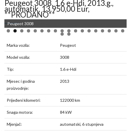
Peugeot 3008, 1.6 e-Hdi, 2013.g.,
automatik, 13.950,00 Eur,
**PRODANO**
Peugeot 3008
Peugeot 3008
Marka vozila:
Peugeot
Model vozila:
3008
Tip:
1.6 e-Hdi
Mjesec i godina
2013
proizvodnje:
Prijeđeni kilometri:
122000 km
Snaga motora:
84 kW
Mjenjač:
automatski, 6 stupnjeva