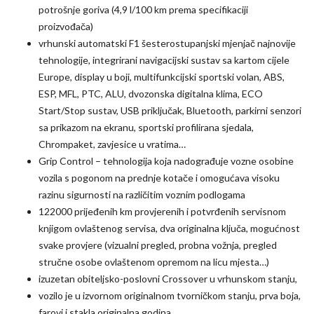
potrošnje goriva (4,9 l/100 km prema specifikaciji
proizvođača)
vrhunski automatski F1 šesterostupanjski mjenjač najnovije
tehnologije, integrirani navigacijski sustav sa kartom cijele
Europe, display u boji, multifunkcijski sportski volan, ABS,
ESP, MFL, PTC, ALU, dvozonska digitalna klima, ECO
Start/Stop sustav, USB priključak, Bluetooth, parkirni senzori
sa prikazom na ekranu, sportski profilirana sjedala,
Chrompaket, zavjesice u vratima…
Grip Control – tehnologija koja nadograđuje vozne osobine
vozila s pogonom na prednje kotače i omogućava visoku
razinu sigurnosti na različitim voznim podlogama
122000 prijeđenih km provjerenih i potvrđenih servisnom
knjigom ovlaštenog servisa, dva originalna ključa, mogućnost
svake provjere (vizualni pregled, probna vožnja, pregled
stručne osobe ovlaštenom opremom na licu mjesta…)
izuzetan obiteljsko-poslovni Crossover u vrhunskom stanju,
vozilo je u izvornom originalnom tvorničkom stanju, prva boja,
farovi i stakla originalna godina