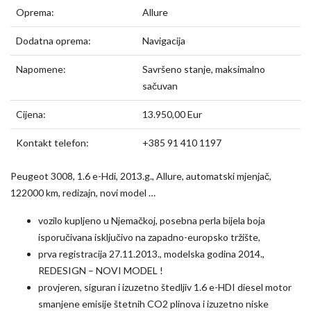
Oprema:
Allure
Dodatna oprema:
Navigacija
Napomene:
Savršeno stanje, maksimalno
sačuvan
Cijena:
13.950,00 Eur
Kontakt telefon:
+385 91 410 1197
Peugeot 3008, 1.6 e-Hdi, 2013.g., Allure, automatski mjenjač,
122000 km, redizajn, novi model …
vozilo kupljeno u Njemačkoj, posebna perla bijela boja
isporučivana isključivo na zapadno-europsko tržište,
prva registracija 27.11.2013., modelska godina 2014.,
REDESIGN – NOVI MODEL !
provjeren, siguran i izuzetno štedljiv 1.6 e-HDI diesel motor
smanjene emisije štetnih CO2 plinova i izuzetno niske