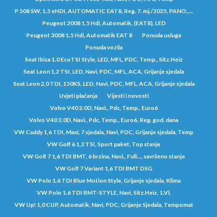
P 508 SW, 1.5 eHDI, AUTOMATIC EAT8, Reg. 7. mj./2025, PANO.,...
Peugeot 2008 1,5 Hdi, Automatik, (EAT8), LED
Peugeot 3008 1.5 Hdi, Automatik EAT 8
Ponuda usluga
Ponuda vozila
Seat Ibiza 1.0 EcoTSI Style, LED, MFL, PDC, Temp., Sitz.Heiz
Seat Leon 1,2 TSI, LED, Navi, PDC, MFL, ACA, Grijanje sjedala
Seat Leon 2,0 TDI, 150KS, LED, Navi, PDC, MFL, ACA, Grijanje sjedala
Uvjeti plaćanja
Vijesti i novosti
Volvo V40 2.0D, Navi., Pdc, Temp., Euro6
Volvo V40 2.0D, Navi., Pdc, Temp., Euro6, Reg. god. dana
VW Caddy 1,6 TDI, Maxi, 7 sjedala, Navi, PDC, Grijanje sjedala, Temp
VW Golf 6 1,2 TSI, Sport paket, Top stanje
VW Golf 7 1,6 TDI BMT, 6 brzina, Navi., Full..., savršeno stanje
VW Golf 7 Variant 1,6 TDI BMT DSG
VW Polo 1.6 TDI Blue Motion Style, Grijanje sjedala, Klima
VW Polo 1.6 TDI BMT-STYLE, Navi, Sitz.Heiz, 1.Vl.
VW Up! 1,0 CUP, Automatik, Navi, PDC, Grijanje Sjedala, Tempomat