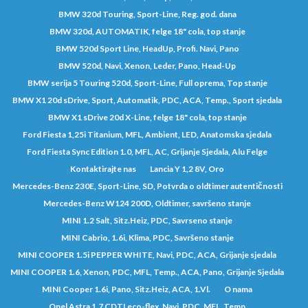
BMW 320d Touring, Sport-Line, Reg. god. dana
BMW 320d, AUTOMATIK, felge 18" cola, top stanje
BMW 520d Sport Line, HeadUp, Profi. Navi, Pano
BMW 520d, Navi, Xenon, Leder, Pano, Head-Up
BMW serija 5 Touring 520d, Sport-Line, Full oprema, Top stanje
BMW X1 20d sDrive, Sport, Automatik, PDC, ACA, Temp., Sport sjedala
BMW X1 sDrive 20d X-Line, felge 18" cola, top stanje
Ford Fiesta 1,25i Titanium, MFL, Ambient, LED, Anatomska sjedala
Ford Fiesta Sync Edition 1.0, MFL, AC, Grijanje Sjedala, Alu Felge
Kontaktirajte nas
Lancia Y 1,2 8V, Oro
Mercedes-Benz 230E, Sport-Line, SD, Potvrda o oldtimer autentičnosti
Mercedes-Benz W124 200D, Oldtimer, savršeno stanje
MINI 1.2 Salt, Sitz.Heiz, PDC, Savrseno stanje
MINI Cabrio, 1.6i, Klima, PDC, Savršeno stanje
MINI COOPER 1.5i PEPPER WHITE, Navi, PDC, ACA, Grijanje sjedala
MINI COOPER 1.6, Xenon, PDC, MFL, Temp., ACA, Pano, Grijanje Sjedala
MINI Cooper 1.6i, Pano, Sitz.Heiz, ACA, 1.Vl.
O nama
Opel Astra 1.7 CDTI eco-flex, Navi, PDC, MFL, Temp