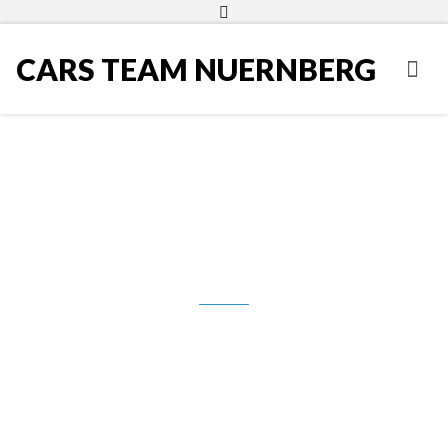
CARS TEAM NUERNBERG
Peugeot 3008, 1.6 e-Hdi, 2013.g.,
automatik, 13.950,00 Eur,
**PRODANO**