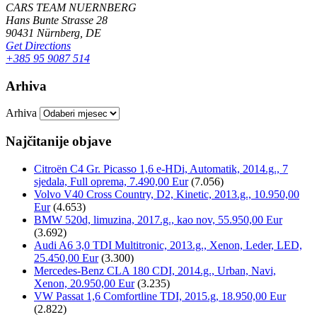
CARS TEAM NUERNBERG
Hans Bunte Strasse 28
90431 Nürnberg, DE
Get Directions
+385 95 9087 514
Arhiva
Arhiva
Najčitanije objave
Citroën C4 Gr. Picasso 1,6 e-HDi, Automatik, 2014.g., 7
sjedala, Full oprema, 7.490,00 Eur
(7.056)
Volvo V40 Cross Country, D2, Kinetic, 2013.g., 10.950,00
Eur
(4.653)
BMW 520d, limuzina, 2017.g., kao nov, 55.950,00 Eur
(3.692)
Audi A6 3,0 TDI Multitronic, 2013.g., Xenon, Leder, LED,
25.450,00 Eur
(3.300)
Mercedes-Benz CLA 180 CDI, 2014.g., Urban, Navi,
Xenon, 20.950,00 Eur
(3.235)
VW Passat 1,6 Comfortline TDI, 2015.g, 18.950,00 Eur
(2.822)