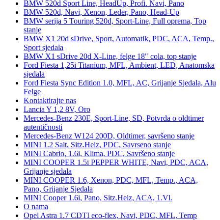
BMW 520d Sport Line, HeadUp, Profi. Navi, Pano
BMW 520d, Navi, Xenon, Leder, Pano, Head-Up
BMW serija 5 Touring 520d, Sport-Line, Full oprema, Top
stanje
BMW X1 20d sDrive, Sport, Automatik, PDC, ACA, Temp.,
Sport sjedala
BMW X1 sDrive 20d X-Line, felge 18" cola, top stanje
Ford Fiesta 1,25i Titanium, MFL, Ambient, LED, Anatomska
sjedala
Ford Fiesta Sync Edition 1.0, MFL, AC, Grijanje Sjedala, Alu
Felge
Kontaktirajte nas
Lancia Y 1,2 8V, Oro
Mercedes-Benz 230E, Sport-Line, SD, Potvrda o oldtimer
autentičnosti
Mercedes-Benz W124 200D, Oldtimer, savršeno stanje
MINI 1.2 Salt, Sitz.Heiz, PDC, Savrseno stanje
MINI Cabrio, 1.6i, Klima, PDC, Savršeno stanje
MINI COOPER 1.5i PEPPER WHITE, Navi, PDC, ACA,
Grijanje sjedala
MINI COOPER 1.6, Xenon, PDC, MFL, Temp., ACA,
Pano, Grijanje Sjedala
MINI Cooper 1.6i, Pano, Sitz.Heiz, ACA, 1.Vl.
O nama
Opel Astra 1.7 CDTI eco-flex, Navi, PDC, MFL, Temp