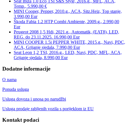
Seat Ibiza 1.0 Eco TSI S&S Style, 2016.g., MFL, ACA,
Temp., 5.990,00 €
MINI Cooper, Pepper, 2010.g., ACA, Sitz.Heiz, Top stanje,
3.990,00 Eur
Škoda Fabia 1.2 HTP Combi Ambiente, 2009.g., 2.990,00
Eur
Peugeot 2008 1,5 Hdi, 2021.g., Automatik, (EAT8), LED,
REG. do 23.11.2025. 16.990,00 Eur
MINI COOPER 1.5i PEPPER WHITE, 2015.g., Navi, PDC,
ACA, Grijanje sjedala, 7.990,00 Eur
Seat Leon 1,2 TSI, 2016.g., LED, Navi, PDC, MFL, ACA,
Grijanje sjedala, 8.990,00 Eur
Dodatne informacije
O nama
Ponuda usluga
Usluga dovoza i unosa po narudžbi
Usluga prodaje rabljenih vozila s porijeklom iz EU
Kontakt podaci