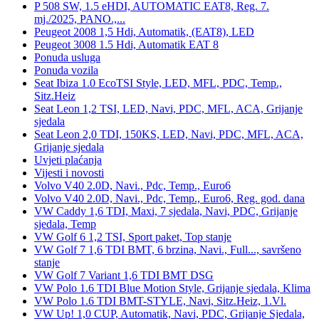
P 508 SW, 1.5 eHDI, AUTOMATIC EAT8, Reg. 7.
mj./2025, PANO.,...
Peugeot 2008 1,5 Hdi, Automatik, (EAT8), LED
Peugeot 3008 1.5 Hdi, Automatik EAT 8
Ponuda usluga
Ponuda vozila
Seat Ibiza 1.0 EcoTSI Style, LED, MFL, PDC, Temp.,
Sitz.Heiz
Seat Leon 1,2 TSI, LED, Navi, PDC, MFL, ACA, Grijanje
sjedala
Seat Leon 2,0 TDI, 150KS, LED, Navi, PDC, MFL, ACA,
Grijanje sjedala
Uvjeti plaćanja
Vijesti i novosti
Volvo V40 2.0D, Navi., Pdc, Temp., Euro6
Volvo V40 2.0D, Navi., Pdc, Temp., Euro6, Reg. god. dana
VW Caddy 1,6 TDI, Maxi, 7 sjedala, Navi, PDC, Grijanje
sjedala, Temp
VW Golf 6 1,2 TSI, Sport paket, Top stanje
VW Golf 7 1,6 TDI BMT, 6 brzina, Navi., Full..., savršeno
stanje
VW Golf 7 Variant 1,6 TDI BMT DSG
VW Polo 1.6 TDI Blue Motion Style, Grijanje sjedala, Klima
VW Polo 1.6 TDI BMT-STYLE, Navi, Sitz.Heiz, 1.Vl.
VW Up! 1,0 CUP, Automatik, Navi, PDC, Grijanje Sjedala,