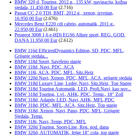
BMW 320 d, Touring, 2012.g., 135 kW, navigacija, kožna
sjedala, 11.450,00 Eur
(2.716)
Passat CC 2,0 TDI, BMT, 2012.g., xenon, izvrstan,
16.950,00 Eur
(2.676)
Mercedes Benz E220 cdi cabrio, automatik, 2011.g.,
22.950,00 Eur
(2.661)
Peugeot 3008 1,6 e-HDi EGS6 Allure sport, REG. GOD.
DANA 11.950,00 Eur
(2.612)
BMW 116d EfficientDynamics Edition, SD, PDC, MFL,
Grijanje sjedala...
BMW 118d Sport, Savršeno stanje
BMW 118d, Navi, PDC, ACA
BMW 118i, ACA, PDC, MFL, Sitz.Heiz
BMW 120d Navi, Xenon, PDC, MFL, ACA, grijanje sjedala
BMW 318d Luxury Line, Leder, Navi, Sitz.Heiz, Top Stanje
BMW 318d Touring Automatik, LED, Profi.Navi, kao nov...
BMW 318d Touring, 1.vl., AHK, PDC, Temp., 18" Zoll
BMW 318d, Adaptiv LED, Navi, AHK, MFL,PDC
BMW 318d, PDC, MFL, ACA, Sitz.Heiz, Top stanje
BMW 318d, Xenon, Navi, Pano, PDC, MFL, Grijanje
Sjedala, Temp.
BMW 318i, Navi, Temp, PDC, MFL
BMW 320d Touring, Sport-Line, Reg. god. dana
BMW 320d, AUTOMATIK, felge 18" cola, top stanje