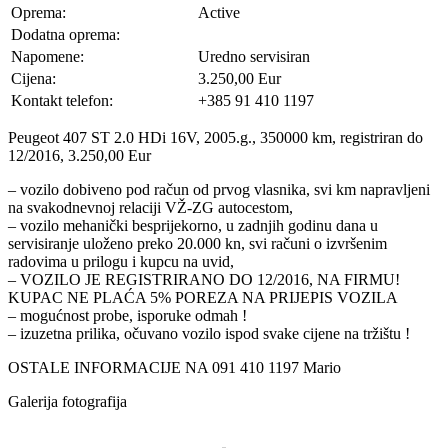
Oprema:
Active
Dodatna oprema:
Napomene:
Uredno servisiran
Cijena:
3.250,00 Eur
Kontakt telefon:
+385 91 410 1197
Peugeot 407 ST 2.0 HDi 16V, 2005.g., 350000 km, registriran do
12/2016, 3.250,00 Eur
– vozilo dobiveno pod račun od prvog vlasnika, svi km napravljeni
na svakodnevnoj relaciji VŽ-ZG autocestom,
– vozilo mehanički besprijekorno, u zadnjih godinu dana u
servisiranje uloženo preko 20.000 kn, svi računi o izvršenim
radovima u prilogu i kupcu na uvid,
– VOZILO JE REGISTRIRANO DO 12/2016, NA FIRMU!
KUPAC NE PLAĆA 5% POREZA NA PRIJEPIS VOZILA
– mogućnost probe, isporuke odmah !
– izuzetna prilika, očuvano vozilo ispod svake cijene na tržištu !
OSTALE INFORMACIJE NA 091 410 1197 Mario
Galerija fotografija