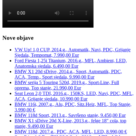
Nove objave
VW Up! 1,0 CUP, 2014.g., Automatik, Navi, PDC, Grijanje
Sjedala, Tempomat, 7.990,00 Eur
Ford Fiesta 1,25i Titanium, 2016.g., MFL, Ambient, LED,
Anatomska sjedala, 6.490,00 Eur
BMW X1 20d sDrive, 2014.g., Sport, Automatik, PDC,
ACA, Temp., Sport sjedala, 9.990,00 Eur
BMW serija 5 Touring 520d, 2019.g., Sport-Line, Full
oprema, Top stanje, 21.990,00 Eur
Seat Leon 2,0 TDI, 2016.g., 150KS, LED, Navi, PDC, MFL,
ACA, Grijanje sjedala, 10.990,00 Eur
BMW 116i, 2007.g., Alu, PDC, Sitz.Heiz, MFL, Top Stanje,
3.990,00 €
BMW 118d Sport, 2013.g., Savršeno stanje, 9.450,00 Eur
BMW X1 sDrive 20d X-Line, 2013.g., felge 18″ cola, top
stanje, 9.490,00 Eur
BMW 118d, 2017.g., PDC, ACA, MFL, LED, 8.990,00 €