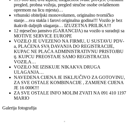
pregled, probna vožnja, pregled stručne osobe ovlaštenom
opremom na licu mjesta)…
vrhunski obiteljski monovolumen, originalno tvorničko
stanje…sva stakla i farovi originalna godina!!! Vozilo je bez
ikakvih daljnjih ulaganja… IZUZETNA PRILIKA!!!
12 mjesečno jamstvo (GARANCIJA) na vozilo u suradnji sa
MOTIVE SERVICE EUROPE
VOZILO JE UVEZENO NA FIRMU, U SUSTAVU PDV-
a, PLAĆENA SVA DAVANJA DO REGISTRACIJE,
KUPAC NE PLAĆA ADMINISTRATIVNU PRISTOJBU
tj. KUPCU PREOSTAJE SAMO REGISTRACIJA
VOZILA…
VOZILO NE IZISKUJE NIKAKVA DRUGA
ULAGANJA…
NAVEDENA CIJENA JE ISKLJUČIVO ZA GOTOVINU,
ZA SVE OSTALE KOMBINACIJE , ZAMJENE CIJENA
JE 16 000€!!!
ZA SVE OSTALE INFO MOLIM ZVATI NA 091 410 1197
MARIO
Galerija fotografija