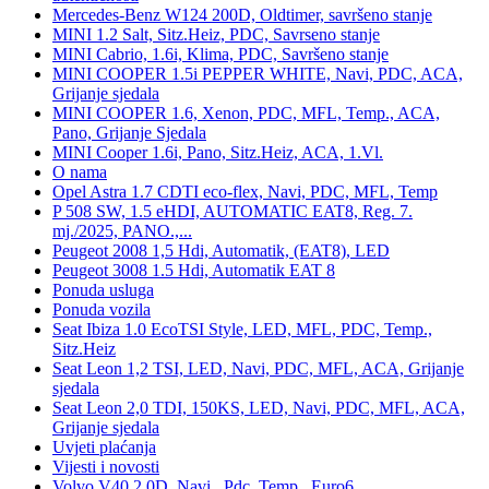
Mercedes-Benz W124 200D, Oldtimer, savršeno stanje
MINI 1.2 Salt, Sitz.Heiz, PDC, Savrseno stanje
MINI Cabrio, 1.6i, Klima, PDC, Savršeno stanje
MINI COOPER 1.5i PEPPER WHITE, Navi, PDC, ACA,
Grijanje sjedala
MINI COOPER 1.6, Xenon, PDC, MFL, Temp., ACA,
Pano, Grijanje Sjedala
MINI Cooper 1.6i, Pano, Sitz.Heiz, ACA, 1.Vl.
O nama
Opel Astra 1.7 CDTI eco-flex, Navi, PDC, MFL, Temp
P 508 SW, 1.5 eHDI, AUTOMATIC EAT8, Reg. 7.
mj./2025, PANO.,...
Peugeot 2008 1,5 Hdi, Automatik, (EAT8), LED
Peugeot 3008 1.5 Hdi, Automatik EAT 8
Ponuda usluga
Ponuda vozila
Seat Ibiza 1.0 EcoTSI Style, LED, MFL, PDC, Temp.,
Sitz.Heiz
Seat Leon 1,2 TSI, LED, Navi, PDC, MFL, ACA, Grijanje
sjedala
Seat Leon 2,0 TDI, 150KS, LED, Navi, PDC, MFL, ACA,
Grijanje sjedala
Uvjeti plaćanja
Vijesti i novosti
Volvo V40 2.0D, Navi., Pdc, Temp., Euro6