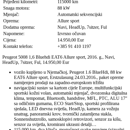
Prijeđeni kilometri:
115000 km
Snaga motora:
88 kW
Mjenjač:
Automatski sekvencijski
Oprema:
Allure sport
Dodatna oprema:
Navi, HeadUp, 7sitzer, Ful
Napomene:
Izvrsno očuvan
Cijena:
14.950,00 Eur
Kontakt telefon:
+385 91 410 1197
Peugeot 5008 1,6 Bluehdi EAT6 Allure sport, 2016. g., Navi,
HeadUp, 7sitzer, Ful, 14.950,00 Eur
vozilo kupljeno u Njemačkoj, Peugeot 1.6 BlueHdi, 88 kw
EAT6 Allure sport, Erstzulasung 24.03.2016., paket opreme
namijenjen prodaji na zapadno-europskom tržištu
navigacijski sustav sa kartom cijele Europe, multifunkcijski
sportski kožni volan, automatski mjenjač, dvozonska digitalna
klima, tempomat, Bluetooth, handsfree, MFL, PTC, ALU 17″
sa odličnim gumama, ECO Start/Stop, sportski profilirana
sjedala, LED dnevna svijetla, HeadUp, kamera za vožnju
unatrag, panoramski krov, tvornički zatamljena stakla,
Sonnenshutzrollo, samosklopivi retrovizori, senzor za kišu,
senzor za svijetla, kromirani ukrasni detalji…
115 000 km, dva ključa, mogućnost svake provjere (vizualni