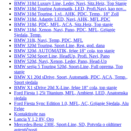
BMW 318d Luxury Line, Leder, Navi, Sitz.Heiz, Top Stanje
BMW 318d Touring Automatik, LED, Profi.Navi, kao nov...
BMW 318d Touring, 1.vl., AHK, PDC, Temp., 18" Zoll
BMW 318d, Adaptiv LED, Navi, AHK, MFL,PDC
BMW 318d, PDC, MFL, ACA, Sitz.Heiz, Top stanje
BMW 318d, Xenon, Navi, Pano, PDC, MFL, Grijanje
Sjedala, Temp.
BMW 318i, Navi, Temp, PDC, MFL
BMW 320d Touring, Sport-Line, Reg. god. dana
BMW 320d, AUTOMATIK, felge 18" cola, top stanje
BMW 520d Sport Line, HeadUp, Profi. Navi, Pano
BMW 520d, Navi, Xenon, Leder, Pano, Head-Up
BMW serija 5 Touring 520d, Sport-Line, Full oprema, Top
stanje
BMW X1 20d sDrive, Sport, Automatik, PDC, ACA, Temp.,
Sport sjedala
BMW X1 sDrive 20d X-Line, felge 18" cola, top stanje
Ford Fiesta 1,25i Titanium, MFL, Ambient, LED, Anatomska
sjedala
Ford Fiesta Sync Edition 1.0, MFL, AC, Grijanje Sjedala, Alu
Felge
Kontaktirajte nas
Lancia Y 1,2 8V, Oro
Mercedes-Benz 230E, Sport-Line, SD, Potvrda o oldtimer
autentičnosti