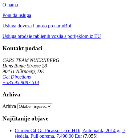
O nama
Ponuda usluga
Usluga dovoza i unosa po narudžbi
Usluga prodaje rabljenih vozila s porijeklom iz EU
Kontakt podaci
CARS TEAM NUERNBERG
Hans Bunte Strasse 28
90431 Nürnberg, DE
Get Directions
+385 95 9087 514
Arhiva
Arhiva
Najčitanije objave
Citroën C4 Gr. Picasso 1,6 e-HDi, Automatik, 2014.g., 7
sjedala, Full oprema, 7.490,00 Eur
(7.055)