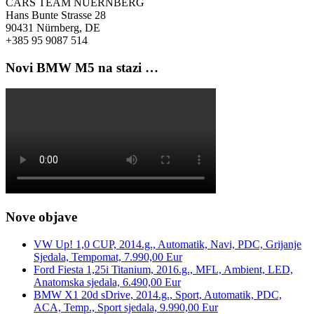
CARS TEAM NUERNBERG
Hans Bunte Strasse 28
90431 Nürnberg, DE
+385 95 9087 514
Novi BMW M5 na stazi …
Nove objave
VW Up! 1,0 CUP, 2014.g., Automatik, Navi, PDC, Grijanje
Sjedala, Tempomat, 7.990,00 Eur
Ford Fiesta 1,25i Titanium, 2016.g., MFL, Ambient, LED,
Anatomska sjedala, 6.490,00 Eur
BMW X1 20d sDrive, 2014.g., Sport, Automatik, PDC,
ACA, Temp., Sport sjedala, 9.990,00 Eur