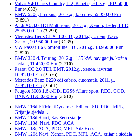
Volvo V40 Cross Country, D2, Kinetic, 2013.g., 10.950,00
Eur
(4.653)
BMW 520d, limuzina, 2017.g., kao nov, 55.950,00 Eur
(3.691)
Audi A6 3,0 TDI Multitronic, 2013.g., Xenon, Leder, LED,
25.450,00 Eur
(3.299)
Mercedes-Benz CLA 180 CDI, 2014.g., Urban, Navi,
Xenon, 20.950,00 Eur
(3.235)
VW Passat 1,6 Comfortline TDI, 2015.g, 18.950,00 Eur
(2.820)
BMW 320 d, Touring, 2012.g., 135 kW, navigacija, kožna
sjedala, 11.450,00 Eur
(2.716)
Passat CC 2,0 TDI, BMT, 2012.g., xenon, izvrstan,
16.950,00 Eur
(2.676)
Mercedes Benz E220 cdi cabrio, automatik, 2011.g.,
22.950,00 Eur
(2.661)
Peugeot 3008 1,6 e-HDi EGS6 Allure sport, REG. GOD.
DANA 11.950,00 Eur
(2.610)
BMW 116d EfficientDynamics Edition, SD, PDC, MFL,
Grijanje sjedala...
BMW 118d Sport, Savršeno stanje
BMW 118d, Navi, PDC, ACA
BMW 118i, ACA, PDC, MFL, Sitz.Heiz
BMW 120d Navi, Xenon, PDC, MFL, ACA, grijanje sjedala