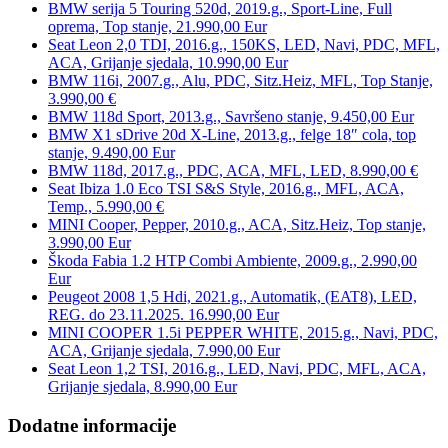
BMW serija 5 Touring 520d, 2019.g., Sport-Line, Full
oprema, Top stanje, 21.990,00 Eur
Seat Leon 2,0 TDI, 2016.g., 150KS, LED, Navi, PDC, MFL,
ACA, Grijanje sjedala, 10.990,00 Eur
BMW 116i, 2007.g., Alu, PDC, Sitz.Heiz, MFL, Top Stanje,
3.990,00 €
BMW 118d Sport, 2013.g., Savršeno stanje, 9.450,00 Eur
BMW X1 sDrive 20d X-Line, 2013.g., felge 18″ cola, top
stanje, 9.490,00 Eur
BMW 118d, 2017.g., PDC, ACA, MFL, LED, 8.990,00 €
Seat Ibiza 1.0 Eco TSI S&S Style, 2016.g., MFL, ACA,
Temp., 5.990,00 €
MINI Cooper, Pepper, 2010.g., ACA, Sitz.Heiz, Top stanje,
3.990,00 Eur
Škoda Fabia 1.2 HTP Combi Ambiente, 2009.g., 2.990,00
Eur
Peugeot 2008 1,5 Hdi, 2021.g., Automatik, (EAT8), LED,
REG. do 23.11.2025. 16.990,00 Eur
MINI COOPER 1.5i PEPPER WHITE, 2015.g., Navi, PDC,
ACA, Grijanje sjedala, 7.990,00 Eur
Seat Leon 1,2 TSI, 2016.g., LED, Navi, PDC, MFL, ACA,
Grijanje sjedala, 8.990,00 Eur
Dodatne informacije