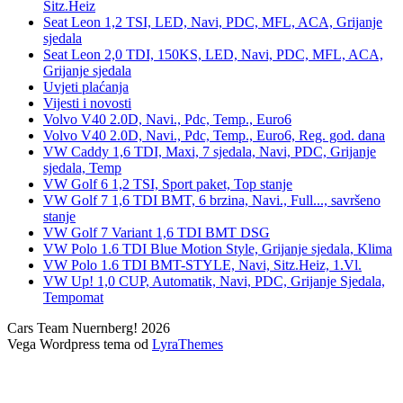
Sitz.Heiz
Seat Leon 1,2 TSI, LED, Navi, PDC, MFL, ACA, Grijanje
sjedala
Seat Leon 2,0 TDI, 150KS, LED, Navi, PDC, MFL, ACA,
Grijanje sjedala
Uvjeti plaćanja
Vijesti i novosti
Volvo V40 2.0D, Navi., Pdc, Temp., Euro6
Volvo V40 2.0D, Navi., Pdc, Temp., Euro6, Reg. god. dana
VW Caddy 1,6 TDI, Maxi, 7 sjedala, Navi, PDC, Grijanje
sjedala, Temp
VW Golf 6 1,2 TSI, Sport paket, Top stanje
VW Golf 7 1,6 TDI BMT, 6 brzina, Navi., Full..., savršeno
stanje
VW Golf 7 Variant 1,6 TDI BMT DSG
VW Polo 1.6 TDI Blue Motion Style, Grijanje sjedala, Klima
VW Polo 1.6 TDI BMT-STYLE, Navi, Sitz.Heiz, 1.Vl.
VW Up! 1,0 CUP, Automatik, Navi, PDC, Grijanje Sjedala,
Tempomat
Cars Team Nuernberg! 2026
Vega Wordpress tema od
LyraThemes