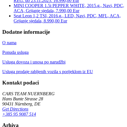
REG. do 23.11.2025. 16.990,00 Eur
MINI COOPER 1.5i PEPPER WHITE, 2015.g., Navi, PDC,
ACA, Grijanje sjedala, 7.990,00 Eur
Seat Leon 1,2 TSI, 2016.g., LED, Navi, PDC, MFL, ACA,
Grijanje sjedala, 8.990,00 Eur
Dodatne informacije
O nama
Ponuda usluga
Usluga dovoza i unosa po narudžbi
Usluga prodaje rabljenih vozila s porijeklom iz EU
Kontakt podaci
CARS TEAM NUERNBERG
Hans Bunte Strasse 28
90431 Nürnberg, DE
Get Directions
+385 95 9087 514
Arhiva