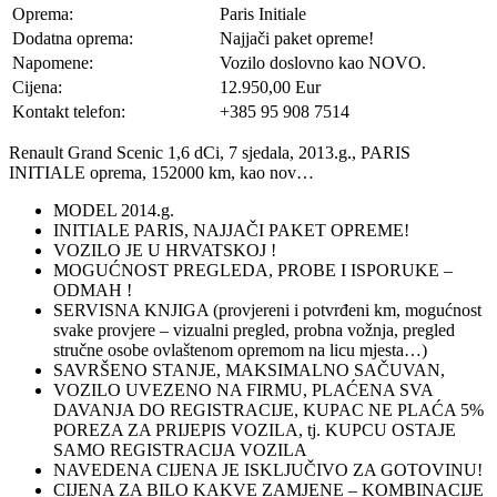
Oprema:
Paris Initiale
Dodatna oprema:
Najjači paket opreme!
Napomene:
Vozilo doslovno kao NOVO.
Cijena:
12.950,00 Eur
Kontakt telefon:
+385 95 908 7514
Renault Grand Scenic 1,6 dCi, 7 sjedala, 2013.g., PARIS
INITIALE oprema, 152000 km, kao nov…
MODEL 2014.g.
INITIALE PARIS, NAJJAČI PAKET OPREME!
VOZILO JE U HRVATSKOJ !
MOGUĆNOST PREGLEDA, PROBE I ISPORUKE –
ODMAH !
SERVISNA KNJIGA (provjereni i potvrđeni km, mogućnost
svake provjere – vizualni pregled, probna vožnja, pregled
stručne osobe ovlaštenom opremom na licu mjesta…)
SAVRŠENO STANJE, MAKSIMALNO SAČUVAN,
VOZILO UVEZENO NA FIRMU, PLAĆENA SVA
DAVANJA DO REGISTRACIJE, KUPAC NE PLAĆA 5%
POREZA ZA PRIJEPIS VOZILA, tj. KUPCU OSTAJE
SAMO REGISTRACIJA VOZILA
NAVEDENA CIJENA JE ISKLJUČIVO ZA GOTOVINU!
CIJENA ZA BILO KAKVE ZAMJENE – KOMBINACIJE