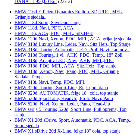
DANA 11.950,00 Eur
(2.612)
BMW 116d EfficientDynamics Edition, SD, PDC, MFL,
Grijanje sjedala...
BMW 118d Sport, Savršeno stanje
BMW 118d, Navi, PDC, ACA
BMW 118i, ACA, PDC, MFL, Sitz.Heiz
BMW 120d Navi, Xenon, PDC, MFL, ACA, grijanje sjedala
BMW 318d Luxury Line, Leder, Navi, Sitz.Heiz, Top Stanje
BMW 318d Touring Automatik, LED, Profi.Navi, kao nov...
BMW 318d Touring, 1.vl., AHK, PDC, Temp., 18" Zoll
BMW 318d, Adaptiv LED, Navi, AHK, MFL,PDC
BMW 318d, PDC, MFL, ACA, Sitz.Heiz, Top stanje
BMW 318d, Xenon, Navi, Pano, PDC, MFL, Grijanje
Sjedala, Temp.
BMW 318i, Navi, Temp, PDC, MFL
BMW 320d Touring, Sport-Line, Reg. god. dana
BMW 320d, AUTOMATIK, felge 18" cola, top stanje
BMW 520d Sport Line, HeadUp, Profi. Navi, Pano
BMW 520d, Navi, Xenon, Leder, Pano, Head-Up
BMW serija 5 Touring 520d, Sport-Line, Full oprema, Top
stanje
BMW X1 20d sDrive, Sport, Automatik, PDC, ACA, Temp.,
Sport sjedala
BMW X1 sDrive 20d X-Line, felge 18" cola, top stanje