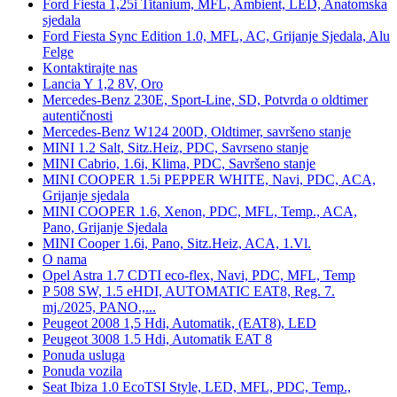
Ford Fiesta 1,25i Titanium, MFL, Ambient, LED, Anatomska
sjedala
Ford Fiesta Sync Edition 1.0, MFL, AC, Grijanje Sjedala, Alu
Felge
Kontaktirajte nas
Lancia Y 1,2 8V, Oro
Mercedes-Benz 230E, Sport-Line, SD, Potvrda o oldtimer
autentičnosti
Mercedes-Benz W124 200D, Oldtimer, savršeno stanje
MINI 1.2 Salt, Sitz.Heiz, PDC, Savrseno stanje
MINI Cabrio, 1.6i, Klima, PDC, Savršeno stanje
MINI COOPER 1.5i PEPPER WHITE, Navi, PDC, ACA,
Grijanje sjedala
MINI COOPER 1.6, Xenon, PDC, MFL, Temp., ACA,
Pano, Grijanje Sjedala
MINI Cooper 1.6i, Pano, Sitz.Heiz, ACA, 1.Vl.
O nama
Opel Astra 1.7 CDTI eco-flex, Navi, PDC, MFL, Temp
P 508 SW, 1.5 eHDI, AUTOMATIC EAT8, Reg. 7.
mj./2025, PANO.,...
Peugeot 2008 1,5 Hdi, Automatik, (EAT8), LED
Peugeot 3008 1.5 Hdi, Automatik EAT 8
Ponuda usluga
Ponuda vozila
Seat Ibiza 1.0 EcoTSI Style, LED, MFL, PDC, Temp.,