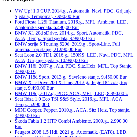
VW Up! 1,0 CUP, 2014.g., Automatik, Navi, PDC, Grijanje
Sjedala, Tempomat, 7.990,00 Eur
Ford Fiesta 1,25i Titanium, 2016.g., MFL, Ambient, LED,
Anatomska sjedala, 6.490,00 Eur
BMW X1 20d sDrive, 2014.g., Sport, Automatik, PDC,
ACA, Temp., Sport sjedala, 9.990,00 Eur
BMW serija 5 Touring 520d, 2019.g., Sport-Line, Full
oprema, Top stanje, 21.990,00 Eur
Seat Leon 2,0 TDI, 2016.g., 150KS, LED, Navi, PDC, MFL,
ACA, Grijanje sjedala, 10.990,00 Eur
BMW 116i, 2007.g., Alu, PDC, Sitz.Heiz, MFL, Top Stanje,
3.990,00 €
BMW 118d Sport, 2013.g., Savršeno stanje, 9.450,00 Eur
BMW X1 sDrive 20d X-Line, 2013.g., felge 18″ cola, top
stanje, 9.490,00 Eur
BMW 118d, 2017.g., PDC, ACA, MFL, LED, 8.990,00 €
Seat Ibiza 1.0 Eco TSI S&S Style, 2016.g., MFL, ACA,
Temp., 5.990,00 €
MINI Cooper, Pepper, 2010.g., ACA, Sitz.Heiz, Top stanje,
3.990,00 Eur
Škoda Fabia 1.2 HTP Combi Ambiente, 2009.g., 2.990,00
Eur
Peugeot 2008 1,5 Hdi, 2021.g., Automatik, (EAT8), LED,