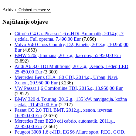
Arhiva
Najčitanije objave
Citroën C4 Gr. Picasso 1,6 e-HDi, Automatik, 2014.g., 7
sjedala, Full oprema, 7.490,00 Eur
(7.056)
Volvo V40 Cross Country, D2, Kinetic, 2013.g., 10.950,00
Eur
(4.653)
BMW 520d, limuzina, 2017.g., kao nov, 55.950,00 Eur
(3.692)
Audi A6 3,0 TDI Multitronic, 2013.g., Xenon, Leder, LED,
25.450,00 Eur
(3.300)
Mercedes-Benz CLA 180 CDI, 2014.g., Urban, Navi,
Xenon, 20.950,00 Eur
(3.236)
VW Passat 1,6 Comfortline TDI, 2015.g, 18.950,00 Eur
(2.822)
BMW 320 d, Touring, 2012.g., 135 kW, navigacija, kožna
sjedala, 11.450,00 Eur
(2.717)
Passat CC 2,0 TDI, BMT, 2012.g., xenon, izvrstan,
16.950,00 Eur
(2.676)
Mercedes Benz E220 cdi cabrio, automatik, 2011.g.,
22.950,00 Eur
(2.661)
Peugeot 3008 1,6 e-HDi EGS6 Allure sport, REG. GOD.