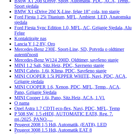
BMW X1 20d sDrive, Sport, Automatik, PDC, ACA, Temp.,
Sport sjedala
BMW X1 sDrive 20d X-Line, felge 18" cola, top stanje
Ford Fiesta 1,25i Titanium, MFL, Ambient, LED, Anatomska
sjedala
Ford Fiesta Sync Edition 1.0, MFL, AC, Grijanje Sjedala, Alu
Felge
Kontaktirajte nas
Lancia Y 1,2 8V, Oro
Mercedes-Benz 230E, Sport-Line, SD, Potvrda o oldtimer
autentičnosti
Mercedes-Benz W124 200D, Oldtimer, savršeno stanje
MINI 1.2 Salt, Sitz.Heiz, PDC, Savrseno stanje
MINI Cabrio, 1.6i, Klima, PDC, Savršeno stanje
MINI COOPER 1.5i PEPPER WHITE, Navi, PDC, ACA,
Grijanje sjedala
MINI COOPER 1.6, Xenon, PDC, MFL, Temp., ACA,
Pano, Grijanje Sjedala
MINI Cooper 1.6i, Pano, Sitz.Heiz, ACA, 1.Vl.
O nama
Opel Astra 1.7 CDTI eco-flex, Navi, PDC, MFL, Temp
P 508 SW, 1.5 eHDI, AUTOMATIC EAT8, Reg. 7.
mj./2025, PANO.,...
Peugeot 2008 1,5 Hdi, Automatik, (EAT8), LED
Peugeot 3008 1.5 Hdi, Automatik EAT 8