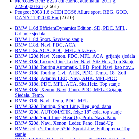
Mercedes Benz E220 cdi cabrio, automatik, 2011.g.,
22.950,00 Eur
(2.661)
Peugeot 3008 1,6 e-HDi EGS6 Allure sport, REG. GOD.
DANA 11.950,00 Eur
(2.610)
BMW 116d EfficientDynamics Edition, SD, PDC, MFL,
Grijanje sjedala...
BMW 118d Sport, Savršeno stanje
BMW 118d, Navi, PDC, ACA
BMW 118i, ACA, PDC, MFL, Sitz.Heiz
BMW 120d Navi, Xenon, PDC, MFL, ACA, grijanje sjedala
BMW 318d Luxury Line, Leder, Navi, Sitz.Heiz, Top Stanje
BMW 318d Touring Automatik, LED, Profi.Navi, kao nov...
BMW 318d Touring, 1.vl., AHK, PDC, Temp., 18" Zoll
BMW 318d, Adaptiv LED, Navi, AHK, MFL,PDC
BMW 318d, PDC, MFL, ACA, Sitz.Heiz, Top stanje
BMW 318d, Xenon, Navi, Pano, PDC, MFL, Grijanje
Sjedala, Temp.
BMW 318i, Navi, Temp, PDC, MFL
BMW 320d Touring, Sport-Line, Reg. god. dana
BMW 320d, AUTOMATIK, felge 18" cola, top stanje
BMW 520d Sport Line, HeadUp, Profi. Navi, Pano
BMW 520d, Navi, Xenon, Leder, Pano, Head-Up
BMW serija 5 Touring 520d, Sport-Line, Full oprema, Top
stanje