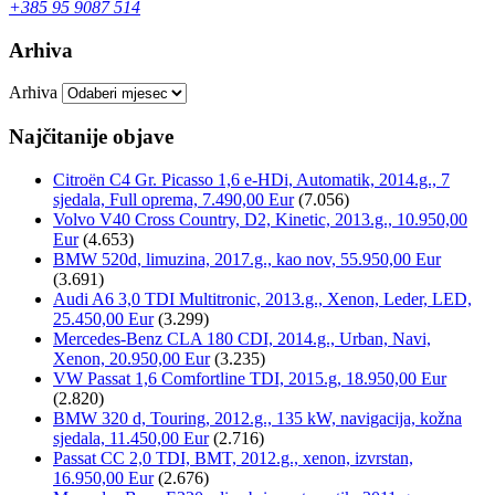
+385 95 9087 514
Arhiva
Arhiva
Najčitanije objave
Citroën C4 Gr. Picasso 1,6 e-HDi, Automatik, 2014.g., 7
sjedala, Full oprema, 7.490,00 Eur
(7.056)
Volvo V40 Cross Country, D2, Kinetic, 2013.g., 10.950,00
Eur
(4.653)
BMW 520d, limuzina, 2017.g., kao nov, 55.950,00 Eur
(3.691)
Audi A6 3,0 TDI Multitronic, 2013.g., Xenon, Leder, LED,
25.450,00 Eur
(3.299)
Mercedes-Benz CLA 180 CDI, 2014.g., Urban, Navi,
Xenon, 20.950,00 Eur
(3.235)
VW Passat 1,6 Comfortline TDI, 2015.g, 18.950,00 Eur
(2.820)
BMW 320 d, Touring, 2012.g., 135 kW, navigacija, kožna
sjedala, 11.450,00 Eur
(2.716)
Passat CC 2,0 TDI, BMT, 2012.g., xenon, izvrstan,
16.950,00 Eur
(2.676)