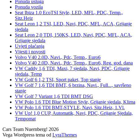
Ponuda usluga
Ponuda vozila
Seat Ibiza 1.0 EcoTSI Style, LED, MFL, PDC, Temp.,
Sitz.Heiz
Seat Leon 1,2 TSI, LED, Navi, PDC, MFL, ACA, Grijanje
sjedala
Seat Leon 2,0 TDI, 150KS, LED, Navi, PDC, MFL, ACA,
Grijanje sjedala
Uvjeti plaćanja
Vijesti i novosti
Volvo V40 2.0D, Navi., Pdc, Temp., Euro6
Volvo V40 2.0D, Navi., Pdc, Temp., Euro6, Reg. god. dana
VW Caddy 1,6 TDI, Maxi, 7 sjedala, Navi, PDC, Grijanje
sjedala, Temp
VW Golf 6 1,2 TSI, Sport paket, Top stanje
VW Golf 7 1,6 TDI BMT, 6 brzina, Navi., Full..., savršeno
stanje
VW Golf 7 Variant 1,6 TDI BMT DSG
VW Polo 1.6 TDI Blue Motion Style, Grijanje sjedala, Klima
VW Polo 1.6 TDI BMT-STYLE, Navi, Sitz.Heiz, 1.Vl.
VW Up! 1,0 CUP, Automatik, Navi, PDC, Grijanje Sjedala,
Tempomat
Cars Team Nuernberg! 2026
Vega Wordpress tema od
LyraThemes