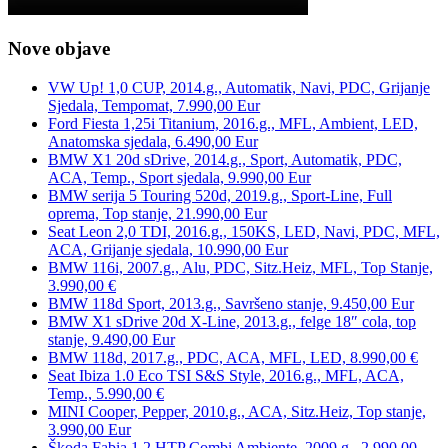
Nove objave
VW Up! 1,0 CUP, 2014.g., Automatik, Navi, PDC, Grijanje
Sjedala, Tempomat, 7.990,00 Eur
Ford Fiesta 1,25i Titanium, 2016.g., MFL, Ambient, LED,
Anatomska sjedala, 6.490,00 Eur
BMW X1 20d sDrive, 2014.g., Sport, Automatik, PDC,
ACA, Temp., Sport sjedala, 9.990,00 Eur
BMW serija 5 Touring 520d, 2019.g., Sport-Line, Full
oprema, Top stanje, 21.990,00 Eur
Seat Leon 2,0 TDI, 2016.g., 150KS, LED, Navi, PDC, MFL,
ACA, Grijanje sjedala, 10.990,00 Eur
BMW 116i, 2007.g., Alu, PDC, Sitz.Heiz, MFL, Top Stanje,
3.990,00 €
BMW 118d Sport, 2013.g., Savršeno stanje, 9.450,00 Eur
BMW X1 sDrive 20d X-Line, 2013.g., felge 18″ cola, top
stanje, 9.490,00 Eur
BMW 118d, 2017.g., PDC, ACA, MFL, LED, 8.990,00 €
Seat Ibiza 1.0 Eco TSI S&S Style, 2016.g., MFL, ACA,
Temp., 5.990,00 €
MINI Cooper, Pepper, 2010.g., ACA, Sitz.Heiz, Top stanje,
3.990,00 Eur
Škoda Fabia 1.2 HTP Combi Ambiente, 2009.g., 2.990,00