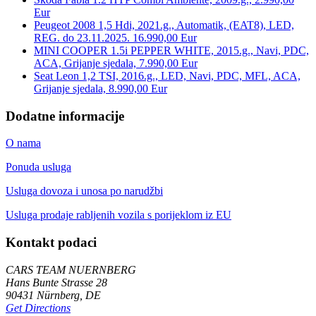
Eur
Peugeot 2008 1,5 Hdi, 2021.g., Automatik, (EAT8), LED,
REG. do 23.11.2025. 16.990,00 Eur
MINI COOPER 1.5i PEPPER WHITE, 2015.g., Navi, PDC,
ACA, Grijanje sjedala, 7.990,00 Eur
Seat Leon 1,2 TSI, 2016.g., LED, Navi, PDC, MFL, ACA,
Grijanje sjedala, 8.990,00 Eur
Dodatne informacije
O nama
Ponuda usluga
Usluga dovoza i unosa po narudžbi
Usluga prodaje rabljenih vozila s porijeklom iz EU
Kontakt podaci
CARS TEAM NUERNBERG
Hans Bunte Strasse 28
90431 Nürnberg, DE
Get Directions