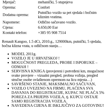
Mjenjač:
mehanički, 5 stupnjeva
Oprema:
Confort
Putničko vozilo sa pet sjedala i bočnim
Dodatna oprema:
kliznim vratima.
Napomene:
Odlično sačuvano vozilo.
Cijena:
6.650,00 Eur
Kontakt telefon:
+385 95 908 7514
Renault Kangoo, 1.5 dCi, 2010.g., 129000km, putnički, 5 sjedala,
bočna klizna vrata, u odličnom stanju…
MODEL 2011g.
VOZILO JE U HRVATSKOJ !
MOGUĆNOST PREGLEDA, PROBE I ISPORUKE –
ODMAH !
SERVISNA KNJIGA (provjereni i potvrđeni km, mogućnost
svake provjere – vizualni pregled, probna vožnja, pregled
stručne osobe ovlaštenom opremom na licu mjesta…)
SAVRŠENO STANJE, MAKSIMALNO SAČUVAN,
VOZILO UVEZENO NA FIRMU, PLAĆENA SVA
DAVANJA DO REGISTRACIJE, KUPAC NE PLAĆA 5%
POREZA ZA PRIJEPIS VOZILA, tj. KUPCU OSTAJE
SAMO REGISTRACIJA VOZILA.
NAVEDENA CIJENA JE ISKLJUČIVO ZA GOTOVINU!