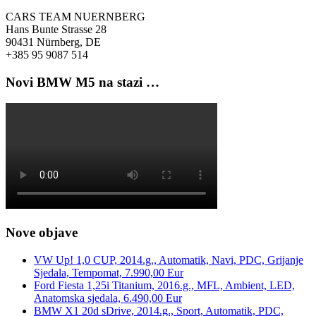
CARS TEAM NUERNBERG
Hans Bunte Strasse 28
90431 Nürnberg, DE
+385 95 9087 514
Novi BMW M5 na stazi …
Nove objave
VW Up! 1,0 CUP, 2014.g., Automatik, Navi, PDC, Grijanje
Sjedala, Tempomat, 7.990,00 Eur
Ford Fiesta 1,25i Titanium, 2016.g., MFL, Ambient, LED,
Anatomska sjedala, 6.490,00 Eur
BMW X1 20d sDrive, 2014.g., Sport, Automatik, PDC,