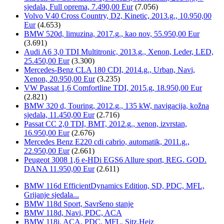
sjedala, Full oprema, 7.490,00 Eur
(7.056)
Volvo V40 Cross Country, D2, Kinetic, 2013.g., 10.950,00
Eur
(4.653)
BMW 520d, limuzina, 2017.g., kao nov, 55.950,00 Eur
(3.691)
Audi A6 3,0 TDI Multitronic, 2013.g., Xenon, Leder, LED,
25.450,00 Eur
(3.300)
Mercedes-Benz CLA 180 CDI, 2014.g., Urban, Navi,
Xenon, 20.950,00 Eur
(3.235)
VW Passat 1,6 Comfortline TDI, 2015.g, 18.950,00 Eur
(2.821)
BMW 320 d, Touring, 2012.g., 135 kW, navigacija, kožna
sjedala, 11.450,00 Eur
(2.716)
Passat CC 2,0 TDI, BMT, 2012.g., xenon, izvrstan,
16.950,00 Eur
(2.676)
Mercedes Benz E220 cdi cabrio, automatik, 2011.g.,
22.950,00 Eur
(2.661)
Peugeot 3008 1,6 e-HDi EGS6 Allure sport, REG. GOD.
DANA 11.950,00 Eur
(2.611)
BMW 116d EfficientDynamics Edition, SD, PDC, MFL,
Grijanje sjedala...
BMW 118d Sport, Savršeno stanje
BMW 118d, Navi, PDC, ACA
BMW 118i, ACA, PDC, MFL, Sitz.Heiz