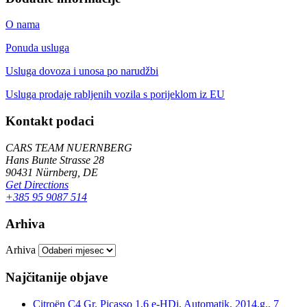
O nama
Ponuda usluga
Usluga dovoza i unosa po narudžbi
Usluga prodaje rabljenih vozila s porijeklom iz EU
Kontakt podaci
CARS TEAM NUERNBERG
Hans Bunte Strasse 28
90431 Nürnberg, DE
Get Directions
+385 95 9087 514
Arhiva
Arhiva
Najčitanije objave
Citroën C4 Gr. Picasso 1,6 e-HDi, Automatik, 2014.g., 7