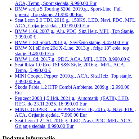
ACA, Temp., Sport sjedala, 9.990,00 Eur
BMW serija 5 Touring 520d, 2019.g., Sport-Line, Full
oprema, Top stanje, 21.990,00 Eur
Seat Leon 2,0 TDI, 2016.g., 150KS, LED, Navi, PDC, MFL,
ACA, Grijanje sjedala, 10.990,00 Eur
BMW 116i, 2007.g., Alu, PDC, Sitz.Heiz, MFL, Top Stanje,
3.990,00 €
BMW 118d Sport, 2013.g., Savršeno stanje, 9.450,00 Eur
BMW X1 sDrive 20d X-Line, 2013.g., felge 18″ cola, top
stanje, 9.490,00 Eur
BMW 118d, 2017.g., PDC, ACA, MFL, LED, 8.990,00 €
Seat Ibiza 1.0 Eco TSI S&S Style, 2016.g., MFL, ACA,
Temp., 5.990,00 €
MINI Cooper, Pepper, 2010.g., ACA, Sitz.Heiz, Top stanje,
3.990,00 Eur
Škoda Fabia 1.2 HTP Combi Ambiente, 2009.g., 2.990,00
Eur
Peugeot 2008 1,5 Hdi, 2021.g., Automatik, (EAT8), LED,
REG. do 23.11.2025. 16.990,00 Eur
MINI COOPER 1.5i PEPPER WHITE, 2015.g., Navi, PDC,
ACA, Grijanje sjedala, 7.990,00 Eur
Seat Leon 1,2 TSI, 2016.g., LED, Navi, PDC, MFL, ACA,
Grijanje sjedala, 8.990,00 Eur
Dodatne informacije