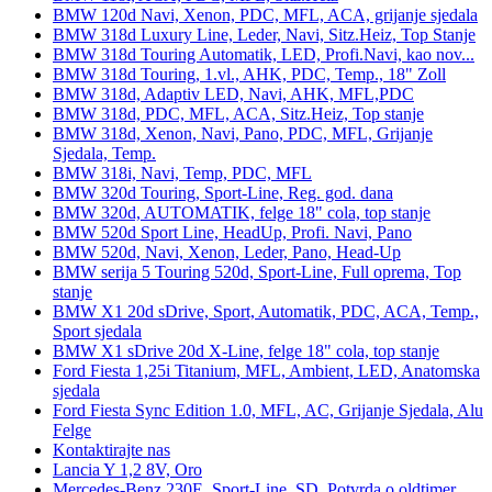
BMW 120d Navi, Xenon, PDC, MFL, ACA, grijanje sjedala
BMW 318d Luxury Line, Leder, Navi, Sitz.Heiz, Top Stanje
BMW 318d Touring Automatik, LED, Profi.Navi, kao nov...
BMW 318d Touring, 1.vl., AHK, PDC, Temp., 18" Zoll
BMW 318d, Adaptiv LED, Navi, AHK, MFL,PDC
BMW 318d, PDC, MFL, ACA, Sitz.Heiz, Top stanje
BMW 318d, Xenon, Navi, Pano, PDC, MFL, Grijanje
Sjedala, Temp.
BMW 318i, Navi, Temp, PDC, MFL
BMW 320d Touring, Sport-Line, Reg. god. dana
BMW 320d, AUTOMATIK, felge 18" cola, top stanje
BMW 520d Sport Line, HeadUp, Profi. Navi, Pano
BMW 520d, Navi, Xenon, Leder, Pano, Head-Up
BMW serija 5 Touring 520d, Sport-Line, Full oprema, Top
stanje
BMW X1 20d sDrive, Sport, Automatik, PDC, ACA, Temp.,
Sport sjedala
BMW X1 sDrive 20d X-Line, felge 18" cola, top stanje
Ford Fiesta 1,25i Titanium, MFL, Ambient, LED, Anatomska
sjedala
Ford Fiesta Sync Edition 1.0, MFL, AC, Grijanje Sjedala, Alu
Felge
Kontaktirajte nas
Lancia Y 1,2 8V, Oro
Mercedes-Benz 230E, Sport-Line, SD, Potvrda o oldtimer