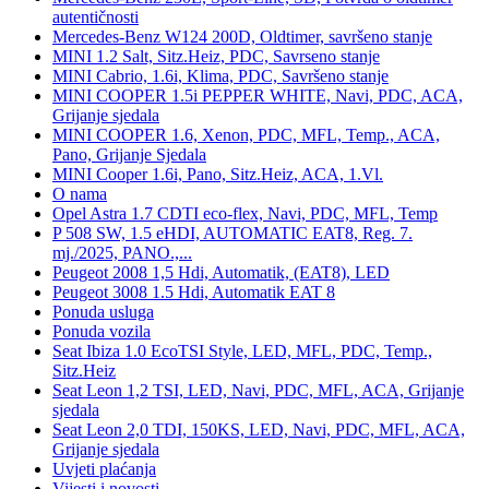
autentičnosti
Mercedes-Benz W124 200D, Oldtimer, savršeno stanje
MINI 1.2 Salt, Sitz.Heiz, PDC, Savrseno stanje
MINI Cabrio, 1.6i, Klima, PDC, Savršeno stanje
MINI COOPER 1.5i PEPPER WHITE, Navi, PDC, ACA,
Grijanje sjedala
MINI COOPER 1.6, Xenon, PDC, MFL, Temp., ACA,
Pano, Grijanje Sjedala
MINI Cooper 1.6i, Pano, Sitz.Heiz, ACA, 1.Vl.
O nama
Opel Astra 1.7 CDTI eco-flex, Navi, PDC, MFL, Temp
P 508 SW, 1.5 eHDI, AUTOMATIC EAT8, Reg. 7.
mj./2025, PANO.,...
Peugeot 2008 1,5 Hdi, Automatik, (EAT8), LED
Peugeot 3008 1.5 Hdi, Automatik EAT 8
Ponuda usluga
Ponuda vozila
Seat Ibiza 1.0 EcoTSI Style, LED, MFL, PDC, Temp.,
Sitz.Heiz
Seat Leon 1,2 TSI, LED, Navi, PDC, MFL, ACA, Grijanje
sjedala
Seat Leon 2,0 TDI, 150KS, LED, Navi, PDC, MFL, ACA,
Grijanje sjedala
Uvjeti plaćanja
Vijesti i novosti