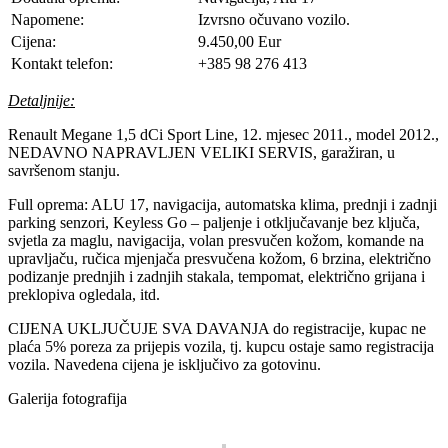
Napomene:
Izvrsno očuvano vozilo.
Cijena:
9.450,00 Eur
Kontakt telefon:
+385 98 276 413
Detaljnije:
Renault Megane 1,5 dCi Sport Line, 12. mjesec 2011., model 2012.,
NEDAVNO NAPRAVLJEN VELIKI SERVIS, garažiran, u
savršenom stanju.
Full oprema: ALU 17, navigacija, automatska klima, prednji i zadnji
parking senzori, Keyless Go – paljenje i otključavanje bez ključa,
svjetla za maglu, navigacija, volan presvučen kožom, komande na
upravljaču, ručica mjenjača presvučena kožom, 6 brzina, električno
podizanje prednjih i zadnjih stakala, tempomat, električno grijana i
preklopiva ogledala, itd.
CIJENA UKLJUČUJE SVA DAVANJA do registracije, kupac ne
plaća 5% poreza za prijepis vozila, tj. kupcu ostaje samo registracija
vozila. Navedena cijena je isključivo za gotovinu.
Galerija fotografija