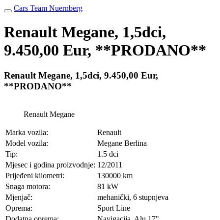
Cars Team Nuernberg
Renault Megane, 1,5dci,
9.450,00 Eur, **PRODANO**
Renault Megane, 1,5dci, 9.450,00 Eur,
**PRODANO**
Renault Megane
Marka vozila:
Renault
Model vozila:
Megane Berlina
Tip:
1.5 dci
Mjesec i godina proizvodnje:
12/2011
Prijeđeni kilometri:
130000 km
Snaga motora:
81 kW
Mjenjač:
mehanički, 6 stupnjeva
Oprema:
Sport Line
Dodatna oprema:
Navigacija, Alu 17"