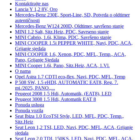
Kontaktirajte nas
Lancia Y 1,2 8V, Oro
Mercedes-Benz 230E, Sport-Line, SD, Potvrda o oldtimer
autentičnosti
Mercedes-Benz W124 200D, Oldtimer, savršeno stanje
MINI 1.2 Salt, Sitz.Heiz, PDC, Savrseno stanje
MINI Cabrio, 1.6i, Klima, PDC, Savršeno stanje
MINI COOPER 1.5i PEPPER WHITE, Navi, PDC, ACA,
Grijanje sjedala
MINI COOPER 1.6, Xenon, PDC, MFL, Temp., ACA,
Pano, Grijanje Sjedala
MINI Cooper 1.6i, Pano, Sitz.Heiz, ACA, 1.Vl.
O nama
Opel Astra 1.7 CDTI eco-flex, Navi, PDC, MFL, Temp
P 508 SW, 1.5 eHDI, AUTOMATIC EAT8, Reg. 7.
mj./2025, PANO.,...
Peugeot 2008 1,5 Hdi, Automatik, (EAT8), LED
Peugeot 3008 1.5 Hdi, Automatik EAT 8
Ponuda usluga
Ponuda vozila
Seat Ibiza 1.0 EcoTSI Style, LED, MFL, PDC, Temp.,
Sitz.Heiz
Seat Leon 1,2 TSI, LED, Navi, PDC, MFL, ACA, Grijanje
sjedala
Seat Leon 2,0 TDI, 150KS, LED, Navi, PDC, MFL, ACA,