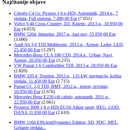
Najčitanije objave
Citroën C4 Gr. Picasso 1,6 e-HDi, Automatik, 2014.g., 7
sjedala, Full oprema, 7.490,00 Eur
(7.051)
Volvo V40 Cross Country, D2, Kinetic, 2013.g., 10.950,00
Eur
(4.653)
BMW 520d, limuzina, 2017.g., kao nov, 55.950,00 Eur
(3.690)
Audi A6 3,0 TDI Multitronic, 2013.g., Xenon, Leder, LED,
25.450,00 Eur
(3.297)
Mercedes-Benz CLA 180 CDI, 2014.g., Urban, Navi,
Xenon, 20.950,00 Eur
(3.235)
VW Passat 1,6 Comfortline TDI, 2015.g, 18.950,00 Eur
(2.820)
BMW 320 d, Touring, 2012.g., 135 kW, navigacija, kožna
sjedala, 11.450,00 Eur
(2.715)
Passat CC 2,0 TDI, BMT, 2012.g., xenon, izvrstan,
16.950,00 Eur
(2.676)
Mercedes Benz E220 cdi cabrio, automatik, 2011.g.,
22.950,00 Eur
(2.661)
Peugeot 3008 1,6 e-HDi EGS6 Allure sport, REG. GOD.
DANA 11.950,00 Eur
(2.610)
BMW 116d EfficientDynamics Edition, SD, PDC, MFL,
Grijanje sjedala...