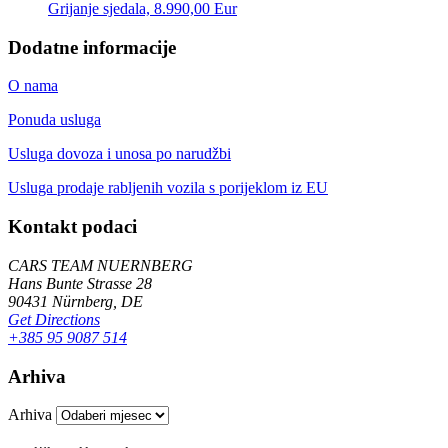
Grijanje sjedala, 8.990,00 Eur
Dodatne informacije
O nama
Ponuda usluga
Usluga dovoza i unosa po narudžbi
Usluga prodaje rabljenih vozila s porijeklom iz EU
Kontakt podaci
CARS TEAM NUERNBERG
Hans Bunte Strasse 28
90431 Nürnberg, DE
Get Directions
+385 95 9087 514
Arhiva
Arhiva