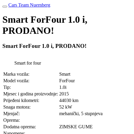
Cars Team Nuernberg
Smart ForFour 1.0 i,
PRODANO!
Smart ForFour 1.0 i, PRODANO!
Smart for four
Marka vozila:
Smart
Model vozila:
ForFour
Tip:
1.0i
Mjesec i godina proizvodnje:
2015
Prijeđeni kilometri:
44030 km
Snaga motora:
52 kW
Mjenjač:
mehanički, 5 stupnjeva
Oprema:
Dodatna oprema:
ZIMSKE GUME
Napomene: