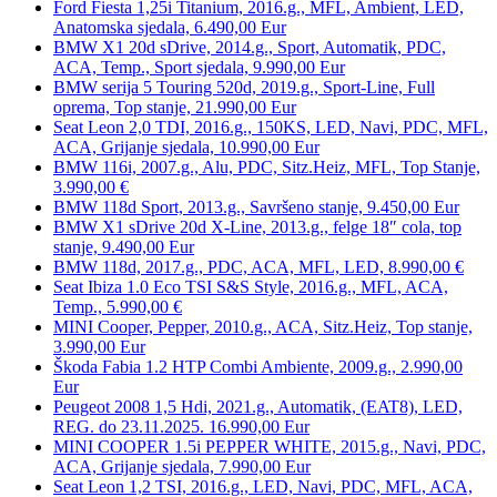
Ford Fiesta 1,25i Titanium, 2016.g., MFL, Ambient, LED,
Anatomska sjedala, 6.490,00 Eur
BMW X1 20d sDrive, 2014.g., Sport, Automatik, PDC,
ACA, Temp., Sport sjedala, 9.990,00 Eur
BMW serija 5 Touring 520d, 2019.g., Sport-Line, Full
oprema, Top stanje, 21.990,00 Eur
Seat Leon 2,0 TDI, 2016.g., 150KS, LED, Navi, PDC, MFL,
ACA, Grijanje sjedala, 10.990,00 Eur
BMW 116i, 2007.g., Alu, PDC, Sitz.Heiz, MFL, Top Stanje,
3.990,00 €
BMW 118d Sport, 2013.g., Savršeno stanje, 9.450,00 Eur
BMW X1 sDrive 20d X-Line, 2013.g., felge 18″ cola, top
stanje, 9.490,00 Eur
BMW 118d, 2017.g., PDC, ACA, MFL, LED, 8.990,00 €
Seat Ibiza 1.0 Eco TSI S&S Style, 2016.g., MFL, ACA,
Temp., 5.990,00 €
MINI Cooper, Pepper, 2010.g., ACA, Sitz.Heiz, Top stanje,
3.990,00 Eur
Škoda Fabia 1.2 HTP Combi Ambiente, 2009.g., 2.990,00
Eur
Peugeot 2008 1,5 Hdi, 2021.g., Automatik, (EAT8), LED,
REG. do 23.11.2025. 16.990,00 Eur
MINI COOPER 1.5i PEPPER WHITE, 2015.g., Navi, PDC,
ACA, Grijanje sjedala, 7.990,00 Eur
Seat Leon 1,2 TSI, 2016.g., LED, Navi, PDC, MFL, ACA,