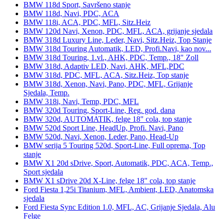
BMW 118d Sport, Savršeno stanje
BMW 118d, Navi, PDC, ACA
BMW 118i, ACA, PDC, MFL, Sitz.Heiz
BMW 120d Navi, Xenon, PDC, MFL, ACA, grijanje sjedala
BMW 318d Luxury Line, Leder, Navi, Sitz.Heiz, Top Stanje
BMW 318d Touring Automatik, LED, Profi.Navi, kao nov...
BMW 318d Touring, 1.vl., AHK, PDC, Temp., 18" Zoll
BMW 318d, Adaptiv LED, Navi, AHK, MFL,PDC
BMW 318d, PDC, MFL, ACA, Sitz.Heiz, Top stanje
BMW 318d, Xenon, Navi, Pano, PDC, MFL, Grijanje
Sjedala, Temp.
BMW 318i, Navi, Temp, PDC, MFL
BMW 320d Touring, Sport-Line, Reg. god. dana
BMW 320d, AUTOMATIK, felge 18" cola, top stanje
BMW 520d Sport Line, HeadUp, Profi. Navi, Pano
BMW 520d, Navi, Xenon, Leder, Pano, Head-Up
BMW serija 5 Touring 520d, Sport-Line, Full oprema, Top
stanje
BMW X1 20d sDrive, Sport, Automatik, PDC, ACA, Temp.,
Sport sjedala
BMW X1 sDrive 20d X-Line, felge 18" cola, top stanje
Ford Fiesta 1,25i Titanium, MFL, Ambient, LED, Anatomska
sjedala
Ford Fiesta Sync Edition 1.0, MFL, AC, Grijanje Sjedala, Alu
Felge