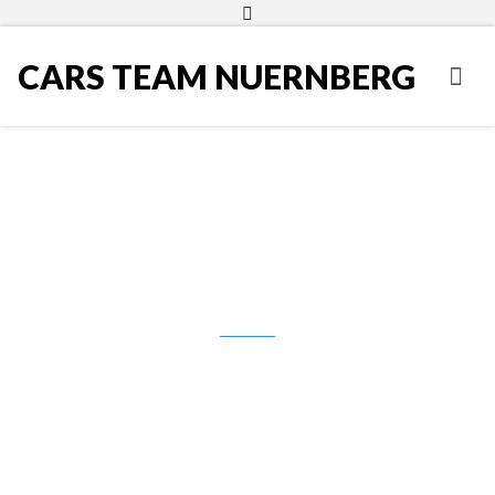
CARS TEAM NUERNBERG
Volvo S40, 1.6 DRIVe, Business
Pro, 2011.g., 11.950,00 Eur,
**PRODANO**