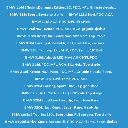
BMW 116d EfficientDynamics Edition, SD, PDC, MFL, Grijanje sjedala...
BMW 118d Sport, Savršeno stanje
BMW 118d, Navi, PDC, ACA
BMW 118i, ACA, PDC, MFL, Sitz.Heiz
BMW 120d Navi, Xenon, PDC, MFL, ACA, grijanje sjedala
BMW 318d Luxury Line, Leder, Navi, Sitz.Heiz, Top Stanje
BMW 318d Touring Automatik, LED, Profi.Navi, kao nov...
BMW 318d Touring, 1.vl., AHK, PDC, Temp., 18" Zoll
BMW 318d, Adaptiv LED, Navi, AHK, MFL,PDC
BMW 318d, PDC, MFL, ACA, Sitz.Heiz, Top stanje
BMW 318d, Xenon, Navi, Pano, PDC, MFL, Grijanje Sjedala, Temp.
BMW 318i, Navi, Temp, PDC, MFL
BMW 320d Touring, Sport-Line, Reg. god. dana
BMW 320d, AUTOMATIK, felge 18" cola, top stanje
BMW 520d Sport Line, HeadUp, Profi. Navi, Pano
BMW 520d, Navi, Xenon, Leder, Pano, Head-Up
BMW serija 5 Touring 520d, Sport-Line, Full oprema, Top stanje
BMW X1 20d sDrive, Sport, Automatik, PDC, ACA, Temp., Sport sjedala