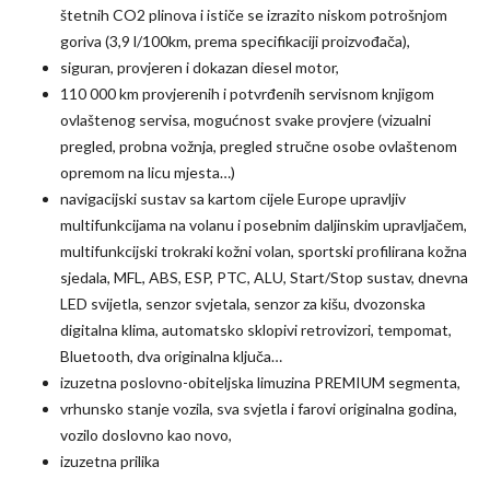
štetnih CO2 plinova i ističe se izrazito niskom potrošnjom
goriva (3,9 l/100km, prema specifikaciji proizvođača),
siguran, provjeren i dokazan diesel motor,
110 000 km provjerenih i potvrđenih servisnom knjigom
ovlaštenog servisa, mogućnost svake provjere (vizualni
pregled, probna vožnja, pregled stručne osobe ovlaštenom
opremom na licu mjesta…)
navigacijski sustav sa kartom cijele Europe upravljiv
multifunkcijama na volanu i posebnim daljinskim upravljačem,
multifunkcijski trokraki kožni volan, sportski profilirana kožna
sjedala, MFL, ABS, ESP, PTC, ALU, Start/Stop sustav, dnevna
LED svijetla, senzor svjetala, senzor za kišu, dvozonska
digitalna klima, automatsko sklopivi retrovizori, tempomat,
Bluetooth, dva originalna ključa…
izuzetna poslovno-obiteljska limuzina PREMIUM segmenta,
vrhunsko stanje vozila, sva svjetla i farovi originalna godina,
vozilo doslovno kao novo,
izuzetna prilika