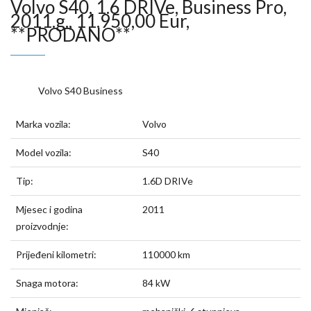
Volvo S40, 1.6 DRIVe, Business Pro,
2011.g., 11.950,00 Eur,
**PRODANO**
Volvo S40 Business
Marka vozila:
Volvo
Model vozila:
S40
Tip:
1.6D DRIVe
Mjesec i godina
2011
proizvodnje:
Prijeđeni kilometri:
110000 km
Snaga motora:
84 kW