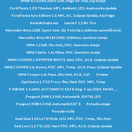
BMW X1 sDrive 20d X-Line, felge 18" cola, top stanje
Ford Fiesta 1,25i Titanium, MFL, Ambient, LED, Anatomska sjedala
Ford Fiesta Sync Edition 1.0, MFL, AC, Grijanje Sjedala, Alu Felge
Kontaktirajte nas
Lancia Y 1,2 8V, Oro
Mercedes-Benz 230E, Sport-Line, SD, Potvrda o oldtimer autentičnosti
Mercedes-Benz W124 200D, Oldtimer, savršeno stanje
MINI 1.2 Salt, Sitz.Heiz, PDC, Savrseno stanje
MINI Cabrio, 1.6i, Klima, PDC, Savršeno stanje
MINI COOPER 1.5i PEPPER WHITE, Navi, PDC, ACA, Grijanje sjedala
MINI COOPER 1.6, Xenon, PDC, MFL, Temp., ACA, Pano, Grijanje Sjedala
MINI Cooper 1.6i, Pano, Sitz.Heiz, ACA, 1.Vl.
O nama
Opel Astra 1.7 CDTI eco-flex, Navi, PDC, MFL, Temp
P 508 SW, 1.5 eHDI, AUTOMATIC EAT8, Reg. 7. mj./2025, PANO.,...
Peugeot 2008 1,5 Hdi, Automatik, (EAT8), LED
Peugeot 3008 1.5 Hdi, Automatik EAT 8
Ponuda usluga
Ponuda vozila
Seat Ibiza 1.0 EcoTSI Style, LED, MFL, PDC, Temp., Sitz.Heiz
Seat Leon 1,2 TSI, LED, Navi, PDC, MFL, ACA, Grijanje sjedala