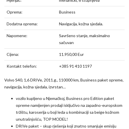
Mjenjač:
mehanički, 6 stupnjeva
Oprema:
Business
Dodatna oprema:
Navigacija, kožna sjedala.
Napomene:
Savršeno stanje, maksimalno
sačuvan
Cijena:
11.950,00 Eur
Kontakt telefon:
+385 91 410 1197
Volvo S40, 1,6 DRIVe, 2011.g., 110000 km, Business paket opreme,
navigacija, kožna sjedala, izvrstan…
vozilo kupljeno u Njemačkoj, Business pro Edition paket
opreme namijenjen prodaji isključivo na zapadno-europskom
tržištu, karoserija u boji leda u kombinaciji sa beige kožnom
unutrašnjošću, TOP MODEL!
DRIVe paket – skup rješenja koji znatno smanjuje emisiju