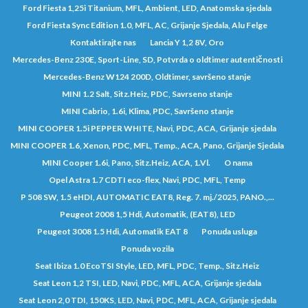
Ford Fiesta 1,25i Titanium, MFL, Ambient, LED, Anatomska sjedala
Ford Fiesta Sync Edition 1.0, MFL, AC, Grijanje Sjedala, Alu Felge
Kontaktirajte nas
Lancia Y 1,2 8V, Oro
Mercedes-Benz 230E, Sport-Line, SD, Potvrda o oldtimer autentičnosti
Mercedes-Benz W124 200D, Oldtimer, savršeno stanje
MINI 1.2 Salt, Sitz.Heiz, PDC, Savrseno stanje
MINI Cabrio, 1.6i, Klima, PDC, Savršeno stanje
MINI COOPER 1.5i PEPPER WHITE, Navi, PDC, ACA, Grijanje sjedala
MINI COOPER 1.6, Xenon, PDC, MFL, Temp., ACA, Pano, Grijanje Sjedala
MINI Cooper 1.6i, Pano, Sitz.Heiz, ACA, 1.Vl.
O nama
Opel Astra 1.7 CDTI eco-flex, Navi, PDC, MFL, Temp
P 508 SW, 1.5 eHDI, AUTOMATIC EAT8, Reg. 7. mj./2025, PANO.,...
Peugeot 2008 1,5 Hdi, Automatik, (EAT8), LED
Peugeot 3008 1.5 Hdi, Automatik EAT 8
Ponuda usluga
Ponuda vozila
Seat Ibiza 1.0 EcoTSI Style, LED, MFL, PDC, Temp., Sitz.Heiz
Seat Leon 1,2 TSI, LED, Navi, PDC, MFL, ACA, Grijanje sjedala
Seat Leon 2,0 TDI, 150KS, LED, Navi, PDC, MFL, ACA, Grijanje sjedala