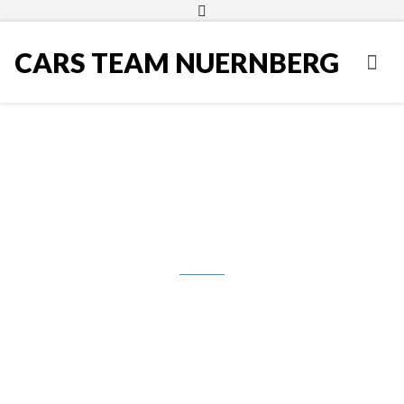
CARS TEAM NUERNBERG
Volvo V40, 2.0D, 120ks, NAVI,
APPS, 14.950,00 Eur,
**PRODANO**