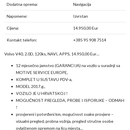
Dodatna oprema:
Navigacija
Napomene:
Izvrstan
Cijena:
14.950,00 Eur
Kontakt telefon:
+385 95 908 7514
Volvo V40, 2.0D, 120ks, NAVI, APPS, 14.950,00 Eur…
12 mjesečno jamstvo (GARANCIJA) na vozilo u suradnji sa
MOTIVE SERVICE EUROPE,
KOMPLET U SUSTAVU PDV-a,
MODEL 2017.g.,
VOZILO JE U HRVATSKOJ !
MOGUĆNOST PREGLEDA, PROBE I ISPORUKE – ODMAH
!
provjereni i potvrđeni km, mogućnost svake provjere –
vizualni pregled, probna vožnja, pregled stručne osobe
ovlaštenom opremom na licu mjesta…