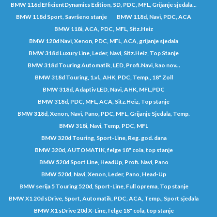
BMW 116d EfficientDynamics Edition, SD, PDC, MFL, Grijanje sjedala...
BMW 118d Sport, Savršeno stanje
BMW 118d, Navi, PDC, ACA
BMW 118i, ACA, PDC, MFL, Sitz.Heiz
BMW 120d Navi, Xenon, PDC, MFL, ACA, grijanje sjedala
BMW 318d Luxury Line, Leder, Navi, Sitz.Heiz, Top Stanje
BMW 318d Touring Automatik, LED, Profi.Navi, kao nov...
BMW 318d Touring, 1.vl., AHK, PDC, Temp., 18" Zoll
BMW 318d, Adaptiv LED, Navi, AHK, MFL,PDC
BMW 318d, PDC, MFL, ACA, Sitz.Heiz, Top stanje
BMW 318d, Xenon, Navi, Pano, PDC, MFL, Grijanje Sjedala, Temp.
BMW 318i, Navi, Temp, PDC, MFL
BMW 320d Touring, Sport-Line, Reg. god. dana
BMW 320d, AUTOMATIK, felge 18" cola, top stanje
BMW 520d Sport Line, HeadUp, Profi. Navi, Pano
BMW 520d, Navi, Xenon, Leder, Pano, Head-Up
BMW serija 5 Touring 520d, Sport-Line, Full oprema, Top stanje
BMW X1 20d sDrive, Sport, Automatik, PDC, ACA, Temp., Sport sjedala
BMW X1 sDrive 20d X-Line, felge 18" cola, top stanje