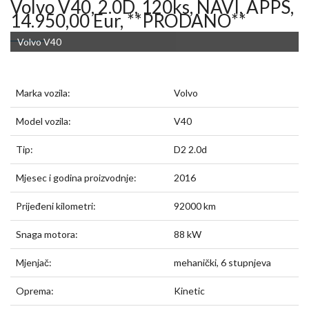
Volvo V40, 2.0D, 120ks, NAVI, APPS,
14.950,00 Eur, **PRODANO**
Volvo V40
Marka vozila:
Volvo
Model vozila:
V40
Tip:
D2 2.0d
Mjesec i godina proizvodnje:
2016
Prijeđeni kilometri:
92000 km
Snaga motora:
88 kW
Mjenjač:
mehanički, 6 stupnjeva
Oprema:
Kinetic