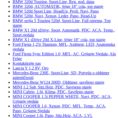
BMW 320d Touring, Sport-Line, Reg. god. dana
BMW 320d, AUTOMATIK, felge 18" cola, top stanje
BMW 520d Sport Line, HeadUp, Profi. Navi, Pano
BMW 520d, Navi, Xenon, Leder, Pano, Head-Up
BMW serija 5 Touring 520d, Sport-Line, Full oprema, Top
stanje
BMW X1 20d sDrive, Sport, Automatik, PDC, ACA, Temp.,
Sport sjedala
BMW X1 sDrive 20d X-Line, felge 18" cola, top stanje
Ford Fiesta 1,25i Titanium, MFL, Ambient, LED, Anatomska
sjedala
Ford Fiesta Sync Edition 1.0, MFL, AC, Grijanje Sjedala, Alu
Felge
Kontaktirajte nas
Lancia Y 1,2 8V, Oro
Mercedes-Benz 230E, Sport-Line, SD, Potvrda o oldtimer
autentičnosti
Mercedes-Benz W124 200D, Oldtimer, savršeno stanje
MINI 1.2 Salt, Sitz.Heiz, PDC, Savrseno stanje
MINI Cabrio, 1.6i, Klima, PDC, Savršeno stanje
MINI COOPER 1.5i PEPPER WHITE, Navi, PDC, ACA,
Grijanje sjedala
MINI COOPER 1.6, Xenon, PDC, MFL, Temp., ACA,
Pano, Grijanje Sjedala
MINI Cooper 1.6i, Pano, Sitz.Heiz, ACA, 1.Vl.