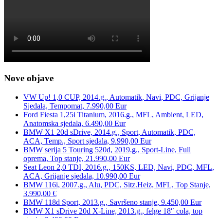
Nove objave
VW Up! 1,0 CUP, 2014.g., Automatik, Navi, PDC, Grijanje
Sjedala, Tempomat, 7.990,00 Eur
Ford Fiesta 1,25i Titanium, 2016.g., MFL, Ambient, LED,
Anatomska sjedala, 6.490,00 Eur
BMW X1 20d sDrive, 2014.g., Sport, Automatik, PDC,
ACA, Temp., Sport sjedala, 9.990,00 Eur
BMW serija 5 Touring 520d, 2019.g., Sport-Line, Full
oprema, Top stanje, 21.990,00 Eur
Seat Leon 2,0 TDI, 2016.g., 150KS, LED, Navi, PDC, MFL,
ACA, Grijanje sjedala, 10.990,00 Eur
BMW 116i, 2007.g., Alu, PDC, Sitz.Heiz, MFL, Top Stanje,
3.990,00 €
BMW 118d Sport, 2013.g., Savršeno stanje, 9.450,00 Eur
BMW X1 sDrive 20d X-Line, 2013.g., felge 18″ cola, top