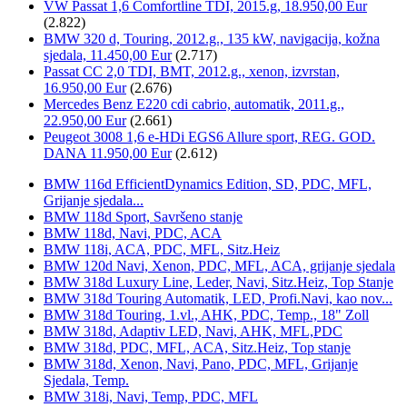
VW Passat 1,6 Comfortline TDI, 2015.g, 18.950,00 Eur
(2.822)
BMW 320 d, Touring, 2012.g., 135 kW, navigacija, kožna
sjedala, 11.450,00 Eur
(2.717)
Passat CC 2,0 TDI, BMT, 2012.g., xenon, izvrstan,
16.950,00 Eur
(2.676)
Mercedes Benz E220 cdi cabrio, automatik, 2011.g.,
22.950,00 Eur
(2.661)
Peugeot 3008 1,6 e-HDi EGS6 Allure sport, REG. GOD.
DANA 11.950,00 Eur
(2.612)
BMW 116d EfficientDynamics Edition, SD, PDC, MFL,
Grijanje sjedala...
BMW 118d Sport, Savršeno stanje
BMW 118d, Navi, PDC, ACA
BMW 118i, ACA, PDC, MFL, Sitz.Heiz
BMW 120d Navi, Xenon, PDC, MFL, ACA, grijanje sjedala
BMW 318d Luxury Line, Leder, Navi, Sitz.Heiz, Top Stanje
BMW 318d Touring Automatik, LED, Profi.Navi, kao nov...
BMW 318d Touring, 1.vl., AHK, PDC, Temp., 18" Zoll
BMW 318d, Adaptiv LED, Navi, AHK, MFL,PDC
BMW 318d, PDC, MFL, ACA, Sitz.Heiz, Top stanje
BMW 318d, Xenon, Navi, Pano, PDC, MFL, Grijanje
Sjedala, Temp.
BMW 318i, Navi, Temp, PDC, MFL