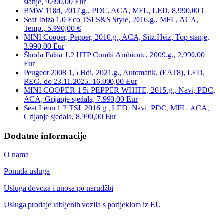
stanje, 9.490,00 Eur
BMW 118d, 2017.g., PDC, ACA, MFL, LED, 8.990,00 €
Seat Ibiza 1.0 Eco TSI S&S Style, 2016.g., MFL, ACA,
Temp., 5.990,00 €
MINI Cooper, Pepper, 2010.g., ACA, Sitz.Heiz, Top stanje,
3.990,00 Eur
Škoda Fabia 1.2 HTP Combi Ambiente, 2009.g., 2.990,00
Eur
Peugeot 2008 1,5 Hdi, 2021.g., Automatik, (EAT8), LED,
REG. do 23.11.2025. 16.990,00 Eur
MINI COOPER 1.5i PEPPER WHITE, 2015.g., Navi, PDC,
ACA, Grijanje sjedala, 7.990,00 Eur
Seat Leon 1,2 TSI, 2016.g., LED, Navi, PDC, MFL, ACA,
Grijanje sjedala, 8.990,00 Eur
Dodatne informacije
O nama
Ponuda usluga
Usluga dovoza i unosa po narudžbi
Usluga prodaje rabljenih vozila s porijeklom iz EU