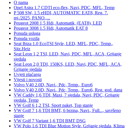
O nama
Opel Astra 1.7 CDTI eco-flex, Navi, PDC, MFL, Temp
P 508 SW, 1.5 eHDI, AUTOMATIC EAT8, Reg. 7.
mj./2025, PANO.,...
Peugeot 2008 1,5 Hdi, Automatik, (EAT8), LED
Peugeot 3008 1.5 Hdi, Automatik EAT 8
Ponuda usluga
Ponuda vozila
Seat Ibiza 1.0 EcoTSI Style, LED, MFL, PDC, Temp.,
Sitz.Heiz
Seat Leon 1,2 TSI, LED, Navi, PDC, MFL, ACA, Grijanje
sjedala
Seat Leon 2,0 TDI, 150KS, LED, Navi, PDC, MFL, ACA,
Grijanje sjedala
Uvjeti plaćanja
Vijesti i novosti
Volvo V40 2.0D, Navi., Pdc, Temp., Euro6
Volvo V40 2.0D, Navi., Pdc, Temp., Euro6, Reg. god. dana
VW Caddy 1,6 TDI, Maxi, 7 sjedala, Navi, PDC, Grijanje
sjedala, Temp
VW Golf 6 1,2 TSI, Sport paket, Top stanje
VW Golf 7 1,6 TDI BMT, 6 brzina, Navi., Full..., savršeno
stanje
VW Golf 7 Variant 1,6 TDI BMT DSG
VW Polo 1.6 TDI Blue Motion Style, Grijanje sjedala, Klima