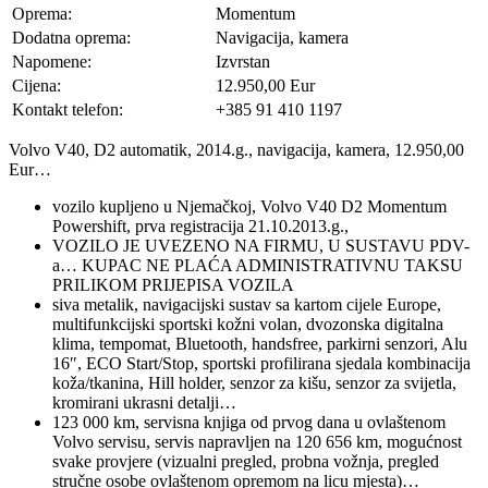
Oprema:
Momentum
Dodatna oprema:
Navigacija, kamera
Napomene:
Izvrstan
Cijena:
12.950,00 Eur
Kontakt telefon:
+385 91 410 1197
Volvo V40, D2 automatik, 2014.g., navigacija, kamera, 12.950,00
Eur…
vozilo kupljeno u Njemačkoj, Volvo V40 D2 Momentum
Powershift, prva registracija 21.10.2013.g.,
VOZILO JE UVEZENO NA FIRMU, U SUSTAVU PDV-
a… KUPAC NE PLAĆA ADMINISTRATIVNU TAKSU
PRILIKOM PRIJEPISA VOZILA
siva metalik, navigacijski sustav sa kartom cijele Europe,
multifunkcijski sportski kožni volan, dvozonska digitalna
klima, tempomat, Bluetooth, handsfree, parkirni senzori, Alu
16″, ECO Start/Stop, sportski profilirana sjedala kombinacija
koža/tkanina, Hill holder, senzor za kišu, senzor za svijetla,
kromirani ukrasni detalji…
123 000 km, servisna knjiga od prvog dana u ovlaštenom
Volvo servisu, servis napravljen na 120 656 km, mogućnost
svake provjere (vizualni pregled, probna vožnja, pregled
stručne osobe ovlaštenom opremom na licu mjesta)…