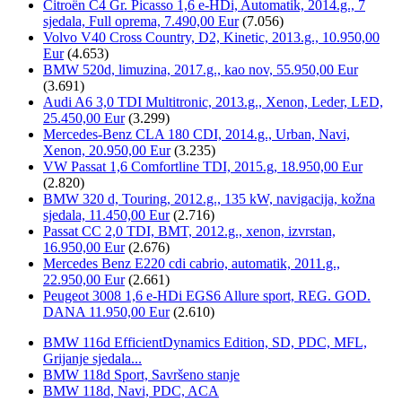
Citroën C4 Gr. Picasso 1,6 e-HDi, Automatik, 2014.g., 7
sjedala, Full oprema, 7.490,00 Eur
(7.056)
Volvo V40 Cross Country, D2, Kinetic, 2013.g., 10.950,00
Eur
(4.653)
BMW 520d, limuzina, 2017.g., kao nov, 55.950,00 Eur
(3.691)
Audi A6 3,0 TDI Multitronic, 2013.g., Xenon, Leder, LED,
25.450,00 Eur
(3.299)
Mercedes-Benz CLA 180 CDI, 2014.g., Urban, Navi,
Xenon, 20.950,00 Eur
(3.235)
VW Passat 1,6 Comfortline TDI, 2015.g, 18.950,00 Eur
(2.820)
BMW 320 d, Touring, 2012.g., 135 kW, navigacija, kožna
sjedala, 11.450,00 Eur
(2.716)
Passat CC 2,0 TDI, BMT, 2012.g., xenon, izvrstan,
16.950,00 Eur
(2.676)
Mercedes Benz E220 cdi cabrio, automatik, 2011.g.,
22.950,00 Eur
(2.661)
Peugeot 3008 1,6 e-HDi EGS6 Allure sport, REG. GOD.
DANA 11.950,00 Eur
(2.610)
BMW 116d EfficientDynamics Edition, SD, PDC, MFL,
Grijanje sjedala...
BMW 118d Sport, Savršeno stanje
BMW 118d, Navi, PDC, ACA