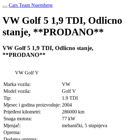
Cars Team Nuernberg
VW Golf 5 1,9 TDI, Odlicno
stanje, **PRODANO**
VW Golf 5 1,9 TDI, Odlicno stanje,
**PRODANO**
VW Golf V
Marka vozila:
VW
Model vozila:
Golf V
Tip:
1.9 TDI
Mjesec i godina proizvodnje:
2004
Prijeđeni kilometri:
286000 km
Snaga motora:
77 kW
Mjenjač:
mehanički, 5 stupnjeva
Oprema:
Dodatna oprema: