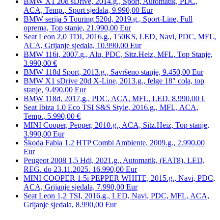
BMW X1 20d sDrive, 2014.g., Sport, Automatik, PDC,
ACA, Temp., Sport sjedala, 9.990,00 Eur
BMW serija 5 Touring 520d, 2019.g., Sport-Line, Full
oprema, Top stanje, 21.990,00 Eur
Seat Leon 2,0 TDI, 2016.g., 150KS, LED, Navi, PDC, MFL,
ACA, Grijanje sjedala, 10.990,00 Eur
BMW 116i, 2007.g., Alu, PDC, Sitz.Heiz, MFL, Top Stanje,
3.990,00 €
BMW 118d Sport, 2013.g., Savršeno stanje, 9.450,00 Eur
BMW X1 sDrive 20d X-Line, 2013.g., felge 18″ cola, top
stanje, 9.490,00 Eur
BMW 118d, 2017.g., PDC, ACA, MFL, LED, 8.990,00 €
Seat Ibiza 1.0 Eco TSI S&S Style, 2016.g., MFL, ACA,
Temp., 5.990,00 €
MINI Cooper, Pepper, 2010.g., ACA, Sitz.Heiz, Top stanje,
3.990,00 Eur
Škoda Fabia 1.2 HTP Combi Ambiente, 2009.g., 2.990,00
Eur
Peugeot 2008 1,5 Hdi, 2021.g., Automatik, (EAT8), LED,
REG. do 23.11.2025. 16.990,00 Eur
MINI COOPER 1.5i PEPPER WHITE, 2015.g., Navi, PDC,
ACA, Grijanje sjedala, 7.990,00 Eur
Seat Leon 1,2 TSI, 2016.g., LED, Navi, PDC, MFL, ACA,
Grijanje sjedala, 8.990,00 Eur