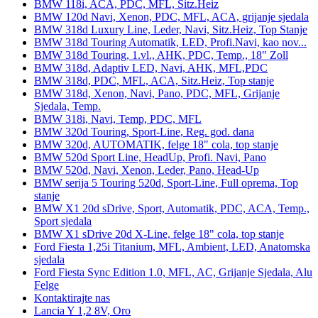
BMW 118i, ACA, PDC, MFL, Sitz.Heiz
BMW 120d Navi, Xenon, PDC, MFL, ACA, grijanje sjedala
BMW 318d Luxury Line, Leder, Navi, Sitz.Heiz, Top Stanje
BMW 318d Touring Automatik, LED, Profi.Navi, kao nov...
BMW 318d Touring, 1.vl., AHK, PDC, Temp., 18" Zoll
BMW 318d, Adaptiv LED, Navi, AHK, MFL,PDC
BMW 318d, PDC, MFL, ACA, Sitz.Heiz, Top stanje
BMW 318d, Xenon, Navi, Pano, PDC, MFL, Grijanje
Sjedala, Temp.
BMW 318i, Navi, Temp, PDC, MFL
BMW 320d Touring, Sport-Line, Reg. god. dana
BMW 320d, AUTOMATIK, felge 18" cola, top stanje
BMW 520d Sport Line, HeadUp, Profi. Navi, Pano
BMW 520d, Navi, Xenon, Leder, Pano, Head-Up
BMW serija 5 Touring 520d, Sport-Line, Full oprema, Top
stanje
BMW X1 20d sDrive, Sport, Automatik, PDC, ACA, Temp.,
Sport sjedala
BMW X1 sDrive 20d X-Line, felge 18" cola, top stanje
Ford Fiesta 1,25i Titanium, MFL, Ambient, LED, Anatomska
sjedala
Ford Fiesta Sync Edition 1.0, MFL, AC, Grijanje Sjedala, Alu
Felge
Kontaktirajte nas
Lancia Y 1,2 8V, Oro