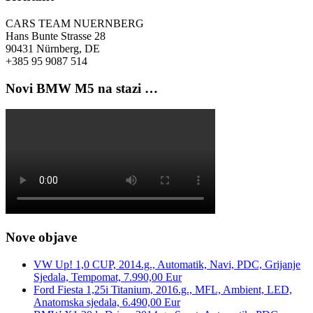
CARS TEAM NUERNBERG
Hans Bunte Strasse 28
90431 Nürnberg, DE
+385 95 9087 514
Novi BMW M5 na stazi …
Nove objave
VW Up! 1,0 CUP, 2014.g., Automatik, Navi, PDC, Grijanje
Sjedala, Tempomat, 7.990,00 Eur
Ford Fiesta 1,25i Titanium, 2016.g., MFL, Ambient, LED,
Anatomska sjedala, 6.490,00 Eur