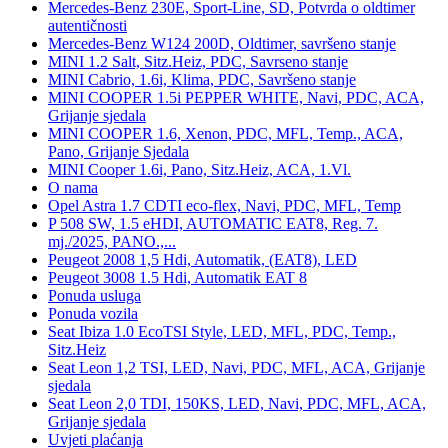
Mercedes-Benz 230E, Sport-Line, SD, Potvrda o oldtimer
autentičnosti
Mercedes-Benz W124 200D, Oldtimer, savršeno stanje
MINI 1.2 Salt, Sitz.Heiz, PDC, Savrseno stanje
MINI Cabrio, 1.6i, Klima, PDC, Savršeno stanje
MINI COOPER 1.5i PEPPER WHITE, Navi, PDC, ACA,
Grijanje sjedala
MINI COOPER 1.6, Xenon, PDC, MFL, Temp., ACA,
Pano, Grijanje Sjedala
MINI Cooper 1.6i, Pano, Sitz.Heiz, ACA, 1.Vl.
O nama
Opel Astra 1.7 CDTI eco-flex, Navi, PDC, MFL, Temp
P 508 SW, 1.5 eHDI, AUTOMATIC EAT8, Reg. 7.
mj./2025, PANO.,...
Peugeot 2008 1,5 Hdi, Automatik, (EAT8), LED
Peugeot 3008 1.5 Hdi, Automatik EAT 8
Ponuda usluga
Ponuda vozila
Seat Ibiza 1.0 EcoTSI Style, LED, MFL, PDC, Temp.,
Sitz.Heiz
Seat Leon 1,2 TSI, LED, Navi, PDC, MFL, ACA, Grijanje
sjedala
Seat Leon 2,0 TDI, 150KS, LED, Navi, PDC, MFL, ACA,
Grijanje sjedala
Uvjeti plaćanja