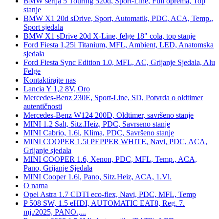
BMW serija 5 Touring 520d, Sport-Line, Full oprema, Top
stanje
BMW X1 20d sDrive, Sport, Automatik, PDC, ACA, Temp.,
Sport sjedala
BMW X1 sDrive 20d X-Line, felge 18" cola, top stanje
Ford Fiesta 1,25i Titanium, MFL, Ambient, LED, Anatomska
sjedala
Ford Fiesta Sync Edition 1.0, MFL, AC, Grijanje Sjedala, Alu
Felge
Kontaktirajte nas
Lancia Y 1,2 8V, Oro
Mercedes-Benz 230E, Sport-Line, SD, Potvrda o oldtimer
autentičnosti
Mercedes-Benz W124 200D, Oldtimer, savršeno stanje
MINI 1.2 Salt, Sitz.Heiz, PDC, Savrseno stanje
MINI Cabrio, 1.6i, Klima, PDC, Savršeno stanje
MINI COOPER 1.5i PEPPER WHITE, Navi, PDC, ACA,
Grijanje sjedala
MINI COOPER 1.6, Xenon, PDC, MFL, Temp., ACA,
Pano, Grijanje Sjedala
MINI Cooper 1.6i, Pano, Sitz.Heiz, ACA, 1.Vl.
O nama
Opel Astra 1.7 CDTI eco-flex, Navi, PDC, MFL, Temp
P 508 SW, 1.5 eHDI, AUTOMATIC EAT8, Reg. 7.
mj./2025, PANO.,...