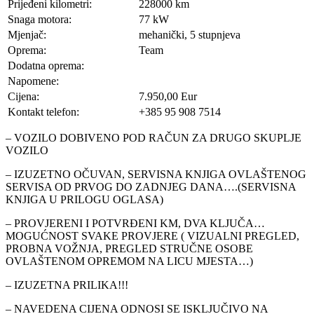
Prijeđeni kilometri:
228000 km
Snaga motora:
77 kW
Mjenjač:
mehanički, 5 stupnjeva
Oprema:
Team
Dodatna oprema:
Napomene:
Cijena:
7.950,00 Eur
Kontakt telefon:
+385 95 908 7514
– VOZILO DOBIVENO POD RAČUN ZA DRUGO SKUPLJE
VOZILO
– IZUZETNO OČUVAN, SERVISNA KNJIGA OVLAŠTENOG
SERVISA OD PRVOG DO ZADNJEG DANA….(SERVISNA
KNJIGA U PRILOGU OGLASA)
– PROVJERENI I POTVRĐENI KM, DVA KLJUČA…
MOGUĆNOST SVAKE PROVJERE ( VIZUALNI PREGLED,
PROBNA VOŽNJA, PREGLED STRUČNE OSOBE
OVLAŠTENOM OPREMOM NA LICU MJESTA…)
– IZUZETNA PRILIKA!!!
– NAVEDENA CIJENA ODNOSI SE ISKLJUČIVO NA