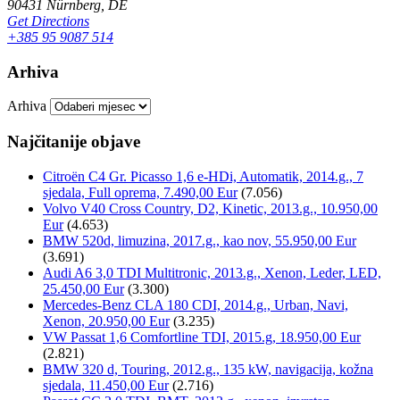
90431 Nürnberg, DE
Get Directions
+385 95 9087 514
Arhiva
Arhiva
Najčitanije objave
Citroën C4 Gr. Picasso 1,6 e-HDi, Automatik, 2014.g., 7
sjedala, Full oprema, 7.490,00 Eur
(7.056)
Volvo V40 Cross Country, D2, Kinetic, 2013.g., 10.950,00
Eur
(4.653)
BMW 520d, limuzina, 2017.g., kao nov, 55.950,00 Eur
(3.691)
Audi A6 3,0 TDI Multitronic, 2013.g., Xenon, Leder, LED,
25.450,00 Eur
(3.300)
Mercedes-Benz CLA 180 CDI, 2014.g., Urban, Navi,
Xenon, 20.950,00 Eur
(3.235)
VW Passat 1,6 Comfortline TDI, 2015.g, 18.950,00 Eur
(2.821)
BMW 320 d, Touring, 2012.g., 135 kW, navigacija, kožna
sjedala, 11.450,00 Eur
(2.716)