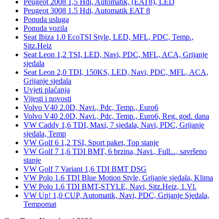
Peugeot 2008 1,5 Hdi, Automatik, (EAT8), LED
Peugeot 3008 1.5 Hdi, Automatik EAT 8
Ponuda usluga
Ponuda vozila
Seat Ibiza 1.0 EcoTSI Style, LED, MFL, PDC, Temp.,
Sitz.Heiz
Seat Leon 1,2 TSI, LED, Navi, PDC, MFL, ACA, Grijanje
sjedala
Seat Leon 2,0 TDI, 150KS, LED, Navi, PDC, MFL, ACA,
Grijanje sjedala
Uvjeti plaćanja
Vijesti i novosti
Volvo V40 2.0D, Navi., Pdc, Temp., Euro6
Volvo V40 2.0D, Navi., Pdc, Temp., Euro6, Reg. god. dana
VW Caddy 1,6 TDI, Maxi, 7 sjedala, Navi, PDC, Grijanje
sjedala, Temp
VW Golf 6 1,2 TSI, Sport paket, Top stanje
VW Golf 7 1,6 TDI BMT, 6 brzina, Navi., Full..., savršeno
stanje
VW Golf 7 Variant 1,6 TDI BMT DSG
VW Polo 1.6 TDI Blue Motion Style, Grijanje sjedala, Klima
VW Polo 1.6 TDI BMT-STYLE, Navi, Sitz.Heiz, 1.Vl.
VW Up! 1,0 CUP, Automatik, Navi, PDC, Grijanje Sjedala,
Tempomat