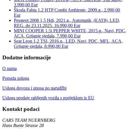
3.990,00 Eur
Škoda Fabia 1.2 HTP Combi Ambiente, 2009.g., 2.990,00
Eur
Peugeot 2008 1,5 Hdi, 2021.g., Automatik, (EAT8), LED,
REG. do 23.11.2025. 16.990,00 Eur
MINI COOPER 1.5i PEPPER WHITE, 2015.g., Navi, PDC,
ACA, Grijanje sjedala, 7.990,00 Eur
Seat Leon 1,2 TSI, 2016.g., LED, Navi, PDC, MFL, ACA,
Grijanje sjedala, 8.990,00 Eur
Dodatne informacije
O nama
Ponuda usluga
Usluga dovoza i unosa po narudžbi
Usluga prodaje rabljenih vozila s porijeklom iz EU
Kontakt podaci
CARS TEAM NUERNBERG
Hans Bunte Strasse 28