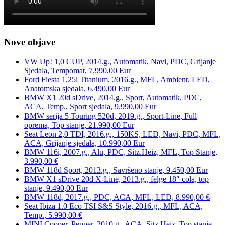
Nove objave
VW Up! 1,0 CUP, 2014.g., Automatik, Navi, PDC, Grijanje
Sjedala, Tempomat, 7.990,00 Eur
Ford Fiesta 1,25i Titanium, 2016.g., MFL, Ambient, LED,
Anatomska sjedala, 6.490,00 Eur
BMW X1 20d sDrive, 2014.g., Sport, Automatik, PDC,
ACA, Temp., Sport sjedala, 9.990,00 Eur
BMW serija 5 Touring 520d, 2019.g., Sport-Line, Full
oprema, Top stanje, 21.990,00 Eur
Seat Leon 2,0 TDI, 2016.g., 150KS, LED, Navi, PDC, MFL,
ACA, Grijanje sjedala, 10.990,00 Eur
BMW 116i, 2007.g., Alu, PDC, Sitz.Heiz, MFL, Top Stanje,
3.990,00 €
BMW 118d Sport, 2013.g., Savršeno stanje, 9.450,00 Eur
BMW X1 sDrive 20d X-Line, 2013.g., felge 18″ cola, top
stanje, 9.490,00 Eur
BMW 118d, 2017.g., PDC, ACA, MFL, LED, 8.990,00 €
Seat Ibiza 1.0 Eco TSI S&S Style, 2016.g., MFL, ACA,
Temp., 5.990,00 €
MINI Cooper, Pepper, 2010.g., ACA, Sitz.Heiz, Top stanje,