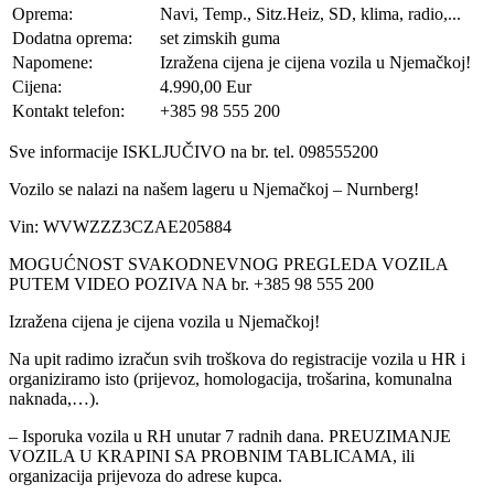
Oprema:
Navi, Temp., Sitz.Heiz, SD, klima, radio,...
Dodatna oprema:
set zimskih guma
Napomene:
Izražena cijena je cijena vozila u Njemačkoj!
Cijena:
4.990,00 Eur
Kontakt telefon:
+385 98 555 200
Sve informacije ISKLJUČIVO na br. tel. 098555200
Vozilo se nalazi na našem lageru u Njemačkoj – Nurnberg!
Vin: WVWZZZ3CZAE205884
MOGUĆNOST SVAKODNEVNOG PREGLEDA VOZILA
PUTEM VIDEO POZIVA NA br. +385 98 555 200
Izražena cijena je cijena vozila u Njemačkoj!
Na upit radimo izračun svih troškova do registracije vozila u HR i
organiziramo isto (prijevoz, homologacija, trošarina, komunalna
naknada,…).
– Isporuka vozila u RH unutar 7 radnih dana. PREUZIMANJE
VOZILA U KRAPINI SA PROBNIM TABLICAMA, ili
organizacija prijevoza do adrese kupca.