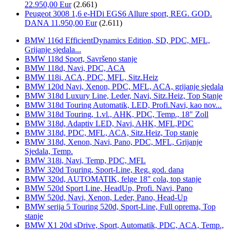
22.950,00 Eur
(2.661)
Peugeot 3008 1,6 e-HDi EGS6 Allure sport, REG. GOD.
DANA 11.950,00 Eur
(2.611)
BMW 116d EfficientDynamics Edition, SD, PDC, MFL,
Grijanje sjedala...
BMW 118d Sport, Savršeno stanje
BMW 118d, Navi, PDC, ACA
BMW 118i, ACA, PDC, MFL, Sitz.Heiz
BMW 120d Navi, Xenon, PDC, MFL, ACA, grijanje sjedala
BMW 318d Luxury Line, Leder, Navi, Sitz.Heiz, Top Stanje
BMW 318d Touring Automatik, LED, Profi.Navi, kao nov...
BMW 318d Touring, 1.vl., AHK, PDC, Temp., 18" Zoll
BMW 318d, Adaptiv LED, Navi, AHK, MFL,PDC
BMW 318d, PDC, MFL, ACA, Sitz.Heiz, Top stanje
BMW 318d, Xenon, Navi, Pano, PDC, MFL, Grijanje
Sjedala, Temp.
BMW 318i, Navi, Temp, PDC, MFL
BMW 320d Touring, Sport-Line, Reg. god. dana
BMW 320d, AUTOMATIK, felge 18" cola, top stanje
BMW 520d Sport Line, HeadUp, Profi. Navi, Pano
BMW 520d, Navi, Xenon, Leder, Pano, Head-Up
BMW serija 5 Touring 520d, Sport-Line, Full oprema, Top
stanje
BMW X1 20d sDrive, Sport, Automatik, PDC, ACA, Temp.,