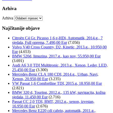
Arhiva
Arhiva
Najčitanije objave
Citroën C4 Gr. Picasso 1,6 e-HDi, Automatik, 2014.g., 7
sjedala, Full oprema, 7.490,00 Eur
(7.056)
Volvo V40 Cross Country, D2, Kinetic, 2013.g., 10.950,00
Eur
(4.653)
BMW 520d, limuzina, 2017.g., kao nov, 55.950,00 Eur
(3.691)
Audi A6 3,0 TDI Multitronic, 2013.g., Xenon, Leder, LED,
25.450,00 Eur
(3.300)
Mercedes-Benz CLA 180 CDI, 2014.g., Urban, Navi,
Xenon, 20.950,00 Eur
(3.235)
VW Passat 1,6 Comfortline TDI, 2015.g, 18.950,00 Eur
(2.821)
BMW 320 d, Touring, 2012.g., 135 kW, navigacija, kožna
sjedala, 11.450,00 Eur
(2.716)
Passat CC 2,0 TDI, BMT, 2012.g., xenon, izvrstan,
16.950,00 Eur
(2.676)
Mercedes Benz E220 cdi cabrio, automatik, 2011.g.,