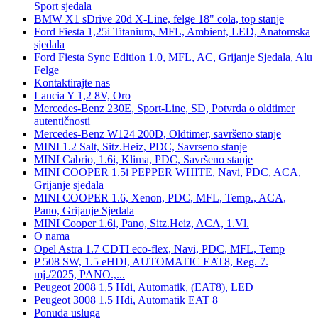
Sport sjedala
BMW X1 sDrive 20d X-Line, felge 18" cola, top stanje
Ford Fiesta 1,25i Titanium, MFL, Ambient, LED, Anatomska
sjedala
Ford Fiesta Sync Edition 1.0, MFL, AC, Grijanje Sjedala, Alu
Felge
Kontaktirajte nas
Lancia Y 1,2 8V, Oro
Mercedes-Benz 230E, Sport-Line, SD, Potvrda o oldtimer
autentičnosti
Mercedes-Benz W124 200D, Oldtimer, savršeno stanje
MINI 1.2 Salt, Sitz.Heiz, PDC, Savrseno stanje
MINI Cabrio, 1.6i, Klima, PDC, Savršeno stanje
MINI COOPER 1.5i PEPPER WHITE, Navi, PDC, ACA,
Grijanje sjedala
MINI COOPER 1.6, Xenon, PDC, MFL, Temp., ACA,
Pano, Grijanje Sjedala
MINI Cooper 1.6i, Pano, Sitz.Heiz, ACA, 1.Vl.
O nama
Opel Astra 1.7 CDTI eco-flex, Navi, PDC, MFL, Temp
P 508 SW, 1.5 eHDI, AUTOMATIC EAT8, Reg. 7.
mj./2025, PANO.,...
Peugeot 2008 1,5 Hdi, Automatik, (EAT8), LED
Peugeot 3008 1.5 Hdi, Automatik EAT 8
Ponuda usluga