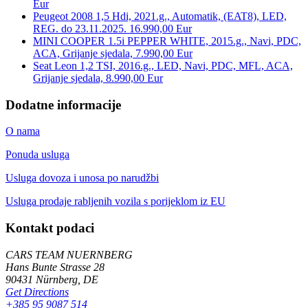
Eur
Peugeot 2008 1,5 Hdi, 2021.g., Automatik, (EAT8), LED,
REG. do 23.11.2025. 16.990,00 Eur
MINI COOPER 1.5i PEPPER WHITE, 2015.g., Navi, PDC,
ACA, Grijanje sjedala, 7.990,00 Eur
Seat Leon 1,2 TSI, 2016.g., LED, Navi, PDC, MFL, ACA,
Grijanje sjedala, 8.990,00 Eur
Dodatne informacije
O nama
Ponuda usluga
Usluga dovoza i unosa po narudžbi
Usluga prodaje rabljenih vozila s porijeklom iz EU
Kontakt podaci
CARS TEAM NUERNBERG
Hans Bunte Strasse 28
90431 Nürnberg, DE
Get Directions
+385 95 9087 514