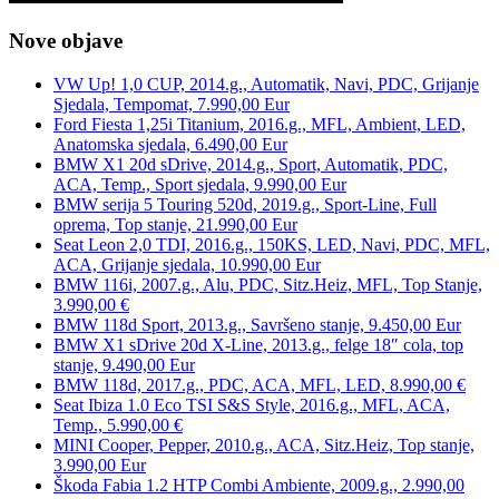
Nove objave
VW Up! 1,0 CUP, 2014.g., Automatik, Navi, PDC, Grijanje
Sjedala, Tempomat, 7.990,00 Eur
Ford Fiesta 1,25i Titanium, 2016.g., MFL, Ambient, LED,
Anatomska sjedala, 6.490,00 Eur
BMW X1 20d sDrive, 2014.g., Sport, Automatik, PDC,
ACA, Temp., Sport sjedala, 9.990,00 Eur
BMW serija 5 Touring 520d, 2019.g., Sport-Line, Full
oprema, Top stanje, 21.990,00 Eur
Seat Leon 2,0 TDI, 2016.g., 150KS, LED, Navi, PDC, MFL,
ACA, Grijanje sjedala, 10.990,00 Eur
BMW 116i, 2007.g., Alu, PDC, Sitz.Heiz, MFL, Top Stanje,
3.990,00 €
BMW 118d Sport, 2013.g., Savršeno stanje, 9.450,00 Eur
BMW X1 sDrive 20d X-Line, 2013.g., felge 18″ cola, top
stanje, 9.490,00 Eur
BMW 118d, 2017.g., PDC, ACA, MFL, LED, 8.990,00 €
Seat Ibiza 1.0 Eco TSI S&S Style, 2016.g., MFL, ACA,
Temp., 5.990,00 €
MINI Cooper, Pepper, 2010.g., ACA, Sitz.Heiz, Top stanje,
3.990,00 Eur
Škoda Fabia 1.2 HTP Combi Ambiente, 2009.g., 2.990,00