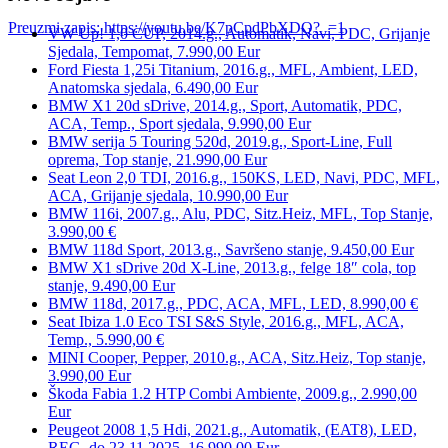
Preuzmi zapis: https://youtu.be/K7pCpdPbXDQ?_=1
VW Up! 1,0 CUP, 2014.g., Automatik, Navi, PDC, Grijanje
Sjedala, Tempomat, 7.990,00 Eur
Ford Fiesta 1,25i Titanium, 2016.g., MFL, Ambient, LED,
00:00
Anatomska sjedala, 6.490,00 Eur
BMW X1 20d sDrive, 2014.g., Sport, Automatik, PDC,
ACA, Temp., Sport sjedala, 9.990,00 Eur
BMW serija 5 Touring 520d, 2019.g., Sport-Line, Full
oprema, Top stanje, 21.990,00 Eur
Seat Leon 2,0 TDI, 2016.g., 150KS, LED, Navi, PDC, MFL,
ACA, Grijanje sjedala, 10.990,00 Eur
BMW 116i, 2007.g., Alu, PDC, Sitz.Heiz, MFL, Top Stanje,
3.990,00 €
BMW 118d Sport, 2013.g., Savršeno stanje, 9.450,00 Eur
BMW X1 sDrive 20d X-Line, 2013.g., felge 18″ cola, top
stanje, 9.490,00 Eur
BMW 118d, 2017.g., PDC, ACA, MFL, LED, 8.990,00 €
Seat Ibiza 1.0 Eco TSI S&S Style, 2016.g., MFL, ACA,
Temp., 5.990,00 €
MINI Cooper, Pepper, 2010.g., ACA, Sitz.Heiz, Top stanje,
3.990,00 Eur
Škoda Fabia 1.2 HTP Combi Ambiente, 2009.g., 2.990,00
Eur
Peugeot 2008 1,5 Hdi, 2021.g., Automatik, (EAT8), LED,
REG. do 23.11.2025. 16.990,00 Eur