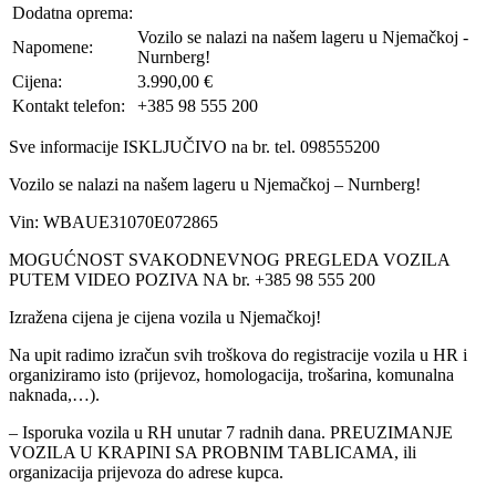
Dodatna oprema:
Vozilo se nalazi na našem lageru u Njemačkoj -
Napomene:
Nurnberg!
Cijena:
3.990,00 €
Kontakt telefon:
+385 98 555 200
Sve informacije ISKLJUČIVO na br. tel. 098555200
Vozilo se nalazi na našem lageru u Njemačkoj – Nurnberg!
Vin: WBAUE31070E072865
MOGUĆNOST SVAKODNEVNOG PREGLEDA VOZILA
PUTEM VIDEO POZIVA NA br. +385 98 555 200
Izražena cijena je cijena vozila u Njemačkoj!
Na upit radimo izračun svih troškova do registracije vozila u HR i
organiziramo isto (prijevoz, homologacija, trošarina, komunalna
naknada,…).
– Isporuka vozila u RH unutar 7 radnih dana. PREUZIMANJE
VOZILA U KRAPINI SA PROBNIM TABLICAMA, ili
organizacija prijevoza do adrese kupca.