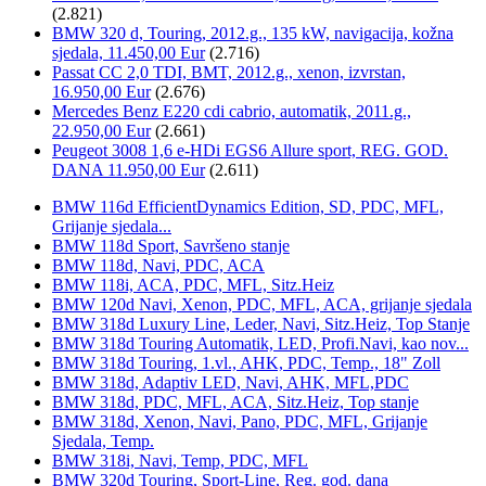
(2.821)
BMW 320 d, Touring, 2012.g., 135 kW, navigacija, kožna
sjedala, 11.450,00 Eur
(2.716)
Passat CC 2,0 TDI, BMT, 2012.g., xenon, izvrstan,
16.950,00 Eur
(2.676)
Mercedes Benz E220 cdi cabrio, automatik, 2011.g.,
22.950,00 Eur
(2.661)
Peugeot 3008 1,6 e-HDi EGS6 Allure sport, REG. GOD.
DANA 11.950,00 Eur
(2.611)
BMW 116d EfficientDynamics Edition, SD, PDC, MFL,
Grijanje sjedala...
BMW 118d Sport, Savršeno stanje
BMW 118d, Navi, PDC, ACA
BMW 118i, ACA, PDC, MFL, Sitz.Heiz
BMW 120d Navi, Xenon, PDC, MFL, ACA, grijanje sjedala
BMW 318d Luxury Line, Leder, Navi, Sitz.Heiz, Top Stanje
BMW 318d Touring Automatik, LED, Profi.Navi, kao nov...
BMW 318d Touring, 1.vl., AHK, PDC, Temp., 18" Zoll
BMW 318d, Adaptiv LED, Navi, AHK, MFL,PDC
BMW 318d, PDC, MFL, ACA, Sitz.Heiz, Top stanje
BMW 318d, Xenon, Navi, Pano, PDC, MFL, Grijanje
Sjedala, Temp.
BMW 318i, Navi, Temp, PDC, MFL
BMW 320d Touring, Sport-Line, Reg. god. dana