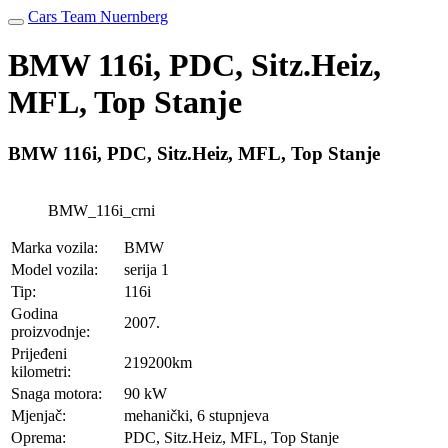
Cars Team Nuernberg
BMW 116i, PDC, Sitz.Heiz,
MFL, Top Stanje
BMW 116i, PDC, Sitz.Heiz, MFL, Top Stanje
BMW_116i_crni
Marka vozila:
BMW
Model vozila:
serija 1
Tip:
116i
Godina
2007.
proizvodnje:
Prijeđeni
219200km
kilometri:
Snaga motora:
90 kW
Mjenjač:
mehanički, 6 stupnjeva
Oprema:
PDC, Sitz.Heiz, MFL, Top Stanje