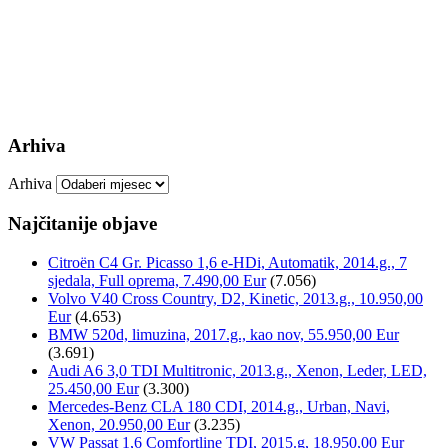
Arhiva
Arhiva
Najčitanije objave
Citroën C4 Gr. Picasso 1,6 e-HDi, Automatik, 2014.g., 7
sjedala, Full oprema, 7.490,00 Eur
(7.056)
Volvo V40 Cross Country, D2, Kinetic, 2013.g., 10.950,00
Eur
(4.653)
BMW 520d, limuzina, 2017.g., kao nov, 55.950,00 Eur
(3.691)
Audi A6 3,0 TDI Multitronic, 2013.g., Xenon, Leder, LED,
25.450,00 Eur
(3.300)
Mercedes-Benz CLA 180 CDI, 2014.g., Urban, Navi,
Xenon, 20.950,00 Eur
(3.235)
VW Passat 1,6 Comfortline TDI, 2015.g, 18.950,00 Eur