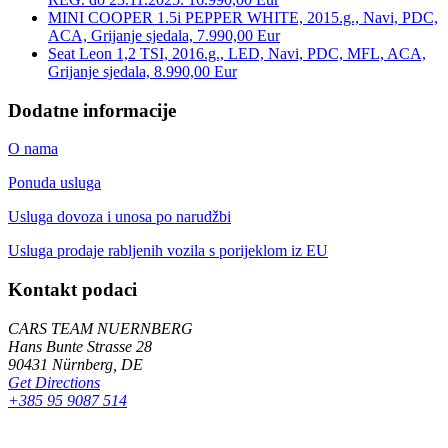
MINI COOPER 1.5i PEPPER WHITE, 2015.g., Navi, PDC,
ACA, Grijanje sjedala, 7.990,00 Eur
Seat Leon 1,2 TSI, 2016.g., LED, Navi, PDC, MFL, ACA,
Grijanje sjedala, 8.990,00 Eur
Dodatne informacije
O nama
Ponuda usluga
Usluga dovoza i unosa po narudžbi
Usluga prodaje rabljenih vozila s porijeklom iz EU
Kontakt podaci
CARS TEAM NUERNBERG
Hans Bunte Strasse 28
90431 Nürnberg, DE
Get Directions
+385 95 9087 514