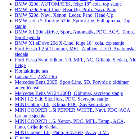
BMW 320d, AUTOMATIK, felge 18" cola, top stanje
BMW 520d Sport Line, HeadUp, Profi. Navi, Pano
BMW 520d, Navi, Xenon, Leder, Pano, Head-Up
BMW serija 5 Touring 520d, Sport-Line, Full oprema, Top
stanje
BMW X1 20d sDrive, Sport, Automatik, PDC, ACA, Temp.,
Sport sjedala
BMW X1 sDrive 20d X-Line, felge 18" cola, top stanje
Ford Fiesta 1,25i Titanium, MFL, Ambient, LED, Anatomska
sjedala
Ford Fiesta Sync Edition 1.0, MFL, AC, Grijanje Sjedala, Alu
Felge
Kontaktirajte nas
Lancia Y 1,2 8V, Oro
Mercedes-Benz 230E, Sport-Line, SD, Potvrda o oldtimer
autentičnosti
Mercedes-Benz W124 200D, Oldtimer, savršeno stanje
MINI 1.2 Salt, Sitz.Heiz, PDC, Savrseno stanje
MINI Cabrio, 1.6i, Klima, PDC, Savršeno stanje
MINI COOPER 1.5i PEPPER WHITE, Navi, PDC, ACA,
Grijanje sjedala
MINI COOPER 1.6, Xenon, PDC, MFL, Temp., ACA,
Pano, Grijanje Sjedala
MINI Cooper 1.6i, Pano, Sitz.Heiz, ACA, 1.Vl.
O nama