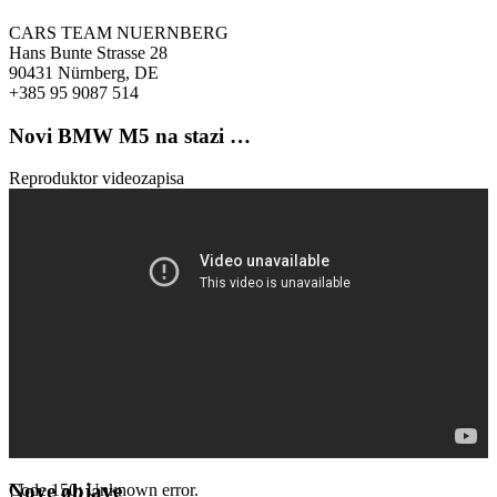
CARS TEAM NUERNBERG
Hans Bunte Strasse 28
90431 Nürnberg, DE
+385 95 9087 514
Novi BMW M5 na stazi …
Reproduktor videozapisa
Nove objave
Code 150: Unknown error.