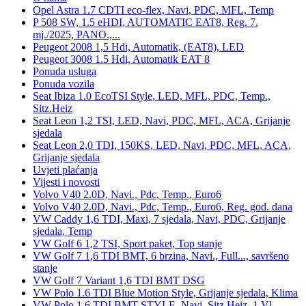
Opel Astra 1.7 CDTI eco-flex, Navi, PDC, MFL, Temp
P 508 SW, 1.5 eHDI, AUTOMATIC EAT8, Reg. 7.
mj./2025, PANO.,...
Peugeot 2008 1,5 Hdi, Automatik, (EAT8), LED
Peugeot 3008 1.5 Hdi, Automatik EAT 8
Ponuda usluga
Ponuda vozila
Seat Ibiza 1.0 EcoTSI Style, LED, MFL, PDC, Temp.,
Sitz.Heiz
Seat Leon 1,2 TSI, LED, Navi, PDC, MFL, ACA, Grijanje
sjedala
Seat Leon 2,0 TDI, 150KS, LED, Navi, PDC, MFL, ACA,
Grijanje sjedala
Uvjeti plaćanja
Vijesti i novosti
Volvo V40 2.0D, Navi., Pdc, Temp., Euro6
Volvo V40 2.0D, Navi., Pdc, Temp., Euro6, Reg. god. dana
VW Caddy 1,6 TDI, Maxi, 7 sjedala, Navi, PDC, Grijanje
sjedala, Temp
VW Golf 6 1,2 TSI, Sport paket, Top stanje
VW Golf 7 1,6 TDI BMT, 6 brzina, Navi., Full..., savršeno
stanje
VW Golf 7 Variant 1,6 TDI BMT DSG
VW Polo 1.6 TDI Blue Motion Style, Grijanje sjedala, Klima
VW Polo 1.6 TDI BMT-STYLE, Navi, Sitz.Heiz, 1.Vl.